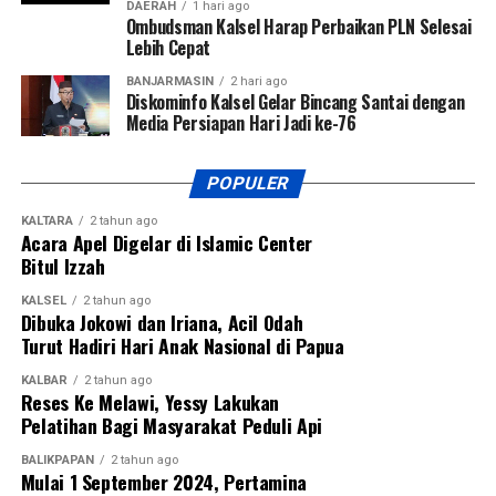
DAERAH
1 hari ago
Ombudsman Kalsel Harap Perbaikan PLN Selesai
Lebih Cepat
BANJARMASIN
2 hari ago
Diskominfo Kalsel Gelar Bincang Santai dengan
Media Persiapan Hari Jadi ke-76
POPULER
KALTARA
2 tahun ago
Acara Apel Digelar di Islamic Center
Bitul Izzah
KALSEL
2 tahun ago
Dibuka Jokowi dan Iriana, Acil Odah
Turut Hadiri Hari Anak Nasional di Papua
KALBAR
2 tahun ago
Reses Ke Melawi, Yessy Lakukan
Pelatihan Bagi Masyarakat Peduli Api
BALIKPAPAN
2 tahun ago
Mulai 1 September 2024, Pertamina