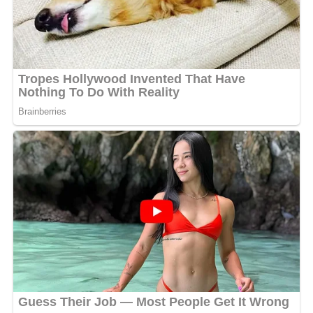
Bagikan ke
WhatsApp
0
Facebook
0
Messenger
0
Twitter/X
0