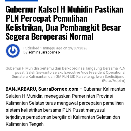
ini juga mengedukasi masyarakat bahwa sampah yang
Gubernur Kalsel H Muhidin Pastikan
dipilah dengan baik memiliki nilai ekonomi, sehingga dapat
memberi manfaat sekaligus mendukung terciptanya
PLN Percepat Pemulihan
lingkungan yang lebih bersih, sehat, dan berkelanjutan.
Kelistrikan, Dua Pembangkit Besar
Segera Beroperasi Normal
Dalam sambutannya, Gubernur H. Muhidin mengapresiasi
kolaborasi berbagai pihak dalam menyukseskan program
tukar sampah dengan sembako.
Published
1 minggu ago
on
29/07/2026
By
adminsuaraborneo
Menurut Gubernur H. Muhidin, gerakan tersebut harus
dibarengi dengan budaya menjaga kebersihan, dimulai dari
Gubernur H Muhidin bertemu dan berkoordinasi langsung bersama PLN
pusat, Saleh Siswanto selaku Executive Vice President Operational
lingkungan masing masing.
Sumatera Kalimantan dan GM PLN UID Kalselteng, Iwan Soelistijono.
(Foto/Adpim)
“Program tukar sampah dengan sembako harus menjadi
BANJARBARU, SuaraBorneo.com
– Gubernur Kalimantan
budaya. Kebersihan harus dimulai dari lingkungan masing-
Selatan H Muhidin, menegaskan Pemerintah Provinsi
masing.”
Kalimantan Selatan terus mengawal percepatan pemulihan
sistem kelistrikan bersama PLN Pusat menyusul
Lebih lanjut, Gubernur H. Muhidin juga mendorong
terjadinya pemadaman bergilir di Kalimantan Selatan dan
rehabilitasi hutan melalui penanaman tanaman produktif
Kalimantan Tengah.
yang dapat memberikan manfaat ekonomi bagi masyarakat