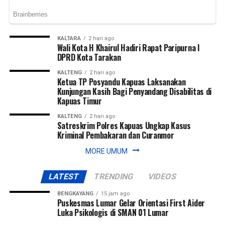
KALTARA
2 hari ago
Wali Kota H Khairul Hadiri Rapat Paripurna I
DPRD Kota Tarakan
KALTENG
2 hari ago
Ketua TP Posyandu Kapuas Laksanakan
Kunjungan Kasih Bagi Penyandang Disabilitas di
Kapuas Timur
KALTENG
2 hari ago
Satreskrim Polres Kapuas Ungkap Kasus
Kriminal Pembakaran dan Curanmor
MORE UMUM
LATEST
TRENDING
VIDEOS
BENGKAYANG
15 jam ago
Puskesmas Lumar Gelar Orientasi First Aider
Luka Psikologis di SMAN 01 Lumar