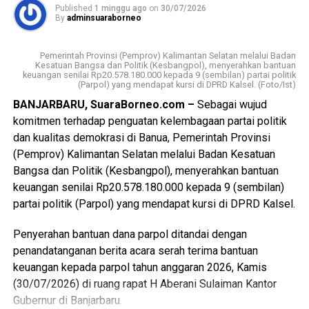
Published
1 minggu ago
on
30/07/2026
By
adminsuaraborneo
Pemerintah Provinsi (Pemprov) Kalimantan Selatan melalui Badan
Kesatuan Bangsa dan Politik (Kesbangpol), menyerahkan bantuan
keuangan senilai Rp20.578.180.000 kepada 9 (sembilan) partai politik
(Parpol) yang mendapat kursi di DPRD Kalsel. (Foto/Ist)
BANJARBARU, SuaraBorneo.com –
Sebagai wujud
komitmen terhadap penguatan kelembagaan partai politik
dan kualitas demokrasi di Banua, Pemerintah Provinsi
(Pemprov) Kalimantan Selatan melalui Badan Kesatuan
Bangsa dan Politik (Kesbangpol), menyerahkan bantuan
keuangan senilai Rp20.578.180.000 kepada 9 (sembilan)
partai politik (Parpol) yang mendapat kursi di DPRD Kalsel.
Penyerahan bantuan dana parpol ditandai dengan
penandatanganan berita acara serah terima bantuan
keuangan kepada parpol tahun anggaran 2026, Kamis
(30/07/2026) di ruang rapat H Aberani Sulaiman Kantor
Gubernur di Banjarbaru.