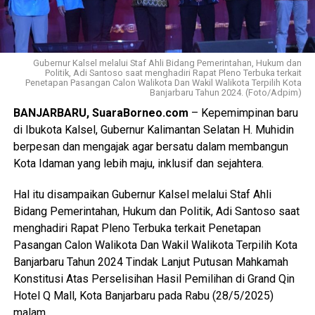
Gubernur Kalsel melalui Staf Ahli Bidang Pemerintahan, Hukum dan
Politik, Adi Santoso saat menghadiri Rapat Pleno Terbuka terkait
Penetapan Pasangan Calon Walikota Dan Wakil Walikota Terpilih Kota
Banjarbaru Tahun 2024. (Foto/Adpim)
BANJARBARU, SuaraBorneo.com
– Kepemimpinan baru
di Ibukota Kalsel, Gubernur Kalimantan Selatan H. Muhidin
berpesan dan mengajak agar bersatu dalam membangun
Kota Idaman yang lebih maju, inklusif dan sejahtera.
Hal itu disampaikan Gubernur Kalsel melalui Staf Ahli
Bidang Pemerintahan, Hukum dan Politik, Adi Santoso saat
menghadiri Rapat Pleno Terbuka terkait Penetapan
Pasangan Calon Walikota Dan Wakil Walikota Terpilih Kota
Banjarbaru Tahun 2024 Tindak Lanjut Putusan Mahkamah
Konstitusi Atas Perselisihan Hasil Pemilihan di Grand Qin
Hotel Q Mall, Kota Banjarbaru pada Rabu (28/5/2025)
malam.