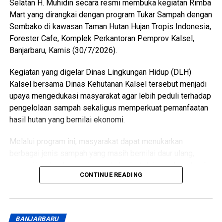
Selatan H. Muhidin secara resmi membuka kegiatan Rimba
politik bagi masyarakat.
Mart yang dirangkai dengan program Tukar Sampah dengan
Sementara itu, Kapala Sub Bidang Fasilitasi, Kelembaban,
Sembako di kawasan Taman Hutan Hujan Tropis Indonesia,
Pemerintahan, Perwakilan, Partai Politik, Badan
Forester Cafe, Komplek Perkantoran Pemprov Kalsel,
Kesbangpol Provinsi Kalsel, Harry Widiyatmoko
Banjarbaru, Kamis (30/7/2026).
mengatakan, dana bantuan diberikan kepada sembilan
Kegiatan yang digelar Dinas Lingkungan Hidup (DLH)
parpol tahun ini mengalami kenaikan dari Rp7.500 menjadi
Kalsel bersama Dinas Kehutanan Kalsel tersebut menjadi
Rp10.000 per suara perolehan Pemilu Legislatif 2024.
upaya mengedukasi masyarakat agar lebih peduli terhadap
[adv/adpim]
pengelolaan sampah sekaligus memperkuat pemanfaatan
Views:
16
hasil hutan yang bernilai ekonomi.
Bagikan ke
Melalui program ini, masyarakat dapat menukarkan
berbagai jenis sampah yang masih bernilai daur ulang,
WhatsApp
0
Facebook
0
seperti kardus, kertas, koran, buku, botol dan gelas plastik,
CONTINUE READING
aki bekas, rak telur, hingga minyak jelantah dengan paket
Messenger
0
Twitter/X
0
sembako.
Selain membantu mengurangi timbunan sampah, kegiatan
BANJARBARU