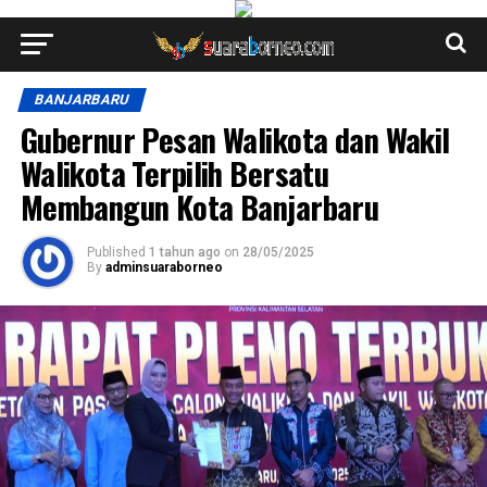
BANJARBARU
Gubernur Pesan Walikota dan Wakil
Walikota Terpilih Bersatu
Membangun Kota Banjarbaru
Published
1 tahun ago
on
28/05/2025
By
adminsuaraborneo