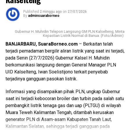
“Mari bersama-sama mendukung pelestarian lingkungan
penjelasan secara terbuka mengenai kondisi pembangkit
agar Kalimantan Selatan semakin maju, bersih, dan
listrik yang menjadi penyebab terganggunya pasokan
Published
2 minggu ago
on
27/07/2026
masyarakatnya sejahtera.”pungkasnya.
By
adminsuaraborneo
listrik.
Sementara itu, Kepala Dinas Lingkungan Hidup (DLH)
Gubernur H Muhidin juga meluruskan informasi yang
Gubernur H. Muhidin Telepon Langsung GM PLN Kalselteng, Minta
Kalsel, Rahmat Prapto Udoyo, mengatakan program tukar
Kepastian Listrik Normal di Banua. (Foto/Admin)
sempat beredar di masyarakat terkait lokasi pembangkit
sampah dengan sembako kini telah berjalan di hampir
BANJARBARU, SuaraBorneo.com
– Berkaitan telah
listrik.
seluruh kabupaten/kota di Kalsel sebagai upaya
terjadi pemadaman bergilir aliran listrik yang saat ini terjadi,
mendorong pengelolaan sampah berbasis ekonomi
pada Senin (27/7/2026) Gubernur Kalsel H. Muhidin
Ia menjelaskan bahwa pembangkit berkapasitas 2×100
sirkular.
berkomunikasi langsung dengan General Manager PLN
megawatt yang berada di Kabupaten Gunung Mas, Kuala
UID Kalselteng, Iwan Soelistijono terkait penyebab
Purun Kalimantan Tengah, bukan merupakan IPP Murung
“Sampah bukan akhir, tetapi memiliki nilai ekonomi dan
terjadinya gangguan pasokan listrik.
Raya, sebagaimana sempat diberitakan, melainkan
manfaat jika dikelola dengan baik,” ujarnya.
pembangkit milik SKS Listrik Kalimantan (SLK).
Informasi yang disampaikan pihak PLN, ungkap Gubernur
Rahmat berharap gerakan tersebut semakin masif melalui
saat ini terjadi kebocoran broiler dan turbin pada salah satu
Untuk memastikan kondisi di lapangan, Gubernur
dukungan pemerintah, masyarakat, dan dunia usaha agar
pembangkit listrik tenaga gas dan uap (PLTGU) di wilayah
berencana melakukan peninjauan langsung bersama jajaran
mampu membantu kebutuhan masyarakat sekaligus
Muara Teweh Kalimantan Tengah, ditambah kerusakan
terkait.
menciptakan lingkungan yang lebih bersih.
generator PLN di Asam-asam Kabupaten Tanah Laut,
“Insha Allah minggu depan kita akan melakukan peninjauan
Kalimantan Selatan, sehingga terjadi gangguan pada
“Semakin banyak pihak yang terlibat, semakin besar