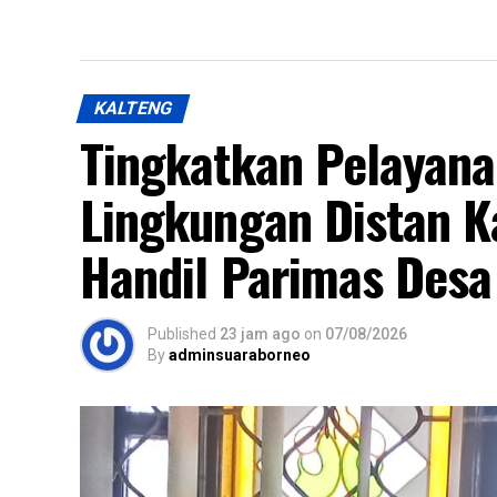
KALTENG
Tingkatkan Pelayan
Lingkungan Distan K
Handil Parimas Desa
Published
23 jam ago
on
07/08/2026
By
adminsuaraborneo