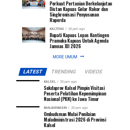
Perkuat Pertanian Berkelanjutan
Distan Kapuas Gelar Rakor dan
Singkronisasi Penyusunan
Raperda
KALTENG
24 jam ago
Bupati Kapuas Lepas Kontingen
Pramuka Kapuas Untuk Agenda
Jamnas XII 2026
MORE UMUM
LATEST
TRENDING
VIDEOS
KALSEL
20 jam ago
Sekdaprov Kalsel Pimpin Visitasi
Peserta Pelatihan Kepemimpinan
Nasional (PKN) ke Jawa Timur
BANJARMASIN
20 jam ago
Ombudsman Mulai Penilaian
Maladministrasi 2026 di Provinsi
Kalsel