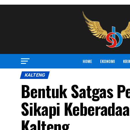
HOME
EKONOMI
KRI
KALTENG
Bentuk Satgas P
Sikapi Keberadaa
Kalteng