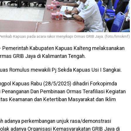
Pemkab Kapuas pada acara rakor menyikapi Ormas GRIB Jaya. (foto/hmskmf)
 Pemerintah Kabupaten Kapuas Kalteng melaksanakan
Ormas GRIB Jaya di Kalimantan Tengah.
puas Romulus mewakili Pj Sekda Kapuas Usi I Sangkai.
ngpol Kapuas Rabu (28/5/2025) dihadiri Forkopimda
 Penanganan Dan Pembinaan Ormas Terafiliasi Kegiatan
as Keamanan dan Ketertiban Masyarakat dan Iklim
elah adanya perkembangan unjuk rasa/demonstrasi
olak adanya Organisasi Kemasyarakatan GRIB Jaya di