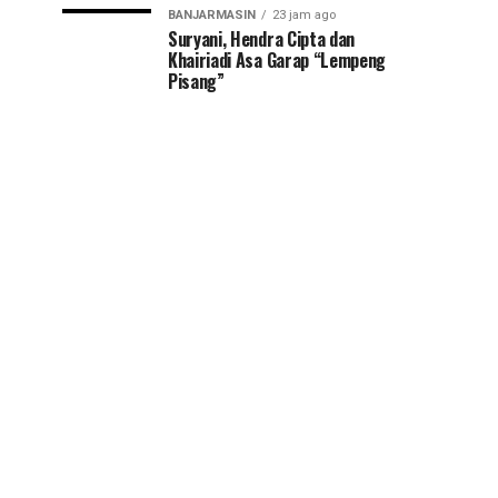
BANJARMASIN
23 jam ago
Suryani, Hendra Cipta dan
Khairiadi Asa Garap “Lempeng
Pisang”