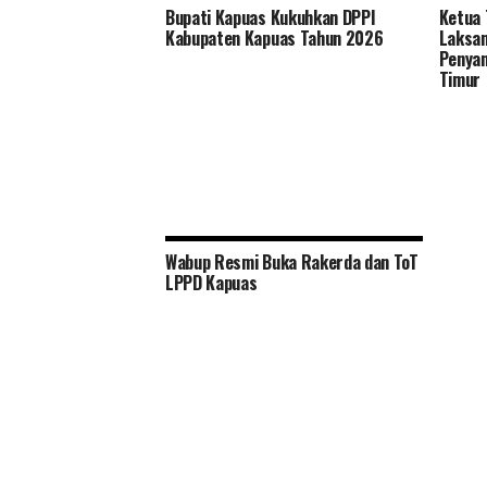
Bupati Kapuas Kukuhkan DPPI
Ketua 
Tingkatkan Pelayanan dan Ramah
Kabupaten Kapuas Tahun 2026
Laksan
Lingkungan Distan Kapuas Relokasi
Penyan
RPU ke Handil Parimas Desa Pulau
Timur
Telo
Wabup Resmi Buka Rakerda dan ToT
LPPD Kapuas