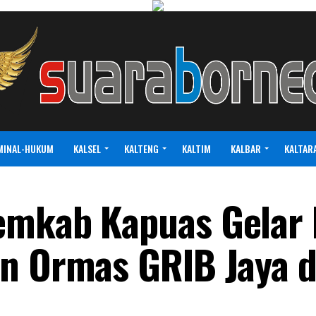
MINAL-HUKUM
KALSEL
KALTENG
KALTIM
KALBAR
KALTAR
emkab Kapuas Gelar
n Ormas GRIB Jaya d