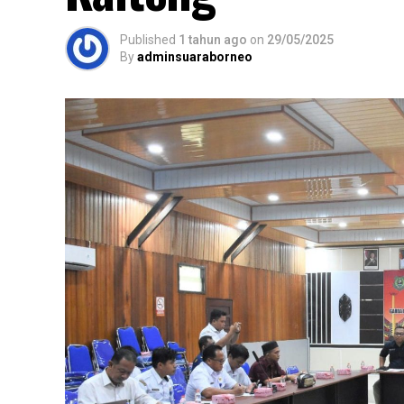
Published
1 tahun ago
on
29/05/2025
By
adminsuaraborneo