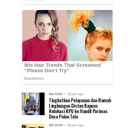
Provinsi
Kepemimpinan
Kalsel,
Muhammad
Nasional
Syarifuddin
mendampingi
(PKN)
para
peserta
ke
Pelatihan
Kepemimpinan...
Jawa
Timur
KALTENG
23 jam ago
Tingkatkan Pelayanan dan Ramah
Lingkungan Distan Kapuas
Relokasi RPU ke Handil Parimas
Desa Pulau Telo
KALTENG
24 jam ago