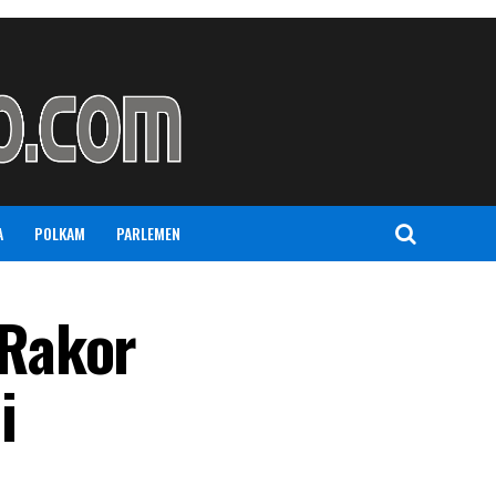
A
POLKAM
PARLEMEN
 Rakor
i