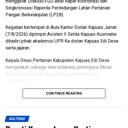
menggelar Diskusi/FGD awal Rapat Koordinasi dan
pemotong unggas telah memenuhi kewajiban membayar
Singkronisasi Raperda Perlindungan Lahan Pertanian
retribusi.
Pangan Berkelanjutan (LP2B).
Ia menambahkan sesuai Perda yang berlaku yakni sebesar
Kegiatan bertempat di Aula Kantor Distan Kapuas Jumat
Rp300 per ekor meningkat dari tarif sebelumnya Rp100
(7/8/2026) dipimpin Asisten II Setda Kapuas Kusmiatie
per ekor. Dana ini masuk pendapatan daerah kemudian
dihadiri pihak akademisi UPR Ka distan Kapuas Edi Dese
kembali kepada peningkatan fasilitas RPU itu sendiri.
serta jajaran.
“Pemerintah Kabupaten Kapuas berharap proses
Kepala Dinas Pertanian Kabupaten Kapuas Edi Dese
pemotongan unggas dapat berlangsung lebih tertata
mengatakan sebagai latar belakang pentingnya dibuat
memenuhi standar kesehatan masyarakat serta
Raperda karena alih fungsi lahan pertanian terus
menghasilkan produk unggas yang lebih bersih serta aman
meningkat.
dikonsumsi,” ujarnya. (Ujg/SB)
“Penyusunan Raperda sebagai dasar perlindungan lahan
CONTINUE READING
Views:
21
pertanian,” katanya.
Bagikan ke
Ia menjelaskan terkait dasar hukum penyusunan Raperda
KALTENG
hukum UU Nomor 41 Tahun 2009 tentang Perlindungan
WhatsApp
0
Facebook
0
LP2B PP Nomor 1 Tahun 2011 kemudian Peraturan