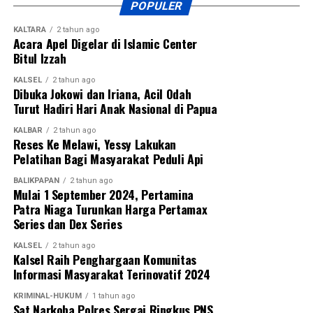
POPULER
KALTARA
2 tahun ago
Acara Apel Digelar di Islamic Center
Bitul Izzah
KALSEL
2 tahun ago
Dibuka Jokowi dan Iriana, Acil Odah
Turut Hadiri Hari Anak Nasional di Papua
KALBAR
2 tahun ago
Reses Ke Melawi, Yessy Lakukan
Pelatihan Bagi Masyarakat Peduli Api
BALIKPAPAN
2 tahun ago
Mulai 1 September 2024, Pertamina
Patra Niaga Turunkan Harga Pertamax
Series dan Dex Series
KALSEL
2 tahun ago
Kalsel Raih Penghargaan Komunitas
Informasi Masyarakat Terinovatif 2024
KRIMINAL-HUKUM
1 tahun ago
Sat Narkoba Polres Sergai Ringkus PNS