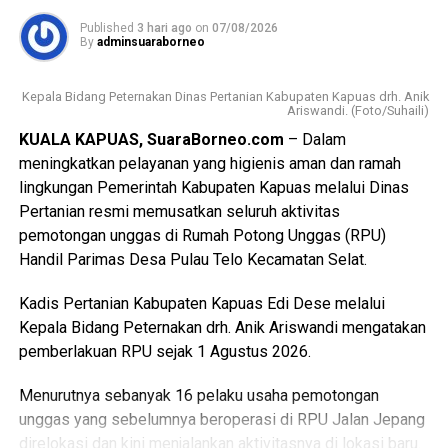
Published
3 hari ago
on
07/08/2026
By
adminsuaraborneo
Kepala Bidang Peternakan Dinas Pertanian Kabupaten Kapuas drh. Anik
Ariswandi. (Foto/Suhaili)
KUALA KAPUAS, SuaraBorneo.com
– Dalam
meningkatkan pelayanan yang higienis aman dan ramah
lingkungan Pemerintah Kabupaten Kapuas melalui Dinas
Pertanian resmi memusatkan seluruh aktivitas
pemotongan unggas di Rumah Potong Unggas (RPU)
Handil Parimas Desa Pulau Telo Kecamatan Selat.
Kadis Pertanian Kabupaten Kapuas Edi Dese melalui
Kepala Bidang Peternakan drh. Anik Ariswandi mengatakan
pemberlakuan RPU sejak 1 Agustus 2026.
Menurutnya sebanyak 16 pelaku usaha pemotongan
unggas yang sebelumnya beroperasi di RPU Jalan Jepang
direlokasi dan kini menjalankan aktivitasnya di lokasi baru.