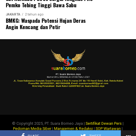
Pemko Tebing Tinggi Bawa Sabu
JAKARTA
2 tahun ago
BMKG: Waspada Potensi Hujan Deras
Angin Kencang dan Petir
© Copyright 2025, PT. Suara Borneo Jaya |
Sertifikat Dewan Pers
|
Pedoman Media Siber
|
Manajemen & Redaksi
|
SOP Wartawan
|
Disclaimer
|
Tentang Kami
|
Info Iklan