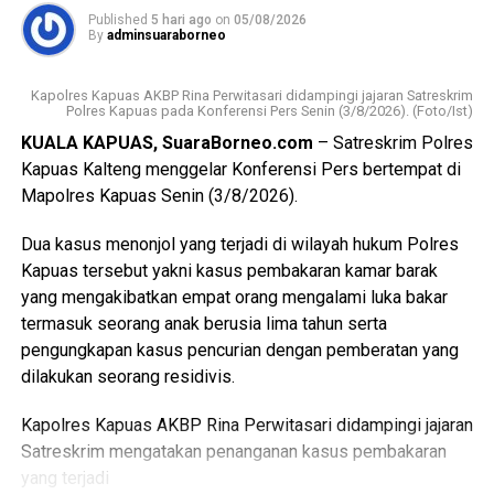
transformasi Posyandu yang kini tidak hanya berfokus
WhatsApp
0
Facebook
0
Published
5 hari ago
on
05/08/2026
pada pelayanan kesehatan ibu dan anak, tetapi juga
By
adminsuaraborneo
mencakup enam bidang Standar Pelayanan Minimal.
Messenger
0
Twitter/X
0
Kapolres Kapuas AKBP Rina Perwitasari didampingi jajaran Satreskrim
Ia mengatakan keberhasilan implementasi Posyandu 6
Polres Kapuas pada Konferensi Pers Senin (3/8/2026). (Foto/Ist)
Bidang SPM memerlukan kolaborasi seluruh pihak mulai
KUALA KAPUAS, SuaraBorneo.com
– Satreskrim Polres
dari pemerintah daerah pemerintah kecamatan pemerintah
Kapuas Kalteng menggelar Konferensi Pers bertempat di
desa tenaga kesehatan kader Posyandu hingga
Mapolres Kapuas Senin (3/8/2026).
masyarakat.
Dua kasus menonjol yang terjadi di wilayah hukum Polres
“Oleh karena itu sinergi lintas sektor menjadi kunci agar
Kapuas tersebut yakni kasus pembakaran kamar barak
berbagai persoalan kesehatan dan sosial dapat dideteksi
yang mengakibatkan empat orang mengalami luka bakar
sejak dini serta ditangani secara cepat dan tepat, ” katanya.
termasuk seorang anak berusia lima tahun serta
pengungkapan kasus pencurian dengan pemberatan yang
Lebih lanjut ia mengatakan melalui kegiatan tersebut Tim
dilakukan seorang residivis.
Pembina Posyandu Kabupaten Kapuas juga memperkuat
koordinasi.
Kapolres Kapuas AKBP Rina Perwitasari didampingi jajaran
Satreskrim mengatakan penanganan kasus pembakaran
“Dalam hal ini dengan pemerintah kecamatan pemerintah
yang terjadi
desa puskesmas dan perangkat daerah terkait penanganan