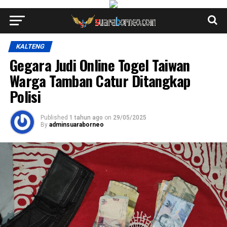
KALTENG
Gegara Judi Online Togel Taiwan
Warga Tamban Catur Ditangkap
Polisi
Published
1 tahun ago
on
29/05/2025
By
adminsuaraborneo