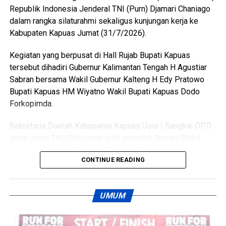
berkumpul bersama para korban. Namun usai kembali dari
Republik Indonesia Jenderal TNI (Purn) Djamari Chaniago
menonton pertandingan final Piala Dunia ia kembali
dalam rangka silaturahmi sekaligus kunjungan kerja ke
mendatangi barak karena kembali terlibat cekcok dengan
Kabupaten Kapuas Jumat (31/7/2026).
korban,” katanya.
Kegiatan yang berpusat di Hall Rujab Bupati Kapuas
Nah saat pintu kamar dikunci dari dalam tersangka
tersebut dihadiri Gubernur Kalimantan Tengah H Agustiar
menggedor hingga mendobrak pintu kemudian masuk
Sabran bersama Wakil Gubernur Kalteng H Edy Pratowo
sambil merusak sejumlah barang dan melanjutkan
Bupati Kapuas HM Wiyatno Wakil Bupati Kapuas Dodo
pertengkaran.
Forkopimda.
Tak lama kemudian tersangka diduga menyiramkan sekitar
Sekretaris Daerah Kabupaten Kapuas Usis I Sangkai OPD
satu liter BBM jenis pertalite ke lantai kamar dan barang-
serta unsur TNI/Polri hadir pula sejumlah Bupati/Wakil
barang milik korban sebelum menyalakan korek api yang
Bupati diwilayah Kalimantan Tengah bersama unsur
memicu kobaran api.
CONTINUE READING
Forkopimdanya.
Akibat kebakaran tersebut empat orang mengalami luka
Pertemuan silaturahmi tersebut menjadi momentum
bakar, yakni Rah (26) Muh(5) Len (26) dan Am(25). Selain
UMUM
memperkuat sinergi antara pemerintah pusat dan daerah
korban luka sejumlah barang berharga ikut hangus terbakar
dalam menjaga stabilitas politik keamanan serta
di antaranya pakaian tas dan satu unit iPhone 12 Pro Max.
mendukung percepatan pembangunan nasional.