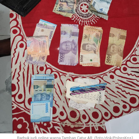
Barbuk judi online warga Tamban Catur AR. (foto/dok/PolresKps)