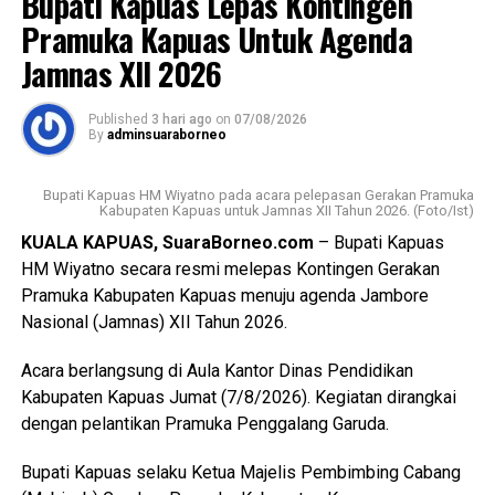
Bupati Kapuas Lepas Kontingen
pelaksana lainnya yakni Keputusan Bupati Kapuas Nomor
Messenger
0
Twitter/X
0
Pramuka Kapuas Untuk Agenda
537/DISTAN Tahun 2022 tentang Penetapan KP2B LP2B
Jamnas XII 2026
dan LCP2B.
Published
3 hari ago
on
07/08/2026
Lebih lanjut ia menjelaskan luasan lahan pertanian pangan
By
adminsuaraborneo
berkelanjutan (LP2B) Kabupaten Kapuas adalah 38.323,62
Ha.
Bupati Kapuas HM Wiyatno pada acara pelepasan Gerakan Pramuka
Kabupaten Kapuas untuk Jamnas XII Tahun 2026. (Foto/Ist)
Kemudian luasan cadangan lahan pertanian berkelanjutan
KUALA KAPUAS, SuaraBorneo.com
– Bupati Kapuas
(LCP2B) Kabupaten Kapuas 22.553,37 Ha.
HM Wiyatno secara resmi melepas Kontingen Gerakan
Pramuka Kabupaten Kapuas menuju agenda Jambore
Meski begitu terjadi permasalahan atas kondisi lahan di
Nasional (Jamnas) XII Tahun 2026.
antaranya perbedaan data antar instansi perubahan
penggunaan lahan singkronisasi dengan RTRW dan RDTR.
Acara berlangsung di Aula Kantor Dinas Pendidikan
Kabupaten Kapuas Jumat (7/8/2026). Kegiatan dirangkai
“Oleh karena itu terkait hal tersebut kami menyepakati data
dengan pelantikan Pramuka Penggalang Garuda.
final LP2B data LCP2B menyempurnakan Raperda melalui
proses harmonisasi dan pembahasan DPRD,” ujarnya.
Bupati Kapuas selaku Ketua Majelis Pembimbing Cabang
(Ujg/SB)