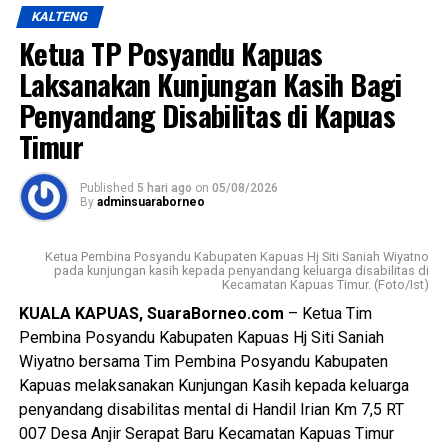
pembangunan yang berorientasi pada peningkatan kualitas
KALTENG
sumber daya manusia sebagai bagian dari visi daerah,
Messenger
0
Twitter/X
0
Ketua TP Posyandu Kapuas
yakni mewujudkan masyarakat Kabupaten Kapuas yang
berdaya saing, sejahtera indah aman dan religius.
Laksanakan Kunjungan Kasih Bagi
Penyandang Disabilitas di Kapuas
Ia mengatakan keberhasilan pembangunan tidak hanya
Timur
diukur dari kemajuan fisik dan ekonomi tetapi juga dari
lahirnya generasi muda yang memiliki integritas jiwa
nasionalisme mampu beradaptasi dengan perkembangan
Published
5 hari ago
on
05/08/2026
By
adminsuaraborneo
zaman, serta tetap berpegang teguh pada nilai-nilai
Pancasila sebagai dasar kehidupan berbangsa dan
Ketua Pembina Posyandu Kabupaten Kapuas Hj Siti Saniah Wiyatno
bernegara.
pada kunjungan kasih kepada penyandang keluarga disabilitas di
Kecamatan Kapuas Timur. (Foto/Ist)
$Paskibraka merupakan wadah pembentukan karakter
KUALA KAPUAS, SuaraBorneo.com
– Ketua Tim
generasi muda yang berlandaskan nilai-nilai Pancasila
Pembina Posyandu Kabupaten Kapuas Hj Siti Saniah
cinta tanah air disiplin tanggung jawab kepemimpinan, dan
Wiyatno bersama Tim Pembina Posyandu Kabupaten
semangat gotong royong,” ujarnya.
Kapuas melaksanakan Kunjungan Kasih kepada keluarga
penyandang disabilitas mental di Handil Irian Km 7,5 RT
Kepala Badan Kesbangpol Kabupaten Kapuas Yunabut
007 Desa Anjir Serapat Baru Kecamatan Kapuas Timur
menyampaikan kegiatan tersebut merupakan tindak lanjut