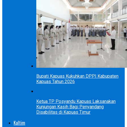
Bupati Kapuas Kukuhkan DPPI Kabupaten
Kapuas Tahun 2026
Ketua TP Posyandu Kapuas Laksanakan
Kunjungan Kasih Bagi Penyandang
Disabilitas di Kapuas Timur
Kaltim