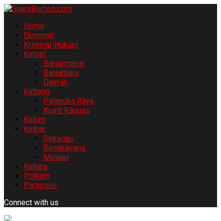
Home
Ekonomi
Kriminal-Hukum
Kalsel
Banjarmasin
Banjarbaru
Daerah
Kalteng
Palangka Raya
Kuala Kapuas
Kaltim
Kalbar
Sekadau
Bengkayang
Melawi
Kaltara
Polkam
Parlemen
Connect with us