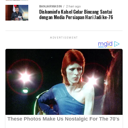
Bagikan ke
Bagikan ke
BANJARMASIN
2 hari ago
Diskominfo Kalsel Gelar Bincang Santai
dengan Media Persiapan Hari Jadi ke-76
WhatsApp
0
Facebook
0
WhatsApp
0
Facebook
0
Messenger
0
Twitter/X
0
Messenger
0
Twitter/X
0
ADVERTISEMENT