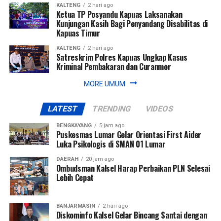
KALTENG
2 hari ago
Ketua TP Posyandu Kapuas Laksanakan
Kunjungan Kasih Bagi Penyandang Disabilitas di
Kapuas Timur
KALTENG
2 hari ago
Satreskrim Polres Kapuas Ungkap Kasus
Kriminal Pembakaran dan Curanmor
MORE UMUM
LATEST
TRENDING
VIDEOS
BENGKAYANG
5 jam ago
Puskesmas Lumar Gelar Orientasi First Aider
Luka Psikologis di SMAN 01 Lumar
DAERAH
20 jam ago
Ombudsman Kalsel Harap Perbaikan PLN Selesai
Lebih Cepat
BANJARMASIN
2 hari ago
Diskominfo Kalsel Gelar Bincang Santai dengan