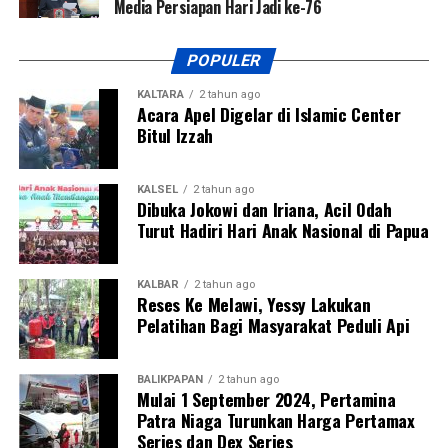
Media Persiapan Hari Jadi ke-76
POPULER
KALTARA
2 tahun ago
Acara Apel Digelar di Islamic Center
Bitul Izzah
KALSEL
2 tahun ago
Dibuka Jokowi dan Iriana, Acil Odah
Turut Hadiri Hari Anak Nasional di Papua
KALBAR
2 tahun ago
Reses Ke Melawi, Yessy Lakukan
Pelatihan Bagi Masyarakat Peduli Api
BALIKPAPAN
2 tahun ago
Mulai 1 September 2024, Pertamina
Patra Niaga Turunkan Harga Pertamax
Series dan Dex Series