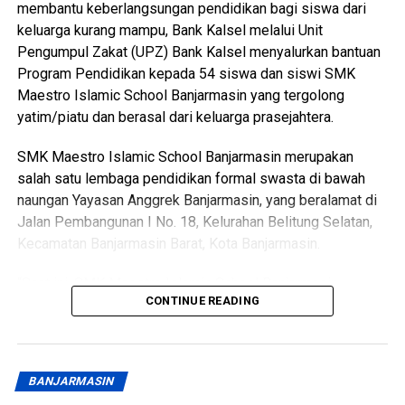
pungkasnya.
membantu keberlangsungan pendidikan bagi siswa dari
keluarga kurang mampu, Bank Kalsel melalui Unit
Tamu undangan dari jajaran kementerian hingga perwakilan
Pengumpul Zakat (UPZ) Bank Kalsel menyalurkan bantuan
dewan pusat juga dijadwalkan hadir memeriahkan suasana.
Program Pendidikan kepada 54 siswa dan siswi SMK
Maestro Islamic School Banjarmasin yang tergolong
Partisipasi dari berbagai pihak luar daerah diharapkan
yatim/piatu dan berasal dari keluarga prasejahtera.
makin memperkuat jejaring kemitraan Kalimantan Selatan.
SMK Maestro Islamic School Banjarmasin merupakan
Keterbukaan informasi ini memastikan seluruh capaian
salah satu lembaga pendidikan formal swasta di bawah
kinerja Gubernur benar-benar dapat dipantau dan dirasakan
naungan Yayasan Anggrek Banjarmasin, yang beralamat di
langsung oleh masyarakat.
Jalan Pembangunan I No. 18, Kelurahan Belitung Selatan,
Kecamatan Banjarmasin Barat, Kota Banjarmasin.
Pesta rakyat ini menjadi milik bersama demi kemakmuran
warga di seluruh pelosok daerah.
“Saat ini, SMK Maestro Islamic School Banjarmasin
CONTINUE READING
memiliki sekitar 457 siswa dan siswi. Dari jumlah tersebut,
Penulis : Ady Wiryawan
sebanyak 54 siswa diketahui merupakan anak yatim/piatu
dan berasal dari keluarga prasejahtera yang menghadapi
Editor : Ahmad
keterbatasan finansial, khususnya dalam memenuhi
BANJARMASIN
Views:
18
kewajiban biaya pendidikan berupa Sumbangan Pembinaan