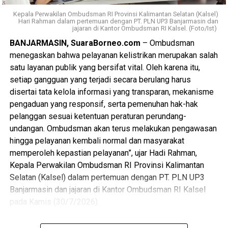
Kepala Perwakilan Ombudsman RI Provinsi Kalimantan Selatan (Kalsel)
Hari Rahman dalam pertemuan dengan PT. PLN UP3 Banjarmasin dan
Views:
19
jajaran di Kantor Ombudsman RI Kalsel. (Foto/Ist)
Bagikan ke
BANJARMASIN, SuaraBorneo.com
– Ombudsman
menegaskan bahwa pelayanan kelistrikan merupakan salah
WhatsApp
0
Facebook
0
satu layanan publik yang bersifat vital. Oleh karena itu,
setiap gangguan yang terjadi secara berulang harus
Messenger
0
Twitter/X
0
disertai tata kelola informasi yang transparan, mekanisme
pengaduan yang responsif, serta pemenuhan hak-hak
pelanggan sesuai ketentuan peraturan perundang-
undangan. Ombudsman akan terus melakukan pengawasan
hingga pelayanan kembali normal dan masyarakat
memperoleh kepastian pelayanan”, ujar Hadi Rahman,
Kepala Perwakilan Ombudsman RI Provinsi Kalimantan
Selatan (Kalsel) dalam pertemuan dengan PT. PLN UP3
Banjarmasin dan jajaran di Kantor Ombudsman RI Kalsel
pada Kamis (30/7/2026).
Perwakilan Ombudsman RI Kalsel meminta penjelasan dari