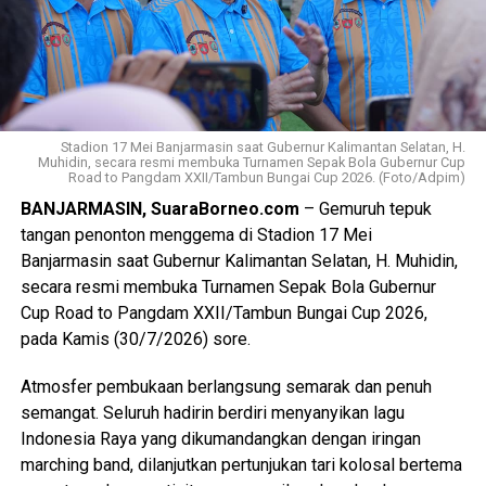
bergilir tetapi menyala bergilir”. Sering pula pemadaman
tanpa pemberitahuan terlebih dahulu, kalaupun ada
informasinya tidak akurat atau berbeda dengan
penyampaian melalui media sosial atau kanal resmi PLN.
Ditambahkan oleh Hadi, bahwa masyarakat juga sudah
Stadion 17 Mei Banjarmasin saat Gubernur Kalimantan Selatan, H.
Muhidin, secara resmi membuka Turnamen Sepak Bola Gubernur Cup
berupaya menyampaikan keluhan atau pengaduan melalui
Road to Pangdam XXII/Tambun Bungai Cup 2026. (Foto/Adpim)
aplikasi PLN Mobile namun tidak mendapat tindak lanjut
BANJARMASIN, SuaraBorneo.com
– Gemuruh tepuk
yang patut dan secara substansi tidak selesai.
tangan penonton menggema di Stadion 17 Mei
Pemadaman terus terjadi berulang tanpa ada penjelasan
Banjarmasin saat Gubernur Kalimantan Selatan, H. Muhidin,
spesifik mengenai kendala dan upaya-upaya yang
secara resmi membuka Turnamen Sepak Bola Gubernur
dilakukan PLN. Hal ini tentu berdampak besar, “warga
Cup Road to Pangdam XXII/Tambun Bungai Cup 2026,
mengalami kerugian, diantaranya kerusakan alat rumah
pada Kamis (30/7/2026) sore.
tangga dan gangguan terhadap aktivitas perekonomian
maupun kegiatan sehari-hari, seperti perawatan anak yang
Atmosfer pembukaan berlangsung semarak dan penuh
masih bayi dan orang tua yang sedang sakit”, ungkap Hadi.
semangat. Seluruh hadirin berdiri menyanyikan lagu
Indonesia Raya yang dikumandangkan dengan iringan
Mengacu kepada UU Nomor 25 Tahun 2009 tentang
marching band, dilanjutkan pertunjukan tari kolosal bertema
Pelayanan Publik, penyelenggara pelayanan publik dalam