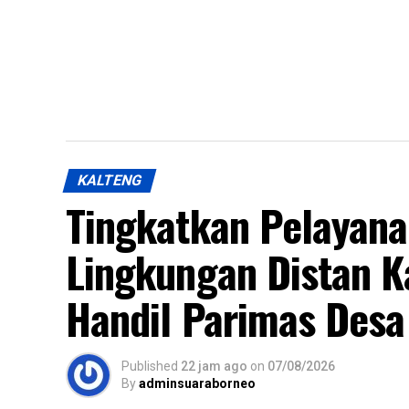
KALTENG
Tingkatkan Pelayan
Lingkungan Distan K
Handil Parimas Desa
Published
22 jam ago
on
07/08/2026
By
adminsuaraborneo