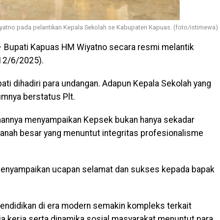
atno pada pelantikan Kepala Sekolah se Kabupaten Kapuas. (foto/istimewa)
 Bupati Kapuas HM Wiyatno secara resmi melantik
12/6/2025).
pati dihadiri para undangan. Adapun Kepala Sekolah yang
umnya berstatus Plt.
hannya menyampaikan Kepsek bukan hanya sekadar
manah besar yang menuntut integritas profesionalisme
menyampaikan ucapan selamat dan sukses kepada bapak
pendidikan di era modern semakin kompleks terkait
a kerja serta dinamika sosial masyarakat menuntut para