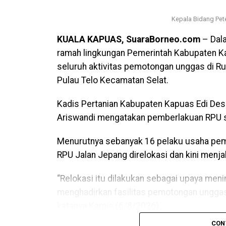
Kepala Bidang Pete
KUALA KAPUAS, SuaraBorneo.com
– Dala
ramah lingkungan Pemerintah Kabupaten K
seluruh aktivitas pemotongan unggas di R
Pulau Telo Kecamatan Selat.
Kadis Pertanian Kabupaten Kapuas Edi Dese
Ariswandi mengatakan pemberlakuan RPU s
Menurutnya sebanyak 16 pelaku usaha pem
RPU Jalan Jepang direlokasi dan kini menjal
“Relokasi itu dilakukan sebagai upaya meni
menghadirkan fasilitas pemotongan unggas 
katanya Kamis (6/8/2026).
CON