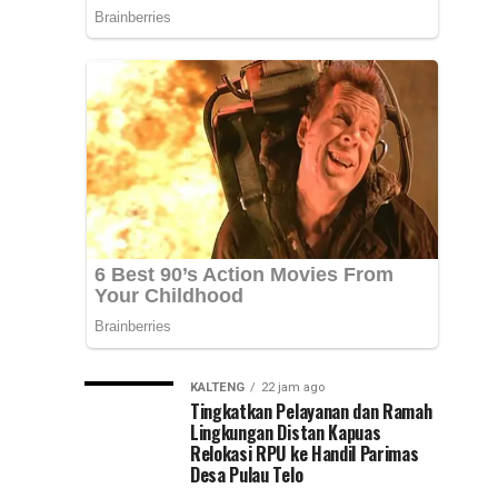
Provinsi
Kepemimpinan
Kalsel,
Muhammad
Nasional
Syarifuddin
mendampingi
(PKN)
para
peserta
ke
Pelatihan
Kepemimpinan...
Jawa
Timur
KALTENG
22 jam ago
Tingkatkan Pelayanan dan Ramah
Lingkungan Distan Kapuas
Relokasi RPU ke Handil Parimas
Desa Pulau Telo