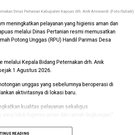
rnakan Dinas Pertanian Kabupaten Kapuas drh. Anik Ariswandi. (Foto/Suhaili)
m meningkatkan pelayanan yang higienis aman dan
apuas melalui Dinas Pertanian resmi memusatkan
umah Potong Unggas (RPU) Handil Parimas Desa
 melalui Kepala Bidang Peternakan drh. Anik
ejak 1 Agustus 2026.
otongan unggas yang sebelumnya beroperasi di
ankan aktivitasnya di lokasi baru.
ngkatkan kualitas pelayanan sekaligus
yang lebih higienis aman dan ramah lingkungan,”
TINUE READING