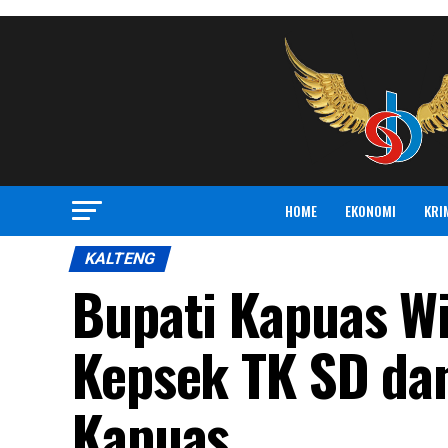
HOME
EKONOMI
KRI
KALTENG
Bupati Kapuas W
Kepsek TK SD da
Kapuas