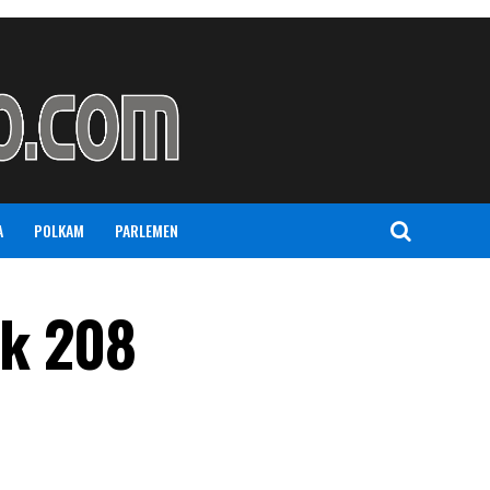
A
POLKAM
PARLEMEN
ik 208