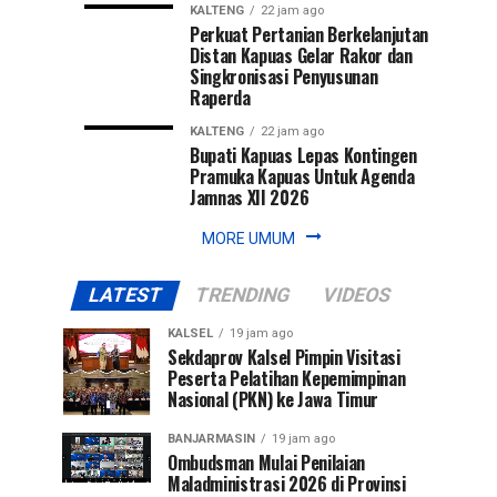
KALTENG
22 jam ago
Perkuat Pertanian Berkelanjutan
Distan Kapuas Gelar Rakor dan
Singkronisasi Penyusunan
Raperda
KALTENG
22 jam ago
Bupati Kapuas Lepas Kontingen
Pramuka Kapuas Untuk Agenda
Jamnas XII 2026
MORE UMUM
LATEST
TRENDING
VIDEOS
KALSEL
19 jam ago
Sekdaprov Kalsel Pimpin Visitasi
Peserta Pelatihan Kepemimpinan
Nasional (PKN) ke Jawa Timur
BANJARMASIN
19 jam ago
Ombudsman Mulai Penilaian
Maladministrasi 2026 di Provinsi