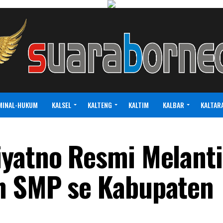
MINAL-HUKUM
KALSEL
KALTENG
KALTIM
KALBAR
KALTAR
iyatno Resmi Melant
n SMP se Kabupaten