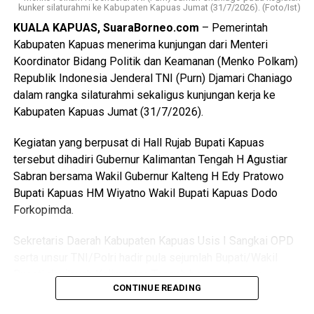
hari dan bahkan disertai ancaman akan membakar kamar
kunker silaturahmi ke Kabupaten Kapuas Jumat (31/7/2026). (Foto/Ist)
barak.
KUALA KAPUAS, SuaraBorneo.com
– Pemerintah
Kabupaten Kapuas menerima kunjungan dari Menteri
“Malam kejadian tersangka sempat datang ke lokasi dan
Koordinator Bidang Politik dan Keamanan (Menko Polkam)
berkumpul bersama para korban. Namun usai kembali dari
Republik Indonesia Jenderal TNI (Purn) Djamari Chaniago
menonton pertandingan final Piala Dunia ia kembali
dalam rangka silaturahmi sekaligus kunjungan kerja ke
mendatangi barak karena kembali terlibat cekcok dengan
Kabupaten Kapuas Jumat (31/7/2026).
korban,” katanya.
Kegiatan yang berpusat di Hall Rujab Bupati Kapuas
Nah saat pintu kamar dikunci dari dalam tersangka
tersebut dihadiri Gubernur Kalimantan Tengah H Agustiar
menggedor hingga mendobrak pintu kemudian masuk
Sabran bersama Wakil Gubernur Kalteng H Edy Pratowo
sambil merusak sejumlah barang dan melanjutkan
Bupati Kapuas HM Wiyatno Wakil Bupati Kapuas Dodo
pertengkaran.
Forkopimda.
Tak lama kemudian tersangka diduga menyiramkan sekitar
Sekretaris Daerah Kabupaten Kapuas Usis I Sangkai OPD
satu liter BBM jenis pertalite ke lantai kamar dan barang-
serta unsur TNI/Polri hadir pula sejumlah Bupati/Wakil
barang milik korban sebelum menyalakan korek api yang
Bupati diwilayah Kalimantan Tengah bersama unsur
memicu kobaran api.
CONTINUE READING
Forkopimdanya.
Akibat kebakaran tersebut empat orang mengalami luka