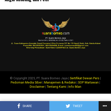
© Copyright 2025, PT. Suara Borneo Jaya |
Sertifikat Dewan Pers
|
Pedoman Media Siber
|
Manajemen & Redaksi
|
SOP Wartawan
|
Disclaimer
|
Tentang Kami
|
Info Iklan
SHARE
TWEET