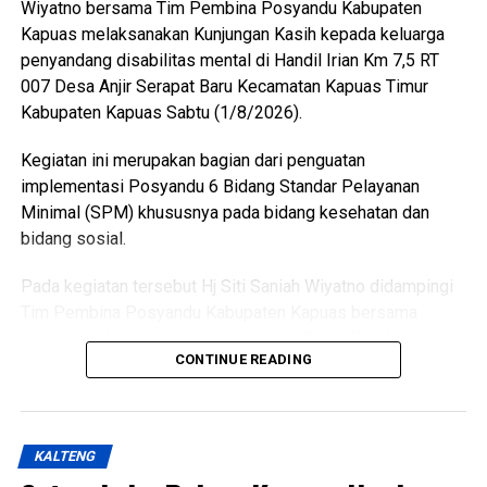
Wiyatno bersama Tim Pembina Posyandu Kabupaten
Kapuas melaksanakan Kunjungan Kasih kepada keluarga
penyandang disabilitas mental di Handil Irian Km 7,5 RT
007 Desa Anjir Serapat Baru Kecamatan Kapuas Timur
Kabupaten Kapuas Sabtu (1/8/2026).
Kegiatan ini merupakan bagian dari penguatan
implementasi Posyandu 6 Bidang Standar Pelayanan
Minimal (SPM) khususnya pada bidang kesehatan dan
bidang sosial.
Pada kegiatan tersebut Hj Siti Saniah Wiyatno didampingi
Tim Pembina Posyandu Kabupaten Kapuas bersama
perangkat daerah terkait di antaranya Dinas Pemberdayaan
CONTINUE READING
Masyarakat dan Desa (DPMD) Dinas Kesehatan Dinas
Pemberdayaan Perempuan Perlindungan Anak
Pengendalian Penduduk dan Keluarga Berencana
(P3APPKB) Dinas Sosial Pemerintah Kecamatan Kapuas
KALTENG
Timur Pemdes serta kader Posyandu.