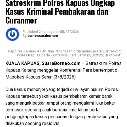
Satreskrim Polres Kapuas Ungkap
Menurutnya kunjungan kasih ini merupakan bentuk
Kasus Kriminal Pembakaran dan
perhatian pemerintah daerah kepada masyarakat yang
Curanmor
tergolong rentan sekaligus memperkuat pelaksanaan
transformasi Posyandu yang kini tidak hanya berfokus
Published
2 hari ago
on
05/08/2026
pada pelayanan kesehatan ibu dan anak, tetapi juga
By
adminsuaraborneo
mencakup enam bidang Standar Pelayanan Minimal.
Kapolres Kapuas AKBP Rina Perwitasari didampingi jajaran Satreskrim
Ia mengatakan keberhasilan implementasi Posyandu 6
Polres Kapuas pada Konferensi Pers Senin (3/8/2026). (Foto/Ist)
Bidang SPM memerlukan kolaborasi seluruh pihak mulai
KUALA KAPUAS, SuaraBorneo.com
– Satreskrim Polres
dari pemerintah daerah pemerintah kecamatan pemerintah
Kapuas Kalteng menggelar Konferensi Pers bertempat di
desa tenaga kesehatan kader Posyandu hingga
Mapolres Kapuas Senin (3/8/2026).
masyarakat.
Dua kasus menonjol yang terjadi di wilayah hukum Polres
“Oleh karena itu sinergi lintas sektor menjadi kunci agar
Kapuas tersebut yakni kasus pembakaran kamar barak
berbagai persoalan kesehatan dan sosial dapat dideteksi
yang mengakibatkan empat orang mengalami luka bakar
sejak dini serta ditangani secara cepat dan tepat, ” katanya.
termasuk seorang anak berusia lima tahun serta
pengungkapan kasus pencurian dengan pemberatan yang
Lebih lanjut ia mengatakan melalui kegiatan tersebut Tim
dilakukan seorang residivis.
Pembina Posyandu Kabupaten Kapuas juga memperkuat