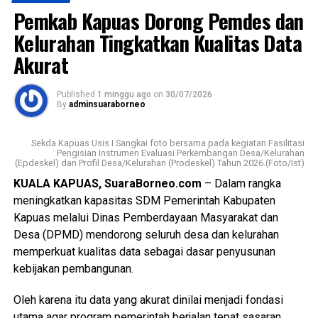
Resnarkoba Polres Kapuas KBO Satresnarkoba Polres
Pemkab Kapuas Dorong Pemdes dan
Kapuas Kanit 1 Satresnarkoba Polres Kapuas serta
anggota Satresnarkoba.
Kelurahan Tingkatkan Kualitas Data
Akurat
“Adapun sasaran kegiatan lurah tokoh masyarakat tokoh
pemuda tokoh masyarakat serta masyarakat Kelurahan
Published
1 minggu ago
on
30/07/2026
Selat Utara dengan melakukan Koordinasi dengan posko
By
adminsuaraborneo
kampung bebas narkoba untuk melakukan deteksi dini,”
jelasnya.
Sekda Kapuas Usis I Sangkai foto bersama pada kegiatan Fasilitasi
Pengisian Instrumen Evaluasi Perkembangan Desa/Kelurahan
(Epdeskel) dan Profil Desa/Kelurahan (Prodeskel) Tahun 2026.(Foto/Ist)
Kasat Narkoba melanjutkan dalam kegiatan melakukan
Koordinasi Lomba Yel-Yel Anti Narkoba di tingkat RT di
KUALA KAPUAS, SuaraBorneo.com
– Dalam rangka
Kelurahan Selat Utara dalam rangka memperingati HUT RI.
meningkatkan kapasitas SDM Pemerintah Kabupaten
Kapuas melalui Dinas Pemberdayaan Masyarakat dan
“Selama kegiatan berlangsung dalam keadaan aman
Desa (DPMD) mendorong seluruh desa dan kelurahan
kondusif warga antusias mendukung program dan
memperkuat kualitas data sebagai dasar penyusunan
dokumen terlampir,” ujarnya. (Ujg/SB)
kebijakan pembangunan.
Views:
30
Oleh karena itu data yang akurat dinilai menjadi fondasi
Bagikan ke
utama agar program pemerintah berjalan tepat sasaran.