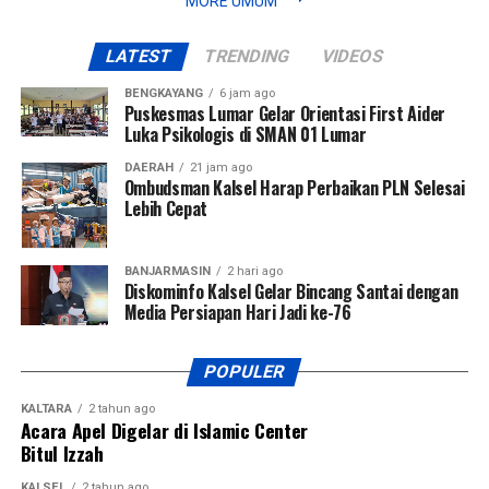
MORE UMUM
LATEST
TRENDING
VIDEOS
BENGKAYANG
6 jam ago
Puskesmas Lumar Gelar Orientasi First Aider
Luka Psikologis di SMAN 01 Lumar
DAERAH
21 jam ago
Ombudsman Kalsel Harap Perbaikan PLN Selesai
Lebih Cepat
BANJARMASIN
2 hari ago
Diskominfo Kalsel Gelar Bincang Santai dengan
Media Persiapan Hari Jadi ke-76
POPULER
KALTARA
2 tahun ago
Acara Apel Digelar di Islamic Center
Bitul Izzah
KALSEL
2 tahun ago