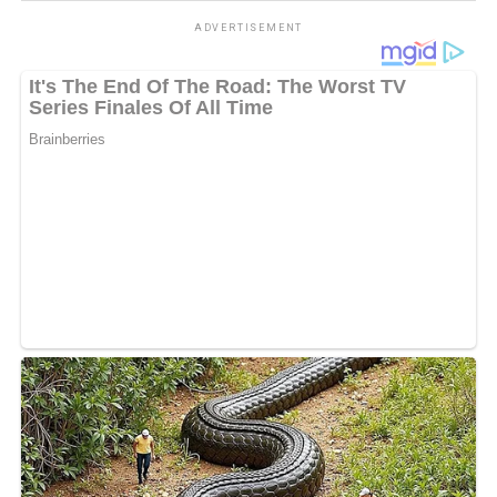
ekonomi serta mengurangi keterisolasian wilayah.
ADVERTISEMENT
Sementara itu Plt Kadis PMD Kabupaten Kapuas Perry
Noah mengatakan kegiatan fasilitasi digelar karena masih
terdapat desa dan kelurahan yang belum menyelesaikan
penginputan data Prodeskel dan Epdeskel Tahun 2026.
Menurutnya kondisi tersebut dipengaruhi keterbatasan
kemampuan teknis operator dan adanya pergantian
petugas di sejumlah desa maupun kelurahan.
Maka itu mengatasi persoalan tersebut DPMD
mengembangkan inovasi PROAKTIF atau Profil
Desa/Kelurahan yang Akurat Aktual Terintegrasi dan
Partisipatif dengan melibatkan pemerintah desa kelurahan
kecamatan hingga DPMD dalam proses pemutakhiran dan
validasi data.
“Kami ingin seluruh data desa
dan kelurahan dapat diinput secara akurat sehingga mampu