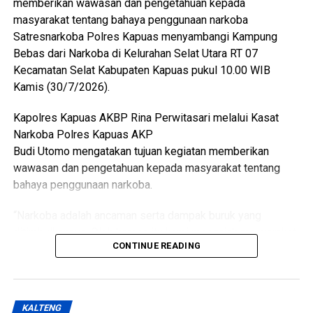
memberikan wawasan dan pengetahuan kepada
dimanfaatkan masyarakat dalam jangka panjang,” ujarnya.
masyarakat tentang bahaya penggunaan narkoba
(Ujg/SB)
Satresnarkoba Polres Kapuas menyambangi Kampung
Bebas dari Narkoba di Kelurahan Selat Utara RT 07
Views:
30
Kecamatan Selat Kabupaten Kapuas pukul 10.00 WIB
Bagikan ke
Kamis (30/7/2026).
Kapolres Kapuas AKBP Rina Perwitasari melalui Kasat
WhatsApp
0
Facebook
0
Narkoba Polres Kapuas AKP
Budi Utomo mengatakan tujuan kegiatan memberikan
Messenger
0
Twitter/X
0
wawasan dan pengetahuan kepada masyarakat tentang
bahaya penggunaan narkoba.
“Narkoba adalah ancaman serta dampak buruk yang
ditimbulkannya. Oleh karena itu kami mengajak masyarakat
CONTINUE READING
Untuk Tetap aktif membantu pihak kepolisian dalam
mencegah peredaran narkoba,” katanya.
Ia menjelaskan pelaksanaan kegiatan oleh Kasat
KALTENG