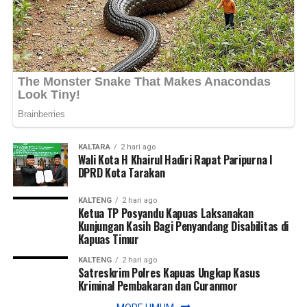
menggambarkan kondisi riil sebagai dasar penilaian
perkembangan desa,” ujarnya. (Ujg/SB)
Views:
29
Bagikan ke
WhatsApp
0
Facebook
0
KALTARA
2 hari ago
Messenger
0
Twitter/X
0
Wali Kota H Khairul Hadiri Rapat Paripurna I
DPRD Kota Tarakan
KALTENG
2 hari ago
Ketua TP Posyandu Kapuas Laksanakan
Kunjungan Kasih Bagi Penyandang Disabilitas di
Kapuas Timur
KALTENG
2 hari ago
Satreskrim Polres Kapuas Ungkap Kasus
Kriminal Pembakaran dan Curanmor