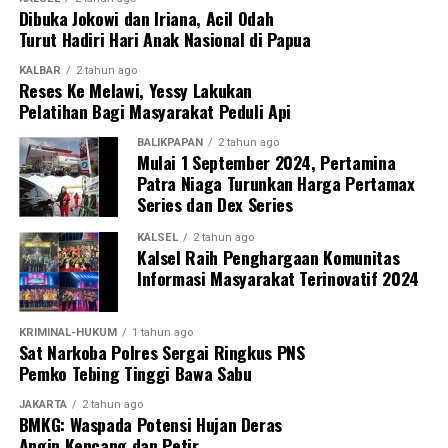
Dibuka Jokowi dan Iriana, Acil Odah
Turut Hadiri Hari Anak Nasional di Papua
KALBAR
2 tahun ago
Reses Ke Melawi, Yessy Lakukan
Pelatihan Bagi Masyarakat Peduli Api
BALIKPAPAN
2 tahun ago
Mulai 1 September 2024, Pertamina
Patra Niaga Turunkan Harga Pertamax
Series dan Dex Series
KALSEL
2 tahun ago
Kalsel Raih Penghargaan Komunitas
Informasi Masyarakat Terinovatif 2024
KRIMINAL-HUKUM
1 tahun ago
Sat Narkoba Polres Sergai Ringkus PNS
Pemko Tebing Tinggi Bawa Sabu
JAKARTA
2 tahun ago
BMKG: Waspada Potensi Hujan Deras
Angin Kencang dan Petir