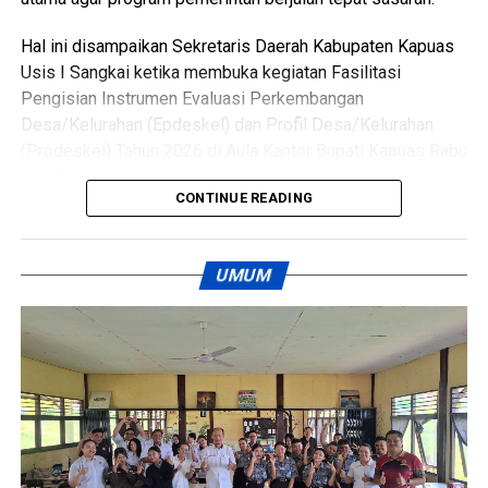
Hal ini disampaikan Sekretaris Daerah Kabupaten Kapuas
WhatsApp
0
Facebook
0
Usis I Sangkai ketika membuka kegiatan Fasilitasi
Pengisian Instrumen Evaluasi Perkembangan
Messenger
0
Twitter/X
0
Desa/Kelurahan (Epdeskel) dan Profil Desa/Kelurahan
(Prodeskel) Tahun 2026 di Aula Kantor Bupati Kapuas Rabu
(29/7/2026).
CONTINUE READING
Kegiatan tersebut dihadiri Pelaksana Tugas Kepala Dinas
Pemberdayaan Masyarakat dan Desa (PMD) Kabupaten
UMUM
Kapuas Perry Noah para camat kepala desa lurah
perangkat desa operator desa dan kelurahan serta Tim
PROAKTIF sebagai fasilitator.
Sekda Kapuas Usis I Sangkai menegaskan Prodeskel dan
Epdeskel bukan sekadar kewajiban administrasi.
Ia mengatakan kedua instrumen itu menjadi alat strategis
untuk memotret kondisi potensi hingga tingkat