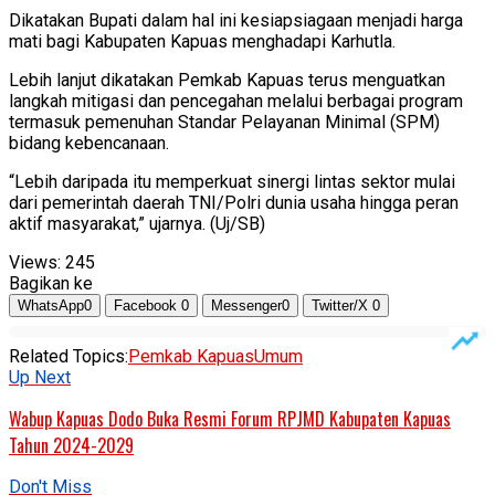
Dikatakan Bupati dalam hal ini kesiapsiagaan menjadi harga
mati bagi Kabupaten Kapuas menghadapi Karhutla.
Lebih lanjut dikatakan Pemkab Kapuas terus menguatkan
langkah mitigasi dan pencegahan melalui berbagai program
termasuk pemenuhan Standar Pelayanan Minimal (SPM)
bidang kebencanaan.
“Lebih daripada itu memperkuat sinergi lintas sektor mulai
dari pemerintah daerah TNI/Polri dunia usaha hingga peran
aktif masyarakat,” ujarnya. (Uj/SB)
Views:
245
Bagikan ke
WhatsApp
0
Facebook
0
Messenger
0
Twitter/X
0
Related Topics:
Pemkab Kapuas
Umum
Up Next
Wabup Kapuas Dodo Buka Resmi Forum RPJMD Kabupaten Kapuas
Tahun 2024-2029
Don't Miss