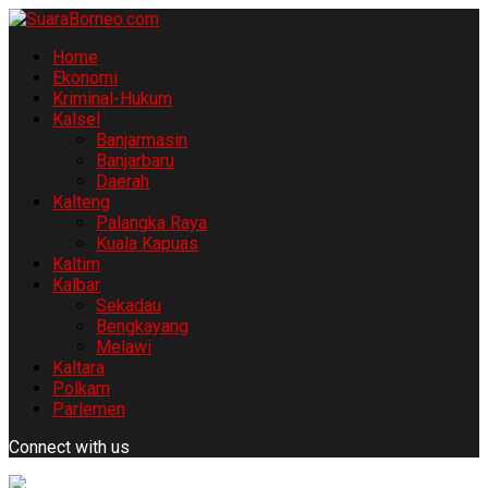
Home
Ekonomi
Kriminal-Hukum
Kalsel
Banjarmasin
Banjarbaru
Daerah
Kalteng
Palangka Raya
Kuala Kapuas
Kaltim
Kalbar
Sekadau
Bengkayang
Melawi
Kaltara
Polkam
Parlemen
Connect with us