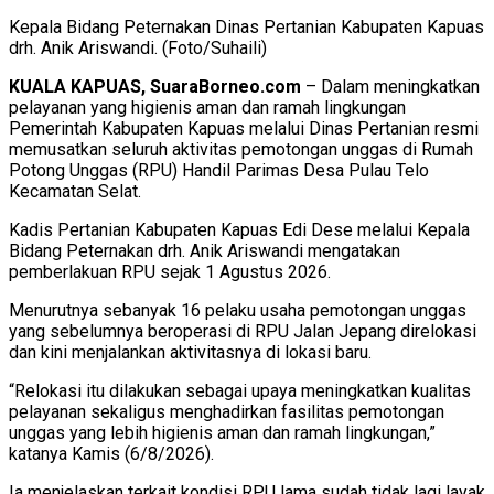
Kepala Bidang Peternakan Dinas Pertanian Kabupaten Kapuas
drh. Anik Ariswandi. (Foto/Suhaili)
KUALA KAPUAS, SuaraBorneo.com
– Dalam meningkatkan
pelayanan yang higienis aman dan ramah lingkungan
Pemerintah Kabupaten Kapuas melalui Dinas Pertanian resmi
memusatkan seluruh aktivitas pemotongan unggas di Rumah
Potong Unggas (RPU) Handil Parimas Desa Pulau Telo
Kecamatan Selat.
Kadis Pertanian Kabupaten Kapuas Edi Dese melalui Kepala
Bidang Peternakan drh. Anik Ariswandi mengatakan
pemberlakuan RPU sejak 1 Agustus 2026.
Menurutnya sebanyak 16 pelaku usaha pemotongan unggas
yang sebelumnya beroperasi di RPU Jalan Jepang direlokasi
dan kini menjalankan aktivitasnya di lokasi baru.
“Relokasi itu dilakukan sebagai upaya meningkatkan kualitas
pelayanan sekaligus menghadirkan fasilitas pemotongan
unggas yang lebih higienis aman dan ramah lingkungan,”
katanya Kamis (6/8/2026).
Ia menjelaskan terkait kondisi RPU lama sudah tidak lagi layak