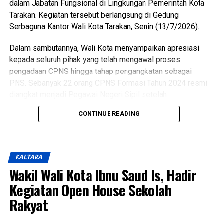
dalam Jabatan Fungsional di Lingkungan Pemerintah Kota
kepentingan guna mewujudkan pemuda Tarakan yang
Tarakan. Kegiatan tersebut berlangsung di Gedung
berkarakter, mandiri, inovatif, dan berdaya saing.
Serbaguna Kantor Wali Kota Tarakan, Senin (13/7/2026).
(Adv/Mandu)
Dalam sambutannya, Wali Kota menyampaikan apresiasi
Views:
50
kepada seluruh pihak yang telah mengawal proses
Bagikan ke
pengadaan CPNS hingga tahap pengangkatan sebagai
PNS. Sebanyak 22 orang CPNS Formasi Tahun 2024 resmi
diangkat menjadi Pegawai Negeri Sipil setelah
WhatsApp
0
Facebook
0
menyelesaikan seluruh tahapan yang dipersyaratkan, mulai
CONTINUE READING
dari seleksi, Pelatihan Dasar CPNS, hingga proses
Messenger
0
Twitter/X
0
penetapan. Jumlah tersebut terdiri atas 5 dokter umum, 3
dokter gigi, dan 14 pejabat fungsional teknis. Selain itu,
sebanyak 51 aparatur sipil negara juga dilantik dalam
KALTARA
pengangkatan pertama Jabatan Fungsional yang akan
Wakil Wali Kota Ibnu Saud Is, Hadir
bertugas di berbagai perangkat daerah di lingkungan
Kegiatan Open House Sekolah
Pemerintah Kota Tarakan.
Rakyat
Wali Kota mengucapkan selamat kepada seluruh penerima