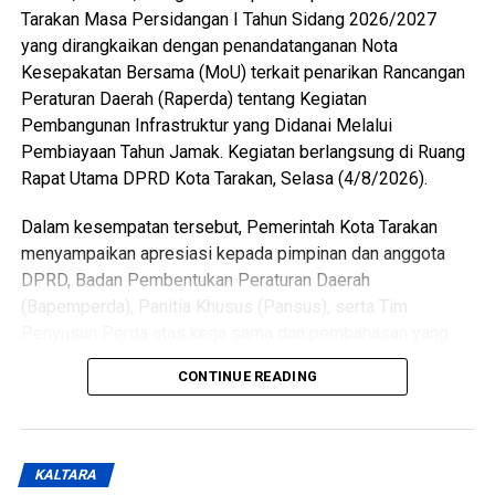
Tarakan Masa Persidangan I Tahun Sidang 2026/2027
yang dirangkaikan dengan penandatanganan Nota
Kesepakatan Bersama (MoU) terkait penarikan Rancangan
Peraturan Daerah (Raperda) tentang Kegiatan
Pembangunan Infrastruktur yang Didanai Melalui
Pembiayaan Tahun Jamak. Kegiatan berlangsung di Ruang
Rapat Utama DPRD Kota Tarakan, Selasa (4/8/2026).
Dalam kesempatan tersebut, Pemerintah Kota Tarakan
menyampaikan apresiasi kepada pimpinan dan anggota
DPRD, Badan Pembentukan Peraturan Daerah
(Bapemperda), Panitia Khusus (Pansus), serta Tim
Penyusun Perda atas kerja sama dan pembahasan yang
telah dilakukan terhadap raperda tersebut.
CONTINUE READING
Wali Kota menjelaskan, keputusan menarik kembali
raperda didasarkan pada hasil konsultasi dengan
Kementerian Dalam Negeri yang mengacu pada ketentuan
KALTARA
terbaru dalam Permendagri Nomor 14 Tahun 2025.