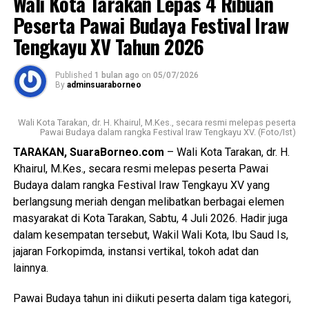
Wali Kota Tarakan Lepas 4 Ribuan
Tengkayu akan terus dipertahankan sebagai upaya
melestarikan budaya lokal dan pariwisata daerah.
Peserta Pawai Budaya Festival Iraw
Tengkayu XV Tahun 2026
Mengakhiri sambutannya, Wali Kota berharap Kota Tarakan
senantiasa diberikan keberkahan, keamanan, kemajuan, dan
Published
1 bulan ago
on
05/07/2026
kesejahteraan bagi seluruh masyarakatnya.
By
adminsuaraborneo
Turut hadir dalam kegiatan tersebut perwakilan Menteri
Wali Kota Tarakan, dr. H. Khairul, M.Kes., secara resmi melepas peserta
Pariwisata Republik Indonesia, perwakilan Pemerintah
Pawai Budaya dalam rangka Festival Iraw Tengkayu XV. (Foto/Ist)
Provinsi Kalimantan Utara, Bupati Malinau dan perwakilan
TARAKAN, SuaraBorneo.com
– Wali Kota Tarakan, dr. H.
kabupaten lainnya, unsur Forkopimda, tokoh adat, tokoh
Khairul, M.Kes., secara resmi melepas peserta Pawai
masyarakat, serta tamu undangan lainnya. [Adv/Mandu]
Budaya dalam rangka Festival Iraw Tengkayu XV yang
berlangsung meriah dengan melibatkan berbagai elemen
Views:
75
masyarakat di Kota Tarakan, Sabtu, 4 Juli 2026. Hadir juga
Bagikan ke
dalam kesempatan tersebut, Wakil Wali Kota, Ibu Saud Is,
jajaran Forkopimda, instansi vertikal, tokoh adat dan
WhatsApp
0
Facebook
0
lainnya.
Pawai Budaya tahun ini diikuti peserta dalam tiga kategori,
Messenger
0
Twitter/X
0