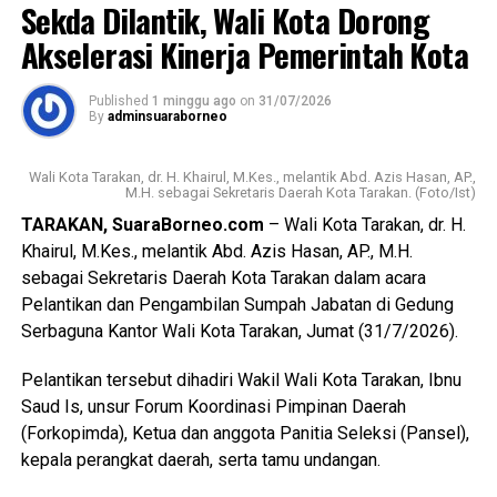
Sekda Dilantik, Wali Kota Dorong
Regulasi tersebut mengatur bahwa pelaksanaan kegiatan
Akselerasi Kinerja Pemerintah Kota
tahun jamak cukup didasarkan pada persetujuan bersama
antara kepala daerah dan DPRD melalui nota kesepakatan,
tanpa harus menetapkan peraturan daerah.
Published
1 minggu ago
on
31/07/2026
By
adminsuaraborneo
Menurutnya, langkah tersebut diambil untuk mempercepat
proses pelaksanaan pembangunan infrastruktur di Kota
Wali Kota Tarakan, dr. H. Khairul, M.Kes., melantik Abd. Azis Hasan, AP.,
M.H. sebagai Sekretaris Daerah Kota Tarakan. (Foto/Ist)
Tarakan. Dengan disetujuinya penarikan raperda,
TARAKAN, SuaraBorneo.com
– Wali Kota Tarakan, dr. H.
Pemerintah Kota berharap dapat segera memfokuskan
Khairul, M.Kes., melantik Abd. Azis Hasan, AP., M.H.
pelaksanaan program-program pembangunan demi
sebagai Sekretaris Daerah Kota Tarakan dalam acara
meningkatkan pelayanan dan kesejahteraan masyarakat.
Pelantikan dan Pengambilan Sumpah Jabatan di Gedung
(Adc/Mandu)
Serbaguna Kantor Wali Kota Tarakan, Jumat (31/7/2026).
Views:
22
Pelantikan tersebut dihadiri Wakil Wali Kota Tarakan, Ibnu
Bagikan ke
Saud Is, unsur Forum Koordinasi Pimpinan Daerah
(Forkopimda), Ketua dan anggota Panitia Seleksi (Pansel),
WhatsApp
0
Facebook
0
kepala perangkat daerah, serta tamu undangan.