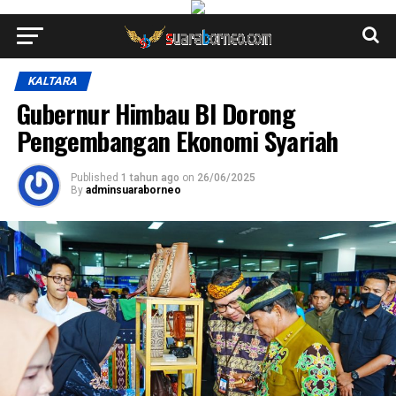
KALTARA
Gubernur Himbau BI Dorong
Pengembangan Ekonomi Syariah
Published
1 tahun ago
on
26/06/2025
By
adminsuaraborneo