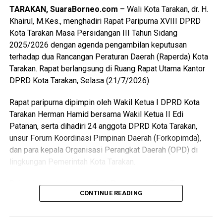
TARAKAN, SuaraBorneo.com
– Wali Kota Tarakan, dr. H.
Wali Kota juga mengajak Forkopimda, perangkat daerah
Khairul, M.Kes., menghadiri Rapat Paripurna XVIII DPRD
dan lainnya untuk terus memperkuat sinergi dalam
Kota Tarakan Masa Persidangan III Tahun Sidang
mendukung pelaksanaan tugas Sekretaris Daerah
2025/2026 dengan agenda pengambilan keputusan
sehingga berbagai persoalan pembangunan dan pelayanan
terhadap dua Rancangan Peraturan Daerah (Raperda) Kota
publik di Kota Tarakan dapat diselesaikan secara optimal.
Tarakan. Rapat berlangsung di Ruang Rapat Utama Kantor
(Adv/Mandu)
DPRD Kota Tarakan, Selasa (21/7/2026).
Views:
39
Rapat paripurna dipimpin oleh Wakil Ketua I DPRD Kota
Bagikan ke
Tarakan Herman Hamid bersama Wakil Ketua II Edi
Patanan, serta dihadiri 24 anggota DPRD Kota Tarakan,
unsur Forum Koordinasi Pimpinan Daerah (Forkopimda),
WhatsApp
0
Facebook
0
dan para kepala Organisasi Perangkat Daerah (OPD) di
lingkungan Pemerintah Kota Tarakan.
Messenger
0
Twitter/X
0
Dalam kesempatan tersebut, Pemerintah Kota Tarakan
CONTINUE READING
menyampaikan persetujuan terhadap Rancangan Peraturan
Daerah tentang Kepemudaan untuk ditetapkan menjadi
Peraturan Daerah. Raperda tersebut dinilai telah melalui