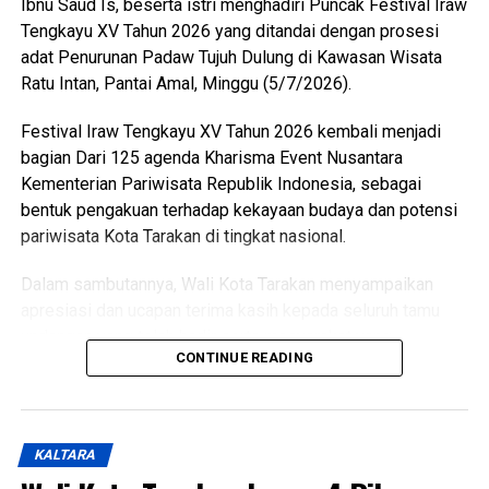
Ibnu Saud Is, beserta istri menghadiri Puncak Festival Iraw
Mengakhiri sambutannya, Wakil Wali Kota menyampaikan
Tengkayu XV Tahun 2026 yang ditandai dengan prosesi
apresiasi dan terima kasih kepada seluruh guru dan tenaga
adat Penurunan Padaw Tujuh Dulung di Kawasan Wisata
pendidik yang telah dengan penuh dedikasi membimbing
Ratu Intan, Pantai Amal, Minggu (5/7/2026).
serta mendampingi para peserta didik selama proses
pendidikan, sehingga mampu mencetak generasi yang
Festival Iraw Tengkayu XV Tahun 2026 kembali menjadi
berkarakter, mandiri, dan berprestasi. (Adv/Mandu)
bagian Dari 125 agenda Kharisma Event Nusantara
Kementerian Pariwisata Republik Indonesia, sebagai
Views:
47
bentuk pengakuan terhadap kekayaan budaya dan potensi
Bagikan ke
pariwisata Kota Tarakan di tingkat nasional.
Dalam sambutannya, Wali Kota Tarakan menyampaikan
WhatsApp
0
Facebook
0
apresiasi dan ucapan terima kasih kepada seluruh tamu
undangan yang telah hadir serta masyarakat yang
Messenger
0
Twitter/X
0
CONTINUE READING
memadati lokasi acara dengan penuh antusias untuk
menyaksikan rangkaian prosesi budaya.
Wali Kota juga menegaskan bahwa meskipun di tengah
KALTARA
kebijakan efisiensi anggaran, pelaksanaan Festival Iraw