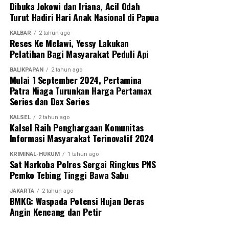
Dibuka Jokowi dan Iriana, Acil Odah
Turut Hadiri Hari Anak Nasional di Papua
KALBAR
2 tahun ago
Reses Ke Melawi, Yessy Lakukan
Pelatihan Bagi Masyarakat Peduli Api
BALIKPAPAN
2 tahun ago
Mulai 1 September 2024, Pertamina
Patra Niaga Turunkan Harga Pertamax
Series dan Dex Series
KALSEL
2 tahun ago
Kalsel Raih Penghargaan Komunitas
Informasi Masyarakat Terinovatif 2024
KRIMINAL-HUKUM
1 tahun ago
Sat Narkoba Polres Sergai Ringkus PNS
Pemko Tebing Tinggi Bawa Sabu
JAKARTA
2 tahun ago
BMKG: Waspada Potensi Hujan Deras
Angin Kencang dan Petir