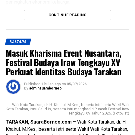
peningkatan ekonomi keluarga.
Dalam sambutannya, Wakil Wali Kota menyampaikan rasa
CONTINUE READING
bangga atas perkembangan para peserta didik.
Menurutnya, berbagai prestasi yang telah diraih serta karya
yang berhasil dihasilkan menjadi bukti bahwa pembinaan
KALTARA
karakter yang dilakukan mampu melahirkan generasi yang
Masuk Kharisma Event Nusantara,
berprestasi dan memiliki potensi untuk terus berkembang.
Festival Budaya Iraw Tengkayu XV
Ia juga menegaskan bahwa keberadaan SRT 59 Tarakan
Perkuat Identitas Budaya Tarakan
sejalan dengan program Asta Cita Presiden Republik
Indonesia serta visi dan misi Pemerintah Kota Tarakan
Published
1 bulan ago
on
05/07/2026
dalam meningkatkan kualitas sumber daya manusia.
By
adminsuaraborneo
Pada kesempatan tersebut disampaikan pula rencana
Wali Kota Tarakan, dr. H. Khairul, M.Kes., beserta istri serta Wakil Wali
pemindahan SRT 59 Tarakan ke gedung baru yang
Kota Tarakan, Ibnu Saud Is, beserta istri menghadiri Puncak Festival Iraw
Tengkayu XV Tahun 2026. (Foto/Ist)
berlokasi di Kecamatan Tarakan Utara. Diharapkan, dengan
fasilitas yang lebih memadai, semangat belajar dan proses
TARAKAN, SuaraBorneo.com
– Wali Kota Tarakan, dr. H.
pembinaan peserta didik dapat semakin meningkat.
Khairul, M.Kes., beserta istri serta Wakil Wali Kota Tarakan,