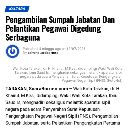
seluruh tahapan pembahasan bersama DPRD, mulai dari
KALTARA
penyampaian pandangan, saran, hingga proses
Pengambilan Sumpah Jabatan Dan
harmonisasi dan fasilitasi sesuai ketentuan peraturan
Pelantikan Pegawai Digedung
perundang-undangan. Regulasi ini juga dinilai selaras
dengan visi dan misi Pemerintah Kota Tarakan dalam
Serbaguna
mewujudkan kota yang cerdas, berdaya saing, dan
sejahtera, khususnya melalui penguatan sektor
Published
4 minggu ago
on
13/07/2026
kepemudaan, seni budaya, dan olahraga.
By
adminsuaraborneo
Pemerintah Kota Tarakan menegaskan bahwa Perda
Wali Kota Tarakan, dr. H. Khairul, M.Kes., didampingi Wakil Wali Kota
Kepemudaan diharapkan menjadi landasan untuk
Tarakan, Ibnu Saud Is, menghadiri sekaligus melantik aparatur sipil
negara pada acara Penyerahan Surat Keputusan Pengangkatan
meningkatkan kualitas dan kapasitas pemuda, mendorong
Pegawai Negeri Sipil (PNS). (Foto/Ist)
kreativitas, inovasi, kewirausahaan, serta memperkuat
TARAKAN, SuaraBorneo.com
– Wali Kota Tarakan, dr. H.
peran organisasi kepemudaan dan partisipasi generasi
Khairul, M.Kes., didampingi Wakil Wali Kota Tarakan, Ibnu
muda dalam pembangunan daerah. Wali Kota juga
Saud Is, menghadiri sekaligus melantik aparatur sipil
menekankan pentingnya implementasi yang konsisten,
negara pada acara Penyerahan Surat Keputusan
terukur, dan berkelanjutan melalui sinergi antara
Pengangkatan Pegawai Negeri Sipil (PNS), Pengambilan
pemerintah, DPRD, organisasi kepemudaan, dunia
Sumpah Jabatan, serta Pelantikan Pengangkatan Pertama
pendidikan, dunia usaha, dan seluruh pemangku