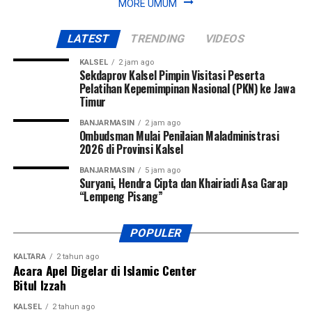
MORE UMUM
LATEST
TRENDING
VIDEOS
KALSEL
2 jam ago
Sekdaprov Kalsel Pimpin Visitasi Peserta
Pelatihan Kepemimpinan Nasional (PKN) ke Jawa
Timur
BANJARMASIN
2 jam ago
Ombudsman Mulai Penilaian Maladministrasi
2026 di Provinsi Kalsel
BANJARMASIN
5 jam ago
Suryani, Hendra Cipta dan Khairiadi Asa Garap
“Lempeng Pisang”
POPULER
KALTARA
2 tahun ago
Acara Apel Digelar di Islamic Center
Bitul Izzah
KALSEL
2 tahun ago