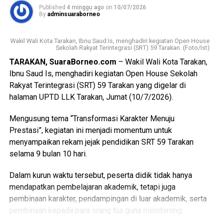
Surat Keputusan dan pejabat fungsional yang baru dilantik.
Published
4 minggu ago
on
10/07/2026
Ia menegaskan bahwa keberhasilan tersebut merupakan
By
adminsuaraborneo
buah dari perjuangan panjang serta amanah besar yang
harus dijalankan dengan penuh tanggung jawab.
Wakil Wali Kota Tarakan, Ibnu Saud Is, menghadiri kegiatan Open House
Sekolah Rakyat Terintegrasi (SRT) 59 Tarakan. (Foto/Ist)
(Adv/Mandu)
TARAKAN, SuaraBorneo.com
– Wakil Wali Kota Tarakan,
Views:
60
Ibnu Saud Is, menghadiri kegiatan Open House Sekolah
Bagikan ke
Rakyat Terintegrasi (SRT) 59 Tarakan yang digelar di
halaman UPTD LLK Tarakan, Jumat (10/7/2026).
WhatsApp
0
Facebook
0
Mengusung tema “Transformasi Karakter Menuju
Prestasi”, kegiatan ini menjadi momentum untuk
Messenger
0
Twitter/X
0
menyampaikan rekam jejak pendidikan SRT 59 Tarakan
selama 9 bulan 10 hari.
Dalam kurun waktu tersebut, peserta didik tidak hanya
mendapatkan pembelajaran akademik, tetapi juga
pembinaan karakter, pendampingan di luar akademik, serta
pembinaan kepada para orang tua guna mendorong