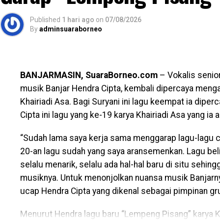
sambutannya, Syafrida menyampaikan bahwa penilai
strategis yang objektif, independen dan berbasis po
Published
1 hari ago
on
07/08/2026
penilaian ini harus dimaknai sebagai momentum yan
By
adminsuaraborneo
manajemen risiko dan budaya pelayanan publik. Se
integritas dan meningkatkan kompetensi agar masya
yang diberikan. Hasilnya adalah ikhtiar kebermanfaa
BANJARMASIN, SuaraBorneo.com
– Vokalis senior
patut diatensi dan ditindaklanjuti, serta ada aspek-a
musik Banjar Hendra Cipta, kembali dipercaya men
dipertahankan dan ditingkatkan, seperti hadirnya lay
Khairiadi Asa. Bagi Suryani ini lagu keempat ia di
dan berkeadilan bagi masyarakat”, tegas Syafrida.
Cipta ini lagu yang ke-19 karya Khairiadi Asa yang i
Syafrida juga menyampaikan bahwa melalui kegiatan 
“Sudah lama saya kerja sama menggarap lagu-lagu ci
instansi pelayanan publik di Kalsel memiliki pemah
20-an lagu sudah yang saya aransemenkan. Lagu belia
penilaian maladministrasi tahun 2026, termasuk aspe
selalu menarik, selalu ada hal-hal baru di situ se
Diyakini dengan Opini Ombudsman RI akan berkontri
musiknya. Untuk menonjolkan nuansa musik Banjarnya
peningkatan mutu pelayanan publik yang dilaksanak
ucap Hendra Cipta yang dikenal sebagai pimpinan gr
Vertikal kepada masyarakat luas.
Menurut Hendra lagu baru “Lempeng Pisang” karya Kha