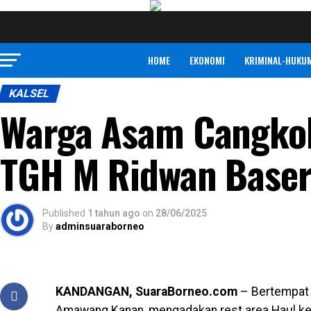
HOME
EKONOMI
KRIMINAL-HUKU
KALSEL
Warga Asam Cangkok
TGH M Ridwan Baser
Published
1 tahun ago
on
28/06/2025
By
adminsuaraborneo
KANDANGAN, SuaraBorneo.com
– Bertempat 
Amawang Kanan, mengadakan rest area Haul ke 