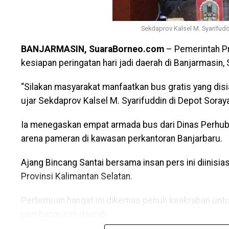
Sebagai tindak lanjut dari kegiatan ini, Hadi Rahman 
Sekdaprov Kalsel M. Syarifudd
dan transparan dalam menyampaikan informasi ter
perbaikan kepada masyarakat luas. “Kami juga berha
BANJARMASIN, SuaraBorneo.com
– Pemerintah P
gangguan pada Unit Pembangkit 3 dan pemeliharaan p
kesiapan peringatan hari jadi daerah di Banjarmasin, 
bahkan diupayakan lebih cepat”, tegas Hadi. Hal ini
tuntutan masyarakat agar pelayanan kelistrikan di Ka
“Silakan masyarakat manfaatkan bus gratis yang dis
ada lagi mati listrik. [ad/sb]
ujar Sekdaprov Kalsel M. Syarifuddin di Depot Sora
Views:
22
Ia menegaskan empat armada bus dari Dinas Perhu
Bagikan ke
WhatsApp
0
Facebook
0
Messenger
0
Twitter/X
arena pameran di kawasan perkantoran Banjarbaru.
Ajang Bincang Santai bersama insan pers ini diinisia
Provinsi Kalimantan Selatan.
Pertemuan hangat ini dikemas penuh keakraban unt
pembangunan daerah.