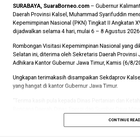
SURABAYA, SuaraBorneo.com
– Gubernur Kalimanta
Daerah Provinsi Kalsel, Muhammad Syarifuddin mend
Kepemimpinan Nasional (PKN) Tingkat II Angkatan XV
dijadwalkan selama 4 hari, mulai 6 – 8 Agustus 2026
Rombongan Visitasi Kepemimpinan Nasional yang diku
Selatan ini, diterima oleh Sekretaris Daerah Provins
Adhikara Kantor Gubernur Jawa Timur, Kamis (6/8/2
Ungkapan terimakasih disampaikan Sekdaprov Kalse
yang hangat di kantor Gubernur Jawa Timur.
“Terima kasih pula kepada Dinas Pertanian dan Ket
Bencana Daerah, Dinas Energi dan Sumber Daya Miner
Kecil dan Menengah Provinsi Jawa Timur yang berke
CONTINUE REA
angkatan ke XVIII ini,” ucap Sekdaprov Kalsel M. Sy
Faried Fakhmansyah.