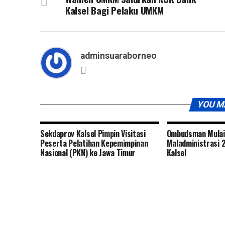
Kalsel Bagi Pelaku UMKM
adminsuaraborneo
YOU M
Sekdaprov Kalsel Pimpin Visitasi
Ombudsman Mulai 
Peserta Pelatihan Kepemimpinan
Maladministrasi 2
Nasional (PKN) ke Jawa Timur
Kalsel