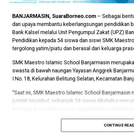
BANJARMASIN, SuaraBorneo.com
– Sebagai bentu
dan upaya membantu keberlangsungan pendidikan ba
Bank Kalsel melalui Unit Pengumpul Zakat (UPZ) Ba
Pendidikan kepada 54 siswa dan siswi SMK Maestro
tergolong yatim/piatu dan berasal dari keluarga pras
SMK Maestro Islamic School Banjarmasin merupakan
swasta di bawah naungan Yayasan Anggrek Banjarma
I No. 18, Kelurahan Belitung Selatan, Kecamatan Ban
“Saat ini, SMK Maestro Islamic School Banjarmasin m
jumlah tersebut, sebanyak 54 siswa diketahui merup
keluarga prasejahtera yang menghadapi keterbatasa
kewajiban biaya pendidikan berupa Sumbangan Pembi
Kalsel.
CONTINUE REA