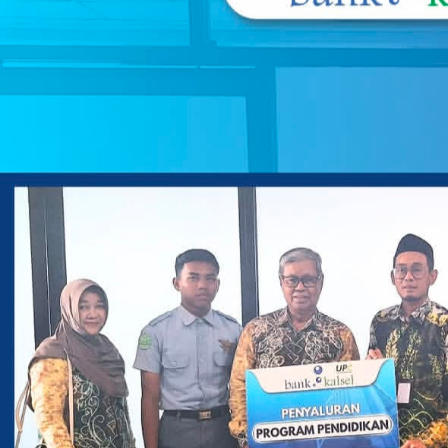
Pada sektor ekonomi rakyat turut digenjot melalui 
lapak bagi pelaku usaha kecil.
Produk halal khas daerah bakal dipajang untuk mem
kerja sama dagang.
Selain itu, pemerintah provinsi mengharapkan perput
melampaui capaian tahun sebelumnya.
“Nilai transaksi dipacu agar pendapatan para pedaga
kegiatan berlangsung,” pungkasnya.
Tamu undangan dari jajaran kementerian hingga perw
memeriahkan suasana.
Partisipasi dari berbagai pihak luar daerah diharap
Kalimantan Selatan.