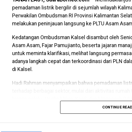
Yanuar juga menyinggung kondisi pemadaman listrik 
pemadaman listrik bergilir di sejumlah wilayah Kalim
Menurutnya, gangguan tersebut lebih berdampak pada
Perwakilan Ombudsman RI Provinsi Kalimantan Selat
lingkungan kampus karena saat ini belum memasuki 
melakukan peninjauan langsung ke PLTU Asam Asam,
“Meski listrik padam cukup mengganggu aktivitas ke
Kedatangan Ombudsman Kalsel disambut oleh Seni
sumber listrik cadangan. Dengan demikian, pelayanan
Asam Asam, Fajar Pamujianto, beserta jajaran manaj
meskipun dalam kapasitas yang masih terbatas,” pu
untuk meminta klarifikasi, melihat langsung permasa
Views:
7
adanya langkah cepat dan terkoordinasi dari PLN da
Bagikan ke
WhatsApp
0
Facebook
0
Messenger
0
Twitter/X
di Kalsel.
Hadi Rahman menyampaikan bahwa pemadaman listrik 
terhadap berbagai sektor, mulai dari aktivitas rumah
hingga pelaku Usaha Mikro, Kecil, dan Menengah (
stabilitas pasokan listrik.
CONTINUE REA
“Kami menerima banyak aduan dari masyarakat yang 
frekuensi pemadaman bergilir belakangan ini. Kehadi