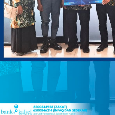
Keterbukaan informasi ini memastikan seluruh capai
dipantau dan dirasakan langsung oleh masyarakat.
Pesta rakyat ini menjadi milik bersama demi kemakm
Penulis : Ady Wiryawan
Editor : Ahmad
Views:
27
Bagikan ke
WhatsApp
0
Facebook
0
Messenger
0
Twitter/X