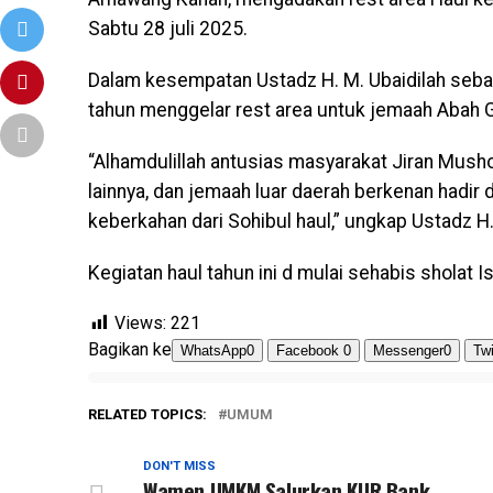
Sabtu 28 juli 2025.
Dalam kesempatan Ustadz H. M. Ubaidilah seba
tahun menggelar rest area untuk jemaah Abah 
“Alhamdulillah antusias masyarakat Jiran Mus
lainnya, dan jemaah luar daerah berkenan hadir
keberkahan dari Sohibul haul,” ungkap Ustadz H.
Kegiatan haul tahun ini d mulai sehabis sholat 
Views:
221
Bagikan ke
WhatsApp
0
Facebook
0
Messenger
0
Twi
RELATED TOPICS:
UMUM
DON'T MISS
Wamen UMKM Salurkan KUR Bank