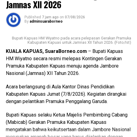
Jamnas XII 2026
dan LCP2B.
Published
7 jam ago
on
07/08/2026
Lebih lanjut ia menjelaskan luasan lahan pertanian pangan
By
adminsuaraborneo
berkelanjutan (LP2B) Kabupaten Kapuas adalah 38.323,62
Ha.
Bupati Kapuas HM Wiyatno pada acara pelepasan Gerakan Pramuka
Kabupaten Kapuas untuk Jamnas XII Tahun 2026. (Foto/Ist)
Kemudian luasan cadangan lahan pertanian berkelanjutan
KUALA KAPUAS, SuaraBorneo.com
– Bupati Kapuas
(LCP2B) Kabupaten Kapuas 22.553,37 Ha.
HM Wiyatno secara resmi melepas Kontingen Gerakan
Pramuka Kabupaten Kapuas menuju agenda Jambore
Meski begitu terjadi permasalahan atas kondisi lahan di
Nasional (Jamnas) XII Tahun 2026.
antaranya perbedaan data antar instansi perubahan
penggunaan lahan singkronisasi dengan RTRW dan RDTR.
Acara berlangsung di Aula Kantor Dinas Pendidikan
Kabupaten Kapuas Jumat (7/8/2026). Kegiatan dirangkai
“Oleh karena itu terkait hal tersebut kami menyepakati data
dengan pelantikan Pramuka Penggalang Garuda.
final LP2B data LCP2B menyempurnakan Raperda melalui
proses harmonisasi dan pembahasan DPRD,” ujarnya.
Bupati Kapuas selaku Ketua Majelis Pembimbing Cabang
(Ujg/SB)
(Mabicab) Gerakan Pramuka Kabupaten Kapuas
mengatakan bahwa keikutsertaan dalam Jambore Nasional
Views:
8
merupakan amanah besar yang harus dijalankan dengan