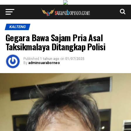
KALTENG
Gegara Bawa Sajam Pria Asal
Taksikmalaya Ditangkap Polisi
Published
1 tahun ago
on
01/07/2025
By
adminsuaraborneo