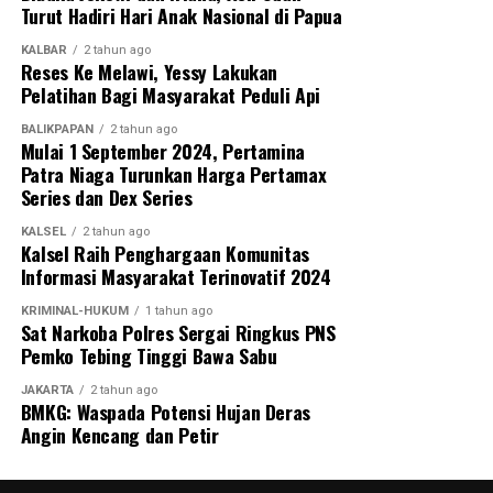
Turut Hadiri Hari Anak Nasional di Papua
KALBAR
2 tahun ago
Reses Ke Melawi, Yessy Lakukan
Pelatihan Bagi Masyarakat Peduli Api
BALIKPAPAN
2 tahun ago
Mulai 1 September 2024, Pertamina
Patra Niaga Turunkan Harga Pertamax
Series dan Dex Series
KALSEL
2 tahun ago
Kalsel Raih Penghargaan Komunitas
Informasi Masyarakat Terinovatif 2024
KRIMINAL-HUKUM
1 tahun ago
Sat Narkoba Polres Sergai Ringkus PNS
Pemko Tebing Tinggi Bawa Sabu
JAKARTA
2 tahun ago
BMKG: Waspada Potensi Hujan Deras
Angin Kencang dan Petir