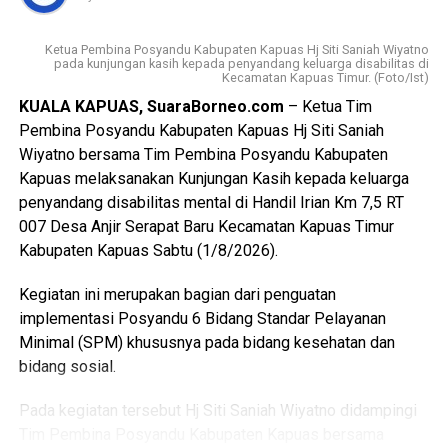
zaman, serta tetap berpegang teguh pada nilai-nilai
Pancasila sebagai dasar kehidupan berbangsa dan
Ketua Pembina Posyandu Kabupaten Kapuas Hj Siti Saniah Wiyatno
bernegara.
pada kunjungan kasih kepada penyandang keluarga disabilitas di
Kecamatan Kapuas Timur. (Foto/Ist)
$Paskibraka merupakan wadah pembentukan karakter
KUALA KAPUAS, SuaraBorneo.com
– Ketua Tim
generasi muda yang berlandaskan nilai-nilai Pancasila
Pembina Posyandu Kabupaten Kapuas Hj Siti Saniah
cinta tanah air disiplin tanggung jawab kepemimpinan, dan
Wiyatno bersama Tim Pembina Posyandu Kabupaten
semangat gotong royong,” ujarnya.
Kapuas melaksanakan Kunjungan Kasih kepada keluarga
penyandang disabilitas mental di Handil Irian Km 7,5 RT
Kepala Badan Kesbangpol Kabupaten Kapuas Yunabut
007 Desa Anjir Serapat Baru Kecamatan Kapuas Timur
menyampaikan kegiatan tersebut merupakan tindak lanjut
Kabupaten Kapuas Sabtu (1/8/2026).
Keputusan Kepala Badan Pembinaan Ideologi Pancasila
(BPIP) Nomor 50 Tahun 2024 tentang Tata Cara
Kegiatan ini merupakan bagian dari penguatan
Pengangkatan Pertama Kali Pelaksana Duta Pancasila
implementasi Posyandu 6 Bidang Standar Pelayanan
Paskibraka Indonesia Tingkat Provinsi dan
Minimal (SPM) khususnya pada bidang kesehatan dan
Kabupaten/Kota.
bidang sosial.
“Kegiatan ini juga mengacu pada Peraturan BPIP Nomor 3
Pada kegiatan tersebut Hj Siti Saniah Wiyatno didampingi
Tahun 2022 sebagaimana telah diubah dengan Peraturan
Tim Pembina Posyandu Kabupaten Kapuas bersama