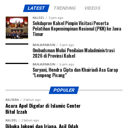
LATEST
TRENDING
VIDEOS
KALSEL
3 jam ago
Sekdaprov Kalsel Pimpin Visitasi Peserta
Pelatihan Kepemimpinan Nasional (PKN) ke Jawa
Timur
BANJARMASIN
3 jam ago
Ombudsman Mulai Penilaian Maladministrasi
2026 di Provinsi Kalsel
BANJARMASIN
6 jam ago
Suryani, Hendra Cipta dan Khairiadi Asa Garap
“Lempeng Pisang”
POPULER
KALTARA
2 tahun ago
Acara Apel Digelar di Islamic Center
Bitul Izzah
KALSEL
2 tahun ago
Dibuka Jokowi dan Iriana, Acil Odah