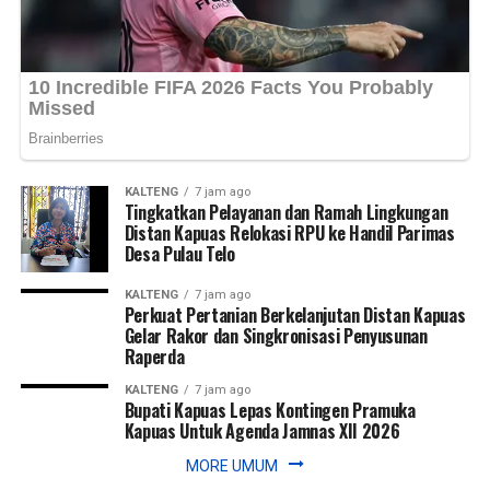
Views:
Views:
22
29
Bagikan ke
Bagikan ke
WhatsApp
WhatsApp
0
0
Facebook
Facebook
0
0
Messenger
Messenger
0
0
Twitter/X
Twitter/X
0
0
KALTENG
7 jam ago
Tingkatkan Pelayanan dan Ramah Lingkungan
Distan Kapuas Relokasi RPU ke Handil Parimas
Desa Pulau Telo
KALTENG
7 jam ago
Perkuat Pertanian Berkelanjutan Distan Kapuas
Gelar Rakor dan Singkronisasi Penyusunan
Raperda
KALTENG
7 jam ago
Bupati Kapuas Lepas Kontingen Pramuka
Kapuas Untuk Agenda Jamnas XII 2026
MORE UMUM