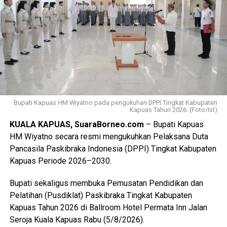
Ia menyebutkan ada sebanyak 47 anggota kontingen yang
terdiri dari peserta, pembina, dan pendamping
diberangkatkan menuju Bumi Perkemahan dan Graha
Wisata (Buperta) Cibubur Jakarta, untuk mengikuti agenda
Jamnas pada 13–23 Agustus 2026.
“Mereka akan bergabung dengan Pramuka Penggalang se-
Indonesia menurut informasi juga hadir Pramuka se-Asia
Tenggara. Ini merupakan hal positif bagi perkembangan
Bupati Kapuas HM Wiyatno pada pengukuhan DPPI Tingkat Kabupaten
Kapuas Tahun 2026. (Foto/Ist)
anak-anak terutama duta Pramuka Kabupaten Kapuas,”
KUALA KAPUAS, SuaraBorneo.com
– Bupati Kapuas
ujarnya. (Ujg/SB)
HM Wiyatno secara resmi mengukuhkan Pelaksana Duta
Pancasila Paskibraka Indonesia (DPPI) Tingkat Kabupaten
Views:
9
Kapuas Periode 2026–2030.
Bagikan ke
Bupati sekaligus membuka Pemusatan Pendidikan dan
WhatsApp
0
Facebook
0
Pelatihan (Pusdiklat) Paskibraka Tingkat Kabupaten
Kapuas Tahun 2026 di Ballroom Hotel Permata Inn Jalan
Messenger
0
Twitter/X
0
Seroja Kuala Kapuas Rabu (5/8/2026).