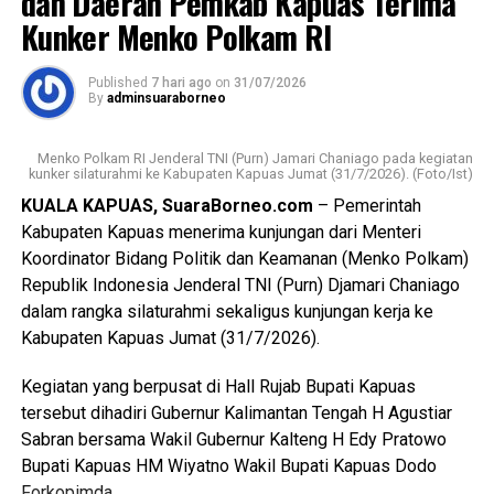
dan Daerah Pemkab Kapuas Terima
LP/B/32/VII/2026/SPKT/Polres Kapuas/Polda
WhatsApp
0
Facebook
0
Kunker Menko Polkam RI
Kalimantan Tengah tertanggal 20 Juli 2026.
Messenger
0
Twitter/X
0
Published
7 hari ago
on
31/07/2026
Berdasarkan hasil penyelidikan aksi nekat itu dipicu
By
adminsuaraborneo
pertengkaran antara tersangka dengan kekasihnya Rah
(26). Perselisihan keduanya telah berlangsung beberapa
Menko Polkam RI Jenderal TNI (Purn) Jamari Chaniago pada kegiatan
hari dan bahkan disertai ancaman akan membakar kamar
kunker silaturahmi ke Kabupaten Kapuas Jumat (31/7/2026). (Foto/Ist)
barak.
KUALA KAPUAS, SuaraBorneo.com
– Pemerintah
Kabupaten Kapuas menerima kunjungan dari Menteri
“Malam kejadian tersangka sempat datang ke lokasi dan
Koordinator Bidang Politik dan Keamanan (Menko Polkam)
berkumpul bersama para korban. Namun usai kembali dari
Republik Indonesia Jenderal TNI (Purn) Djamari Chaniago
menonton pertandingan final Piala Dunia ia kembali
dalam rangka silaturahmi sekaligus kunjungan kerja ke
mendatangi barak karena kembali terlibat cekcok dengan
Kabupaten Kapuas Jumat (31/7/2026).
korban,” katanya.
Kegiatan yang berpusat di Hall Rujab Bupati Kapuas
Nah saat pintu kamar dikunci dari dalam tersangka
tersebut dihadiri Gubernur Kalimantan Tengah H Agustiar
menggedor hingga mendobrak pintu kemudian masuk
Sabran bersama Wakil Gubernur Kalteng H Edy Pratowo
sambil merusak sejumlah barang dan melanjutkan
Bupati Kapuas HM Wiyatno Wakil Bupati Kapuas Dodo
pertengkaran.
Forkopimda.