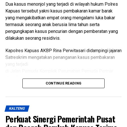
Dua kasus menonjol yang terjadi di wilayah hukum Polres
“Oleh karena itu sinergi lintas sektor menjadi kunci agar
Kapuas tersebut yakni kasus pembakaran kamar barak
berbagai persoalan kesehatan dan sosial dapat dideteksi
yang mengakibatkan empat orang mengalami luka bakar
sejak dini serta ditangani secara cepat dan tepat, ” katanya.
termasuk seorang anak berusia lima tahun serta
pengungkapan kasus pencurian dengan pemberatan yang
Lebih lanjut ia mengatakan melalui kegiatan tersebut Tim
dilakukan seorang residivis.
Pembina Posyandu Kabupaten Kapuas juga memperkuat
koordinasi.
Kapolres Kapuas AKBP Rina Perwitasari didampingi jajaran
Satreskrim mengatakan penanganan kasus pembakaran
“Dalam hal ini dengan pemerintah kecamatan pemerintah
yang terjadi
desa puskesmas dan perangkat daerah terkait penanganan
di Jalan Pemuda Komplek Perumahan Pemuda Permai
kasus sosial di masyarakat sehingga pelayanan kepada
Blok F Kelurahan Selat Dalam Kecamatan Selat.
kelompok rentan dapat dilakukan secara
CONTINUE READING
berkesinambungan,” ujarnya.
Dalam kasus itu D(26) ditetapkan sebagai tersangka
(Ujg/SB)
setelah diduga sengaja membakar kamar barak tempat
kekasihnya sekitar pukul 23.30 WIB Minggu (19/7/2026).
Views:
23
KALTENG
Bagikan ke
Perkuat Sinergi Pemerintah Pusat
Kapolres mengatakan kasus tersebut ditangani
berdasarkan Laporan Polisi Nomor