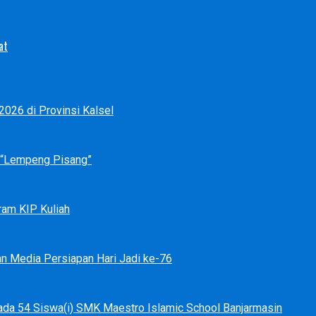
at
026 di Provinsi Kalsel
p “Lempeng Pisang”
ram KIP Kuliah
an Media Persiapan Hari Jadi ke-76
ada 54 Siswa(i) SMK Maestro Islamic School Banjarmasin