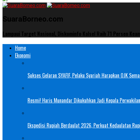
SuaraBorneo.com
Lampaui Target Nasional, Diskominfo Kalsel Raih 71 Persen Kea
Home
Ekonomi
Sukses Gelaran SYAFIF, Pelaku Syariah Harapkan OJK Semak
Resmi! Haris Munandar Dikukuhkan Jadi Kepala Perwakilan
Ekspedisi Rupiah Berdaulat 2026, Perkuat Kedaulatan Rupi