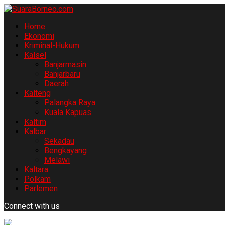
Home
Ekonomi
Kriminal-Hukum
Kalsel
Banjarmasin
Banjarbaru
Daerah
Kalteng
Palangka Raya
Kuala Kapuas
Kaltim
Kalbar
Sekadau
Bengkayang
Melawi
Kaltara
Polkam
Parlemen
Connect with us