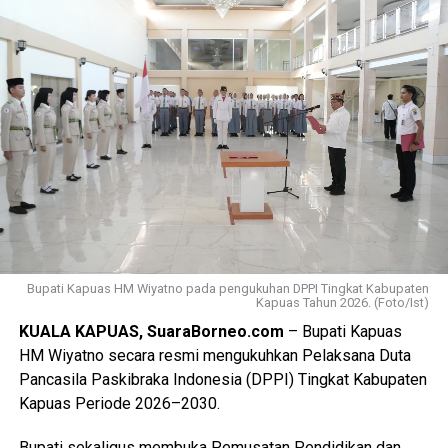
karena merupakan yang pertama kali dilaksanakan di
Kabupaten Kapuas setelah para peserta melampaui
serangkaian ujian ketat.
Ia menyebutkan ada sebanyak 47 anggota kontingen yang
terdiri dari peserta, pembina, dan pendamping
diberangkatkan menuju Bumi Perkemahan dan Graha
Wisata (Buperta) Cibubur Jakarta, untuk mengikuti agenda
Jamnas pada 13–23 Agustus 2026.
“Mereka akan bergabung dengan Pramuka Penggalang se-
Indonesia menurut informasi juga hadir Pramuka se-Asia
Tenggara. Ini merupakan hal positif bagi perkembangan
Bupati Kapuas HM Wiyatno pada pengukuhan DPPI Tingkat Kabupaten
Kapuas Tahun 2026. (Foto/Ist)
anak-anak terutama duta Pramuka Kabupaten Kapuas,”
KUALA KAPUAS, SuaraBorneo.com
– Bupati Kapuas
ujarnya. (Ujg/SB)
HM Wiyatno secara resmi mengukuhkan Pelaksana Duta
Pancasila Paskibraka Indonesia (DPPI) Tingkat Kabupaten
Views:
14
Kapuas Periode 2026–2030.
Bagikan ke
Bupati sekaligus membuka Pemusatan Pendidikan dan