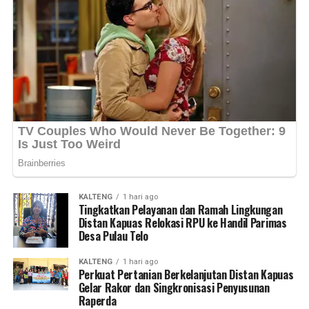
Kapolres Rina Perwitasari mengimbau warga agar
pemangku kepentingan dalam menjaga keamanan
meningkatkan kewaspadaan mengamankan rumah dan
ketertiban dan mempercepat pembangunan yang
kendaraan serta segera melapor apabila mengetahui
berkelanjutan di Kabupaten Kapuas maupun Kalimantan
adanya tindak kejahatan di lingkungan sekitar. (Ujg/SB)
Tengah,” ujarnya. (Ujg/SB)
Views:
Views:
25
35
Bagikan ke
Bagikan ke
WhatsApp
WhatsApp
0
0
Facebook
Facebook
0
0
Messenger
Messenger
0
0
Twitter/X
Twitter/X
0
0
KALTENG
1 hari ago
Tingkatkan Pelayanan dan Ramah Lingkungan
Distan Kapuas Relokasi RPU ke Handil Parimas
Desa Pulau Telo
KALTENG
1 hari ago
Perkuat Pertanian Berkelanjutan Distan Kapuas
Gelar Rakor dan Singkronisasi Penyusunan
Raperda