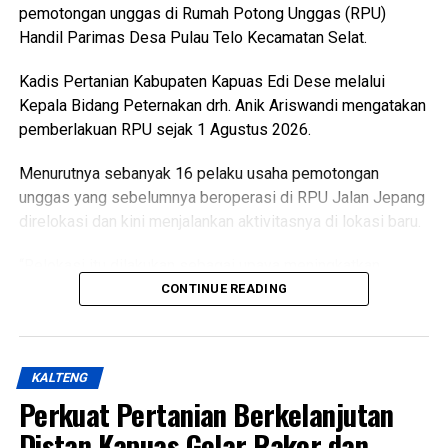
pemotongan unggas di Rumah Potong Unggas (RPU)
Handil Parimas Desa Pulau Telo Kecamatan Selat.
Kadis Pertanian Kabupaten Kapuas Edi Dese melalui
Kepala Bidang Peternakan drh. Anik Ariswandi mengatakan
pemberlakuan RPU sejak 1 Agustus 2026.
Menurutnya sebanyak 16 pelaku usaha pemotongan
unggas yang sebelumnya beroperasi di RPU Jalan Jepang
direlokasi dan kini menjalankan aktivitasnya di lokasi baru.
“Relokasi itu dilakukan sebagai upaya meningkatkan
kualitas pelayanan sekaligus menghadirkan fasilitas
CONTINUE READING
pemotongan unggas yang lebih higienis aman dan ramah
lingkungan,” katanya Kamis (6/8/2026).
KALTENG
Ia menjelaskan terkait kondisi RPU lama sudah tidak lagi
Perkuat Pertanian Berkelanjutan
layak digunakan karena kondisi bangunan dan fasilitas
pendukung dinilai tidak memadai selain sistem
Distan Kapuas Gelar Rakor dan