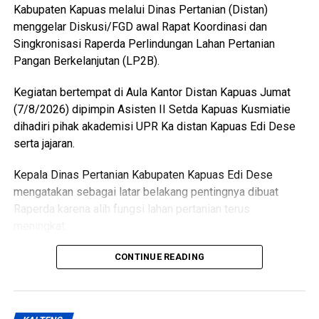
Kabupaten Kapuas melalui Dinas Pertanian (Distan)
memenuhi standar kesehatan masyarakat serta
menggelar Diskusi/FGD awal Rapat Koordinasi dan
menghasilkan produk unggas yang lebih bersih serta aman
Singkronisasi Raperda Perlindungan Lahan Pertanian
dikonsumsi,” ujarnya. (Ujg/SB)
Pangan Berkelanjutan (LP2B).
Views:
15
Kegiatan bertempat di Aula Kantor Distan Kapuas Jumat
Bagikan ke
(7/8/2026) dipimpin Asisten II Setda Kapuas Kusmiatie
dihadiri pihak akademisi UPR Ka distan Kapuas Edi Dese
WhatsApp
0
Facebook
0
serta jajaran.
Kepala Dinas Pertanian Kabupaten Kapuas Edi Dese
Messenger
0
Twitter/X
0
mengatakan sebagai latar belakang pentingnya dibuat
Raperda karena alih fungsi lahan pertanian terus
meningkat.
“Penyusunan Raperda sebagai dasar perlindungan lahan
CONTINUE READING
pertanian,” katanya.
Ia menjelaskan terkait dasar hukum penyusunan Raperda