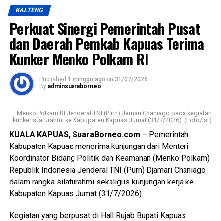
kekasihnya sekitar pukul 23.30 WIB Minggu (19/7/2026).
Views:
27
KALTENG
Bagikan ke
Perkuat Sinergi Pemerintah Pusat
Kapolres mengatakan kasus tersebut ditangani
berdasarkan Laporan Polisi Nomor
dan Daerah Pemkab Kapuas Terima
LP/B/32/VII/2026/SPKT/Polres Kapuas/Polda
WhatsApp
0
Facebook
0
Kunker Menko Polkam RI
Kalimantan Tengah tertanggal 20 Juli 2026.
Messenger
0
Twitter/X
0
Published
1 minggu ago
on
31/07/2026
Berdasarkan hasil penyelidikan aksi nekat itu dipicu
By
adminsuaraborneo
pertengkaran antara tersangka dengan kekasihnya Rah
(26). Perselisihan keduanya telah berlangsung beberapa
Menko Polkam RI Jenderal TNI (Purn) Jamari Chaniago pada kegiatan
hari dan bahkan disertai ancaman akan membakar kamar
kunker silaturahmi ke Kabupaten Kapuas Jumat (31/7/2026). (Foto/Ist)
barak.
KUALA KAPUAS, SuaraBorneo.com
– Pemerintah
Kabupaten Kapuas menerima kunjungan dari Menteri
“Malam kejadian tersangka sempat datang ke lokasi dan
Koordinator Bidang Politik dan Keamanan (Menko Polkam)
berkumpul bersama para korban. Namun usai kembali dari
Republik Indonesia Jenderal TNI (Purn) Djamari Chaniago
menonton pertandingan final Piala Dunia ia kembali
dalam rangka silaturahmi sekaligus kunjungan kerja ke
mendatangi barak karena kembali terlibat cekcok dengan
Kabupaten Kapuas Jumat (31/7/2026).
korban,” katanya.
Kegiatan yang berpusat di Hall Rujab Bupati Kapuas
Nah saat pintu kamar dikunci dari dalam tersangka