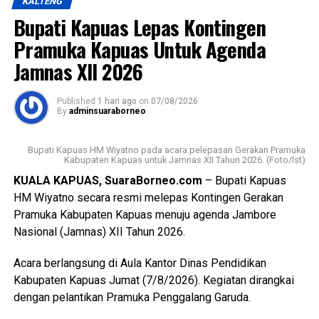
KALTENG
hukum UU Nomor 41 Tahun 2009 tentang Perlindungan
Bupati Kapuas Lepas Kontingen
LP2B PP Nomor 1 Tahun 2011 kemudian Peraturan
pelaksana lainnya yakni Keputusan Bupati Kapuas Nomor
Pramuka Kapuas Untuk Agenda
537/DISTAN Tahun 2022 tentang Penetapan KP2B LP2B
Jamnas XII 2026
dan LCP2B.
Published
1 hari ago
on
07/08/2026
Lebih lanjut ia menjelaskan luasan lahan pertanian pangan
By
adminsuaraborneo
berkelanjutan (LP2B) Kabupaten Kapuas adalah 38.323,62
Ha.
Bupati Kapuas HM Wiyatno pada acara pelepasan Gerakan Pramuka
Kabupaten Kapuas untuk Jamnas XII Tahun 2026. (Foto/Ist)
Kemudian luasan cadangan lahan pertanian berkelanjutan
KUALA KAPUAS, SuaraBorneo.com
– Bupati Kapuas
(LCP2B) Kabupaten Kapuas 22.553,37 Ha.
HM Wiyatno secara resmi melepas Kontingen Gerakan
Pramuka Kabupaten Kapuas menuju agenda Jambore
Meski begitu terjadi permasalahan atas kondisi lahan di
Nasional (Jamnas) XII Tahun 2026.
antaranya perbedaan data antar instansi perubahan
penggunaan lahan singkronisasi dengan RTRW dan RDTR.
Acara berlangsung di Aula Kantor Dinas Pendidikan
Kabupaten Kapuas Jumat (7/8/2026). Kegiatan dirangkai
“Oleh karena itu terkait hal tersebut kami menyepakati data
dengan pelantikan Pramuka Penggalang Garuda.
final LP2B data LCP2B menyempurnakan Raperda melalui
proses harmonisasi dan pembahasan DPRD,” ujarnya.