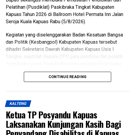
WhatsApp
0
Facebook
0
Pelatihan (Pusdiklat) Paskibraka Tingkat Kabupaten
Kapuas Tahun 2026 di Ballroom Hotel Permata Inn Jalan
Messenger
0
Twitter/X
0
Seroja Kuala Kapuas Rabu (5/8/2026).
Kegiatan yang diselenggarakan Badan Kesatuan Bangsa
dan Politik (Kesbangpol) Kabupaten Kapuas tersebut
dihadiri Sekretaris Daerah Kabupaten Kapuas Usis I
Sangkai sejumlah Kepala OPD para pembina dan pelatih
Paskibraka purna Paskibraka serta anggota Paskibraka
Kabupaten Kapuas Tahun 2026.
CONTINUE READING
Bupati HM Wiyatno menegaskan bahwa Pemerintah
Kabupaten Kapuas berkomitmen mewujudkan
pembangunan yang berorientasi pada peningkatan kualitas
KALTENG
sumber daya manusia sebagai bagian dari visi daerah,
Ketua TP Posyandu Kapuas
yakni mewujudkan masyarakat Kabupaten Kapuas yang
berdaya saing, sejahtera indah aman dan religius.
Laksanakan Kunjungan Kasih Bagi
Penyandang Disabilitas di Kapuas
Ia mengatakan keberhasilan pembangunan tidak hanya