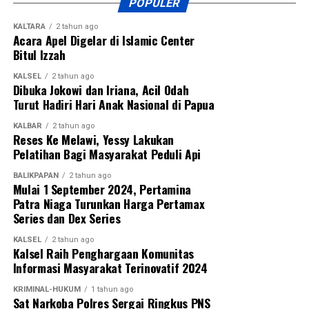
POPULER
KALTARA
2 tahun ago
Acara Apel Digelar di Islamic Center
Bitul Izzah
KALSEL
2 tahun ago
Dibuka Jokowi dan Iriana, Acil Odah
Turut Hadiri Hari Anak Nasional di Papua
KALBAR
2 tahun ago
Reses Ke Melawi, Yessy Lakukan
Pelatihan Bagi Masyarakat Peduli Api
BALIKPAPAN
2 tahun ago
Mulai 1 September 2024, Pertamina
Patra Niaga Turunkan Harga Pertamax
Series dan Dex Series
KALSEL
2 tahun ago
Kalsel Raih Penghargaan Komunitas
Informasi Masyarakat Terinovatif 2024
KRIMINAL-HUKUM
1 tahun ago
Sat Narkoba Polres Sergai Ringkus PNS