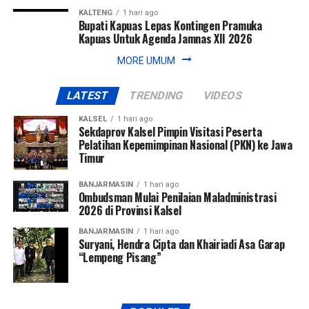
KALTENG
1 hari ago
Bupati Kapuas Lepas Kontingen Pramuka
Kapuas Untuk Agenda Jamnas XII 2026
MORE UMUM
LATEST
TRENDING
VIDEOS
KALSEL
1 hari ago
Sekdaprov Kalsel Pimpin Visitasi Peserta
Pelatihan Kepemimpinan Nasional (PKN) ke Jawa
Timur
BANJARMASIN
1 hari ago
Ombudsman Mulai Penilaian Maladministrasi
2026 di Provinsi Kalsel
BANJARMASIN
1 hari ago
Suryani, Hendra Cipta dan Khairiadi Asa Garap
“Lempeng Pisang”