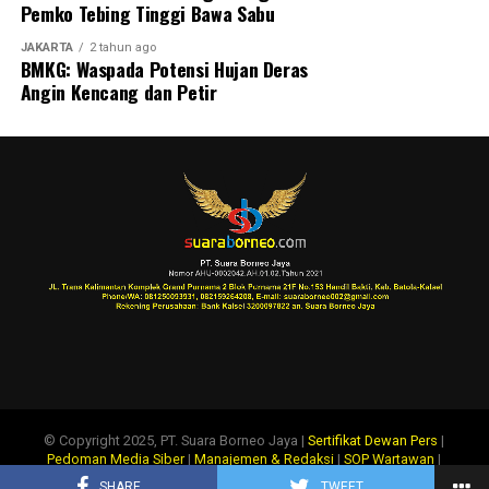
Pemko Tebing Tinggi Bawa Sabu
JAKARTA
2 tahun ago
BMKG: Waspada Potensi Hujan Deras
Angin Kencang dan Petir
© Copyright 2025, PT. Suara Borneo Jaya |
Sertifikat Dewan Pers
|
Pedoman Media Siber
|
Manajemen & Redaksi
|
SOP Wartawan
|
Disclaimer
|
Tentang Kami
|
Info Iklan
SHARE
TWEET