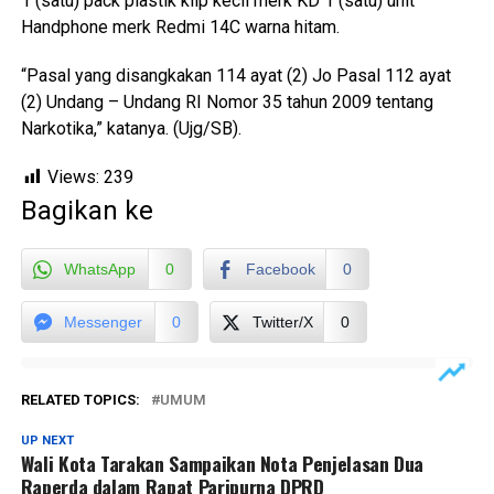
1 (satu) pack plastik klip kecil merk KD 1 (satu) unit
Handphone merk Redmi 14C warna hitam.
“Pasal yang disangkakan 114 ayat (2) Jo Pasal 112 ayat
(2) Undang – Undang RI Nomor 35 tahun 2009 tentang
Narkotika,” katanya. (Ujg/SB).
Views:
239
Bagikan ke
WhatsApp
0
Facebook
0
Messenger
0
Twitter/X
0
RELATED TOPICS:
UMUM
UP NEXT
Wali Kota Tarakan Sampaikan Nota Penjelasan Dua
Raperda dalam Rapat Paripurna DPRD