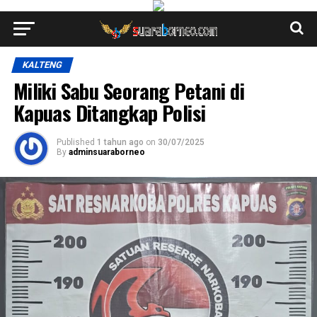
KALTENG
Miliki Sabu Seorang Petani di
Kapuas Ditangkap Polisi
Published
1 tahun ago
on
30/07/2025
By
adminsuaraborneo