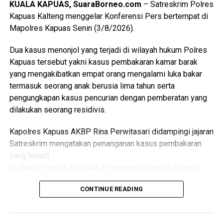
Bidang SPM memerlukan kolaborasi seluruh pihak mulai
KUALA KAPUAS, SuaraBorneo.com
– Satreskrim Polres
dari pemerintah daerah pemerintah kecamatan pemerintah
Kapuas Kalteng menggelar Konferensi Pers bertempat di
desa tenaga kesehatan kader Posyandu hingga
Mapolres Kapuas Senin (3/8/2026).
masyarakat.
Dua kasus menonjol yang terjadi di wilayah hukum Polres
“Oleh karena itu sinergi lintas sektor menjadi kunci agar
Kapuas tersebut yakni kasus pembakaran kamar barak
berbagai persoalan kesehatan dan sosial dapat dideteksi
yang mengakibatkan empat orang mengalami luka bakar
sejak dini serta ditangani secara cepat dan tepat, ” katanya.
termasuk seorang anak berusia lima tahun serta
pengungkapan kasus pencurian dengan pemberatan yang
Lebih lanjut ia mengatakan melalui kegiatan tersebut Tim
dilakukan seorang residivis.
Pembina Posyandu Kabupaten Kapuas juga memperkuat
koordinasi.
Kapolres Kapuas AKBP Rina Perwitasari didampingi jajaran
Satreskrim mengatakan penanganan kasus pembakaran
“Dalam hal ini dengan pemerintah kecamatan pemerintah
yang terjadi
desa puskesmas dan perangkat daerah terkait penanganan
di Jalan Pemuda Komplek Perumahan Pemuda Permai
kasus sosial di masyarakat sehingga pelayanan kepada
Blok F Kelurahan Selat Dalam Kecamatan Selat.
kelompok rentan dapat dilakukan secara
CONTINUE READING
berkesinambungan,” ujarnya.
Dalam kasus itu D(26) ditetapkan sebagai tersangka
(Ujg/SB)
setelah diduga sengaja membakar kamar barak tempat