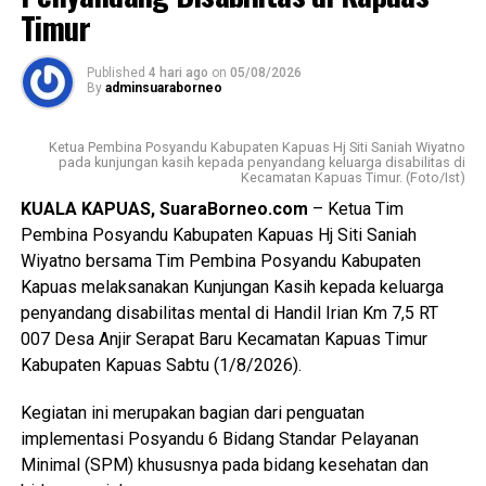
Timur
diukur dari kemajuan fisik dan ekonomi tetapi juga dari
lahirnya generasi muda yang memiliki integritas jiwa
nasionalisme mampu beradaptasi dengan perkembangan
Published
4 hari ago
on
05/08/2026
By
adminsuaraborneo
zaman, serta tetap berpegang teguh pada nilai-nilai
Pancasila sebagai dasar kehidupan berbangsa dan
Ketua Pembina Posyandu Kabupaten Kapuas Hj Siti Saniah Wiyatno
bernegara.
pada kunjungan kasih kepada penyandang keluarga disabilitas di
Kecamatan Kapuas Timur. (Foto/Ist)
$Paskibraka merupakan wadah pembentukan karakter
KUALA KAPUAS, SuaraBorneo.com
– Ketua Tim
generasi muda yang berlandaskan nilai-nilai Pancasila
Pembina Posyandu Kabupaten Kapuas Hj Siti Saniah
cinta tanah air disiplin tanggung jawab kepemimpinan, dan
Wiyatno bersama Tim Pembina Posyandu Kabupaten
semangat gotong royong,” ujarnya.
Kapuas melaksanakan Kunjungan Kasih kepada keluarga
penyandang disabilitas mental di Handil Irian Km 7,5 RT
Kepala Badan Kesbangpol Kabupaten Kapuas Yunabut
007 Desa Anjir Serapat Baru Kecamatan Kapuas Timur
menyampaikan kegiatan tersebut merupakan tindak lanjut
Kabupaten Kapuas Sabtu (1/8/2026).
Keputusan Kepala Badan Pembinaan Ideologi Pancasila
(BPIP) Nomor 50 Tahun 2024 tentang Tata Cara
Kegiatan ini merupakan bagian dari penguatan
Pengangkatan Pertama Kali Pelaksana Duta Pancasila
implementasi Posyandu 6 Bidang Standar Pelayanan
Paskibraka Indonesia Tingkat Provinsi dan
Minimal (SPM) khususnya pada bidang kesehatan dan
Kabupaten/Kota.