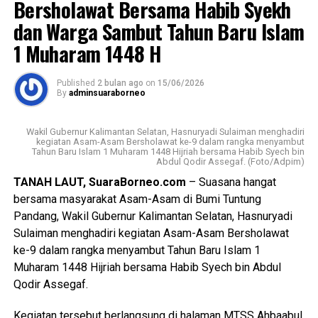
Bersholawat Bersama Habib Syekh
bersatu dalam asosiasi yang tepat dan sudah terwadahi
Sebagai tindak lanjut dari kegiatan ini, Hadi Rahman
secara solid hingga pada tingkat nasional, yaitu APINDO.
dan Warga Sambut Tahun Baru Islam
meminta agar PT PLN lebih proaktif, cepat, dan transparan
Dia menegaskan, APINDO berbeda dengan organisasi
dalam menyampaikan informasi terkait jadwal pemadaman
1 Muharam 1448 H
pengusaha lainnya. Di sini bukan tempat untuk bagi-bagi
dan perkembangan perbaikan kepada masyarakat luas.
proyek, melainkan untuk bersatu menguatkan barisan, guna
“Kami juga berharap agar jadwal penyelesaian perbaikan
Published
2 bulan ago
on
15/06/2026
membela kepentingan pengusaha itu sendiri.
By
adminsuaraborneo
gangguan pada Unit Pembangkit 3 dan pemeliharaan pada
Unit Pembangkit 2 bisa ditepati, bahkan diupayakan lebih
Fokus APINDO pada soal advokasi dan membangun
cepat”, tegas Hadi. Hal ini merupakan harapan kita bersama
Wakil Gubernur Kalimantan Selatan, Hasnuryadi Sulaiman menghadiri
hubungan industrial Pancasila yang harmonis. Peran
kegiatan Asam-Asam Bersholawat ke-9 dalam rangka menyambut
dan tuntutan masyarakat agar pelayanan kelistrikan di
Tahun Baru Islam 1 Muharam 1448 Hijriah bersama Habib Syech bin
APINDO sangat strategis, yaitu menciptakan lapangan
Abdul Qodir Assegaf. (Foto/Adpim)
Kalsel benar-benar kembali stabil dan tidak ada lagi mati
pekerjaan dan mendorong pertumbuhan ekonomi. Bila
listrik. [ad/sb]
TANAH LAUT, SuaraBorneo.com
– Suasana hangat
lapangan pekerjaan terbuka lebar, yang berarti pengusaha
bersama masyarakat Asam-Asam di Bumi Tuntung
leluasa menjalankan usahanya, maka pertumbuhan ekonomi
Views:
22
Pandang, Wakil Gubernur Kalimantan Selatan, Hasnuryadi
dengan sendirinya akan bergeliat. Peran strategis ini yang
Bagikan ke
Sulaiman menghadiri kegiatan Asam-Asam Bersholawat
menyebabkan APINDO duduk sejajar dengan pemerintah,
ke-9 dalam rangka menyambut Tahun Baru Islam 1
bersama-sama membangun negeri, agar mampu bersaing
Muharam 1448 Hijriah bersama Habib Syech bin Abdul
WhatsApp
0
Facebook
0
hingga di kancah global.
Qodir Assegaf.
Winardi menitipkan pengurus DPK APINDO Tapin kepada
Messenger
0
Twitter/X
0
Kegiatan tersebut berlangsung di halaman MTSS Ahbaabul