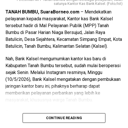
Bagikan ke
satunya Kantor Kas Bank Kalsel. (Foto/Ist)
‎”Setiap tugas yang diberikan oleh Bapak Gubernur Kalsel
H. Muhidin, ulun selalu menyampaikan salam hormat dari
TANAH BUMBU, SuaraBorneo.com
– Mendekatkan
beliau kepada masyarakat. Tentunya mengajak kita bekerja
pelayanan kepada masyarakat, Kantor kas Bank Kalsel
WhatsApp
0
Facebook
0
bersama dan mengabdi kepada Banua,” tutur Wagub
tersebut hadir di Mal Pelayanan Publik (MPP) Tanah
Hasnuryadi.
Bumbu di Pasar Harian Niaga Bersujud, Jalan Raya
Messenger
0
Twitter/X
0
Batulicin, Desa Sejahtera, Kecamatan Simpang Empat, Kota
‎Wagub Hasnuryadi menegaskan pentingnya menjaga
Batulicin, Tanah Bumbu, Kalimantan Selatan (Kalsel).
persatuan dan kebersamaan dalam kehidupan
bermasyarakat. Menurutnya, sebagai bangsa Indonesia,
Nah, Bank Kalsel mengumumkan kantor kas baru di
masyarakat harus terus menjunjung tinggi nilai-nilai luhur
Kabupaten Tanah Bumbu tersebut, sudah mulai beroperasi
yang telah diwariskan oleh generasi terdahulu.
sejak Senin. Melalui Instagram resminya, Minggu
(10/5/2026), Bank Kalsel mengatakan dengan pembukaan
‎Atas nama Pemerintah Provinsi Kalimantan Selatan, Wagub
jaringan kantor baru ini, pihaknya berharap dapat
Hasnuryadi menyebut bahwa pihaknya menyambut baik
memberikan pelayanan perbankan yang lebih ke
berbagai kegiatan keagamaan yang mampu mempererat
masyarakat, khususnya warga Tanah Bumbu.
ukhuwah serta menumbuhkan kecintaan kepada Nabi
Muhammad SAW melalui lantunan selawat.
Sebelumnya, Bank Kalsel juga telah membuka kantor
CONTINUE READING
lainnya di Kalsel pada 2026 ini. Pada Senin lalu, Bank
‎”Kami atas nama Pemerintah Provinsi Kalimantan Selatan
Kalsel juga membuka sekaligus merelokas Kantor Cabang