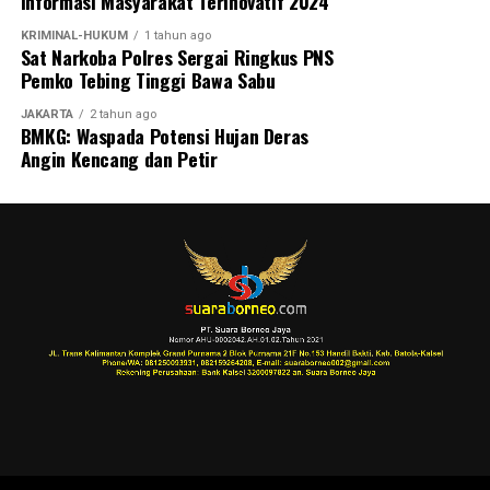
Informasi Masyarakat Terinovatif 2024
KRIMINAL-HUKUM
1 tahun ago
Sat Narkoba Polres Sergai Ringkus PNS
Pemko Tebing Tinggi Bawa Sabu
JAKARTA
2 tahun ago
BMKG: Waspada Potensi Hujan Deras
Angin Kencang dan Petir