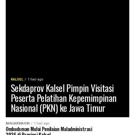
alasan kesehatan penerima serta aturan yang tidak
ditargetkan selesai pada tahun 2028. Menurutnya,
ini dinilai sangat meringankan dan membantu kelancaran
memperbolehkan hadiah dialihkan maupun diuangkan.
kehadiran jembatan tersebut akan memberikan dampak
pelaksanaan ibadah kurban di masjid tersebut nantinya.
besar terhadap konektivitas dan pertumbuhan ekonomi
“Terima kasih banyak kepada Pemerintah Kabupaten
Dalam kesempatan itu, dua unit sepeda listrik diserahkan
daerah.
Balangan dan Bank Kalsel. Bantuan ini sangat berguna dan
kepada para pemenang undian atas nama Muhammad
meringankan kami. Semoga kebaikan ini terus berlanjut dan
Halilurrahman dan Anton Nortasiah Rahmi.
“Jembatan ini akan memangkas waktu tempuh,
masyarakat di seluruh wilayah Balangan bisa merasakan
memperlancar distribusi logistik, membuka akses
dampak positifnya,” ucap Rahmi. [adv]
Dirinya berharap program apresiasi tersebut mampu
pendidikan dan kesehatan yang lebih luas bagi masyarakat,
meningkatkan kepercayaan masyarakat, khususnya ASN
serta memperkuat denyut ekonomi Kabupaten Kotabaru,”
Views:
94
Pemkab HST, terhadap layanan Bank Kalsel.
jelasnya.
Bagikan ke
KALSEL
1 hari ago
“Mudah-mudahan ini dapat meningkatkan pertumbuhan
Untuk itu, Wagub Hasnuryadi mengajak seluruh pemangku
Sekdaprov Kalsel Pimpin Visitasi
kredit multiguna di HST dan mempererat hubungan yang
WhatsApp
0
Facebook
0
kepentingan untuk menjaga sinergi antara pemerintah
Peserta Pelatihan Kepemimpinan
sudah terjalin baik selama ini,” katanya.
pusat, pemerintah provinsi, dan pemerintah kabupaten agar
Messenger
0
Twitter/X
0
Nasional (PKN) ke Jawa Timur
berbagai program strategis dapat berjalan optimal.
Sementara itu, Wakil Bupati HST H. Gusti Rosyadi Elmi,
turut mengapresiasi kontribusi Bank Kalsel sebagai mitra
“Mari kita bekerja bersama, merangkul semua, mengabdi
strategis pemerintah daerah dalam mendukung
BANJARMASIN
1 hari ago
kepada Banua Kalimantan Selatan dan Negara Kesatuan
Ombudsman Mulai Penilaian Maladministrasi
pembangunan ekonomi daerah.
Republik Indonesia, demi mewujudkan kesejahteraan dan
2026 di Provinsi Kalsel