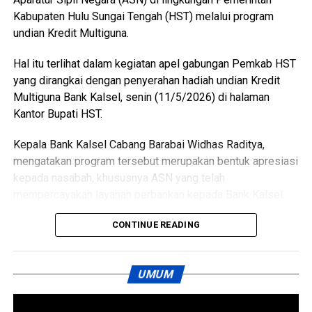
Putih, serta pemerataan pendidikan.
terputus. Bahkan, pada tahun 2026 ini, jumlah hewan kurban
Kabupaten Hulu Sungai Tengah (HST) melalui program
“Bupati, Wakil Bupati, dan seluruh jajaran Pemerintah
yang disalurkan mengalami peningkatan signifikan
undian Kredit Multiguna.
Kabupaten Kotabaru diharapkan mampu mendukung arah
dibandingkan periode sebelumnya. “Tahun ini kami salurkan
Hal itu terlihat dalam kegiatan apel gabungan Pemkab HST
pembangunan tersebut dengan segala potensi yang
total 24 ekor sapi. Jumlahnya bertambah dari tahun lalu.
yang dirangkai dengan penyerahan hadiah undian Kredit
dimiliki Kabupaten Kotabaru,” katanya.
Harapan kami, dengan jumlah yang lebih banyak ini,
Multiguna Bank Kalsel, senin (11/5/2026) di halaman
keberkahan dan manfaat ibadah kurban bisa dirasakan oleh
Selain itu Wagub Hasnuryadi juga mengapresiasi berbagai
Kantor Bupati HST.
lebih banyak warga di Balangan. Ini komitmen kami
prestasi yang berhasil diraih Kabupaten Kotabaru
sebagai bank milik daerah untuk terus hadir dan
Kepala Bank Kalsel Cabang Barabai Widhas Raditya,
sepanjang tahun 2026. Salah satunya adalah penghargaan
bermanfaat bagi masyarakat,” tegas M Isnaeni.
mengatakan program tersebut merupakan bentuk apresiasi
Juara I Kategori Creative Financing pada Ajang Apresiasi
kepada nasabah, khususnya ASN yang telah
Pemerintah Daerah Berprestasi 2026, serta sejumlah
Ia juga merinci pembagian bantuan tersebut agar tepat
mempercayakan layanan perbankan kepada Bank Kalsel.
penghargaan dalam Top BUMD Awards 2026.
sasaran, yaitu disalurkan kepada unsur Forum Komunikasi
Pimpinan Daerah (Forkopimda), Masjid Al Akbar Balangan,
“Untuk HST sebenarnya mendapatkan tiga hadiah utama
CONTINUE READING
“Prestasi-prestasi ini membuktikan bahwa inovasi
serta sejumlah perwakilan desa yang ada di wilayah
dari undian kredit multiguna yang dilaksanakan di Kota
pembiayaan dan tata kelola BUMD di Kotabaru telah
Kabupaten Balangan.
Banjarmasin,” ujarnya.
berada pada jalur yang tepat,” ungkapnya.
UMUM
Mewakili para penerima manfaat, Perwakilan Dewan
Namun, satu hadiah berupa paket umrah atas nama
Selain itu, Wagub menyampaikan pembangunan Jembatan
Kemakmuran Masjid (DKM) Al Akbar Balangan, Rahmi
Mardiana dikembalikan ke Kementerian Sosial lantaran
Pulau Laut yang saat ini sedang berlangsung dan
menyampaikan rasa terima kasih yang mendalam. Bantuan