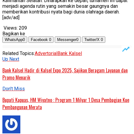
Kalimantan Selatan. Diharapkan ke depan, turnamen ini dapat
menjadi agenda rutin yang semakin besar gaungnya dan
memberikan kontribusi nyata bagi dunia olahraga daerah.
[adv/ad]
Views:
209
Bagikan ke
WhatsApp
0
Facebook
0
Messenger
0
Twitter/X
0
Related Topics:
Advertorial
Bank Kalsel
Up Next
Bank Kalsel Hadir di Kalsel Expo 2025, Sajikan Beragam Layanan dan
Promo Menarik
Don't Miss
Bupati Kapuas, HM Wiyatno : Program 1 Milyar 1 Desa Pembagian Kue
Pembangunan Merata