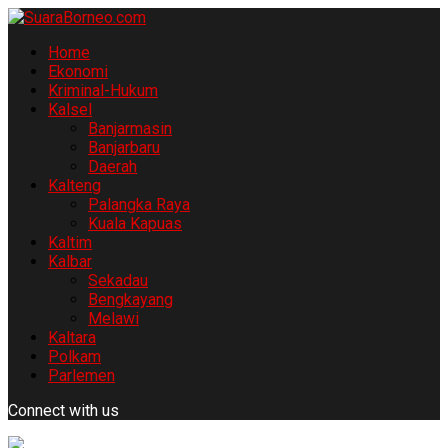
Home
Ekonomi
Kriminal-Hukum
Kalsel
Banjarmasin
Banjarbaru
Daerah
Kalteng
Palangka Raya
Kuala Kapuas
Kaltim
Kalbar
Sekadau
Bengkayang
Melawi
Kaltara
Polkam
Parlemen
Connect with us