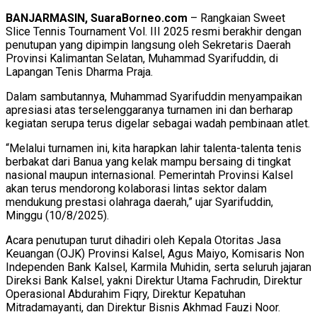
BANJARMASIN, SuaraBorneo.com
– Rangkaian Sweet
Slice Tennis Tournament Vol. III 2025 resmi berakhir dengan
penutupan yang dipimpin langsung oleh Sekretaris Daerah
Provinsi Kalimantan Selatan, Muhammad Syarifuddin, di
Lapangan Tenis Dharma Praja.
Dalam sambutannya, Muhammad Syarifuddin menyampaikan
apresiasi atas terselenggaranya turnamen ini dan berharap
kegiatan serupa terus digelar sebagai wadah pembinaan atlet.
“Melalui turnamen ini, kita harapkan lahir talenta-talenta tenis
berbakat dari Banua yang kelak mampu bersaing di tingkat
nasional maupun internasional. Pemerintah Provinsi Kalsel
akan terus mendorong kolaborasi lintas sektor dalam
mendukung prestasi olahraga daerah,” ujar Syarifuddin,
Minggu (10/8/2025).
Acara penutupan turut dihadiri oleh Kepala Otoritas Jasa
Keuangan (OJK) Provinsi Kalsel, Agus Maiyo, Komisaris Non
Independen Bank Kalsel, Karmila Muhidin, serta seluruh jajaran
Direksi Bank Kalsel, yakni Direktur Utama Fachrudin, Direktur
Operasional Abdurahim Fiqry, Direktur Kepatuhan
Mitradamayanti, dan Direktur Bisnis Akhmad Fauzi Noor.