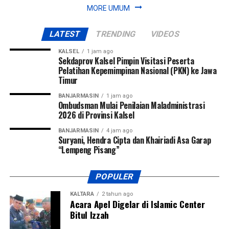
MORE UMUM
LATEST
TRENDING
VIDEOS
KALSEL
1 jam ago
Sekdaprov Kalsel Pimpin Visitasi Peserta
Pelatihan Kepemimpinan Nasional (PKN) ke Jawa
Timur
BANJARMASIN
1 jam ago
Ombudsman Mulai Penilaian Maladministrasi
2026 di Provinsi Kalsel
BANJARMASIN
4 jam ago
Suryani, Hendra Cipta dan Khairiadi Asa Garap
“Lempeng Pisang”
POPULER
KALTARA
2 tahun ago
Acara Apel Digelar di Islamic Center
Bitul Izzah