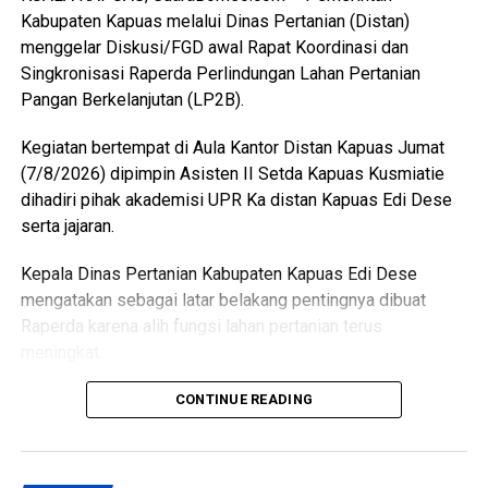
Ia juga mengapresiasi dukungan seluruh pelaku usaha yang
Kabupaten Kapuas melalui Dinas Pertanian (Distan)
bersedia direlokasi tanpa adanya penolakan. Seluruh 16
menggelar Diskusi/FGD awal Rapat Koordinasi dan
pemotong unggas telah memenuhi kewajiban membayar
Singkronisasi Raperda Perlindungan Lahan Pertanian
retribusi.
Pangan Berkelanjutan (LP2B).
Ia menambahkan sesuai Perda yang berlaku yakni sebesar
Kegiatan bertempat di Aula Kantor Distan Kapuas Jumat
Rp300 per ekor meningkat dari tarif sebelumnya Rp100
(7/8/2026) dipimpin Asisten II Setda Kapuas Kusmiatie
per ekor. Dana ini masuk pendapatan daerah kemudian
dihadiri pihak akademisi UPR Ka distan Kapuas Edi Dese
kembali kepada peningkatan fasilitas RPU itu sendiri.
serta jajaran.
“Pemerintah Kabupaten Kapuas berharap proses
Kepala Dinas Pertanian Kabupaten Kapuas Edi Dese
pemotongan unggas dapat berlangsung lebih tertata
mengatakan sebagai latar belakang pentingnya dibuat
memenuhi standar kesehatan masyarakat serta
Raperda karena alih fungsi lahan pertanian terus
menghasilkan produk unggas yang lebih bersih serta aman
meningkat.
dikonsumsi,” ujarnya. (Ujg/SB)
“Penyusunan Raperda sebagai dasar perlindungan lahan
CONTINUE READING
Views:
8
pertanian,” katanya.
Bagikan ke
Ia menjelaskan terkait dasar hukum penyusunan Raperda