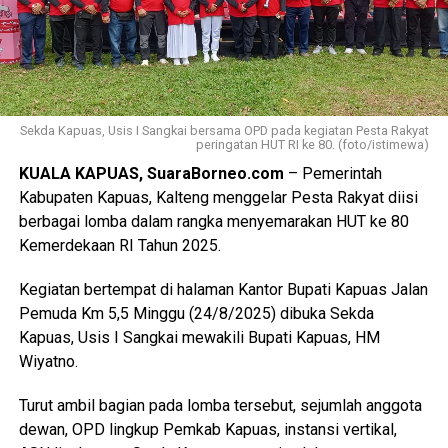
Sekda Kapuas, Usis I Sangkai bersama OPD pada kegiatan Pesta Rakyat
peringatan HUT RI ke 80. (foto/istimewa)
KUALA KAPUAS, SuaraBorneo.com
– Pemerintah
Kabupaten Kapuas, Kalteng menggelar Pesta Rakyat diisi
berbagai lomba dalam rangka menyemarakan HUT ke 80
Kemerdekaan RI Tahun 2025.
Kegiatan bertempat di halaman Kantor Bupati Kapuas Jalan
Pemuda Km 5,5 Minggu (24/8/2025) dibuka Sekda
Kapuas, Usis I Sangkai mewakili Bupati Kapuas, HM
Wiyatno.
Turut ambil bagian pada lomba tersebut, sejumlah anggota
dewan, OPD lingkup Pemkab Kapuas, instansi vertikal,