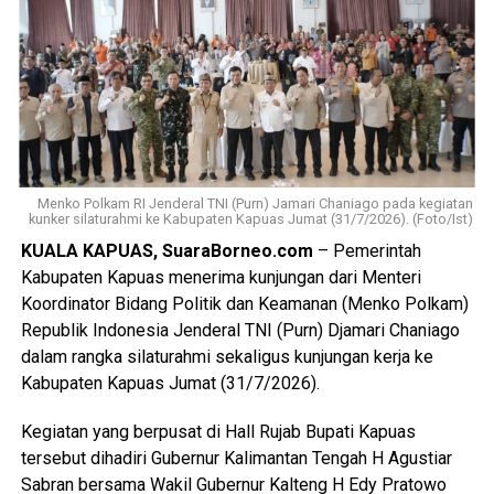
“Malam kejadian tersangka sempat datang ke lokasi dan
berkumpul bersama para korban. Namun usai kembali dari
menonton pertandingan final Piala Dunia ia kembali
mendatangi barak karena kembali terlibat cekcok dengan
korban,” katanya.
Nah saat pintu kamar dikunci dari dalam tersangka
menggedor hingga mendobrak pintu kemudian masuk
Menko Polkam RI Jenderal TNI (Purn) Jamari Chaniago pada kegiatan
kunker silaturahmi ke Kabupaten Kapuas Jumat (31/7/2026). (Foto/Ist)
sambil merusak sejumlah barang dan melanjutkan
KUALA KAPUAS, SuaraBorneo.com
– Pemerintah
pertengkaran.
Kabupaten Kapuas menerima kunjungan dari Menteri
Tak lama kemudian tersangka diduga menyiramkan sekitar
Koordinator Bidang Politik dan Keamanan (Menko Polkam)
satu liter BBM jenis pertalite ke lantai kamar dan barang-
Republik Indonesia Jenderal TNI (Purn) Djamari Chaniago
barang milik korban sebelum menyalakan korek api yang
dalam rangka silaturahmi sekaligus kunjungan kerja ke
memicu kobaran api.
Kabupaten Kapuas Jumat (31/7/2026).
Akibat kebakaran tersebut empat orang mengalami luka
Kegiatan yang berpusat di Hall Rujab Bupati Kapuas
bakar, yakni Rah (26) Muh(5) Len (26) dan Am(25). Selain
tersebut dihadiri Gubernur Kalimantan Tengah H Agustiar
korban luka sejumlah barang berharga ikut hangus terbakar
Sabran bersama Wakil Gubernur Kalteng H Edy Pratowo