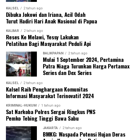
KALSEL
2 tahun ago
Dibuka Jokowi dan Iriana, Acil Odah
Turut Hadiri Hari Anak Nasional di Papua
KALBAR
2 tahun ago
Reses Ke Melawi, Yessy Lakukan
Pelatihan Bagi Masyarakat Peduli Api
BALIKPAPAN
2 tahun ago
Mulai 1 September 2024, Pertamina
Patra Niaga Turunkan Harga Pertamax
Series dan Dex Series
KALSEL
2 tahun ago
Kalsel Raih Penghargaan Komunitas
Informasi Masyarakat Terinovatif 2024
KRIMINAL-HUKUM
1 tahun ago
Sat Narkoba Polres Sergai Ringkus PNS
Pemko Tebing Tinggi Bawa Sabu
JAKARTA
2 tahun ago
BMKG: Waspada Potensi Hujan Deras