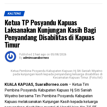
Kabupaten Kapuas berkomitmen mewujudkan
WhatsApp
0
Facebook
0
pembangunan yang berorientasi pada peningkatan kualitas
KALTENG
sumber daya manusia sebagai bagian dari visi daerah,
Messenger
0
Twitter/X
0
Ketua TP Posyandu Kapuas
yakni mewujudkan masyarakat Kabupaten Kapuas yang
berdaya saing, sejahtera indah aman dan religius.
Laksanakan Kunjungan Kasih Bagi
Penyandang Disabilitas di Kapuas
Ia mengatakan keberhasilan pembangunan tidak hanya
Timur
diukur dari kemajuan fisik dan ekonomi tetapi juga dari
lahirnya generasi muda yang memiliki integritas jiwa
nasionalisme mampu beradaptasi dengan perkembangan
Published
2 hari ago
on
05/08/2026
By
adminsuaraborneo
zaman, serta tetap berpegang teguh pada nilai-nilai
Pancasila sebagai dasar kehidupan berbangsa dan
Ketua Pembina Posyandu Kabupaten Kapuas Hj Siti Saniah Wiyatno
bernegara.
pada kunjungan kasih kepada penyandang keluarga disabilitas di
Kecamatan Kapuas Timur. (Foto/Ist)
$Paskibraka merupakan wadah pembentukan karakter
KUALA KAPUAS, SuaraBorneo.com
– Ketua Tim
generasi muda yang berlandaskan nilai-nilai Pancasila
Pembina Posyandu Kabupaten Kapuas Hj Siti Saniah
cinta tanah air disiplin tanggung jawab kepemimpinan, dan
Wiyatno bersama Tim Pembina Posyandu Kabupaten
semangat gotong royong,” ujarnya.
Kapuas melaksanakan Kunjungan Kasih kepada keluarga