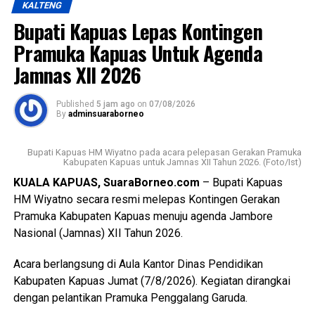
KALTENG
hukum UU Nomor 41 Tahun 2009 tentang Perlindungan
WhatsApp
0
Facebook
0
Bupati Kapuas Lepas Kontingen
LP2B PP Nomor 1 Tahun 2011 kemudian Peraturan
pelaksana lainnya yakni Keputusan Bupati Kapuas Nomor
Messenger
0
Twitter/X
0
Pramuka Kapuas Untuk Agenda
537/DISTAN Tahun 2022 tentang Penetapan KP2B LP2B
Jamnas XII 2026
dan LCP2B.
Published
5 jam ago
on
07/08/2026
Lebih lanjut ia menjelaskan luasan lahan pertanian pangan
By
adminsuaraborneo
berkelanjutan (LP2B) Kabupaten Kapuas adalah 38.323,62
Ha.
Bupati Kapuas HM Wiyatno pada acara pelepasan Gerakan Pramuka
Kabupaten Kapuas untuk Jamnas XII Tahun 2026. (Foto/Ist)
Kemudian luasan cadangan lahan pertanian berkelanjutan
KUALA KAPUAS, SuaraBorneo.com
– Bupati Kapuas
(LCP2B) Kabupaten Kapuas 22.553,37 Ha.
HM Wiyatno secara resmi melepas Kontingen Gerakan
Pramuka Kabupaten Kapuas menuju agenda Jambore
Meski begitu terjadi permasalahan atas kondisi lahan di
Nasional (Jamnas) XII Tahun 2026.
antaranya perbedaan data antar instansi perubahan
penggunaan lahan singkronisasi dengan RTRW dan RDTR.
Acara berlangsung di Aula Kantor Dinas Pendidikan
Kabupaten Kapuas Jumat (7/8/2026). Kegiatan dirangkai
“Oleh karena itu terkait hal tersebut kami menyepakati data
dengan pelantikan Pramuka Penggalang Garuda.
final LP2B data LCP2B menyempurnakan Raperda melalui