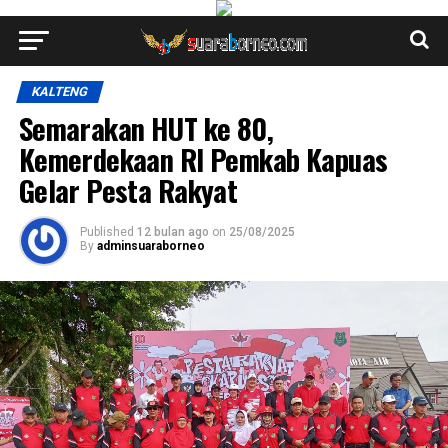
KALTENG
Semarakan HUT ke 80,
Kemerdekaan RI Pemkab Kapuas
Gelar Pesta Rakyat
Published
12 bulan ago
on
25/08/2025
By
adminsuaraborneo