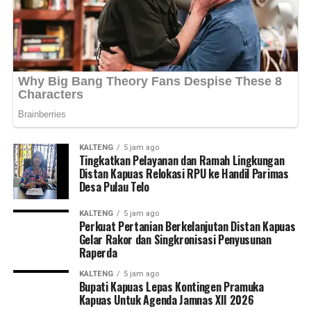
berkelanjutan di Kabupaten Kapuas maupun Kalimantan
Tengah,” ujarnya. (Ujg/SB)
Views:
29
Bagikan ke
WhatsApp
0
Facebook
0
Messenger
0
Twitter/X
0
KALTENG
5 jam ago
Tingkatkan Pelayanan dan Ramah Lingkungan
Distan Kapuas Relokasi RPU ke Handil Parimas
Desa Pulau Telo
KALTENG
5 jam ago
Perkuat Pertanian Berkelanjutan Distan Kapuas
Gelar Rakor dan Singkronisasi Penyusunan
Raperda
KALTENG
5 jam ago
Bupati Kapuas Lepas Kontingen Pramuka
Kapuas Untuk Agenda Jamnas XII 2026