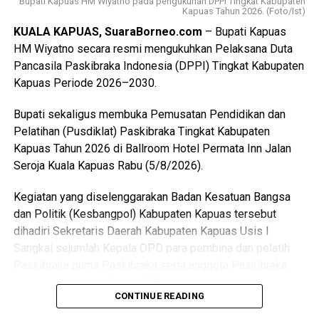
Bupati Kapuas HM Wiyatno pada pengukuhan DPPI Tingkat Kabupaten
karena merupakan yang pertama kali dilaksanakan di
Kapuas Tahun 2026. (Foto/Ist)
Kabupaten Kapuas setelah para peserta melampaui
KUALA KAPUAS, SuaraBorneo.com
– Bupati Kapuas
serangkaian ujian ketat.
HM Wiyatno secara resmi mengukuhkan Pelaksana Duta
Pancasila Paskibraka Indonesia (DPPI) Tingkat Kabupaten
Ia menyebutkan ada sebanyak 47 anggota kontingen yang
Kapuas Periode 2026–2030.
terdiri dari peserta, pembina, dan pendamping
diberangkatkan menuju Bumi Perkemahan dan Graha
Bupati sekaligus membuka Pemusatan Pendidikan dan
Wisata (Buperta) Cibubur Jakarta, untuk mengikuti agenda
Pelatihan (Pusdiklat) Paskibraka Tingkat Kabupaten
Jamnas pada 13–23 Agustus 2026.
Kapuas Tahun 2026 di Ballroom Hotel Permata Inn Jalan
Seroja Kuala Kapuas Rabu (5/8/2026).
“Mereka akan bergabung dengan Pramuka Penggalang se-
Indonesia menurut informasi juga hadir Pramuka se-Asia
Kegiatan yang diselenggarakan Badan Kesatuan Bangsa
Tenggara. Ini merupakan hal positif bagi perkembangan
dan Politik (Kesbangpol) Kabupaten Kapuas tersebut
anak-anak terutama duta Pramuka Kabupaten Kapuas,”
dihadiri Sekretaris Daerah Kabupaten Kapuas Usis I
ujarnya. (Ujg/SB)
Sangkai sejumlah Kepala OPD para pembina dan pelatih
Paskibraka purna Paskibraka serta anggota Paskibraka
Views:
9
Kabupaten Kapuas Tahun 2026.
Bagikan ke
CONTINUE READING
Bupati HM Wiyatno menegaskan bahwa Pemerintah