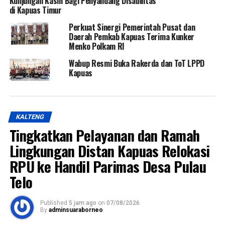
Kunjungan Kasih Bagi Penyandang Disabilitas
di Kapuas Timur
Perkuat Sinergi Pemerintah Pusat dan
Daerah Pemkab Kapuas Terima Kunker
Menko Polkam RI
Wabup Resmi Buka Rakerda dan ToT LPPD
Kapuas
KALTENG
Tingkatkan Pelayanan dan Ramah
Lingkungan Distan Kapuas Relokasi
RPU ke Handil Parimas Desa Pulau
Telo
Published
5 jam ago
on
07/08/2026
By
adminsuaraborneo