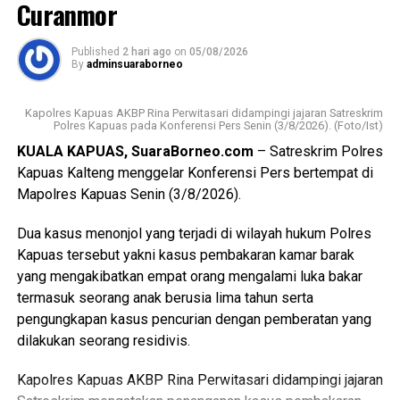
Curanmor
tergolong rentan sekaligus memperkuat pelaksanaan
transformasi Posyandu yang kini tidak hanya berfokus
WhatsApp
0
Facebook
0
Published
2 hari ago
on
05/08/2026
pada pelayanan kesehatan ibu dan anak, tetapi juga
By
adminsuaraborneo
mencakup enam bidang Standar Pelayanan Minimal.
Messenger
0
Twitter/X
0
Kapolres Kapuas AKBP Rina Perwitasari didampingi jajaran Satreskrim
Ia mengatakan keberhasilan implementasi Posyandu 6
Polres Kapuas pada Konferensi Pers Senin (3/8/2026). (Foto/Ist)
Bidang SPM memerlukan kolaborasi seluruh pihak mulai
KUALA KAPUAS, SuaraBorneo.com
– Satreskrim Polres
dari pemerintah daerah pemerintah kecamatan pemerintah
Kapuas Kalteng menggelar Konferensi Pers bertempat di
desa tenaga kesehatan kader Posyandu hingga
Mapolres Kapuas Senin (3/8/2026).
masyarakat.
Dua kasus menonjol yang terjadi di wilayah hukum Polres
“Oleh karena itu sinergi lintas sektor menjadi kunci agar
Kapuas tersebut yakni kasus pembakaran kamar barak
berbagai persoalan kesehatan dan sosial dapat dideteksi
yang mengakibatkan empat orang mengalami luka bakar
sejak dini serta ditangani secara cepat dan tepat, ” katanya.
termasuk seorang anak berusia lima tahun serta
pengungkapan kasus pencurian dengan pemberatan yang
Lebih lanjut ia mengatakan melalui kegiatan tersebut Tim
dilakukan seorang residivis.
Pembina Posyandu Kabupaten Kapuas juga memperkuat
koordinasi.
Kapolres Kapuas AKBP Rina Perwitasari didampingi jajaran