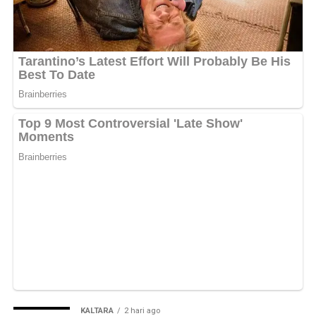
petugas di sejumlah desa maupun kelurahan.
Maka itu mengatasi persoalan tersebut DPMD
mengembangkan inovasi PROAKTIF atau Profil
Desa/Kelurahan yang Akurat Aktual Terintegrasi dan
Partisipatif dengan melibatkan pemerintah desa kelurahan
kecamatan hingga DPMD dalam proses pemutakhiran dan
validasi data.
“Kami ingin seluruh data desa
dan kelurahan dapat diinput secara akurat sehingga mampu
menggambarkan kondisi riil sebagai dasar penilaian
perkembangan desa,” ujarnya. (Ujg/SB)
Views:
29
Bagikan ke
WhatsApp
0
Facebook
0
KALTARA
2 hari ago