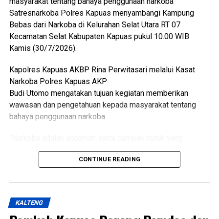
masyarakat tentang bahaya penggunaan narkoba
(Ujg/SB)
Satresnarkoba Polres Kapuas menyambangi Kampung
Bebas dari Narkoba di Kelurahan Selat Utara RT 07
Views:
30
Kecamatan Selat Kabupaten Kapuas pukul 10.00 WIB
Bagikan ke
Kamis (30/7/2026).
Kapolres Kapuas AKBP Rina Perwitasari melalui Kasat
WhatsApp
0
Facebook
0
Narkoba Polres Kapuas AKP
Budi Utomo mengatakan tujuan kegiatan memberikan
Messenger
0
Twitter/X
0
wawasan dan pengetahuan kepada masyarakat tentang
bahaya penggunaan narkoba.
“Narkoba adalah ancaman serta dampak buruk yang
ditimbulkannya. Oleh karena itu kami mengajak masyarakat
CONTINUE READING
Untuk Tetap aktif membantu pihak kepolisian dalam
mencegah peredaran narkoba,” katanya.
Ia menjelaskan pelaksanaan kegiatan oleh Kasat
KALTENG
Resnarkoba Polres Kapuas KBO Satresnarkoba Polres
Kapuas Kanit 1 Satresnarkoba Polres Kapuas serta