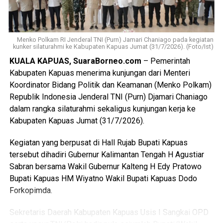
korban,” katanya.
Nah saat pintu kamar dikunci dari dalam tersangka
menggedor hingga mendobrak pintu kemudian masuk
Menko Polkam RI Jenderal TNI (Purn) Jamari Chaniago pada kegiatan
kunker silaturahmi ke Kabupaten Kapuas Jumat (31/7/2026). (Foto/Ist)
sambil merusak sejumlah barang dan melanjutkan
KUALA KAPUAS, SuaraBorneo.com
– Pemerintah
pertengkaran.
Kabupaten Kapuas menerima kunjungan dari Menteri
Tak lama kemudian tersangka diduga menyiramkan sekitar
Koordinator Bidang Politik dan Keamanan (Menko Polkam)
satu liter BBM jenis pertalite ke lantai kamar dan barang-
Republik Indonesia Jenderal TNI (Purn) Djamari Chaniago
barang milik korban sebelum menyalakan korek api yang
dalam rangka silaturahmi sekaligus kunjungan kerja ke
memicu kobaran api.
Kabupaten Kapuas Jumat (31/7/2026).
Akibat kebakaran tersebut empat orang mengalami luka
Kegiatan yang berpusat di Hall Rujab Bupati Kapuas
bakar, yakni Rah (26) Muh(5) Len (26) dan Am(25). Selain
tersebut dihadiri Gubernur Kalimantan Tengah H Agustiar
korban luka sejumlah barang berharga ikut hangus terbakar
Sabran bersama Wakil Gubernur Kalteng H Edy Pratowo
di antaranya pakaian tas dan satu unit iPhone 12 Pro Max.
Bupati Kapuas HM Wiyatno Wakil Bupati Kapuas Dodo
Forkopimda.
“Motif pembakaran dipicu rasa kesal tersangka setelah
dituduh berselingkuh dan hubungan asmaranya dengan
Sekretaris Daerah Kabupaten Kapuas Usis I Sangkai OPD