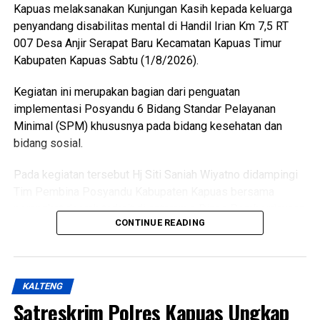
Kapuas melaksanakan Kunjungan Kasih kepada keluarga
penyandang disabilitas mental di Handil Irian Km 7,5 RT
007 Desa Anjir Serapat Baru Kecamatan Kapuas Timur
Kabupaten Kapuas Sabtu (1/8/2026).
Kegiatan ini merupakan bagian dari penguatan
implementasi Posyandu 6 Bidang Standar Pelayanan
Minimal (SPM) khususnya pada bidang kesehatan dan
bidang sosial.
Pada kegiatan tersebut Hj Siti Saniah Wiyatno didampingi
Tim Pembina Posyandu Kabupaten Kapuas bersama
perangkat daerah terkait di antaranya Dinas Pemberdayaan
CONTINUE READING
Masyarakat dan Desa (DPMD) Dinas Kesehatan Dinas
Pemberdayaan Perempuan Perlindungan Anak
Pengendalian Penduduk dan Keluarga Berencana
(P3APPKB) Dinas Sosial Pemerintah Kecamatan Kapuas
KALTENG
Timur Pemdes serta kader Posyandu.
Satreskrim Polres Kapuas Ungkap