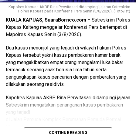
koordinasi.
Kapolres Kapuas AKBP Rina Perwitasari didampingi jajaran Satreskrim
Polres Kapuas pada Konferensi Pers Senin (3/8/2026). (Foto/Ist)
“Dalam hal ini dengan pemerintah kecamatan pemerintah
KUALA KAPUAS, SuaraBorneo.com
– Satreskrim Polres
desa puskesmas dan perangkat daerah terkait penanganan
Kapuas Kalteng menggelar Konferensi Pers bertempat di
kasus sosial di masyarakat sehingga pelayanan kepada
Mapolres Kapuas Senin (3/8/2026).
kelompok rentan dapat dilakukan secara
berkesinambungan,” ujarnya.
Dua kasus menonjol yang terjadi di wilayah hukum Polres
(Ujg/SB)
Kapuas tersebut yakni kasus pembakaran kamar barak
yang mengakibatkan empat orang mengalami luka bakar
Views:
22
termasuk seorang anak berusia lima tahun serta
Bagikan ke
pengungkapan kasus pencurian dengan pemberatan yang
dilakukan seorang residivis.
WhatsApp
0
Facebook
0
Kapolres Kapuas AKBP Rina Perwitasari didampingi jajaran
Messenger
0
Twitter/X
0
Satreskrim mengatakan penanganan kasus pembakaran
yang terjadi
di Jalan Pemuda Komplek Perumahan Pemuda Permai
Blok F Kelurahan Selat Dalam Kecamatan Selat.
CONTINUE READING