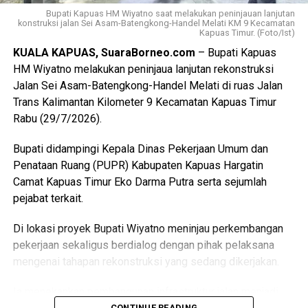
Kemudian menurutnya rangkaian kegiatan diharapkan
Bupati Kapuas HM Wiyatno saat melakukan peninjauan lanjutan
konstruksi jalan Sei Asam-Batengkong-Handel Melati KM 9 Kecamatan
mampu memperkuat konsolidasi organisasi LPPD
Kapuas Timur. (Foto/Ist)
WhatsApp
0
Facebook
0
meningkatkan kompetensi para pembina serta menjadi
KUALA KAPUAS, SuaraBorneo.com
– Bupati Kapuas
fondasi dalam mempersiapkan kontingen Kabupaten
Messenger
0
Twitter/X
0
HM Wiyatno melakukan peninjaua lanjutan rekonstruksi
Kapuas menghadapi berbagai ajang Pesparawi di masa
Jalan Sei Asam-Batengkong-Handel Melati di ruas Jalan
mendatang. (Ujg/SB)
Trans Kalimantan Kilometer 9 Kecamatan Kapuas Timur
Rabu (29/7/2026).
Views:
33
Bagikan ke
Bupati didampingi Kepala Dinas Pekerjaan Umum dan
Penataan Ruang (PUPR) Kabupaten Kapuas Hargatin
Camat Kapuas Timur Eko Darma Putra serta sejumlah
WhatsApp
0
Facebook
0
pejabat terkait.
Messenger
0
Twitter/X
0
Di lokasi proyek Bupati Wiyatno meninjau perkembangan
pekerjaan sekaligus berdialog dengan pihak pelaksana
mengenai tahapan rekonstruksi yang sedang dikerjakan.
Ia menekankan pembangunan infrastruktur jalan menjadi
CONTINUE READING