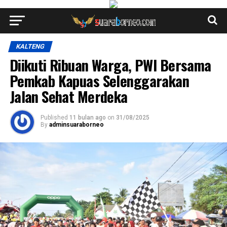
KALTENG
Diikuti Ribuan Warga, PWI Bersama
Pemkab Kapuas Selenggarakan
Jalan Sehat Merdeka
Published
11 bulan ago
on
31/08/2025
By
adminsuaraborneo