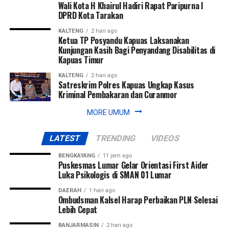
Wali Kota H Khairul Hadiri Rapat Paripurna I
DPRD Kota Tarakan
Messenger
0
Twitter/X
0
KALTENG
2 hari ago
Ketua TP Posyandu Kapuas Laksanakan
Kunjungan Kasih Bagi Penyandang Disabilitas di
Kapuas Timur
KALTENG
2 hari ago
Satreskrim Polres Kapuas Ungkap Kasus
Kriminal Pembakaran dan Curanmor
MORE UMUM
LATEST
TRENDING
VIDEOS
BENGKAYANG
11 jam ago
Puskesmas Lumar Gelar Orientasi First Aider
Luka Psikologis di SMAN 01 Lumar
DAERAH
1 hari ago
Ombudsman Kalsel Harap Perbaikan PLN Selesai
Lebih Cepat
BANJARMASIN
2 hari ago