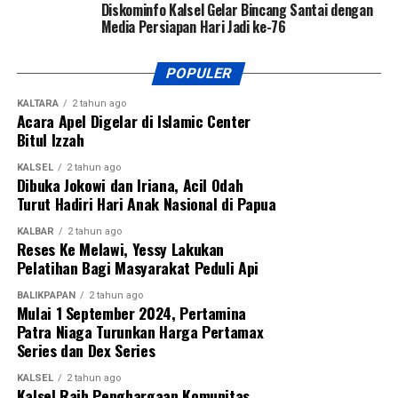
Diskominfo Kalsel Gelar Bincang Santai dengan
Media Persiapan Hari Jadi ke-76
POPULER
KALTARA
2 tahun ago
Acara Apel Digelar di Islamic Center
Bitul Izzah
KALSEL
2 tahun ago
Dibuka Jokowi dan Iriana, Acil Odah
Turut Hadiri Hari Anak Nasional di Papua
KALBAR
2 tahun ago
Reses Ke Melawi, Yessy Lakukan
Pelatihan Bagi Masyarakat Peduli Api
BALIKPAPAN
2 tahun ago
Mulai 1 September 2024, Pertamina
Patra Niaga Turunkan Harga Pertamax
Series dan Dex Series
KALSEL
2 tahun ago
Kalsel Raih Penghargaan Komunitas