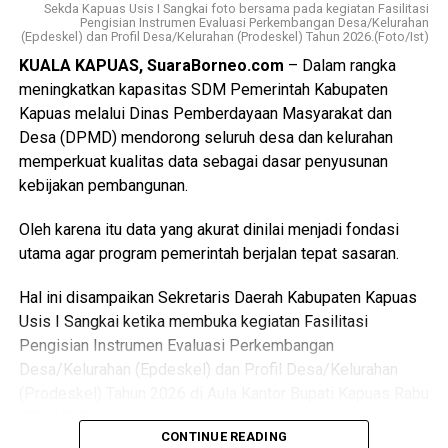
Sekda Kapuas Usis I Sangkai foto bersama pada kegiatan Fasilitasi
Pengisian Instrumen Evaluasi Perkembangan Desa/Kelurahan
WhatsApp
0
Facebook
0
(Epdeskel) dan Profil Desa/Kelurahan (Prodeskel) Tahun 2026.(Foto/Ist)
KUALA KAPUAS, SuaraBorneo.com
– Dalam rangka
Messenger
0
Twitter/X
0
meningkatkan kapasitas SDM Pemerintah Kabupaten
Kapuas melalui Dinas Pemberdayaan Masyarakat dan
Desa (DPMD) mendorong seluruh desa dan kelurahan
memperkuat kualitas data sebagai dasar penyusunan
kebijakan pembangunan.
Oleh karena itu data yang akurat dinilai menjadi fondasi
utama agar program pemerintah berjalan tepat sasaran.
Hal ini disampaikan Sekretaris Daerah Kabupaten Kapuas
Usis I Sangkai ketika membuka kegiatan Fasilitasi
Pengisian Instrumen Evaluasi Perkembangan
Desa/Kelurahan (Epdeskel) dan Profil Desa/Kelurahan
(Prodeskel) Tahun 2026 di Aula Kantor Bupati Kapuas Rabu
(29/7/2026).
CONTINUE READING