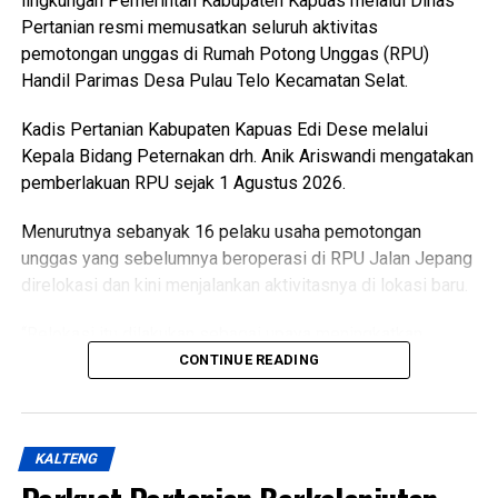
lingkungan Pemerintah Kabupaten Kapuas melalui Dinas
Pertanian resmi memusatkan seluruh aktivitas
pemotongan unggas di Rumah Potong Unggas (RPU)
Handil Parimas Desa Pulau Telo Kecamatan Selat.
Kadis Pertanian Kabupaten Kapuas Edi Dese melalui
Kepala Bidang Peternakan drh. Anik Ariswandi mengatakan
pemberlakuan RPU sejak 1 Agustus 2026.
Menurutnya sebanyak 16 pelaku usaha pemotongan
unggas yang sebelumnya beroperasi di RPU Jalan Jepang
direlokasi dan kini menjalankan aktivitasnya di lokasi baru.
“Relokasi itu dilakukan sebagai upaya meningkatkan
kualitas pelayanan sekaligus menghadirkan fasilitas
CONTINUE READING
pemotongan unggas yang lebih higienis aman dan ramah
lingkungan,” katanya Kamis (6/8/2026).
KALTENG
Ia menjelaskan terkait kondisi RPU lama sudah tidak lagi
layak digunakan karena kondisi bangunan dan fasilitas