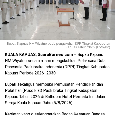
terdiri dari peserta, pembina, dan pendamping
diberangkatkan menuju Bumi Perkemahan dan Graha
Wisata (Buperta) Cibubur Jakarta, untuk mengikuti agenda
Jamnas pada 13–23 Agustus 2026.
“Mereka akan bergabung dengan Pramuka Penggalang se-
Indonesia menurut informasi juga hadir Pramuka se-Asia
Tenggara. Ini merupakan hal positif bagi perkembangan
Bupati Kapuas HM Wiyatno pada pengukuhan DPPI Tingkat Kabupaten
Kapuas Tahun 2026. (Foto/Ist)
anak-anak terutama duta Pramuka Kabupaten Kapuas,”
KUALA KAPUAS, SuaraBorneo.com
– Bupati Kapuas
ujarnya. (Ujg/SB)
HM Wiyatno secara resmi mengukuhkan Pelaksana Duta
Pancasila Paskibraka Indonesia (DPPI) Tingkat Kabupaten
Views:
19
Kapuas Periode 2026–2030.
Bagikan ke
Bupati sekaligus membuka Pemusatan Pendidikan dan
WhatsApp
0
Facebook
0
Pelatihan (Pusdiklat) Paskibraka Tingkat Kabupaten
Kapuas Tahun 2026 di Ballroom Hotel Permata Inn Jalan
Messenger
0
Twitter/X
0
Seroja Kuala Kapuas Rabu (5/8/2026).
Kegiatan yang diselenggarakan Badan Kesatuan Bangsa