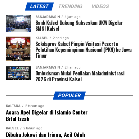
LATEST
TRENDING
VIDEOS
BANJARMASIN
4 jam ago
Bank Kalsel Dukung Sukseskan UKW Digelar
SMSI Kalsel
KALSEL
2 hari ago
Sekdaprov Kalsel Pimpin Visitasi Peserta
Pelatihan Kepemimpinan Nasional (PKN) ke Jawa
Timur
BANJARMASIN
2 hari ago
Ombudsman Mulai Penilaian Maladministrasi
2026 di Provinsi Kalsel
POPULER
KALTARA
2 tahun ago
Acara Apel Digelar di Islamic Center
Bitul Izzah
KALSEL
2 tahun ago
Dibuka Jokowi dan Iriana, Acil Odah