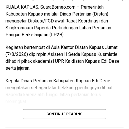
“Pemerintah Kabupaten Kapuas berharap proses
KUALA KAPUAS, SuaraBorneo.com – Pemerintah
pemotongan unggas dapat berlangsung lebih tertata
Kabupaten Kapuas melalui Dinas Pertanian (Distan)
memenuhi standar kesehatan masyarakat serta
menggelar Diskusi/FGD awal Rapat Koordinasi dan
menghasilkan produk unggas yang lebih bersih serta aman
Singkronisasi Raperda Perlindungan Lahan Pertanian
dikonsumsi,” ujarnya. (Ujg/SB)
Pangan Berkelanjutan (LP2B).
Views:
17
Kegiatan bertempat di Aula Kantor Distan Kapuas Jumat
Bagikan ke
(7/8/2026) dipimpin Asisten II Setda Kapuas Kusmiatie
dihadiri pihak akademisi UPR Ka distan Kapuas Edi Dese
WhatsApp
0
Facebook
0
serta jajaran.
Kepala Dinas Pertanian Kabupaten Kapuas Edi Dese
Messenger
0
Twitter/X
0
mengatakan sebagai latar belakang pentingnya dibuat
Raperda karena alih fungsi lahan pertanian terus
meningkat.
“Penyusunan Raperda sebagai dasar perlindungan lahan
CONTINUE READING
pertanian,” katanya.