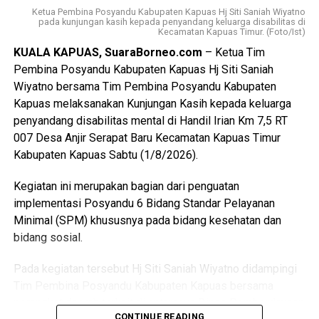
Ketua Pembina Posyandu Kabupaten Kapuas Hj Siti Saniah Wiyatno
bernegara.
pada kunjungan kasih kepada penyandang keluarga disabilitas di
Kecamatan Kapuas Timur. (Foto/Ist)
$Paskibraka merupakan wadah pembentukan karakter
KUALA KAPUAS, SuaraBorneo.com
– Ketua Tim
generasi muda yang berlandaskan nilai-nilai Pancasila
Pembina Posyandu Kabupaten Kapuas Hj Siti Saniah
cinta tanah air disiplin tanggung jawab kepemimpinan, dan
Wiyatno bersama Tim Pembina Posyandu Kabupaten
semangat gotong royong,” ujarnya.
Kapuas melaksanakan Kunjungan Kasih kepada keluarga
penyandang disabilitas mental di Handil Irian Km 7,5 RT
Kepala Badan Kesbangpol Kabupaten Kapuas Yunabut
007 Desa Anjir Serapat Baru Kecamatan Kapuas Timur
menyampaikan kegiatan tersebut merupakan tindak lanjut
Kabupaten Kapuas Sabtu (1/8/2026).
Keputusan Kepala Badan Pembinaan Ideologi Pancasila
(BPIP) Nomor 50 Tahun 2024 tentang Tata Cara
Kegiatan ini merupakan bagian dari penguatan
Pengangkatan Pertama Kali Pelaksana Duta Pancasila
implementasi Posyandu 6 Bidang Standar Pelayanan
Paskibraka Indonesia Tingkat Provinsi dan
Minimal (SPM) khususnya pada bidang kesehatan dan
Kabupaten/Kota.
bidang sosial.
“Kegiatan ini juga mengacu pada Peraturan BPIP Nomor 3
Pada kegiatan tersebut Hj Siti Saniah Wiyatno didampingi
Tahun 2022 sebagaimana telah diubah dengan Peraturan
Tim Pembina Posyandu Kabupaten Kapuas bersama
BPIP Nomor 5 Tahun 2023 yang mengamanatkan bahwa
perangkat daerah terkait di antaranya Dinas Pemberdayaan
calon Paskibraka terpilih wajib mengikuti pemusatan
CONTINUE READING