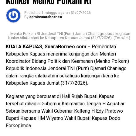
Kalimantan Tengah tertanggal 20 Juli 2026.
Messenger
0
Twitter/X
0
Published
1 minggu ago
on
31/07/2026
Berdasarkan hasil penyelidikan aksi nekat itu dipicu
By
adminsuaraborneo
pertengkaran antara tersangka dengan kekasihnya Rah
(26). Perselisihan keduanya telah berlangsung beberapa
Menko Polkam RI Jenderal TNI (Purn) Jamari Chaniago pada kegiatan
hari dan bahkan disertai ancaman akan membakar kamar
kunker silaturahmi ke Kabupaten Kapuas Jumat (31/7/2026). (Foto/Ist)
barak.
KUALA KAPUAS, SuaraBorneo.com
– Pemerintah
Kabupaten Kapuas menerima kunjungan dari Menteri
“Malam kejadian tersangka sempat datang ke lokasi dan
Koordinator Bidang Politik dan Keamanan (Menko Polkam)
berkumpul bersama para korban. Namun usai kembali dari
Republik Indonesia Jenderal TNI (Purn) Djamari Chaniago
menonton pertandingan final Piala Dunia ia kembali
dalam rangka silaturahmi sekaligus kunjungan kerja ke
mendatangi barak karena kembali terlibat cekcok dengan
Kabupaten Kapuas Jumat (31/7/2026).
korban,” katanya.
Kegiatan yang berpusat di Hall Rujab Bupati Kapuas
Nah saat pintu kamar dikunci dari dalam tersangka
tersebut dihadiri Gubernur Kalimantan Tengah H Agustiar
menggedor hingga mendobrak pintu kemudian masuk
Sabran bersama Wakil Gubernur Kalteng H Edy Pratowo
sambil merusak sejumlah barang dan melanjutkan
Bupati Kapuas HM Wiyatno Wakil Bupati Kapuas Dodo
pertengkaran.
Forkopimda.
Tak lama kemudian tersangka diduga menyiramkan sekitar