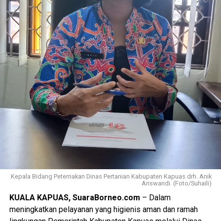
Kepala Bidang Peternakan Dinas Pertanian Kabupaten Kapuas drh. Anik
Ariswandi. (Foto/Suhaili)
KUALA KAPUAS, SuaraBorneo.com
– Dalam
meningkatkan pelayanan yang higienis aman dan ramah