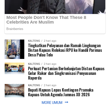
Bagikan ke
Bagikan ke
WhatsApp
WhatsApp
0
0
Facebook
Facebook
0
0
Messenger
Messenger
0
0
Twitter/X
Twitter/X
0
0
KALTENG
2 hari ago
Tingkatkan Pelayanan dan Ramah Lingkungan
Distan Kapuas Relokasi RPU ke Handil Parimas
Desa Pulau Telo
KALTENG
2 hari ago
Perkuat Pertanian Berkelanjutan Distan Kapuas
Gelar Rakor dan Singkronisasi Penyusunan
Raperda
KALTENG
2 hari ago
Bupati Kapuas Lepas Kontingen Pramuka
Kapuas Untuk Agenda Jamnas XII 2026
MORE UMUM