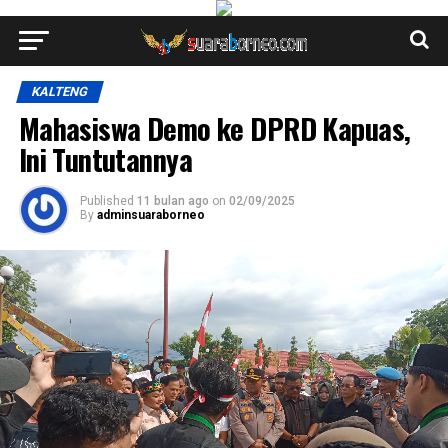
KALTENG
Mahasiswa Demo ke DPRD Kapuas,
Ini Tuntutannya
Published
11 bulan ago
on
02/09/2025
By
adminsuaraborneo