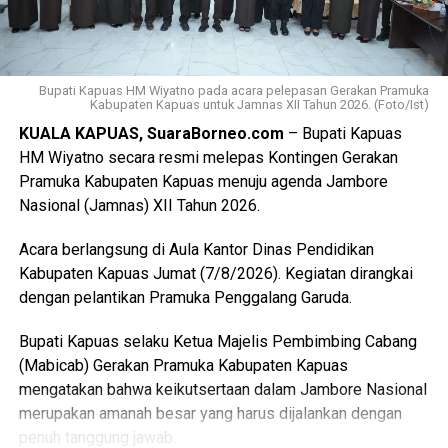
final LP2B data LCP2B menyempurnakan Raperda melalui
proses harmonisasi dan pembahasan DPRD,” ujarnya.
(Ujg/SB)
Bupati Kapuas HM Wiyatno pada acara pelepasan Gerakan Pramuka
Views:
18
Kabupaten Kapuas untuk Jamnas XII Tahun 2026. (Foto/Ist)
Bagikan ke
KUALA KAPUAS, SuaraBorneo.com
– Bupati Kapuas
HM Wiyatno secara resmi melepas Kontingen Gerakan
Pramuka Kabupaten Kapuas menuju agenda Jambore
WhatsApp
0
Facebook
0
Nasional (Jamnas) XII Tahun 2026.
Messenger
0
Twitter/X
0
Acara berlangsung di Aula Kantor Dinas Pendidikan
Kabupaten Kapuas Jumat (7/8/2026). Kegiatan dirangkai
dengan pelantikan Pramuka Penggalang Garuda.
Bupati Kapuas selaku Ketua Majelis Pembimbing Cabang
(Mabicab) Gerakan Pramuka Kabupaten Kapuas
mengatakan bahwa keikutsertaan dalam Jambore Nasional
merupakan amanah besar yang harus dijalankan dengan
penuh tanggung jawab.