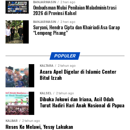
BANJARMASIN
2 hari ago
Messenger
0
Twitter/X
0
Ombudsman Mulai Penilaian Maladministrasi
2026 di Provinsi Kalsel
BANJARMASIN
2 hari ago
Suryani, Hendra Cipta dan Khairiadi Asa Garap
“Lempeng Pisang”
POPULER
KALTARA
2 tahun ago
Acara Apel Digelar di Islamic Center
Bitul Izzah
KALSEL
2 tahun ago
Dibuka Jokowi dan Iriana, Acil Odah
Turut Hadiri Hari Anak Nasional di Papua
KALBAR
2 tahun ago
Reses Ke Melawi, Yessy Lakukan