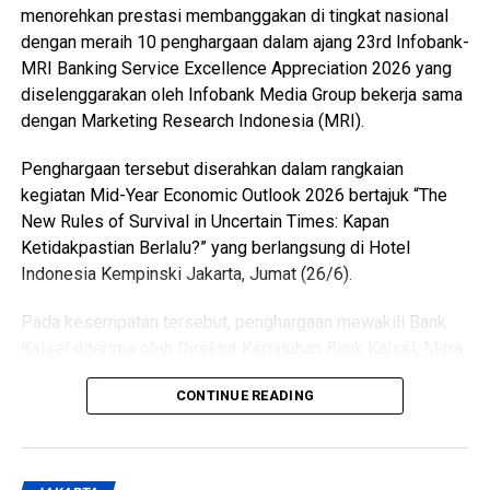
semakin kompetitif. [adv]
menorehkan prestasi membanggakan di tingkat nasional
dengan meraih 10 penghargaan dalam ajang 23rd Infobank-
Views:
48
MRI Banking Service Excellence Appreciation 2026 yang
Bagikan ke
diselenggarakan oleh Infobank Media Group bekerja sama
dengan Marketing Research Indonesia (MRI).
WhatsApp
0
Facebook
0
Penghargaan tersebut diserahkan dalam rangkaian
kegiatan Mid-Year Economic Outlook 2026 bertajuk “The
Messenger
0
Twitter/X
0
New Rules of Survival in Uncertain Times: Kapan
Ketidakpastian Berlalu?” yang berlangsung di Hotel
Indonesia Kempinski Jakarta, Jumat (26/6).
Pada kesempatan tersebut, penghargaan mewakili Bank
Kalsel diterima oleh Direktur Kepatuhan Bank Kalsel, Mitra
Damayanti.
CONTINUE READING
Penghargaan tersebut merupakan hasil penilaian
independen yang dilakukan oleh Marketing Research
Indonesia (MRI) terhadap kualitas pelayanan perbankan