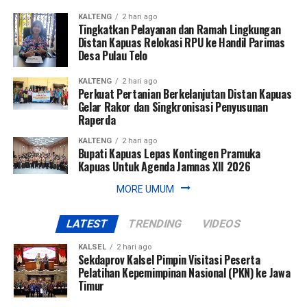
pertumbuhan ekonomi daerah melalui transformasi bisnis
KALTENG
2 hari ago
dan inovasi layanan.
Tingkatkan Pelayanan dan Ramah Lingkungan
Distan Kapuas Relokasi RPU ke Handil Parimas
Partisipasi Bank Kalsel dalam kegiatan ini juga menjadi
Desa Pulau Telo
bagian dari strategi perusahaan dalam memperkuat
KALTENG
2 hari ago
positioning dan meningkatkan brand awareness di tingkat
Perkuat Pertanian Berkelanjutan Distan Kapuas
nasional, sekaligus membuka peluang kolaborasi strategis
Gelar Rakor dan Singkronisasi Penyusunan
dengan berbagai pihak.
Raperda
KALTENG
2 hari ago
Dengan capaian ini, Bank Kalsel menegaskan komitmennya
Bupati Kapuas Lepas Kontingen Pramuka
untuk terus tumbuh sebagai bank daerah yang kompetitif,
Kapuas Untuk Agenda Jamnas XII 2026
inovatif, dan berkontribusi dalam pembangunan ekonomi
MORE UMUM
Kalimantan Selatan. [adv]
LATEST
TRENDING
VIDEOS
Views:
191
Bagikan ke
KALSEL
2 hari ago
Sekdaprov Kalsel Pimpin Visitasi Peserta
Pelatihan Kepemimpinan Nasional (PKN) ke Jawa
Timur
WhatsApp
0
Facebook
0