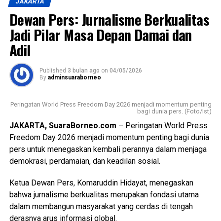
JAKARTA
melalui berbagai kanal layanan, baik layanan tatap muka
Dewan Pers: Jurnalisme Berkualitas
(walk-in channel) maupun layanan digital (digital channel).
Penilaian dilakukan secara komprehensif terhadap
Jadi Pilar Masa Depan Damai dan
pengalaman nasabah pada berbagai titik interaksi layanan,
Adil
mulai dari kantor cabang, ATM, call center, website, email,
live chat, SMS Banking, hingga kanal digital lainnya.
Published
3 bulan ago
on
04/05/2026
By
adminsuaraborneo
Pada ajang tersebut, Bank Kalsel berhasil meraih
penghargaan sebagai berikut:
Peringatan World Press Freedom Day 2026 menjadi momentum penting
bagi dunia pers. (Foto/Ist)
• The Best Region Bank in Service Excellence for 5
JAKARTA, SuaraBorneo.com
– Peringatan World Press
Consecutive Years (2021–2025) – Golden Award
Freedom Day 2026 menjadi momentum penting bagi dunia
• The 2nd Best Region Bank in Service Excellence 2026 –
pers untuk menegaskan kembali perannya dalam menjaga
Overall Walk In Channel and Digital Channel
demokrasi, perdamaian, dan keadilan sosial.
• The Best Region Bank in Excellence Website
• The 2nd Best Region Bank in Excellence Satpam
Ketua Dewan Pers, Komaruddin Hidayat, menegaskan
• The 2nd Best Region Bank in Excellence Convenient
bahwa jurnalisme berkualitas merupakan fondasi utama
Branch Experience
dalam membangun masyarakat yang cerdas di tengah
• The 2nd Best Region Bank in Excellence ATM
derasnya arus informasi global.