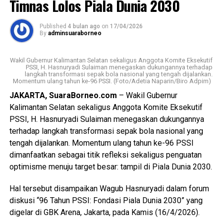
Timnas Lolos Piala Dunia 2030
yang aman, layak, pasti, dan bertanggung jawab,” tegas
Keberhasilan Kalsel mempertahankan gelar ini—setelah
Robert.
Published
4 bulan ago
on
17/04/2026
sebelumnya juga meraih penghargaan yang sama pada
By
adminsuaraborneo
Keselamatan masyarakat adalah prinsip utama dalam
tahun 2025—menjadi bukti komitmen kuat pemerintah
pelayanan publik. Oleh karena itu, setiap kegagalan sistem
daerah dalam mengelola dan mempromosikan budaya
Wakil Gubernur Kalimantan Selatan sekaligus Anggota Komite Eksekutif
yang berpotensi menimbulkan korban harus menjadi
lokal secara profesional. Capaian tersebut sekaligus
PSSI, H. Hasnuryadi Sulaiman menegaskan dukungannya terhadap
langkah transformasi sepak bola nasional yang tengah dijalankan.
perhatian serius seluruh penyelenggara layanan. Operator
memperkuat peran anjungan sebagai wajah budaya daerah
Momentum ulang tahun ke-96 PSSI. (Foto/Adetia Naparin/Biro Adpim)
tidak boleh hanya berorientasi pada kelancaran
di tingkat nasional.
JAKARTA, SuaraBorneo.com
– Wakil Gubernur
operasional, tetapi wajib memastikan bahwa keselamatan
Kalimantan Selatan sekaligus Anggota Komite Eksekutif
Gubernur Kalsel, H. Muhidin melalui Asisten Perekonomian
pengguna menjadi prioritas utama dalam setiap aspek
PSSI, H. Hasnuryadi Sulaiman menegaskan dukungannya
dan Pembangunan Sekretariat Daerah Provinsi Kalsel,
pelayanan.
terhadap langkah transformasi sepak bola nasional yang
Ariadi Noor, yang ditemui di sela-sela acara menyampaikan
tengah dijalankan. Momentum ulang tahun ke-96 PSSI
Ombudsman RI menilai bahwa insiden ini harus menjadi
rasa syukur dan apresiasi atas capaian tersebut.
dimanfaatkan sebagai titik refleksi sekaligus penguatan
momentum evaluasi besar terhadap potensi
optimisme menuju target besar: tampil di Piala Dunia 2030.
Ariadi menegaskan bahwa penghargaan ini merupakan
maladministrasi dalam tata kelola pelayanan transportasi.
hasil kolaborasi seluruh pihak, mulai dari pemerintah
Hal tersebut dapat berupa kelalaian prosedural, lemahnya
Hal tersebut disampaikan Wagub Hasnuryadi dalam forum
daerah, pengelola anjungan, hingga para pelaku seni dan
mitigasi risiko, tidak optimalnya koordinasi
diskusi “96 Tahun PSSI: Fondasi Piala Dunia 2030” yang
budaya yang terus menjaga dan mengembangkan warisan
antarpenyelenggara, hingga potensi pengabaian terhadap
digelar di GBK Arena, Jakarta, pada Kamis (16/4/2026).
daerah.
standar keselamatan pelayanan. Risiko yang berulang tidak