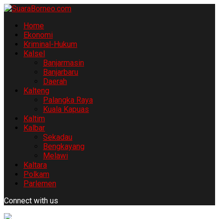
Home
Ekonomi
Kriminal-Hukum
Kalsel
Banjarmasin
Banjarbaru
Daerah
Kalteng
Palangka Raya
Kuala Kapuas
Kaltim
Kalbar
Sekadau
Bengkayang
Melawi
Kaltara
Polkam
Parlemen
Connect with us