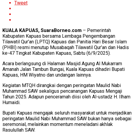
Tweet
KUALA KAPUAS, SuaraBorneo.com
– Pemerintah
Kabupaten Kapuas bersama Lembaga Pengembangan
Tilawatil Qur’an (LPTQ) Kapuas dan Panitia Hari Besar Islam
(PHBI) resmi menutup Musabaqah Tilawatil Qur’an dan Hadis
ke-47 Tingkat Kabupaten Kapuas, Sabtu (6/9/2025).
Acara berlangsung di Halaman Masjid Agung Al Mukarram
Amanah Jalan Tambun Bungai, Kuala Kapuas dihadiri Bupati
Kapuas, HM Wiyatno dan undangan lainnya.
Kegiatan MTQH dirangkai dengan peringatan Maulid Nabi
Muhammad SAW sekaligus pencanangan Kapuas Mengaji
Tahun 2025. Adapun penceramah diisi oleh Al-ustadz H. Ilham
Humaidi.
Bupati Kapuas mengajak seluruh masyarakat untuk menjadikan
peringatan Maulid Nabi Muhammad SAW bukan hanya sebagai
seremonial, melainkan momentum meneladani akhlak
Rasulullah SAW.