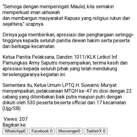
“Semoga dengan memperingati Maulid, kita semakin
memperkuat iman ukhuwah
dan membangun masyarakat Kapuas yang religius rukun dan
sejahtera,” ucapnya.
Dirinya juga memberikan, apresiasi dan penghargaan setinggi-
tingginya kepada seluruh panitia dewan hakim serta peserta
dari berbagai kecamatan.
Ketua Panitia Pelaksana, Dandim 1011/KLK Letkol Inf
Pamungkas Army Saputro menyampaikan, terima kasih dan
apresiasi kepada seluruh pihak yang telah mendukung
terselenggaranya kegiatan ini.
Sementara itu, Ketua Umum LPTQ H. Suwarno Muriyat
menyampaikan, pelaksanaan MTQH ke-47 ini diisi dengan 22
cabang yang dilombakan baik putra maupun putri dengan
diikuti oleh 530 peserta beserta official dari 17 kecamatan.
(Ujg/SB)
Views:
207
Bagikan ke
WhatsApp
0
Facebook
0
Messenger
0
Twitter/X
0