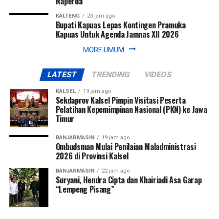
Raperda
KALTENG
23 jam ago
Bupati Kapuas Lepas Kontingen Pramuka
Kapuas Untuk Agenda Jamnas XII 2026
MORE UMUM
LATEST
TRENDING
VIDEOS
KALSEL
19 jam ago
Sekdaprov Kalsel Pimpin Visitasi Peserta
Pelatihan Kepemimpinan Nasional (PKN) ke Jawa
Timur
BANJARMASIN
19 jam ago
Ombudsman Mulai Penilaian Maladministrasi
2026 di Provinsi Kalsel
BANJARMASIN
22 jam ago
Suryani, Hendra Cipta dan Khairiadi Asa Garap
“Lempeng Pisang”