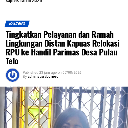
Kapuas Tahun 2026
KALTENG
Tingkatkan Pelayanan dan Ramah
Lingkungan Distan Kapuas Relokasi
RPU ke Handil Parimas Desa Pulau
Telo
Published
23 jam ago
on
07/08/2026
By
adminsuaraborneo