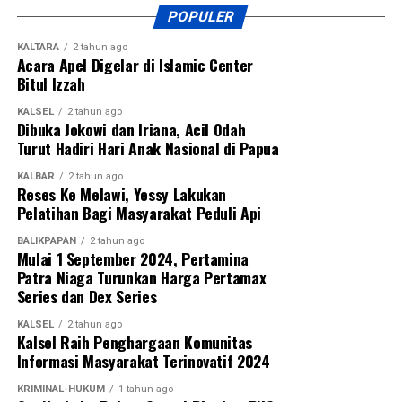
POPULER
KALTARA
2 tahun ago
Acara Apel Digelar di Islamic Center
Bitul Izzah
KALSEL
2 tahun ago
Dibuka Jokowi dan Iriana, Acil Odah
Turut Hadiri Hari Anak Nasional di Papua
KALBAR
2 tahun ago
Reses Ke Melawi, Yessy Lakukan
Pelatihan Bagi Masyarakat Peduli Api
BALIKPAPAN
2 tahun ago
Mulai 1 September 2024, Pertamina
Patra Niaga Turunkan Harga Pertamax
Series dan Dex Series
KALSEL
2 tahun ago
Kalsel Raih Penghargaan Komunitas
Informasi Masyarakat Terinovatif 2024
KRIMINAL-HUKUM
1 tahun ago