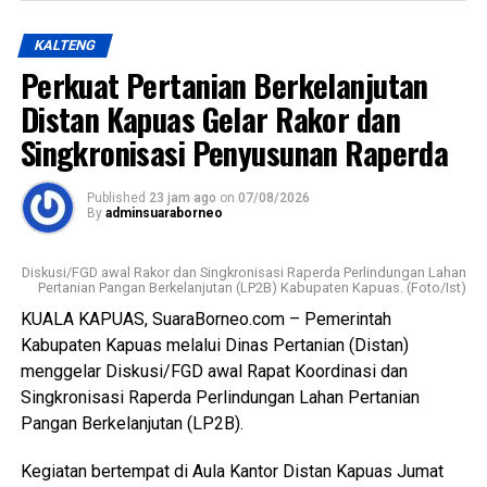
lingkungan,” katanya Kamis (6/8/2026).
KALTENG
Ia menjelaskan terkait kondisi RPU lama sudah tidak lagi
Perkuat Pertanian Berkelanjutan
layak digunakan karena kondisi bangunan dan fasilitas
pendukung dinilai tidak memadai selain sistem
Distan Kapuas Gelar Rakor dan
pengelolaan limbah berpotensi mencemari lingkungan.
Singkronisasi Penyusunan Raperda
Lebih lanjut ia menjelaskan RPU baru telah dilengkapi
Published
23 jam ago
on
07/08/2026
fasilitas yang lebih baik namun Pemkab Kapuas
By
adminsuaraborneo
kedepannya berkomitmen melengkapi sarpras sehingga
pelayana kepada pelaku usaha maupun masyarakat
Diskusi/FGD awal Rakor dan Singkronisasi Raperda Perlindungan Lahan
semakin optimal.
Pertanian Pangan Berkelanjutan (LP2B) Kabupaten Kapuas. (Foto/Ist)
KUALA KAPUAS, SuaraBorneo.com – Pemerintah
Ia juga mengapresiasi dukungan seluruh pelaku usaha yang
Kabupaten Kapuas melalui Dinas Pertanian (Distan)
bersedia direlokasi tanpa adanya penolakan. Seluruh 16
menggelar Diskusi/FGD awal Rapat Koordinasi dan
pemotong unggas telah memenuhi kewajiban membayar
Singkronisasi Raperda Perlindungan Lahan Pertanian
retribusi.
Pangan Berkelanjutan (LP2B).
Ia menambahkan sesuai Perda yang berlaku yakni sebesar
Kegiatan bertempat di Aula Kantor Distan Kapuas Jumat
Rp300 per ekor meningkat dari tarif sebelumnya Rp100