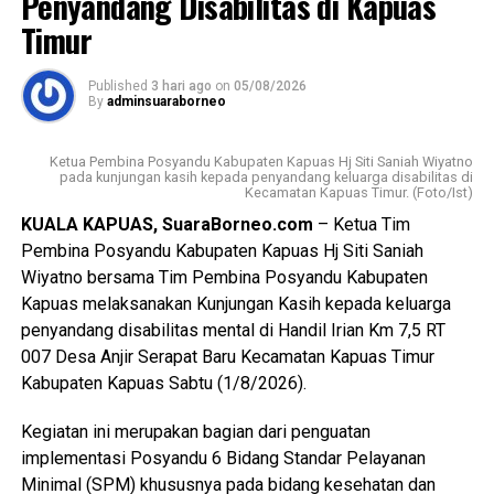
Penyandang Disabilitas di Kapuas
Ia mengatakan keberhasilan pembangunan tidak hanya
Timur
diukur dari kemajuan fisik dan ekonomi tetapi juga dari
lahirnya generasi muda yang memiliki integritas jiwa
nasionalisme mampu beradaptasi dengan perkembangan
Published
3 hari ago
on
05/08/2026
By
adminsuaraborneo
zaman, serta tetap berpegang teguh pada nilai-nilai
Pancasila sebagai dasar kehidupan berbangsa dan
Ketua Pembina Posyandu Kabupaten Kapuas Hj Siti Saniah Wiyatno
bernegara.
pada kunjungan kasih kepada penyandang keluarga disabilitas di
Kecamatan Kapuas Timur. (Foto/Ist)
$Paskibraka merupakan wadah pembentukan karakter
KUALA KAPUAS, SuaraBorneo.com
– Ketua Tim
generasi muda yang berlandaskan nilai-nilai Pancasila
Pembina Posyandu Kabupaten Kapuas Hj Siti Saniah
cinta tanah air disiplin tanggung jawab kepemimpinan, dan
Wiyatno bersama Tim Pembina Posyandu Kabupaten
semangat gotong royong,” ujarnya.
Kapuas melaksanakan Kunjungan Kasih kepada keluarga
penyandang disabilitas mental di Handil Irian Km 7,5 RT
Kepala Badan Kesbangpol Kabupaten Kapuas Yunabut
007 Desa Anjir Serapat Baru Kecamatan Kapuas Timur
menyampaikan kegiatan tersebut merupakan tindak lanjut
Kabupaten Kapuas Sabtu (1/8/2026).
Keputusan Kepala Badan Pembinaan Ideologi Pancasila
(BPIP) Nomor 50 Tahun 2024 tentang Tata Cara
Kegiatan ini merupakan bagian dari penguatan
Pengangkatan Pertama Kali Pelaksana Duta Pancasila
implementasi Posyandu 6 Bidang Standar Pelayanan
Paskibraka Indonesia Tingkat Provinsi dan
Minimal (SPM) khususnya pada bidang kesehatan dan