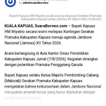
Lebih lanjut ia menjelaskan luasan lahan pertanian pangan
By
adminsuaraborneo
berkelanjutan (LP2B) Kabupaten Kapuas adalah 38.323,62
Ha.
Bupati Kapuas HM Wiyatno pada acara pelepasan Gerakan Pramuka
Kabupaten Kapuas untuk Jamnas XII Tahun 2026. (Foto/Ist)
Kemudian luasan cadangan lahan pertanian berkelanjutan
KUALA KAPUAS, SuaraBorneo.com
– Bupati Kapuas
(LCP2B) Kabupaten Kapuas 22.553,37 Ha.
HM Wiyatno secara resmi melepas Kontingen Gerakan
Pramuka Kabupaten Kapuas menuju agenda Jambore
Meski begitu terjadi permasalahan atas kondisi lahan di
Nasional (Jamnas) XII Tahun 2026.
antaranya perbedaan data antar instansi perubahan
penggunaan lahan singkronisasi dengan RTRW dan RDTR.
Acara berlangsung di Aula Kantor Dinas Pendidikan
Kabupaten Kapuas Jumat (7/8/2026). Kegiatan dirangkai
“Oleh karena itu terkait hal tersebut kami menyepakati data
dengan pelantikan Pramuka Penggalang Garuda.
final LP2B data LCP2B menyempurnakan Raperda melalui
proses harmonisasi dan pembahasan DPRD,” ujarnya.
Bupati Kapuas selaku Ketua Majelis Pembimbing Cabang
(Ujg/SB)
(Mabicab) Gerakan Pramuka Kabupaten Kapuas
mengatakan bahwa keikutsertaan dalam Jambore Nasional
Views:
12
merupakan amanah besar yang harus dijalankan dengan
Bagikan ke
penuh tanggung jawab.