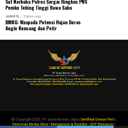
Sat Narkoba Polres Sergai Ringkus PNS
Pemko Tebing Tinggi Bawa Sabu
JAKARTA
2 tahun ago
BMKG: Waspada Potensi Hujan Deras
Angin Kencang dan Petir
© Copyright 2025, PT. Suara Borneo Jaya |
Sertifikat Dewan Pers
|
Pedoman Media Siber
|
Manajemen & Redaksi
|
SOP Wartawan
|