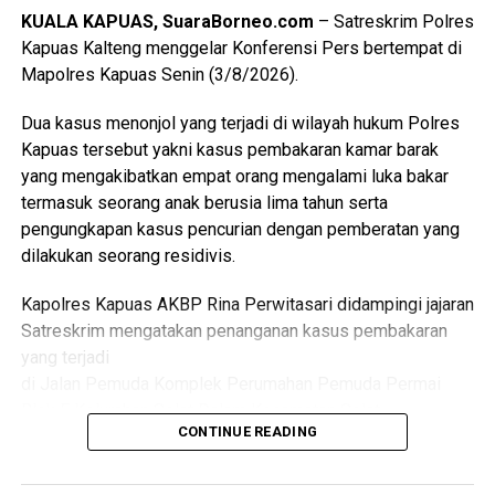
Bidang SPM memerlukan kolaborasi seluruh pihak mulai
KUALA KAPUAS, SuaraBorneo.com
– Satreskrim Polres
dari pemerintah daerah pemerintah kecamatan pemerintah
Kapuas Kalteng menggelar Konferensi Pers bertempat di
desa tenaga kesehatan kader Posyandu hingga
Mapolres Kapuas Senin (3/8/2026).
masyarakat.
Dua kasus menonjol yang terjadi di wilayah hukum Polres
“Oleh karena itu sinergi lintas sektor menjadi kunci agar
Kapuas tersebut yakni kasus pembakaran kamar barak
berbagai persoalan kesehatan dan sosial dapat dideteksi
yang mengakibatkan empat orang mengalami luka bakar
sejak dini serta ditangani secara cepat dan tepat, ” katanya.
termasuk seorang anak berusia lima tahun serta
pengungkapan kasus pencurian dengan pemberatan yang
Lebih lanjut ia mengatakan melalui kegiatan tersebut Tim
dilakukan seorang residivis.
Pembina Posyandu Kabupaten Kapuas juga memperkuat
koordinasi.
Kapolres Kapuas AKBP Rina Perwitasari didampingi jajaran
Satreskrim mengatakan penanganan kasus pembakaran
“Dalam hal ini dengan pemerintah kecamatan pemerintah
yang terjadi
desa puskesmas dan perangkat daerah terkait penanganan
di Jalan Pemuda Komplek Perumahan Pemuda Permai
kasus sosial di masyarakat sehingga pelayanan kepada
Blok F Kelurahan Selat Dalam Kecamatan Selat.
kelompok rentan dapat dilakukan secara
CONTINUE READING
berkesinambungan,” ujarnya.
Dalam kasus itu D(26) ditetapkan sebagai tersangka
(Ujg/SB)
setelah diduga sengaja membakar kamar barak tempat