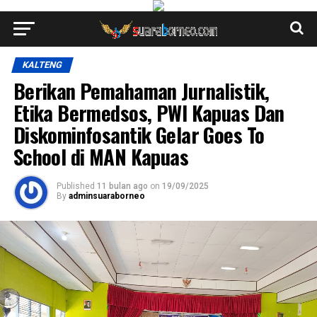
KALTENG
Berikan Pemahaman Jurnalistik,
Etika Bermedsos, PWI Kapuas Dan
Diskominfosantik Gelar Goes To
School di MAN Kapuas
Published
11 bulan ago
on
19/09/2025
By
adminsuaraborneo