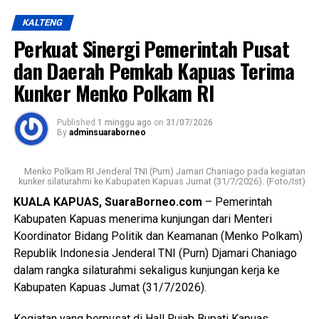
kekasihnya sekitar pukul 23.30 WIB Minggu (19/7/2026).
Views:
25
KALTENG
Bagikan ke
Perkuat Sinergi Pemerintah Pusat
Kapolres mengatakan kasus tersebut ditangani
berdasarkan Laporan Polisi Nomor
dan Daerah Pemkab Kapuas Terima
LP/B/32/VII/2026/SPKT/Polres Kapuas/Polda
WhatsApp
0
Facebook
0
Kunker Menko Polkam RI
Kalimantan Tengah tertanggal 20 Juli 2026.
Messenger
0
Twitter/X
0
Published
1 minggu ago
on
31/07/2026
Berdasarkan hasil penyelidikan aksi nekat itu dipicu
By
adminsuaraborneo
pertengkaran antara tersangka dengan kekasihnya Rah
(26). Perselisihan keduanya telah berlangsung beberapa
Menko Polkam RI Jenderal TNI (Purn) Jamari Chaniago pada kegiatan
hari dan bahkan disertai ancaman akan membakar kamar
kunker silaturahmi ke Kabupaten Kapuas Jumat (31/7/2026). (Foto/Ist)
barak.
KUALA KAPUAS, SuaraBorneo.com
– Pemerintah
Kabupaten Kapuas menerima kunjungan dari Menteri
“Malam kejadian tersangka sempat datang ke lokasi dan
Koordinator Bidang Politik dan Keamanan (Menko Polkam)
berkumpul bersama para korban. Namun usai kembali dari
Republik Indonesia Jenderal TNI (Purn) Djamari Chaniago
menonton pertandingan final Piala Dunia ia kembali
dalam rangka silaturahmi sekaligus kunjungan kerja ke
mendatangi barak karena kembali terlibat cekcok dengan
Kabupaten Kapuas Jumat (31/7/2026).
korban,” katanya.
Kegiatan yang berpusat di Hall Rujab Bupati Kapuas