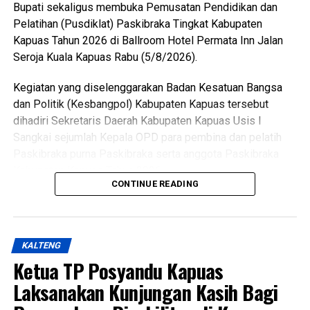
diberangkatkan menuju Bumi Perkemahan dan Graha
Bupati sekaligus membuka Pemusatan Pendidikan dan
Wisata (Buperta) Cibubur Jakarta, untuk mengikuti agenda
Pelatihan (Pusdiklat) Paskibraka Tingkat Kabupaten
Jamnas pada 13–23 Agustus 2026.
Kapuas Tahun 2026 di Ballroom Hotel Permata Inn Jalan
Seroja Kuala Kapuas Rabu (5/8/2026).
“Mereka akan bergabung dengan Pramuka Penggalang se-
Indonesia menurut informasi juga hadir Pramuka se-Asia
Kegiatan yang diselenggarakan Badan Kesatuan Bangsa
Tenggara. Ini merupakan hal positif bagi perkembangan
dan Politik (Kesbangpol) Kabupaten Kapuas tersebut
anak-anak terutama duta Pramuka Kabupaten Kapuas,”
dihadiri Sekretaris Daerah Kabupaten Kapuas Usis I
ujarnya. (Ujg/SB)
Sangkai sejumlah Kepala OPD para pembina dan pelatih
Paskibraka purna Paskibraka serta anggota Paskibraka
Views:
13
Kabupaten Kapuas Tahun 2026.
Bagikan ke
CONTINUE READING
Bupati HM Wiyatno menegaskan bahwa Pemerintah
Kabupaten Kapuas berkomitmen mewujudkan
WhatsApp
0
Facebook
0
pembangunan yang berorientasi pada peningkatan kualitas
KALTENG
sumber daya manusia sebagai bagian dari visi daerah,
Messenger
0
Twitter/X
0
Ketua TP Posyandu Kapuas
yakni mewujudkan masyarakat Kabupaten Kapuas yang
berdaya saing, sejahtera indah aman dan religius.
Laksanakan Kunjungan Kasih Bagi