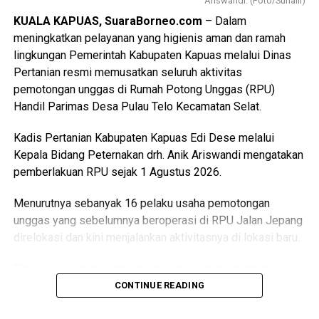
Ariswandi. (Foto/Suhaili)
KUALA KAPUAS, SuaraBorneo.com
– Dalam
meningkatkan pelayanan yang higienis aman dan ramah
lingkungan Pemerintah Kabupaten Kapuas melalui Dinas
Pertanian resmi memusatkan seluruh aktivitas
pemotongan unggas di Rumah Potong Unggas (RPU)
Handil Parimas Desa Pulau Telo Kecamatan Selat.
Kadis Pertanian Kabupaten Kapuas Edi Dese melalui
Kepala Bidang Peternakan drh. Anik Ariswandi mengatakan
pemberlakuan RPU sejak 1 Agustus 2026.
Menurutnya sebanyak 16 pelaku usaha pemotongan
unggas yang sebelumnya beroperasi di RPU Jalan Jepang
direlokasi dan kini menjalankan aktivitasnya di lokasi baru.
“Relokasi itu dilakukan sebagai upaya meningkatkan
kualitas pelayanan sekaligus menghadirkan fasilitas
CONTINUE READING
pemotongan unggas yang lebih higienis aman dan ramah