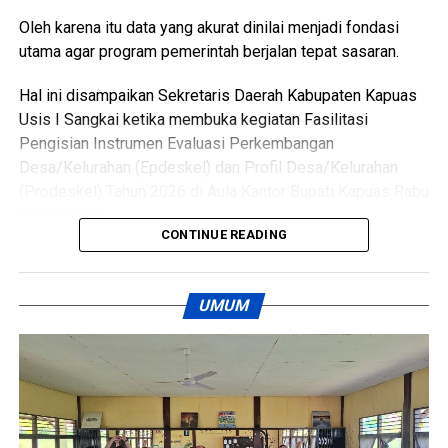
Views:
30
Oleh karena itu data yang akurat dinilai menjadi fondasi
Bagikan ke
utama agar program pemerintah berjalan tepat sasaran.
Hal ini disampaikan Sekretaris Daerah Kabupaten Kapuas
WhatsApp
0
Facebook
0
Usis I Sangkai ketika membuka kegiatan Fasilitasi
Pengisian Instrumen Evaluasi Perkembangan
Messenger
0
Twitter/X
0
Desa/Kelurahan (Epdeskel) dan Profil Desa/Kelurahan
(Prodeskel) Tahun 2026 di Aula Kantor Bupati Kapuas Rabu
(29/7/2026).
CONTINUE READING
Kegiatan tersebut dihadiri Pelaksana Tugas Kepala Dinas
Pemberdayaan Masyarakat dan Desa (PMD) Kabupaten
UMUM
Kapuas Perry Noah para camat kepala desa lurah
perangkat desa operator desa dan kelurahan serta Tim
PROAKTIF sebagai fasilitator.
Sekda Kapuas Usis I Sangkai menegaskan Prodeskel dan
Epdeskel bukan sekadar kewajiban administrasi.