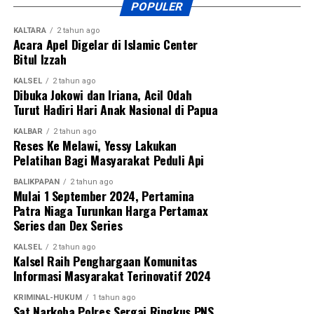
POPULER
KALTARA
2 tahun ago
Acara Apel Digelar di Islamic Center
Bitul Izzah
KALSEL
2 tahun ago
Dibuka Jokowi dan Iriana, Acil Odah
Turut Hadiri Hari Anak Nasional di Papua
KALBAR
2 tahun ago
Reses Ke Melawi, Yessy Lakukan
Pelatihan Bagi Masyarakat Peduli Api
BALIKPAPAN
2 tahun ago
Mulai 1 September 2024, Pertamina
Patra Niaga Turunkan Harga Pertamax
Series dan Dex Series
KALSEL
2 tahun ago
Kalsel Raih Penghargaan Komunitas
Informasi Masyarakat Terinovatif 2024
KRIMINAL-HUKUM
1 tahun ago
Sat Narkoba Polres Sergai Ringkus PNS