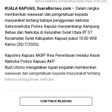
Bebas Narkoba di Kelurahan Selat Utara. (Foto/Ist)
“Mutu konstruksi harus menjadi perhatian utama agar jalan
KUALA KAPUAS, SuaraBorneo.com
– Dalam rangka
yang dibangun memiliki daya tahan yang baik dan dapat
memberikan wawasan dan pengetahuan kepada
dimanfaatkan masyarakat dalam jangka panjang,” ujarnya.
masyarakat tentang bahaya penggunaan narkoba
(Ujg/SB)
Satresnarkoba Polres Kapuas menyambangi Kampung
Bebas dari Narkoba di Kelurahan Selat Utara RT 07
Views:
30
Kecamatan Selat Kabupaten Kapuas pukul 10.00 WIB
Bagikan ke
Kamis (30/7/2026).
Kapolres Kapuas AKBP Rina Perwitasari melalui Kasat
WhatsApp
0
Facebook
0
Narkoba Polres Kapuas AKP
Budi Utomo mengatakan tujuan kegiatan memberikan
Messenger
0
Twitter/X
0
wawasan dan pengetahuan kepada masyarakat tentang
bahaya penggunaan narkoba.
“Narkoba adalah ancaman serta dampak buruk yang
ditimbulkannya. Oleh karena itu kami mengajak masyarakat
CONTINUE READING
Untuk Tetap aktif membantu pihak kepolisian dalam
mencegah peredaran narkoba,” katanya.