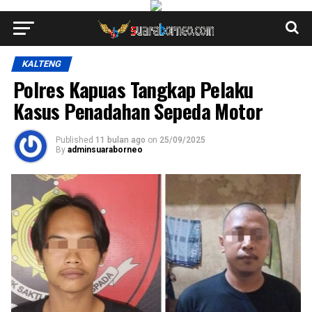
KALTENG
Polres Kapuas Tangkap Pelaku
Kasus Penadahan Sepeda Motor
Published
11 bulan ago
on
25/09/2025
By
adminsuaraborneo