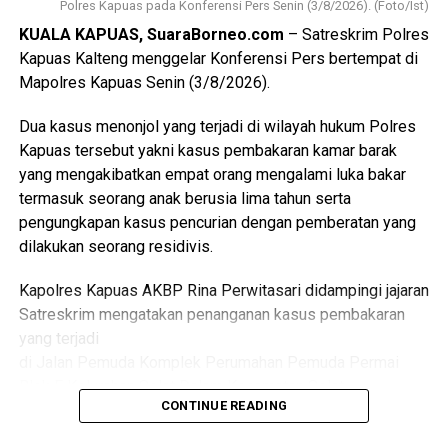
Polres Kapuas pada Konferensi Pers Senin (3/8/2026). (Foto/Ist)
“Dalam hal ini dengan pemerintah kecamatan pemerintah
KUALA KAPUAS, SuaraBorneo.com
– Satreskrim Polres
desa puskesmas dan perangkat daerah terkait penanganan
Kapuas Kalteng menggelar Konferensi Pers bertempat di
kasus sosial di masyarakat sehingga pelayanan kepada
Mapolres Kapuas Senin (3/8/2026).
kelompok rentan dapat dilakukan secara
berkesinambungan,” ujarnya.
Dua kasus menonjol yang terjadi di wilayah hukum Polres
(Ujg/SB)
Kapuas tersebut yakni kasus pembakaran kamar barak
yang mengakibatkan empat orang mengalami luka bakar
Views:
20
termasuk seorang anak berusia lima tahun serta
Bagikan ke
pengungkapan kasus pencurian dengan pemberatan yang
dilakukan seorang residivis.
WhatsApp
0
Facebook
0
Kapolres Kapuas AKBP Rina Perwitasari didampingi jajaran
Messenger
0
Twitter/X
0
Satreskrim mengatakan penanganan kasus pembakaran
yang terjadi
di Jalan Pemuda Komplek Perumahan Pemuda Permai
Blok F Kelurahan Selat Dalam Kecamatan Selat.
CONTINUE READING
Dalam kasus itu D(26) ditetapkan sebagai tersangka