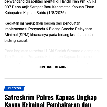
penyandang disabilitas mental di Handil Irian Km 7,5 RT
007 Desa Anjir Serapat Baru Kecamatan Kapuas Timur
Kabupaten Kapuas Sabtu (1/8/2026).
Kegiatan ini merupakan bagian dari penguatan
implementasi Posyandu 6 Bidang Standar Pelayanan
Minimal (SPM) khususnya pada bidang kesehatan dan
bidang sosial.
Pada kegiatan tersebut Hj Siti Saniah Wiyatno didampingi
Tim Pembina Posyandu Kabupaten Kapuas bersama
perangkat daerah terkait di antaranya Dinas Pemberdayaan
CONTINUE READING
Masyarakat dan Desa (DPMD) Dinas Kesehatan Dinas
Pemberdayaan Perempuan Perlindungan Anak
Pengendalian Penduduk dan Keluarga Berencana
(P3APPKB) Dinas Sosial Pemerintah Kecamatan Kapuas
KALTENG
Timur Pemdes serta kader Posyandu.
Satreskrim Polres Kapuas Ungkap
Menurutnya kunjungan kasih ini merupakan bentuk
Kasus Kriminal Pembakaran dan