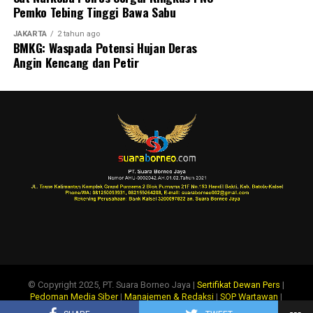
Pemko Tebing Tinggi Bawa Sabu
JAKARTA
2 tahun ago
BMKG: Waspada Potensi Hujan Deras
Angin Kencang dan Petir
© Copyright 2025, PT. Suara Borneo Jaya |
Sertifikat Dewan Pers
|
Pedoman Media Siber
|
Manajemen & Redaksi
|
SOP Wartawan
|
Disclaimer
|
Tentang Kami
|
Info Iklan