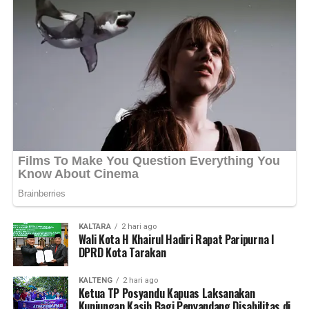
“Kami ingin seluruh data desa
dan kelurahan dapat diinput secara akurat sehingga mampu
menggambarkan kondisi riil sebagai dasar penilaian
perkembangan desa,” ujarnya. (Ujg/SB)
Views:
28
Bagikan ke
WhatsApp
0
Facebook
0
Messenger
0
Twitter/X
0
KALTARA
2 hari ago
Wali Kota H Khairul Hadiri Rapat Paripurna I
DPRD Kota Tarakan
KALTENG
2 hari ago
Ketua TP Posyandu Kapuas Laksanakan
Kunjungan Kasih Bagi Penyandang Disabilitas di