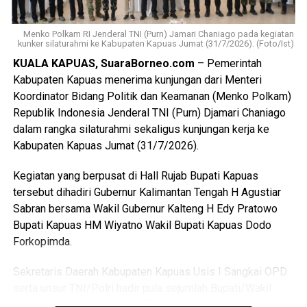
Nah saat pintu kamar dikunci dari dalam tersangka
menggedor hingga mendobrak pintu kemudian masuk
Menko Polkam RI Jenderal TNI (Purn) Jamari Chaniago pada kegiatan
kunker silaturahmi ke Kabupaten Kapuas Jumat (31/7/2026). (Foto/Ist)
sambil merusak sejumlah barang dan melanjutkan
KUALA KAPUAS, SuaraBorneo.com
– Pemerintah
pertengkaran.
Kabupaten Kapuas menerima kunjungan dari Menteri
Tak lama kemudian tersangka diduga menyiramkan sekitar
Koordinator Bidang Politik dan Keamanan (Menko Polkam)
satu liter BBM jenis pertalite ke lantai kamar dan barang-
Republik Indonesia Jenderal TNI (Purn) Djamari Chaniago
barang milik korban sebelum menyalakan korek api yang
dalam rangka silaturahmi sekaligus kunjungan kerja ke
memicu kobaran api.
Kabupaten Kapuas Jumat (31/7/2026).
Akibat kebakaran tersebut empat orang mengalami luka
Kegiatan yang berpusat di Hall Rujab Bupati Kapuas
bakar, yakni Rah (26) Muh(5) Len (26) dan Am(25). Selain
tersebut dihadiri Gubernur Kalimantan Tengah H Agustiar
korban luka sejumlah barang berharga ikut hangus terbakar
Sabran bersama Wakil Gubernur Kalteng H Edy Pratowo
di antaranya pakaian tas dan satu unit iPhone 12 Pro Max.
Bupati Kapuas HM Wiyatno Wakil Bupati Kapuas Dodo
Forkopimda.
“Motif pembakaran dipicu rasa kesal tersangka setelah
dituduh berselingkuh dan hubungan asmaranya dengan
Sekretaris Daerah Kabupaten Kapuas Usis I Sangkai OPD
korban berakhir,” jelasnya.
serta unsur TNI/Polri hadir pula sejumlah Bupati/Wakil
Bupati diwilayah Kalimantan Tengah bersama unsur