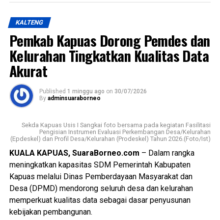
Ia menjelaskan pelaksanaan kegiatan oleh Kasat
KALTENG
Resnarkoba Polres Kapuas KBO Satresnarkoba Polres
Pemkab Kapuas Dorong Pemdes dan
Kapuas Kanit 1 Satresnarkoba Polres Kapuas serta
anggota Satresnarkoba.
Kelurahan Tingkatkan Kualitas Data
Akurat
“Adapun sasaran kegiatan lurah tokoh masyarakat tokoh
pemuda tokoh masyarakat serta masyarakat Kelurahan
Published
1 minggu ago
on
30/07/2026
Selat Utara dengan melakukan Koordinasi dengan posko
By
adminsuaraborneo
kampung bebas narkoba untuk melakukan deteksi dini,”
jelasnya.
Sekda Kapuas Usis I Sangkai foto bersama pada kegiatan Fasilitasi
Pengisian Instrumen Evaluasi Perkembangan Desa/Kelurahan
(Epdeskel) dan Profil Desa/Kelurahan (Prodeskel) Tahun 2026.(Foto/Ist)
Kasat Narkoba melanjutkan dalam kegiatan melakukan
Koordinasi Lomba Yel-Yel Anti Narkoba di tingkat RT di
KUALA KAPUAS, SuaraBorneo.com
– Dalam rangka
Kelurahan Selat Utara dalam rangka memperingati HUT RI.
meningkatkan kapasitas SDM Pemerintah Kabupaten
Kapuas melalui Dinas Pemberdayaan Masyarakat dan
“Selama kegiatan berlangsung dalam keadaan aman
Desa (DPMD) mendorong seluruh desa dan kelurahan
kondusif warga antusias mendukung program dan
memperkuat kualitas data sebagai dasar penyusunan
dokumen terlampir,” ujarnya. (Ujg/SB)
kebijakan pembangunan.