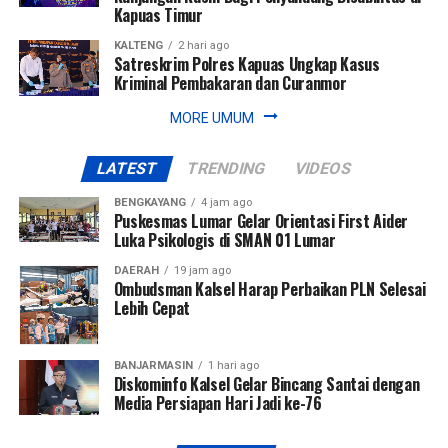
Kapuas Timur
KALTENG
2 hari ago
Satreskrim Polres Kapuas Ungkap Kasus
Kriminal Pembakaran dan Curanmor
MORE UMUM
LATEST
TRENDING
VIDEOS
BENGKAYANG
4 jam ago
Puskesmas Lumar Gelar Orientasi First Aider
Luka Psikologis di SMAN 01 Lumar
DAERAH
19 jam ago
Ombudsman Kalsel Harap Perbaikan PLN Selesai
Lebih Cepat
BANJARMASIN
1 hari ago
Diskominfo Kalsel Gelar Bincang Santai dengan
Media Persiapan Hari Jadi ke-76