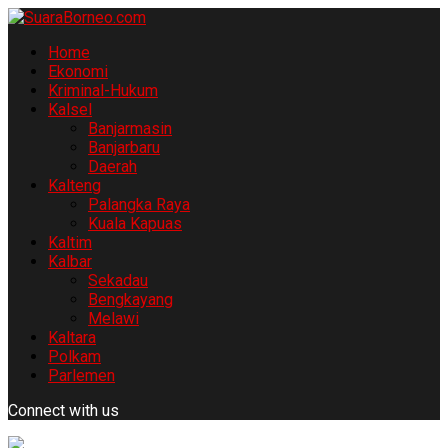
Home
Ekonomi
Kriminal-Hukum
Kalsel
Banjarmasin
Banjarbaru
Daerah
Kalteng
Palangka Raya
Kuala Kapuas
Kaltim
Kalbar
Sekadau
Bengkayang
Melawi
Kaltara
Polkam
Parlemen
Connect with us