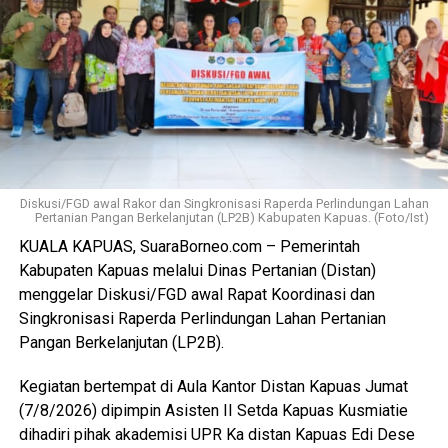
bersedia direlokasi tanpa adanya penolakan. Seluruh 16
pemotong unggas telah memenuhi kewajiban membayar
retribusi.
Ia menambahkan sesuai Perda yang berlaku yakni sebesar
Rp300 per ekor meningkat dari tarif sebelumnya Rp100
per ekor. Dana ini masuk pendapatan daerah kemudian
kembali kepada peningkatan fasilitas RPU itu sendiri.
Diskusi/FGD awal Rakor dan Singkronisasi Raperda Perlindungan Lahan
Pertanian Pangan Berkelanjutan (LP2B) Kabupaten Kapuas. (Foto/Ist)
“Pemerintah Kabupaten Kapuas berharap proses
KUALA KAPUAS, SuaraBorneo.com – Pemerintah
pemotongan unggas dapat berlangsung lebih tertata
Kabupaten Kapuas melalui Dinas Pertanian (Distan)
memenuhi standar kesehatan masyarakat serta
menggelar Diskusi/FGD awal Rapat Koordinasi dan
menghasilkan produk unggas yang lebih bersih serta aman
Singkronisasi Raperda Perlindungan Lahan Pertanian
dikonsumsi,” ujarnya. (Ujg/SB)
Pangan Berkelanjutan (LP2B).
Views:
5
Kegiatan bertempat di Aula Kantor Distan Kapuas Jumat
Bagikan ke
(7/8/2026) dipimpin Asisten II Setda Kapuas Kusmiatie
dihadiri pihak akademisi UPR Ka distan Kapuas Edi Dese