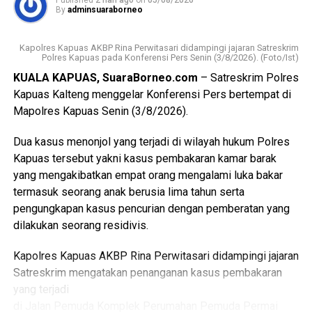
Published
2 hari ago
on
05/08/2026
pada pelayanan kesehatan ibu dan anak, tetapi juga
By
adminsuaraborneo
mencakup enam bidang Standar Pelayanan Minimal.
Messenger
0
Twitter/X
0
Kapolres Kapuas AKBP Rina Perwitasari didampingi jajaran Satreskrim
Ia mengatakan keberhasilan implementasi Posyandu 6
Polres Kapuas pada Konferensi Pers Senin (3/8/2026). (Foto/Ist)
Bidang SPM memerlukan kolaborasi seluruh pihak mulai
KUALA KAPUAS, SuaraBorneo.com
– Satreskrim Polres
dari pemerintah daerah pemerintah kecamatan pemerintah
Kapuas Kalteng menggelar Konferensi Pers bertempat di
desa tenaga kesehatan kader Posyandu hingga
Mapolres Kapuas Senin (3/8/2026).
masyarakat.
Dua kasus menonjol yang terjadi di wilayah hukum Polres
“Oleh karena itu sinergi lintas sektor menjadi kunci agar
Kapuas tersebut yakni kasus pembakaran kamar barak
berbagai persoalan kesehatan dan sosial dapat dideteksi
yang mengakibatkan empat orang mengalami luka bakar
sejak dini serta ditangani secara cepat dan tepat, ” katanya.
termasuk seorang anak berusia lima tahun serta
pengungkapan kasus pencurian dengan pemberatan yang
Lebih lanjut ia mengatakan melalui kegiatan tersebut Tim
dilakukan seorang residivis.
Pembina Posyandu Kabupaten Kapuas juga memperkuat
koordinasi.
Kapolres Kapuas AKBP Rina Perwitasari didampingi jajaran
Satreskrim mengatakan penanganan kasus pembakaran
“Dalam hal ini dengan pemerintah kecamatan pemerintah
yang terjadi
desa puskesmas dan perangkat daerah terkait penanganan
di Jalan Pemuda Komplek Perumahan Pemuda Permai