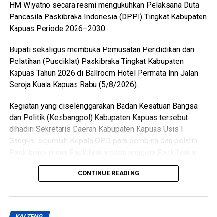
HM Wiyatno secara resmi mengukuhkan Pelaksana Duta
Pancasila Paskibraka Indonesia (DPPI) Tingkat Kabupaten
Views:
6
Kapuas Periode 2026–2030.
Bagikan ke
Bupati sekaligus membuka Pemusatan Pendidikan dan
WhatsApp
0
Facebook
0
Pelatihan (Pusdiklat) Paskibraka Tingkat Kabupaten
Kapuas Tahun 2026 di Ballroom Hotel Permata Inn Jalan
Messenger
0
Twitter/X
0
Seroja Kuala Kapuas Rabu (5/8/2026).
Kegiatan yang diselenggarakan Badan Kesatuan Bangsa
dan Politik (Kesbangpol) Kabupaten Kapuas tersebut
dihadiri Sekretaris Daerah Kabupaten Kapuas Usis I
Sangkai sejumlah Kepala OPD para pembina dan pelatih
Paskibraka purna Paskibraka serta anggota Paskibraka
Kabupaten Kapuas Tahun 2026.
CONTINUE READING
Bupati HM Wiyatno menegaskan bahwa Pemerintah
Kabupaten Kapuas berkomitmen mewujudkan
pembangunan yang berorientasi pada peningkatan kualitas
KALTENG