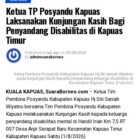
sumber daya manusia sebagai bagian dari visi daerah,
Ketua TP Posyandu Kapuas
yakni mewujudkan masyarakat Kabupaten Kapuas yang
berdaya saing, sejahtera indah aman dan religius.
Laksanakan Kunjungan Kasih Bagi
Penyandang Disabilitas di Kapuas
Ia mengatakan keberhasilan pembangunan tidak hanya
Timur
diukur dari kemajuan fisik dan ekonomi tetapi juga dari
lahirnya generasi muda yang memiliki integritas jiwa
nasionalisme mampu beradaptasi dengan perkembangan
Published
2 hari ago
on
05/08/2026
By
adminsuaraborneo
zaman, serta tetap berpegang teguh pada nilai-nilai
Pancasila sebagai dasar kehidupan berbangsa dan
Ketua Pembina Posyandu Kabupaten Kapuas Hj Siti Saniah Wiyatno
bernegara.
pada kunjungan kasih kepada penyandang keluarga disabilitas di
Kecamatan Kapuas Timur. (Foto/Ist)
$Paskibraka merupakan wadah pembentukan karakter
KUALA KAPUAS, SuaraBorneo.com
– Ketua Tim
generasi muda yang berlandaskan nilai-nilai Pancasila
Pembina Posyandu Kabupaten Kapuas Hj Siti Saniah
cinta tanah air disiplin tanggung jawab kepemimpinan, dan
Wiyatno bersama Tim Pembina Posyandu Kabupaten
semangat gotong royong,” ujarnya.
Kapuas melaksanakan Kunjungan Kasih kepada keluarga
penyandang disabilitas mental di Handil Irian Km 7,5 RT
Kepala Badan Kesbangpol Kabupaten Kapuas Yunabut
007 Desa Anjir Serapat Baru Kecamatan Kapuas Timur
menyampaikan kegiatan tersebut merupakan tindak lanjut
Kabupaten Kapuas Sabtu (1/8/2026).