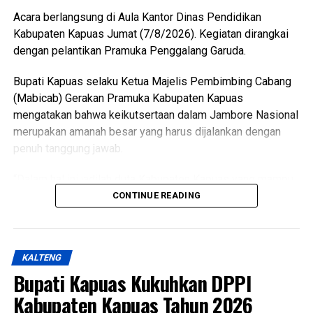
Messenger
0
Twitter/X
0
Acara berlangsung di Aula Kantor Dinas Pendidikan
Kabupaten Kapuas Jumat (7/8/2026). Kegiatan dirangkai
dengan pelantikan Pramuka Penggalang Garuda.
Bupati Kapuas selaku Ketua Majelis Pembimbing Cabang
(Mabicab) Gerakan Pramuka Kabupaten Kapuas
mengatakan bahwa keikutsertaan dalam Jambore Nasional
merupakan amanah besar yang harus dijalankan dengan
penuh tanggung jawab.
“Dalam hal ini jadilah duta Kabupaten Kapuas yang mampu
menunjukkan sikap disiplin, sopan santun semangat
CONTINUE READING
gotong royong, serta menjunjung tinggi nilai-nilai Tri Satya
dan Dasa Dharma Pramuka,” ujarnya.
KALTENG
Ia mengatakan pembentukan karakter tersebut selaras
Bupati Kapuas Kukuhkan DPPI
dengan penetapan predikat Pramuka Penggalang Garuda.
Oleh karena itu melalui pembinaan ketat para anggota yang
Kabupaten Kapuas Tahun 2026
dilantik diharapkan mampu menjadi teladan.