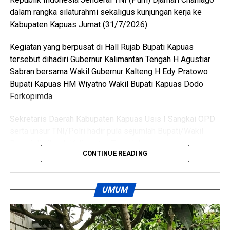
menonton pertandingan final Piala Dunia ia kembali
dalam rangka silaturahmi sekaligus kunjungan kerja ke
mendatangi barak karena kembali terlibat cekcok dengan
Kabupaten Kapuas Jumat (31/7/2026).
korban,” katanya.
Kegiatan yang berpusat di Hall Rujab Bupati Kapuas
Nah saat pintu kamar dikunci dari dalam tersangka
tersebut dihadiri Gubernur Kalimantan Tengah H Agustiar
menggedor hingga mendobrak pintu kemudian masuk
Sabran bersama Wakil Gubernur Kalteng H Edy Pratowo
sambil merusak sejumlah barang dan melanjutkan
Bupati Kapuas HM Wiyatno Wakil Bupati Kapuas Dodo
pertengkaran.
Forkopimda.
Tak lama kemudian tersangka diduga menyiramkan sekitar
Sekretaris Daerah Kabupaten Kapuas Usis I Sangkai OPD
satu liter BBM jenis pertalite ke lantai kamar dan barang-
serta unsur TNI/Polri hadir pula sejumlah Bupati/Wakil
barang milik korban sebelum menyalakan korek api yang
Bupati diwilayah Kalimantan Tengah bersama unsur
memicu kobaran api.
CONTINUE READING
Forkopimdanya.
Akibat kebakaran tersebut empat orang mengalami luka
Pertemuan silaturahmi tersebut menjadi momentum
bakar, yakni Rah (26) Muh(5) Len (26) dan Am(25). Selain
UMUM
memperkuat sinergi antara pemerintah pusat dan daerah
korban luka sejumlah barang berharga ikut hangus terbakar
dalam menjaga stabilitas politik keamanan serta
di antaranya pakaian tas dan satu unit iPhone 12 Pro Max.
mendukung percepatan pembangunan nasional.
“Motif pembakaran dipicu rasa kesal tersangka setelah