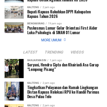
KALTENG
2 jam ago
Bupati Kapuas Kukuhkan DPPI Kabupaten
Kapuas Tahun 2026
BENGKAYANG
19 jam ago
Puskesmas Lumar Gelar Orientasi First Aider
Luka Psikologis di SMAN 01 Lumar
MORE UMUM
LATEST
TRENDING
VIDEOS
BANJARMASIN
1 jam ago
Suryani, Hendra Cipta dan Khairiadi Asa Garap
“Lempeng Pisang”
KALTENG
2 jam ago
Tingkatkan Pelayanan dan Ramah Lingkungan
Distan Kapuas Relokasi RPU ke Handil Parimas
Desa Pulau Telo
KALTENG
2 jam ago