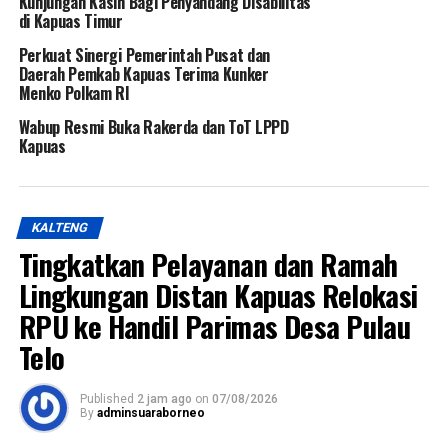
Kunjungan Kasih Bagi Penyandang Disabilitas
di Kapuas Timur
Perkuat Sinergi Pemerintah Pusat dan
Daerah Pemkab Kapuas Terima Kunker
Menko Polkam RI
Wabup Resmi Buka Rakerda dan ToT LPPD
Kapuas
KALTENG
Tingkatkan Pelayanan dan Ramah
Lingkungan Distan Kapuas Relokasi
RPU ke Handil Parimas Desa Pulau
Telo
Published
2 jam ago
on
07/08/2026
By
adminsuaraborneo