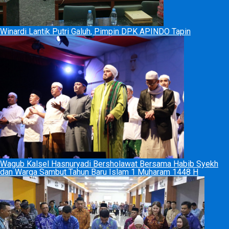
Winardi Lantik Putri Galuh, Pimpin DPK APINDO Tapin
Wagub Kalsel Hasnuryadi Bersholawat Bersama Habib Syekh
dan Warga Sambut Tahun Baru Islam 1 Muharam 1448 H