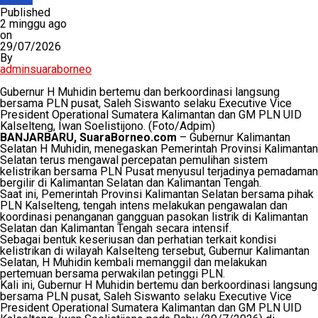
Published
2 minggu ago
on
29/07/2026
By
adminsuaraborneo
Gubernur H Muhidin bertemu dan berkoordinasi langsung
bersama PLN pusat, Saleh Siswanto selaku Executive Vice
President Operational Sumatera Kalimantan dan GM PLN UID
Kalselteng, Iwan Soelistijono. (Foto/Adpim)
BANJARBARU, SuaraBorneo.com
– Gubernur Kalimantan
Selatan H Muhidin, menegaskan Pemerintah Provinsi Kalimantan
Selatan terus mengawal percepatan pemulihan sistem
kelistrikan bersama PLN Pusat menyusul terjadinya pemadaman
bergilir di Kalimantan Selatan dan Kalimantan Tengah.
Saat ini, Pemerintah Provinsi Kalimantan Selatan bersama pihak
PLN Kalselteng, tengah intens melakukan pengawalan dan
koordinasi penanganan gangguan pasokan listrik di Kalimantan
Selatan dan Kalimantan Tengah secara intensif.
Sebagai bentuk keseriusan dan perhatian terkait kondisi
kelistrikan di wilayah Kalselteng tersebut, Gubernur Kalimantan
Selatan, H Muhidin kembali memanggil dan melakukan
pertemuan bersama perwakilan petinggi PLN.
Kali ini, Gubernur H Muhidin bertemu dan berkoordinasi langsung
bersama PLN pusat, Saleh Siswanto selaku Executive Vice
President Operational Sumatera Kalimantan dan GM PLN UID