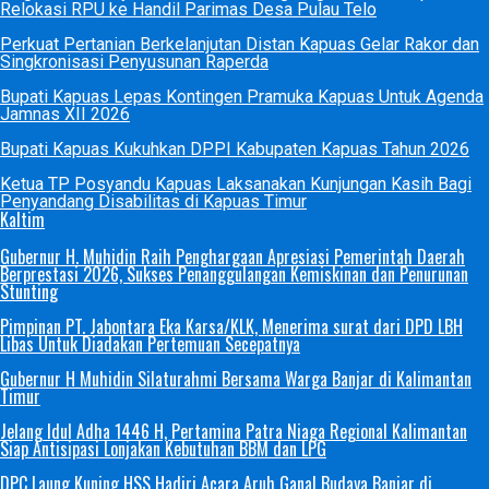
Relokasi RPU ke Handil Parimas Desa Pulau Telo
Perkuat Pertanian Berkelanjutan Distan Kapuas Gelar Rakor dan
Singkronisasi Penyusunan Raperda
Bupati Kapuas Lepas Kontingen Pramuka Kapuas Untuk Agenda
Jamnas XII 2026
Bupati Kapuas Kukuhkan DPPI Kabupaten Kapuas Tahun 2026
Ketua TP Posyandu Kapuas Laksanakan Kunjungan Kasih Bagi
Penyandang Disabilitas di Kapuas Timur
Kaltim
Gubernur H. Muhidin Raih Penghargaan Apresiasi Pemerintah Daerah
Berprestasi 2026, Sukses Penanggulangan Kemiskinan dan Penurunan
Stunting
Pimpinan PT. Jabontara Eka Karsa/KLK, Menerima surat dari DPD LBH
Libas Untuk Diadakan Pertemuan Secepatnya
Gubernur H Muhidin Silaturahmi Bersama Warga Banjar di Kalimantan
Timur
Jelang Idul Adha 1446 H, Pertamina Patra Niaga Regional Kalimantan
Siap Antisipasi Lonjakan Kebutuhan BBM dan LPG
DPC Laung Kuning HSS Hadiri Acara Aruh Ganal Budaya Banjar di