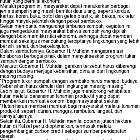
hutan yang bernilai ekonomi.
Melalui program ini, masyarakat dapat menukarkan berbagai
jenis sampah yang masih bernilai daur ulang, seperti kardus,
kertas, koran, buku, botol dan gelas plastik, aki bekas, rak telur,
hingga minyak jelantah dengan paket sembako.
Selain membantu mengurangi timbunan sampah, kegiatan ini
juga mengedukasi masyarakat bahwa sampah yang dipilah
dengan baik memiliki nilai ekonomi, sehingga dapat memberi
manfaat sekaligus mendukung terciptanya lingkungan yang lebih
bersih, sehat, dan berkelanjutan.
Dalam sambutannya, Gubernur H. Muhidin mengapresiasi
kolaborasi berbagai pihak dalam menyukseskan program tukar
sampah dengan sembako.
Menurut Gubernur H. Muhidin, gerakan tersebut harus dibarengi
dengan budaya menjaga kebersihan, dimulai dari lingkungan
masing masing.
“Program tukar sampah dengan sembako harus menjadi budaya.
Kebersihan harus dimulai dari lingkungan masing-masing.”
Lebih lanjut, Gubernur H. Muhidin juga mendorong rehabilitasi
hutan melalui penanaman tanaman produktif yang dapat
memberikan manfaat ekonomi bagi masyarakat sekitar.
“Hutan harus memberi manfaat bagi masyarakat melalui tanaman
produktif seperti durian, manggis, rambutan, langsat, dan
lainnya.”ujarnya.
Selain itu, Gubernur H. Muhidin menilai potensi jutaan hektare
hutan di Kalsel perlu dioptimalkan, termasuk melalui
pengembangan carbon credit sebagai sumber pendapatan
daerah.