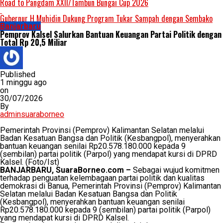
Road to Pangdam XXII/Tambun Bungai Cup 2026
Gubernur H Muhidin Dukung Program Tukar Sampah dengan Sembako
Banjarbaru
Pemprov Kalsel Salurkan Bantuan Keuangan Partai Politik dengan
Total Rp 20,5 Miliar
Published
1 minggu ago
on
30/07/2026
By
adminsuaraborneo
Pemerintah Provinsi (Pemprov) Kalimantan Selatan melalui
Badan Kesatuan Bangsa dan Politik (Kesbangpol), menyerahkan
bantuan keuangan senilai Rp20.578.180.000 kepada 9
(sembilan) partai politik (Parpol) yang mendapat kursi di DPRD
Kalsel. (Foto/Ist)
BANJARBARU, SuaraBorneo.com –
Sebagai wujud komitmen
terhadap penguatan kelembagaan partai politik dan kualitas
demokrasi di Banua, Pemerintah Provinsi (Pemprov) Kalimantan
Selatan melalui Badan Kesatuan Bangsa dan Politik
(Kesbangpol), menyerahkan bantuan keuangan senilai
Rp20.578.180.000 kepada 9 (sembilan) partai politik (Parpol)
yang mendapat kursi di DPRD Kalsel.