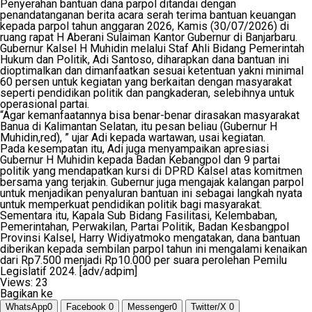
Penyerahan bantuan dana parpol ditandai dengan
penandatanganan berita acara serah terima bantuan keuangan
kepada parpol tahun anggaran 2026, Kamis (30/07/2026) di
ruang rapat H Aberani Sulaiman Kantor Gubernur di Banjarbaru.
Gubernur Kalsel H Muhidin melalui Staf Ahli Bidang Pemerintah
Hukum dan Politik, Adi Santoso, diharapkan dana bantuan ini
dioptimalkan dan dimanfaatkan sesuai ketentuan yakni minimal
60 persen untuk kegiatan yang berkaitan dengan masyarakat
seperti pendidikan politik dan pangkaderan, selebihnya untuk
operasional partai.
“Agar kemanfaatannya bisa benar-benar dirasakan masyarakat
Banua di Kalimantan Selatan, itu pesan beliau (Gubernur H
Muhidin,red), ” ujar Adi kepada wartawan, usai kegiatan.
Pada kesempatan itu, Adi juga menyampaikan apresiasi
Gubernur H Muhidin kepada Badan Kebangpol dan 9 partai
politik yang mendapatkan kursi di DPRD Kalsel atas komitmen
bersama yang terjakin. Gubernur juga mengajak kalangan parpol
untuk menjadikan penyaluran bantuan ini sebagai langkah nyata
untuk memperkuat pendidikan politik bagi masyarakat.
Sementara itu, Kapala Sub Bidang Fasilitasi, Kelembaban,
Pemerintahan, Perwakilan, Partai Politik, Badan Kesbangpol
Provinsi Kalsel, Harry Widiyatmoko mengatakan, dana bantuan
diberikan kepada sembilan parpol tahun ini mengalami kenaikan
dari Rp7.500 menjadi Rp10.000 per suara perolehan Pemilu
Legislatif 2024. [adv/adpim]
Views:
23
Bagikan ke
WhatsApp
0
Facebook
0
Messenger
0
Twitter/X
0