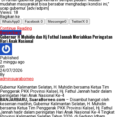
mudahan masyarakat bisa bersabar menghadapi kondisi ini,”
ucap gubernur. [adv/adpim]
Views:
18
Bagikan ke
WhatsApp
0
Facebook
0
Messenger
0
Twitter/X
0
Continue Reading
Banjarbaru
Gubernur H Muhidin dan Hj Fathul Jannah Meriahkan Peringatan
Hari Anak Nasional
Published
2 minggu ago
on
24/07/2026
By
adminsuaraborneo
Gubernur Kalimantan Selatan, H. Muhidin bersama Ketua Tim
Penggerak PKK Provinsi Kalsel, Hj. Fathul Jannah hadir dalam
peringatan Hari Anak Nasional Ke-4
BANJARBARU, SuaraBorneo.com
– Disambut hangat oleh
kesenian madihin, Gubernur Kalimantan Selatan, H. Muhidin
bersama Ketua Tim Penggerak PKK Provinsi Kalsel, Hj. Fathul
Jannah hadir dalam peringatan Hari Anak Nasional Ke-4 Tingkat
Provinsi Kalimantan Selatan Tahun 2026, di Gedung Idham