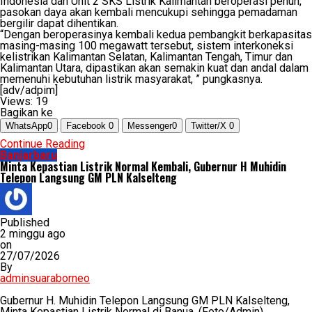
Indonesia dan Unit 2 SKS Listrik Kalimantan beroperasi penuh,
pasokan daya akan kembali mencukupi sehingga pemadaman
bergilir dapat dihentikan.
“Dengan beroperasinya kembali kedua pembangkit berkapasitas
masing-masing 100 megawatt tersebut, sistem interkoneksi
kelistrikan Kalimantan Selatan, Kalimantan Tengah, Timur dan
Kalimantan Utara, dipastikan akan semakin kuat dan andal dalam
memenuhi kebutuhan listrik masyarakat, ” pungkasnya.
[adv/adpim]
Views:
19
Bagikan ke
WhatsApp
0
Facebook
0
Messenger
0
Twitter/X
0
Continue Reading
Banjarbaru
Minta Kepastian Listrik Normal Kembali, Gubernur H Muhidin
Telepon Langsung GM PLN Kalselteng
Published
2 minggu ago
on
27/07/2026
By
adminsuaraborneo
Gubernur H. Muhidin Telepon Langsung GM PLN Kalselteng,
Minta Kepastian Listrik Normal di Banua. (Foto/Admin)