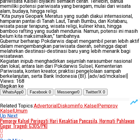
pariwisata Kalsel diyakini semakin cerah. Terlebih, Banua
memiliki potensi pariwisata yang beragam, mulai dari wisata
alam, budaya, hingga religi.
“Kita punya Geopark Meratus yang sudah diakui internasional,
hamparan pantai di Tanah Laut, Tanah Bumbu, dan Kotabaru,
wisata pasar terapung, wisata religi, kuliner khas, hingga
bamboo rafting yang sudah mendunia. Namun, potensi ini masih
belum kita maksimalkan,” tambahnya.
Gubernur berharap Pokdarwis dapat mengambil peran lebih aktif
dalam mengembangkan pariwisata daerah, sehingga dapat
melahirkan destinasi-destinasi baru yang lebih menarik bagi
wisatawan.
Kegiatan inipub menghadirkan sejumlah narasumber nasional
dan lokal, antara lain dari Pokdarwis Sulsel, Kementerian
Pariwisata, konten kreator, praktisi pengelolaan sampah
berkelanjutan, serta Bank Indonesia (BI). [adv/ad/mckalsel]
Views:
168
Bagikan ke
WhatsApp
0
Facebook
0
Messenger
0
Twitter/X
0
Related Topics:
Advertorial
Diskominfo Kalsel
Pemprov
Kalsel
Umum
Up Next
Pemprov Kalsel Peringati Hari Kesaktian Pancasila, Hormati Pahlawan
Gugur Tragedi G30S/PKI