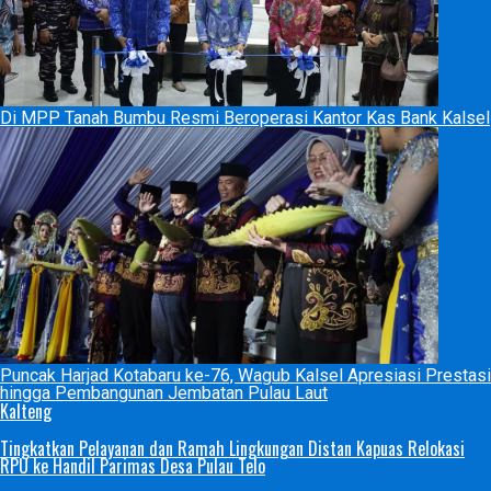
Di MPP Tanah Bumbu Resmi Beroperasi Kantor Kas Bank Kalsel
Puncak Harjad Kotabaru ke-76, Wagub Kalsel Apresiasi Prestasi
hingga Pembangunan Jembatan Pulau Laut
Kalteng
Tingkatkan Pelayanan dan Ramah Lingkungan Distan Kapuas Relokasi
RPU ke Handil Parimas Desa Pulau Telo