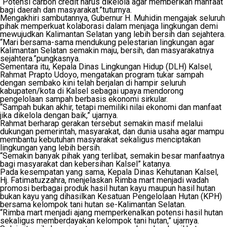
“Potensi carbon credit harus dikelola agar memberikan manfaat
bagi daerah dan masyarakat.”tuturnya.
Mengakhiri sambutannya, Gubernur H. Muhidin mengajak seluruh
pihak memperkuat kolaborasi dalam menjaga lingkungan demi
mewujudkan Kalimantan Selatan yang lebih bersih dan sejahtera.
“Mari bersama-sama mendukung pelestarian lingkungan agar
Kalimantan Selatan semakin maju, bersih, dan masyarakatnya
sejahtera.”pungkasnya.
Sementara itu, Kepala Dinas Lingkungan Hidup (DLH) Kalsel,
Rahmat Prapto Udoyo, mengatakan program tukar sampah
dengan sembako kini telah berjalan di hampir seluruh
kabupaten/kota di Kalsel sebagai upaya mendorong
pengelolaan sampah berbasis ekonomi sirkular.
“Sampah bukan akhir, tetapi memiliki nilai ekonomi dan manfaat
jika dikelola dengan baik,” ujarnya.
Rahmat berharap gerakan tersebut semakin masif melalui
dukungan pemerintah, masyarakat, dan dunia usaha agar mampu
membantu kebutuhan masyarakat sekaligus menciptakan
lingkungan yang lebih bersih.
“Semakin banyak pihak yang terlibat, semakin besar manfaatnya
bagi masyarakat dan kebersihan Kalsel” katanya.
Pada kesempatan yang sama, Kepala Dinas Kehutanan Kalsel,
Hj. Fatimatuzzahra, menjelaskan Rimba mart menjadi wadah
promosi berbagai produk hasil hutan kayu maupun hasil hutan
bukan kayu yang dihasilkan Kesatuan Pengelolaan Hutan (KPH)
bersama kelompok tani hutan se-Kalimantan Selatan.
“Rimba mart menjadi ajang memperkenalkan potensi hasil hutan
sekaligus memberdayakan kelompok tani hutan,” ujarnya.