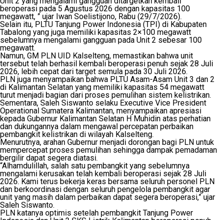
Unit 2 yang mengalami gangguan ditargetkan kembali
beroperasi pada 5 Agustus 2026 dengan kapasitas 100
megawatt, ” ujar Iwan Soelistijono, Rabu (29/7/2026).
Selain itu, PLTU Tanjung Power Indonesia (TPI) di Kabupaten
Tabalong yang juga memiliki kapasitas 2×100 megawatt
sebelumnya mengalami gangguan pada Unit 2 sebesar 100
megawatt.
Namun, GM PLN UID Kalselteng, memastikan bahwa unit
tersebut telah berhasil kembali beroperasi penuh sejak 28 Juli
2026, lebih cepat dari target semula pada 30 Juli 2026.
PLN juga menyampaikan bahwa PLTU Asam-Asam Unit 3 dan 2
di Kalimantan Selatan yang memiliki kapasitas 54 megawatt
turut menjadi bagian dari proses pemulihan sistem kelistrikan.
Sementara, Saleh Siswanto selaku Executive Vice President
Operational Sumatera Kalimantan, menyampaikan apresiasi
kepada Gubernur Kalimantan Selatan H Muhidin atas perhatian
dan dukungannya dalam mengawal percepatan perbaikan
pembangkit kelistrikan di wilayah Kalselteng.
Menurutnya, arahan Gubernur menjadi dorongan bagi PLN untuk
mempercepat proses pemulihan sehingga dampak pemadaman
bergilir dapat segera diatasi.
“Alhamdulillah, salah satu pembangkit yang sebelumnya
mengalami kerusakan telah kembali beroperasi sejak 28 Juli
2026. Kami terus bekerja keras bersama seluruh personel PLN
dan berkoordinasi dengan seluruh pengelola pembangkit agar
unit yang masih dalam perbaikan dapat segera beroperasi,” ujar
Saleh Siswanto.
PLN katanya optimis setelah pembangkit Tanjung Power