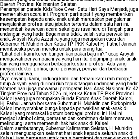
Daerah Provinsi Kalimantan Selatan.
Penampilan parade KidsTake Over- Satu Hari Saya Menjadi, juga
memeriahkan acara ini. Program partisipatif yang memberikan
kesempatan kepada anak-anak untuk merasakan pengalaman
menjalankan profesi atau jabatan tertentu dalam satu hari ini,
menambah keseruan acara sekaligus rasa haru di Tengah para
undangan yang hadir. Bagaimana tidak, salah satu perwakilan
anak, Aisyah Kayla Azzahra yang juga merupakan cucu dari
Gubernur H. Muhidin dan Ketua TP PKK Kalsel Hj. Fathul Jannah
membacaka pesan mereka untuk para orang tua.
”Lihat deh, kami keren bangen kan pakai baju ini?,” ucap Aisyah
mengawali penyampaiannya yang hari itu, didampingi anak-anak
lain yang menggunakan berbagai kostum profesi. Ada yang
menjadi dokter, poliisi, guru, penyanyi, penyiar dan berbagai
profesi lainnya.
“Ayo sayangi kami, lindungi kami dan temani kami raih mimpi,”
tutup Aisyah, yang diiringi riuh tepuk tangan undangan yang hadir.
Momen haru juga mewarnai peringatan Hari Anak Nasional Ke 42
Tingkat Provinsi Tahun 2026 ini, ketika Ketua TP PKK Provinsi
Kalsel yang juga merupakan Bunda Forum Anak Daerah Kalsel,
Hj. Fathul Jannah bersama Gubernur H. Muhidin dan Forkopimda
Kalsel menyerahkan bunga kepada perwakilan anak-anak di
Kalsel yang memakai kostum berbagai profesi ini. Hal ini
menjadi simbol cinta, perhatian dan komitmen dalam merawat,
melindungi serta memenuhi hak hak anak di Kalsel.
Dalam sambutannya, Gubernur Kalimantan Selatan, H. Muhidin
selain mengucapkan selamat hari anak kepada seluruh anak di
Kalsel, juga berpesan untuk terus bermimpi dan menyiapkan diri