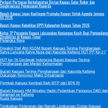
Perkuat Pertanian Berkelanjutan Distan Kapuas Gelar Rakor dan
Singkronisasi Penyusunan Raperda
Bupati Kapuas Lepas Kontingen Pramuka Kapuas Untuk Agenda Jamnas
XII 2026
Bupati Kapuas Kukuhkan DPPI Kabupaten Kapuas Tahun 2026
Ketua TP Posyandu Kapuas Laksanakan Kunjungan Kasih Bagi Penyandang
Disabilitas di Kapuas Timur
Palangka Raya
Diwakili Staf Ahli KSDM Bupati Kapuas Terima Penghargaan
Satya Lencana Karya Nusa dari Kapolda Kalteng HUT PP Ke-27
HUT ke-16 Gerdayak Indonesia Bupati Kapuas Terima
Penghargaan dan Medali Kehormatan
Bupati Kapuas Terima Penghargaan dari Kapolda Kalteng
Dukungan Renovasi Mako Ditsamapta
Pemkab Kapuas Kembali Raih WTP dari BPK RI
Bupati Kapuas HM Wiyatno Hadiri Pelantikan Pengurus DAD dan
Batamad se Kalteng
Kuala Kapuas
Tingkatkan Pelayanan dan Ramah Lingkungan Distan Kapuas