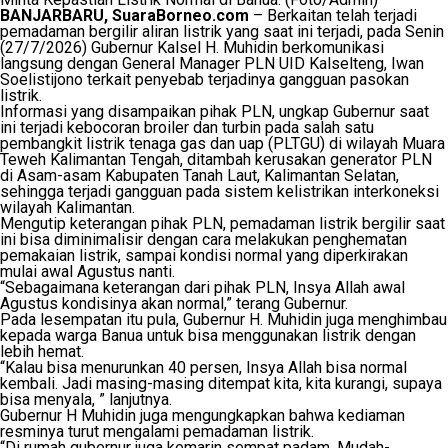
BANJARBARU, SuaraBorneo.com
– Berkaitan telah terjadi
pemadaman bergilir aliran listrik yang saat ini terjadi, pada Senin
(27/7/2026) Gubernur Kalsel H. Muhidin berkomunikasi
langsung dengan General Manager PLN UID Kalselteng, Iwan
Soelistijono terkait penyebab terjadinya gangguan pasokan
listrik.
Informasi yang disampaikan pihak PLN, ungkap Gubernur saat
ini terjadi kebocoran broiler dan turbin pada salah satu
pembangkit listrik tenaga gas dan uap (PLTGU) di wilayah Muara
Teweh Kalimantan Tengah, ditambah kerusakan generator PLN
di Asam-asam Kabupaten Tanah Laut, Kalimantan Selatan,
sehingga terjadi gangguan pada sistem kelistrikan interkoneksi
wilayah Kalimantan.
Mengutip keterangan pihak PLN, pemadaman listrik bergilir saat
ini bisa diminimalisir dengan cara melakukan penghematan
pemakaian listrik, sampai kondisi normal yang diperkirakan
mulai awal Agustus nanti.
“Sebagaimana keterangan dari pihak PLN, Insya Allah awal
Agustus kondisinya akan normal,” terang Gubernur.
Pada lesempatan itu pula, Gubernur H. Muhidin juga menghimbau
kepada warga Banua untuk bisa menggunakan listrik dengan
lebih hemat.
“Kalau bisa menurunkan 40 persen, Insya Allah bisa normal
kembali. Jadi masing-masing ditempat kita, kita kurangi, supaya
bisa menyala, ” lanjutnya.
Gubernur H Muhidin juga mengungkapkan bahwa kediaman
resminya turut mengalami pemadaman listrik.
“Di rumah gubernur juga kemarin sempat padam. Mudah-