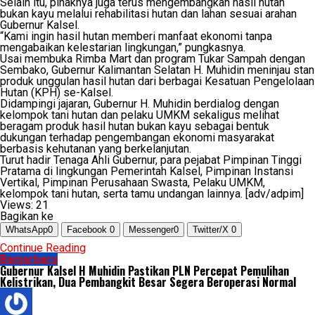
Selain itu, pihaknya juga terus mengembangkan hasil hutan
bukan kayu melalui rehabilitasi hutan dan lahan sesuai arahan
Gubernur Kalsel.
“Kami ingin hasil hutan memberi manfaat ekonomi tanpa
mengabaikan kelestarian lingkungan,” pungkasnya.
Usai membuka Rimba Mart dan program Tukar Sampah dengan
Sembako, Gubernur Kalimantan Selatan H. Muhidin meninjau stan
produk unggulan hasil hutan dari berbagai Kesatuan Pengelolaan
Hutan (KPH) se-Kalsel.
Didampingi jajaran, Gubernur H. Muhidin berdialog dengan
kelompok tani hutan dan pelaku UMKM sekaligus melihat
beragam produk hasil hutan bukan kayu sebagai bentuk
dukungan terhadap pengembangan ekonomi masyarakat
berbasis kehutanan yang berkelanjutan.
Turut hadir Tenaga Ahli Gubernur, para pejabat Pimpinan Tinggi
Pratama di lingkungan Pemerintah Kalsel, Pimpinan Instansi
Vertikal, Pimpinan Perusahaan Swasta, Pelaku UMKM,
kelompok tani hutan, serta tamu undangan lainnya. [adv/adpim]
Views:
21
Bagikan ke
WhatsApp
0
Facebook
0
Messenger
0
Twitter/X
0
Continue Reading
Banjarbaru
Gubernur Kalsel H Muhidin Pastikan PLN Percepat Pemulihan
Kelistrikan, Dua Pembangkit Besar Segera Beroperasi Normal