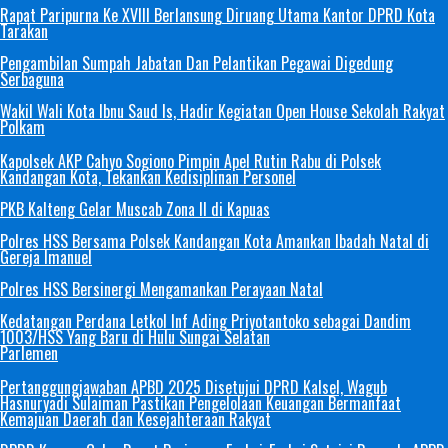
Rapat Paripurna Ke XVIII Berlansung Diruang Utama Kantor DPRD Kota
Tarakan
Pengambilan Sumpah Jabatan Dan Pelantikan Pegawai Digedung
Serbaguna
Wakil Wali Kota Ibnu Saud Is, Hadir Kegiatan Open House Sekolah Rakyat
Polkam
Kapolsek AKP Cahyo Sogiono Pimpin Apel Rutin Rabu di Polsek
Kandangan Kota, Tekankan Kedisiplinan Personel
PKB Kalteng Gelar Muscab Zona II di Kapuas
Polres HSS Bersama Polsek Kandangan Kota Amankan Ibadah Natal di
Gereja Imanuel
Polres HSS Bersinergi Mengamankan Perayaan Natal
Kedatangan Perdana Letkol Inf Ading Priyotantoko sebagai Dandim
1003/HSS Yang Baru di Hulu Sungai Selatan
Parlemen
Pertanggungjawaban APBD 2025 Disetujui DPRD Kalsel, Wagub
Hasnuryadi Sulaiman Pastikan Pengelolaan Keuangan Bermanfaat
Kemajuan Daerah dan Kesejahteraan Rakyat