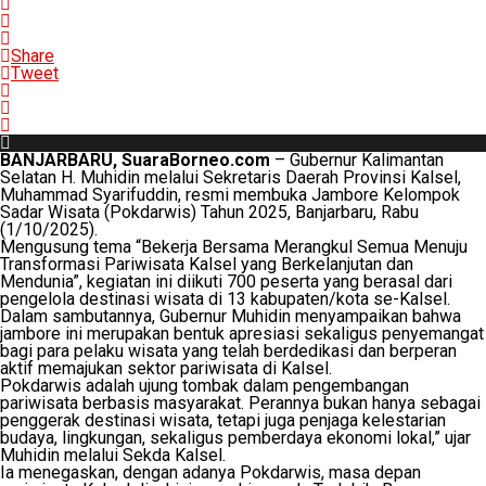
Share
Tweet
BANJARBARU, SuaraBorneo.com
– Gubernur Kalimantan
Selatan H. Muhidin melalui Sekretaris Daerah Provinsi Kalsel,
Muhammad Syarifuddin, resmi membuka Jambore Kelompok
Sadar Wisata (Pokdarwis) Tahun 2025, Banjarbaru, Rabu
(1/10/2025).
Mengusung tema “Bekerja Bersama Merangkul Semua Menuju
Transformasi Pariwisata Kalsel yang Berkelanjutan dan
Mendunia”, kegiatan ini diikuti 700 peserta yang berasal dari
pengelola destinasi wisata di 13 kabupaten/kota se-Kalsel.
Dalam sambutannya, Gubernur Muhidin menyampaikan bahwa
jambore ini merupakan bentuk apresiasi sekaligus penyemangat
bagi para pelaku wisata yang telah berdedikasi dan berperan
aktif memajukan sektor pariwisata di Kalsel.
Pokdarwis adalah ujung tombak dalam pengembangan
pariwisata berbasis masyarakat. Perannya bukan hanya sebagai
penggerak destinasi wisata, tetapi juga penjaga kelestarian
budaya, lingkungan, sekaligus pemberdaya ekonomi lokal,” ujar
Muhidin melalui Sekda Kalsel.
Ia menegaskan, dengan adanya Pokdarwis, masa depan