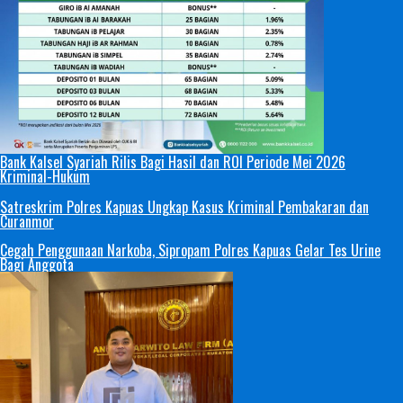
Bank Kalsel Syariah Rilis Bagi Hasil dan ROI Periode Mei 2026
Kriminal-Hukum
Satreskrim Polres Kapuas Ungkap Kasus Kriminal Pembakaran dan
Curanmor
Cegah Penggunaan Narkoba, Sipropam Polres Kapuas Gelar Tes Urine
Bagi Anggota