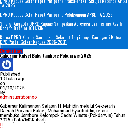
DPRD Kapuas Gelar Rapat Paripurna Fraksi-Fraksi Setujui Raperda APBD
TA 2025
DPRD Kapuas Gelar Rapat Paripurna Pelaksanaan APBD TA 2025
Sinergi Anggota DPRD Kapuas Sampaikan Apresiasi dan Terima Kasih
Kepada Dandim 1011/Klk
Ketua DPRD Kapuas Sampaikan Selamat Terpilihnya Kamayanti Ketua
DPD Partai Golkar Kapuas 2026-2031
Banjarbaru
Gubernur Kalsel Buka Jambore Pokdarwis 2025
Published
10 bulan ago
on
01/10/2025
By
adminsuaraborneo
Gubernur Kalimantan Selatan H. Muhidin melalui Sekretaris
Daerah Provinsi Kalsel, Muhammad Syarifuddin, resmi
membuka Jambore Kelompok Sadar Wisata (Pokdarwis) Tahun
2025. (Foto/MCKalsel)