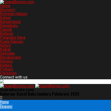
Home
Ekonomi
Kriminal-Hukum
Kalsel
Banjarmasin
Banjarbaru
Daerah
Kalteng
Palangka Raya
Kuala Kapuas
Kaltim
Kalbar
Sekadau
Bengkayang
Melawi
Kaltara
Polkam
Parlemen
Connect with us
SuaraBorneo.com
Gubernur Kalsel Buka Jambore Pokdarwis 2025
Home
Ekonomi