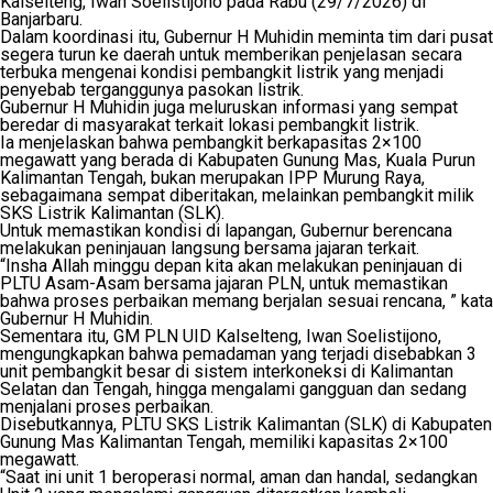
Kalselteng, Iwan Soelistijono pada Rabu (29/7/2026) di
Banjarbaru.
Dalam koordinasi itu, Gubernur H Muhidin meminta tim dari pusat
segera turun ke daerah untuk memberikan penjelasan secara
terbuka mengenai kondisi pembangkit listrik yang menjadi
penyebab terganggunya pasokan listrik.
Gubernur H Muhidin juga meluruskan informasi yang sempat
beredar di masyarakat terkait lokasi pembangkit listrik.
Ia menjelaskan bahwa pembangkit berkapasitas 2×100
megawatt yang berada di Kabupaten Gunung Mas, Kuala Purun
Kalimantan Tengah, bukan merupakan IPP Murung Raya,
sebagaimana sempat diberitakan, melainkan pembangkit milik
SKS Listrik Kalimantan (SLK).
Untuk memastikan kondisi di lapangan, Gubernur berencana
melakukan peninjauan langsung bersama jajaran terkait.
“Insha Allah minggu depan kita akan melakukan peninjauan di
PLTU Asam-Asam bersama jajaran PLN, untuk memastikan
bahwa proses perbaikan memang berjalan sesuai rencana, ” kata
Gubernur H Muhidin.
Sementara itu, GM PLN UID Kalselteng, Iwan Soelistijono,
mengungkapkan bahwa pemadaman yang terjadi disebabkan 3
unit pembangkit besar di sistem interkoneksi di Kalimantan
Selatan dan Tengah, hingga mengalami gangguan dan sedang
menjalani proses perbaikan.
Disebutkannya, PLTU SKS Listrik Kalimantan (SLK) di Kabupaten
Gunung Mas Kalimantan Tengah, memiliki kapasitas 2×100
megawatt.
“Saat ini unit 1 beroperasi normal, aman dan handal, sedangkan