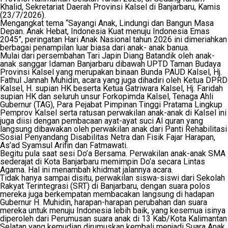
Khalid, Sekretariat Daerah Provinsi Kalsel di Banjarbaru, Kamis
(23/7/2026).
Mengangkat tema “Sayangi Anak, Lindungi dan Bangun Masa
Depan. Anak Hebat, Indonesia Kuat menuju Indonesia Emas
2045”, peringatan Hari Anak Nasional tahun 2026 ini dimeriahkan
berbagai penampilan luar biasa dari anak- anak banua.
Mulai dari persembahan Tari Japin Diang Batandik oleh anak-
anak sanggar Idaman Banjarbaru dibawah UPTD Taman Budaya
Provinsi Kalsel yang merupakan binaan Bunda PAUD Kalsel, Hj.
Fathul Jannah Muhidin, acara yang juga dihadiri oleh Ketua DPRD
Kalsel, H. supian HK beserta Ketua Gatriwara Kalsel, Hj. Faridah
supian HK dan seluruh unsur Forkopimda Kalsel, Tenaga Ahli
Gubernur (TAG), Para Pejabat Pimpinan Tinggi Pratama Lingkup
Pemprov Kalsel serta ratusan perwakilan anak-anak di Kalsel ini
juga diisi dengan pembacaan ayat-ayat suci Al quran yang
langsung dibawakan oleh perwakilan anak dari Panti Rehabilitasi
Sosial Penyandang Disabilitas Netra dan Fisik Fajar Harapan,
As’ad Syamsul Arifin dan Fatmawati.
Begitu pula saat sesi Do’a Bersama. Perwakilan anak-anak SMA
sederajat di Kota Banjarbaru memimpin Do’a secara Lintas
Agama. Hal ini menambah khidmat jalannya acara.
Tidak hanya sampai disitu, perwakilan siswa-siswi dari Sekolah
Rakyat Terintegrasi (SRT) di Banjarbaru, dengan suara polos
mereka juga berkempatan membacakan langsung di hadapan
Gubernur H. Muhidin, harapan-harapan perubahan dan suara
mereka untuk menuju Indonesia lebih baik, yang kesemua isinya
diperoleh dari Perumusan suara anak di 13 Kab/Kota Kalimantan
Selatan yang kemudian dirumuskan kembali menjadi Suara Anak