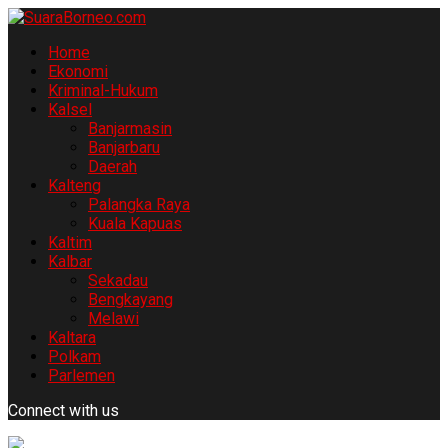
Home
Ekonomi
Kriminal-Hukum
Kalsel
Banjarmasin
Banjarbaru
Daerah
Kalteng
Palangka Raya
Kuala Kapuas
Kaltim
Kalbar
Sekadau
Bengkayang
Melawi
Kaltara
Polkam
Parlemen
Connect with us