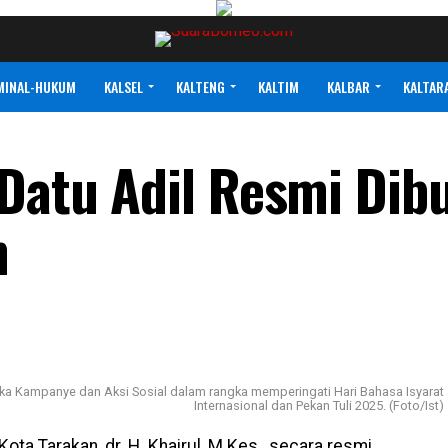
MINAL-HUKUM
KALSEL
KALTENG
KALTIM
KALBAR
KALTAR
 Datu Adil Resmi Dib
n
buka Kampanye dan Aksi Sosial dalam rangka memperingati Hari Bahasa Isyarat
Internasional dan Pekan Tuli 2025. (Foto/Ist)
Kota Tarakan, dr. H. Khairul, M.Kes., secara resmi