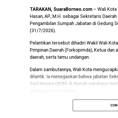
TARAKAN, SuaraBorneo.com
– Wali Kota T
Hasan, AP., M.H. sebagai Sekretaris Daerah
Pengambilan Sumpah Jabatan di Gedung Se
(31/7/2026).
Pelantikan tersebut dihadiri Wakil Wali Kot
Pimpinan Daerah (Forkopimda), Ketua dan an
daerah, serta tamu undangan.
Dalam sambutannya, Wali Kota mengucapka
dilantik. Ia menegaskan bahwa jabatan Sek
Sipil Negara (ASN) di daerah sekaligus me
jalannya pemerintahan.
Dijelaskan Wali Kota, pengangkatan Sekreta
CON
panjang sesuai ketentuan. Ia juga menyamp
profesionalisme dalam menyelenggarakan s