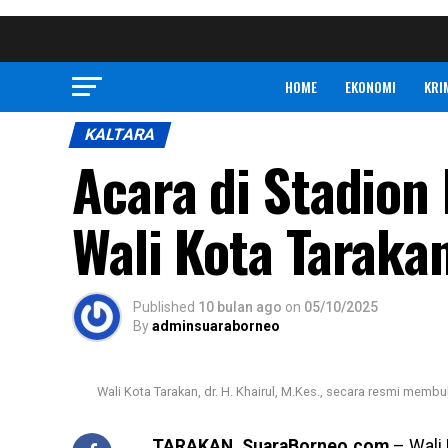
HOME
EKONOMI
KRI
KALTARA
Acara di Stadion
Wali Kota Taraka
Published
10 bulan ago
on
05/10/2025
By
adminsuaraborneo
Wali Kota Tarakan, dr. H. Khairul, M.Kes., secara resmi mem
TARAKAN, SuaraBorneo.com
– Wali 