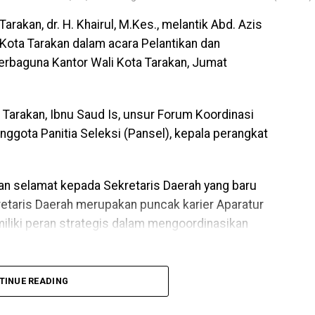
arakan, dr. H. Khairul, M.Kes., melantik Abd. Azis
 Kota Tarakan dalam acara Pelantikan dan
rbaguna Kantor Wali Kota Tarakan, Jumat
a Tarakan, Ibnu Saud Is, unsur Forum Koordinasi
ggota Panitia Seleksi (Pansel), kepala perangkat
n selamat kepada Sekretaris Daerah yang baru
retaris Daerah merupakan puncak karier Aparatur
miliki peran strategis dalam mengoordinasikan
ris Daerah telah melalui proses seleksi yang
TINUE READING
aikan apresiasi kepada Panitia Seleksi atas
eluruh tahapan seleksi.