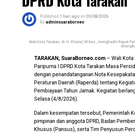
DPRD Kota Tarakan
Published
1 hari ago
on
05/08/2026
By
adminsuaraborneo
Wali Kota Tarakan, dr. H. Khairul, M.Kes., menghadiri Rapat 
dirangk
TARAKAN, SuaraBorneo.com
– Wali Kota 
Paripurna I DPRD Kota Tarakan Masa Persi
dengan penandatanganan Nota Kesepakatan
Peraturan Daerah (Raperda) tentang Kegiat
Pembiayaan Tahun Jamak. Kegiatan berlang
Selasa (4/8/2026).
Dalam kesempatan tersebut, Pemerintah K
pimpinan dan anggota DPRD, Badan Pembent
Khusus (Pansus), serta Tim Penyusun Perd