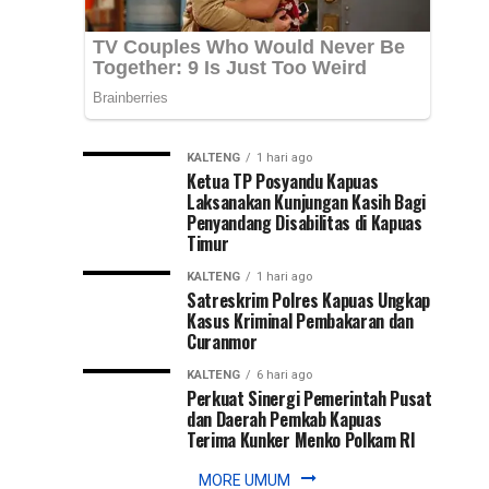
wilayah
Kalimantan
Selatan,
Hadi
Rahman,...
KALTENG
1 hari ago
Ketua TP Posyandu Kapuas
Laksanakan Kunjungan Kasih Bagi
Penyandang Disabilitas di Kapuas
Timur
KALTENG
1 hari ago
Satreskrim Polres Kapuas Ungkap
Kasus Kriminal Pembakaran dan
Curanmor
KALTENG
6 hari ago
Perkuat Sinergi Pemerintah Pusat
dan Daerah Pemkab Kapuas
Terima Kunker Menko Polkam RI
MORE UMUM