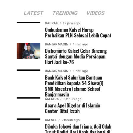
LATEST
TRENDING
VIDEOS
DAERAH
12 jam ago
Ombudsman Kalsel Harap
Perbaikan PLN Selesai Lebih Cepat
BANJARMASIN
1 hari ago
Diskominfo Kalsel Gelar Bincang
Santai dengan Media Persiapan
Hari Jadi ke-76
BANJARMASIN
1 hari ago
Bank Kalsel Salurkan Bantuan
Pendidikan kepada 54 Siswa(i)
SMK Maestro Islamic School
Banjarmasin
KALTARA
2 tahun ago
Acara Apel Digelar di Islamic
Center Bitul Izzah
KALSEL
2 tahun ago
Dibuka Jokowi dan Iriana, Acil Odah
Turut Hadiri Hari Anak Nasional di