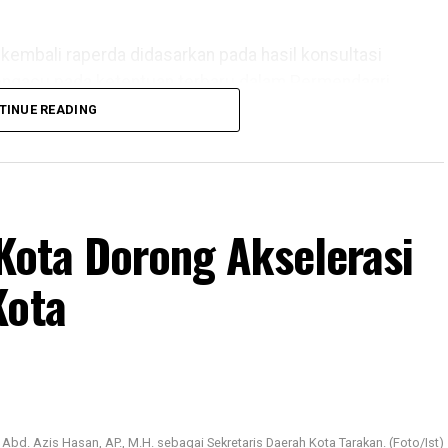
kembali raperda didasarkan pada hasil konsultasi
ngacu pada ketentuan terbaru dalam Permendagri
engatur bahwa pelaksanaan kegiatan tahun jamak
TINUE READING
a antara kepala daerah dan DPRD melalui nota
turan daerah.
tuk mempercepat proses pelaksanaan pembangunan
 Kota Dorong Akselerasi
tujuinya penarikan raperda, Pemerintah Kota berharap
program-program pembangunan demi meningkatkan
Kota
 (Adc/Mandu)
Messenger
0
Twitter/X
0
ik Abd. Azis Hasan, AP., M.H. sebagai Sekretaris Daerah Kota Tarakan. (Foto/Ist)