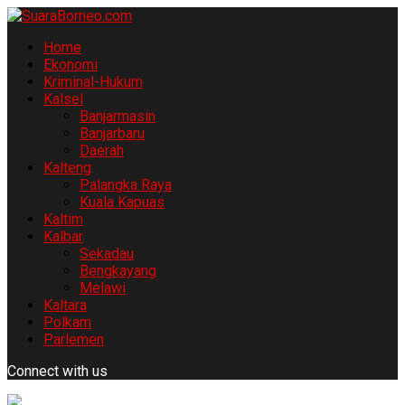
Home
Ekonomi
Kriminal-Hukum
Kalsel
Banjarmasin
Banjarbaru
Daerah
Kalteng
Palangka Raya
Kuala Kapuas
Kaltim
Kalbar
Sekadau
Bengkayang
Melawi
Kaltara
Polkam
Parlemen
Connect with us