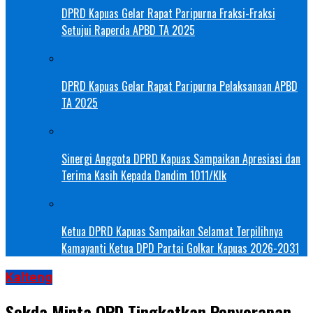
DPRD Kapuas Gelar Rapat Paripurna Fraksi-Fraksi
Setujui Raperda APBD TA 2025
DPRD Kapuas Gelar Rapat Paripurna Pelaksanaan APBD
TA 2025
Sinergi Anggota DPRD Kapuas Sampaikan Apresiasi dan
Terima Kasih Kepada Dandim 1011/Klk
Ketua DPRD Kapuas Sampaikan Selamat Terpilihnya
Kamayanti Ketua DPD Partai Golkar Kapuas 2026-2031
Kalteng
Sekda Minta OPD Tingkatkan Penyerapan