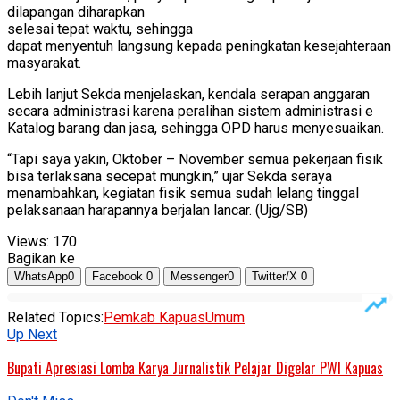
dilapangan diharapkan
selesai tepat waktu, sehingga
dapat menyentuh langsung kepada peningkatan kesejahteraan
masyarakat.
Lebih lanjut Sekda menjelaskan, kendala serapan anggaran
secara administrasi karena peralihan sistem administrasi e
Katalog barang dan jasa, sehingga OPD harus menyesuaikan.
“Tapi saya yakin, Oktober – November semua pekerjaan fisik
bisa terlaksana secepat mungkin,” ujar Sekda seraya
menambahkan, kegiatan fisik semua sudah lelang tinggal
pelaksanaan harapannya berjalan lancar. (Ujg/SB)
Views:
170
Bagikan ke
WhatsApp
0
Facebook
0
Messenger
0
Twitter/X
0
Related Topics:
Pemkab Kapuas
Umum
Up Next
Bupati Apresiasi Lomba Karya Jurnalistik Pelajar Digelar PWI Kapuas