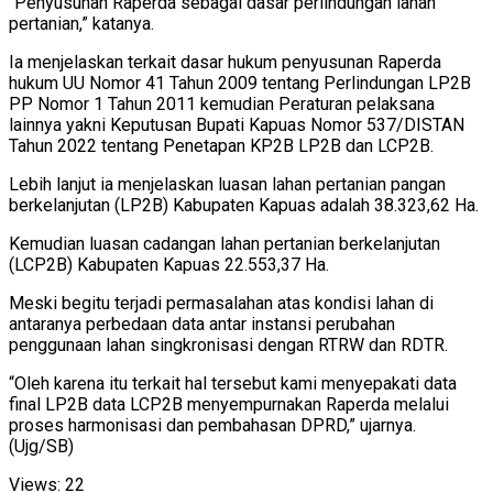
“Penyusunan Raperda sebagai dasar perlindungan lahan
pertanian,” katanya.
Ia menjelaskan terkait dasar hukum penyusunan Raperda
hukum UU Nomor 41 Tahun 2009 tentang Perlindungan LP2B
PP Nomor 1 Tahun 2011 kemudian Peraturan pelaksana
lainnya yakni Keputusan Bupati Kapuas Nomor 537/DISTAN
Tahun 2022 tentang Penetapan KP2B LP2B dan LCP2B.
Lebih lanjut ia menjelaskan luasan lahan pertanian pangan
berkelanjutan (LP2B) Kabupaten Kapuas adalah 38.323,62 Ha.
Kemudian luasan cadangan lahan pertanian berkelanjutan
(LCP2B) Kabupaten Kapuas 22.553,37 Ha.
Meski begitu terjadi permasalahan atas kondisi lahan di
antaranya perbedaan data antar instansi perubahan
penggunaan lahan singkronisasi dengan RTRW dan RDTR.
“Oleh karena itu terkait hal tersebut kami menyepakati data
final LP2B data LCP2B menyempurnakan Raperda melalui
proses harmonisasi dan pembahasan DPRD,” ujarnya.
(Ujg/SB)
Views:
22