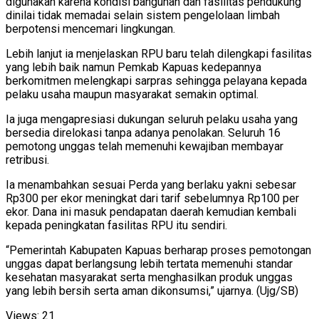
digunakan karena kondisi bangunan dan fasilitas pendukung
dinilai tidak memadai selain sistem pengelolaan limbah
berpotensi mencemari lingkungan.
Lebih lanjut ia menjelaskan RPU baru telah dilengkapi fasilitas
yang lebih baik namun Pemkab Kapuas kedepannya
berkomitmen melengkapi sarpras sehingga pelayana kepada
pelaku usaha maupun masyarakat semakin optimal.
Ia juga mengapresiasi dukungan seluruh pelaku usaha yang
bersedia direlokasi tanpa adanya penolakan. Seluruh 16
pemotong unggas telah memenuhi kewajiban membayar
retribusi.
Ia menambahkan sesuai Perda yang berlaku yakni sebesar
Rp300 per ekor meningkat dari tarif sebelumnya Rp100 per
ekor. Dana ini masuk pendapatan daerah kemudian kembali
kepada peningkatan fasilitas RPU itu sendiri.
“Pemerintah Kabupaten Kapuas berharap proses pemotongan
unggas dapat berlangsung lebih tertata memenuhi standar
kesehatan masyarakat serta menghasilkan produk unggas
yang lebih bersih serta aman dikonsumsi,” ujarnya. (Ujg/SB)
Views:
21