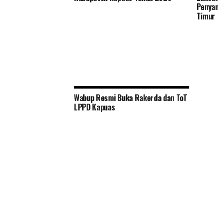
Lingkungan Distan Kapuas Relokasi
Penyan
RPU ke Handil Parimas Desa Pulau
Timur
Telo
Wabup Resmi Buka Rakerda dan ToT
LPPD Kapuas