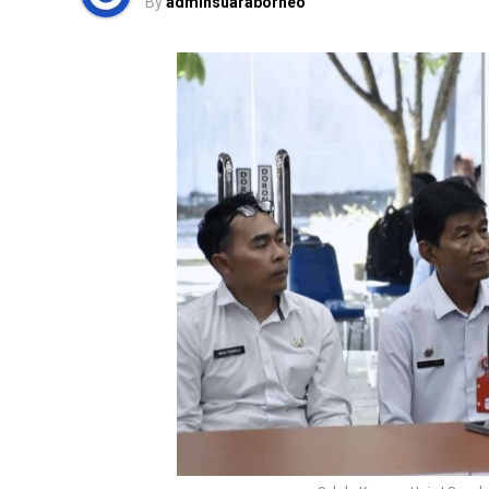
By
adminsuaraborneo