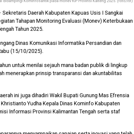
i didampingi Kominfosantik pada monev KIP Provinsi Kalteng 2025. (foto/Ist)
 Sekretaris Daerah Kabupaten Kapuas Usis I Sangkai
giatan Tahapan Monitoring Evaluasi (Monev) Keterbukaan
 Tengah Tahun 2025.
ingang Dinas Komunikasi Informatika Persandian dan
 Rabu (15/10/2025).
 tahun untuk menilai sejauh mana badan publik di lingkup
h menerapkan prinsip transparansi dan akuntabilitas
aerah ini juga dihadiri Wakil Bupati Gunung Mas Efrensia
n Khristianto Yudha Kepala Dinas Kominfo Kabupaten
isi Informasi Provinsi Kalimantan Tengah serta staf
parannya menyampaikan capaian serta inovasi yang telah