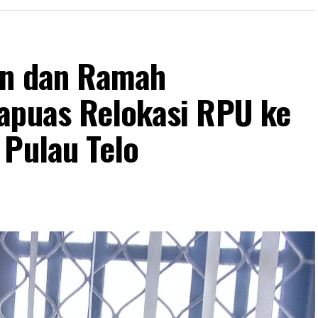
an dan Ramah
apuas Relokasi RPU ke
 Pulau Telo