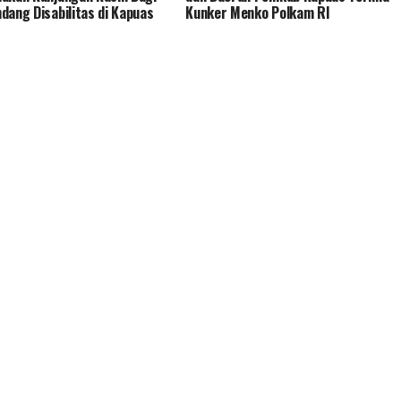
dang Disabilitas di Kapuas
Kunker Menko Polkam RI