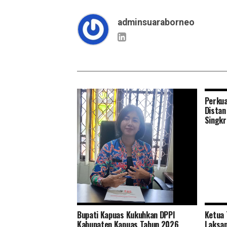
adminsuaraborneo
Perkua
Distan
Singkr
Bupati Kapuas Kukuhkan DPPI
Ketua 
Tingkatkan Pelayanan dan Ramah
Kabupaten Kapuas Tahun 2026
Laksan