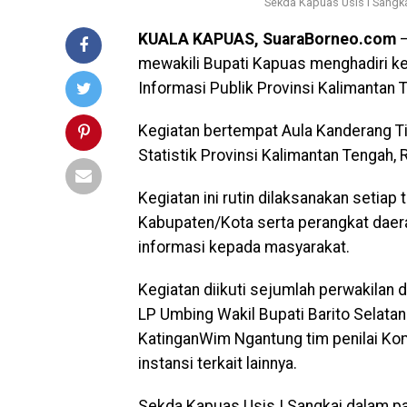
Sekda Kapuas Usis I Sangka
KUALA KAPUAS, SuaraBorneo.com
–
mewakili Bupati Kapuas menghadiri ke
Informasi Publik Provinsi Kalimantan
Kegiatan bertempat Aula Kanderang T
Statistik Provinsi Kalimantan Tengah,
Kegiatan ini rutin dilaksanakan setiap
Kabupaten/Kota serta perangkat daera
informasi kepada masyarakat.
Kegiatan diikuti sejumlah perwakilan d
LP Umbing Wakil Bupati Barito Selata
KatinganWim Ngantung tim penilai Kom
instansi terkait lainnya.
Sekda Kapuas Usis I Sangkai dalam pa