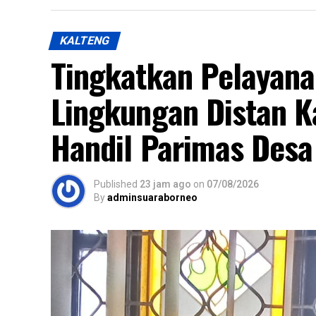
KALTENG
Tingkatkan Pelayan
Lingkungan Distan K
Handil Parimas Desa
Published
23 jam ago
on
07/08/2026
By
adminsuaraborneo