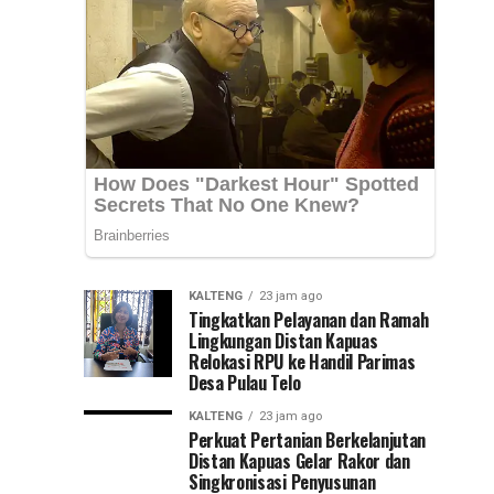
Nasional
Syarifuddin
mendampingi
(PKN)
para
peserta
ke
Pelatihan
Kepemimpinan...
Jawa
Timur
KALTENG
23 jam ago
Tingkatkan Pelayanan dan Ramah
Lingkungan Distan Kapuas
Relokasi RPU ke Handil Parimas
Desa Pulau Telo
KALTENG
23 jam ago
Perkuat Pertanian Berkelanjutan
Distan Kapuas Gelar Rakor dan
Singkronisasi Penyusunan