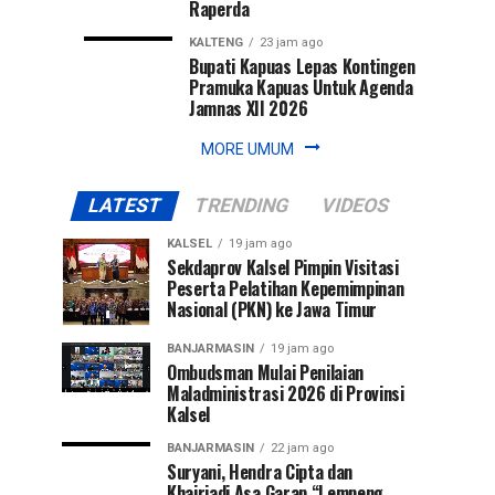
Raperda
KALTENG
23 jam ago
Bupati Kapuas Lepas Kontingen
Pramuka Kapuas Untuk Agenda
Jamnas XII 2026
MORE UMUM
LATEST
TRENDING
VIDEOS
KALSEL
19 jam ago
Sekdaprov Kalsel Pimpin Visitasi
Peserta Pelatihan Kepemimpinan
Nasional (PKN) ke Jawa Timur
BANJARMASIN
19 jam ago
Ombudsman Mulai Penilaian
Maladministrasi 2026 di Provinsi
Kalsel
BANJARMASIN
22 jam ago
Suryani, Hendra Cipta dan
Khairiadi Asa Garap “Lempeng