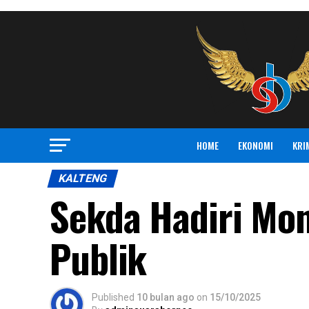
HOME
EKONOMI
KRI
KALTENG
Sekda Hadiri Mo
Publik
Published
10 bulan ago
on
15/10/2025