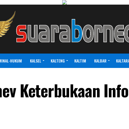
MINAL-HUKUM
KALSEL
KALTENG
KALTIM
KALBAR
KALTAR
nev Keterbukaan Inf