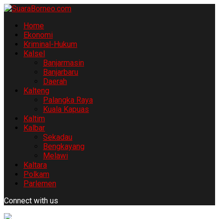
Home
Ekonomi
Kriminal-Hukum
Kalsel
Banjarmasin
Banjarbaru
Daerah
Kalteng
Palangka Raya
Kuala Kapuas
Kaltim
Kalbar
Sekadau
Bengkayang
Melawi
Kaltara
Polkam
Parlemen
Connect with us