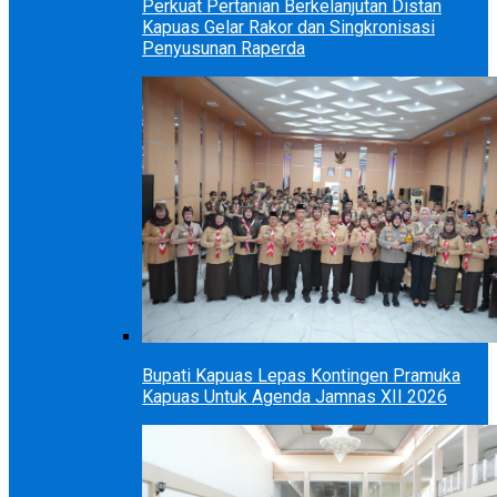
Perkuat Pertanian Berkelanjutan Distan
Kapuas Gelar Rakor dan Singkronisasi
Penyusunan Raperda
Bupati Kapuas Lepas Kontingen Pramuka
Kapuas Untuk Agenda Jamnas XII 2026