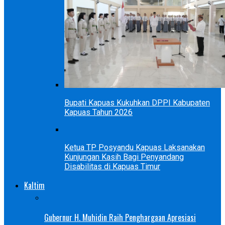
Bupati Kapuas Kukuhkan DPPI Kabupaten
Kapuas Tahun 2026
Ketua TP Posyandu Kapuas Laksanakan
Kunjungan Kasih Bagi Penyandang
Disabilitas di Kapuas Timur
Kaltim
Gubernur H. Muhidin Raih Penghargaan Apresiasi