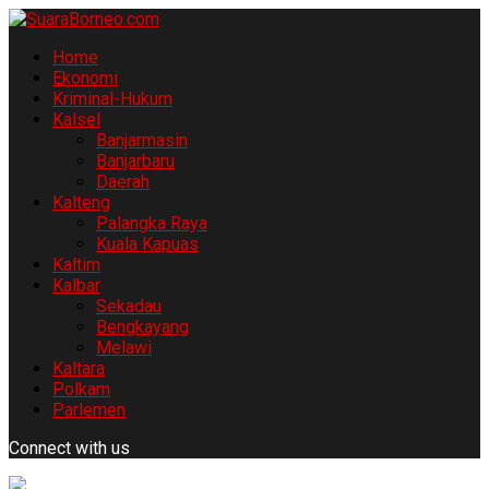
Home
Ekonomi
Kriminal-Hukum
Kalsel
Banjarmasin
Banjarbaru
Daerah
Kalteng
Palangka Raya
Kuala Kapuas
Kaltim
Kalbar
Sekadau
Bengkayang
Melawi
Kaltara
Polkam
Parlemen
Connect with us