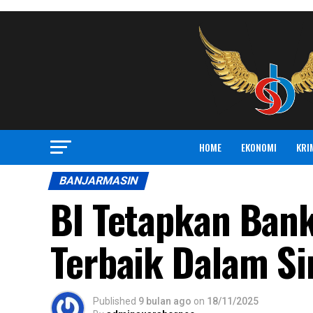
HOME
EKONOMI
KRI
BANJARMASIN
BI Tetapkan Bank
Terbaik Dalam Si
Published
9 bulan ago
on
18/11/2025