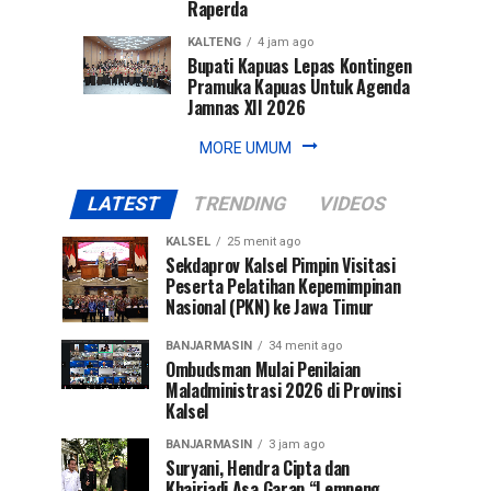
Raperda
KALTENG
4 jam ago
Bupati Kapuas Lepas Kontingen
Pramuka Kapuas Untuk Agenda
Jamnas XII 2026
MORE UMUM
LATEST
TRENDING
VIDEOS
KALSEL
25 menit ago
Sekdaprov Kalsel Pimpin Visitasi
Peserta Pelatihan Kepemimpinan
Nasional (PKN) ke Jawa Timur
BANJARMASIN
34 menit ago
Ombudsman Mulai Penilaian
Maladministrasi 2026 di Provinsi
Kalsel
BANJARMASIN
3 jam ago
Suryani, Hendra Cipta dan
Khairiadi Asa Garap “Lempeng