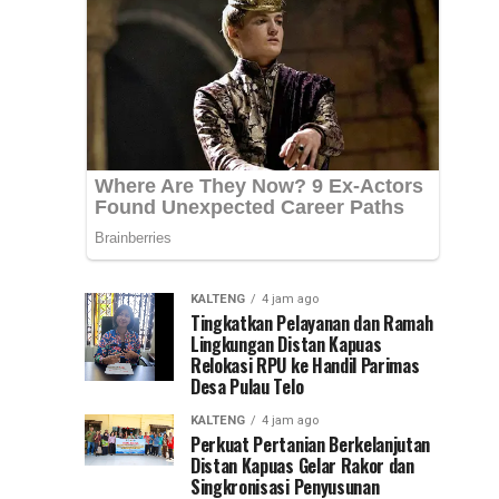
Nasional
Syarifuddin
mendampingi
(PKN)
para
peserta
ke
Pelatihan
Kepemimpinan...
Jawa
Timur
KALTENG
4 jam ago
Tingkatkan Pelayanan dan Ramah
Lingkungan Distan Kapuas
Relokasi RPU ke Handil Parimas
Desa Pulau Telo
KALTENG
4 jam ago
Perkuat Pertanian Berkelanjutan
Distan Kapuas Gelar Rakor dan
Singkronisasi Penyusunan