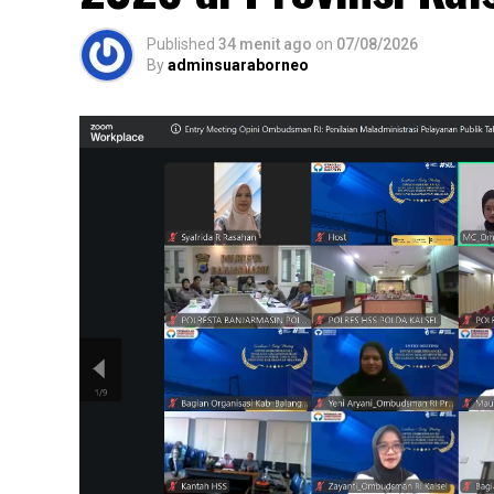
Published
34 menit ago
on
07/08/2026
By
adminsuaraborneo