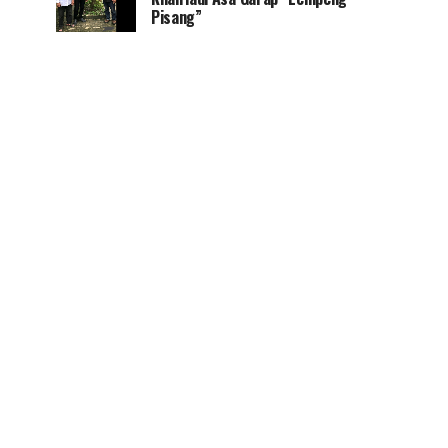
Pisang”