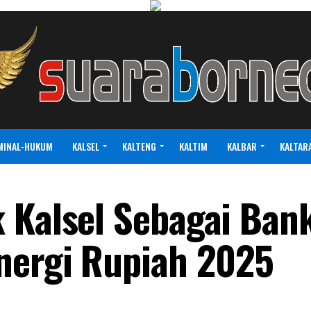
MINAL-HUKUM
KALSEL
KALTENG
KALTIM
KALBAR
KALTAR
 Kalsel Sebagai Ban
nergi Rupiah 2025