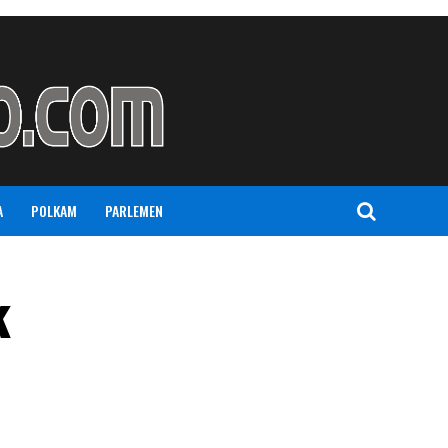
A
POLKAM
PARLEMEN
k