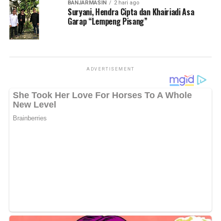
WhatsApp
BANJARMASIN
0
Facebook
2 hari ago
0
Suryani, Hendra Cipta dan Khairiadi Asa
Garap “Lempeng Pisang”
Messenger
0
Twitter/X
0
ADVERTISEMENT