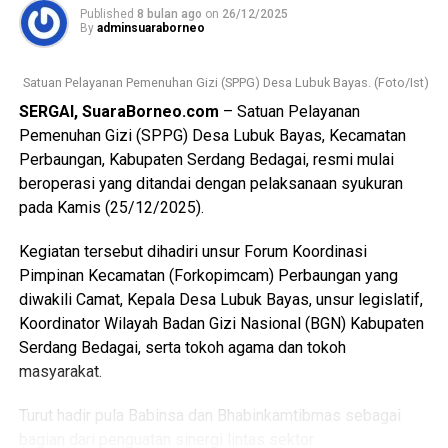
“Pada bulan ini, kami sudah melayani tiga pasien UHC,”
Bagikan ke
Published
8 bulan ago
on
26/12/2025
imbuhnya.
By
adminsuaraborneo
WhatsApp
0
Facebook
0
Lanjut dr. Lusi menyampaikan bahwa kebijakan UHC sejalan
Satuan Pelayanan Pemenuhan Gizi (SPPG) Desa Lubuk Bayas. (Foto/Ist)
dengan imbauan Pemerintah Kabupaten Serdang Bedagai
SERGAI, SuaraBorneo.com
– Satuan Pelayanan
Messenger
0
Twitter/X
0
agar seluruh rumah sakit yang bekerja sama dengan BPJS
Pemenuhan Gizi (SPPG) Desa Lubuk Bayas, Kecamatan
Kesehatan dapat memberikan pelayanan kesehatan secara
Perbaungan, Kabupaten Serdang Bedagai, resmi mulai
maksimal dan tanpa diskriminasi kepada seluruh lapisan
beroperasi yang ditandai dengan pelaksanaan syukuran
masyarakat.
pada Kamis (25/12/2025).
Penerapan UHC ini diharapkan mampu memberikan jaminan
Kegiatan tersebut dihadiri unsur Forum Koordinasi
kepastian layanan kesehatan bagi warga Sergai, sekaligus
Pimpinan Kecamatan (Forkopimcam) Perbaungan yang
memperkuat peran RSU Melati Perbaungan sebagai
diwakili Camat, Kepala Desa Lubuk Bayas, unsur legislatif,
fasilitas kesehatan rujukan yang profesional, humanis, dan
Koordinator Wilayah Badan Gizi Nasional (BGN) Kabupaten
berorientasi pada pelayanan publik. (Ynr)
Serdang Bedagai, serta tokoh agama dan tokoh
masyarakat.
Views:
136
Bagikan ke
Turut hadir pula Babinsa dan Bhabinkamtibmas sebagai
bagian dari penguatan sinergi lintas sektor.