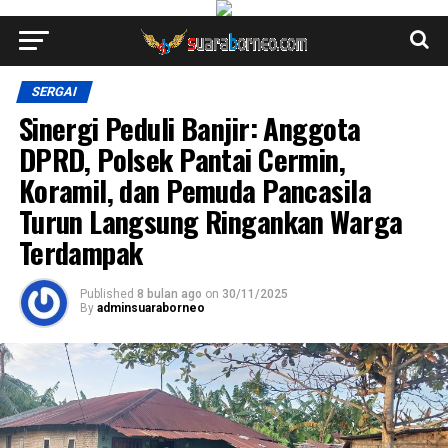
SERGAI
Sinergi Peduli Banjir: Anggota
DPRD, Polsek Pantai Cermin,
Koramil, dan Pemuda Pancasila
Turun Langsung Ringankan Warga
Terdampak
Published
8 bulan ago
on
30/11/2025
By
adminsuaraborneo