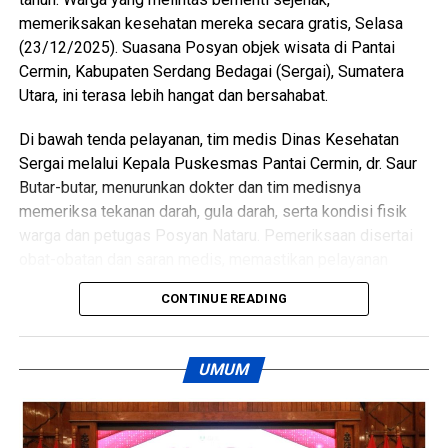
program pemenuhan gizi di wilayah Kecamatan
memeriksakan kesehatan mereka secara gratis, Selasa
Perbaungan dapat berjalan lebih optimal serta memberikan
(23/12/2025). Suasana Posyan objek wisata di Pantai
dampak nyata terhadap peningkatan kualitas hidup
Cermin, Kabupaten Serdang Bedagai (Sergai), Sumatera
masyarakat Kabupaten Serdang Bedagai. (Ynr)
Utara, ini terasa lebih hangat dan bersahabat.
Views:
137
Di bawah tenda pelayanan, tim medis Dinas Kesehatan
Bagikan ke
Sergai melalui Kepala Puskesmas Pantai Cermin, dr. Saur
Butar-butar, menurunkan dokter dan tim medisnya
WhatsApp
0
Facebook
0
memeriksa tekanan darah, gula darah, serta kondisi fisik
warga dan petugas Posyan Nataru. Pemeriksaan disertai
Messenger
0
Twitter/X
0
obat-obatan dan saran medis, memastikan pelayanan
berjalan optimal sebagai bagian dari dukungan Operasi
CONTINUE READING
Nataru.
Kepedulian juga datang dari PLN Perbaungan. Atas arahan
UMUM
Manajer PLN Taufik Harijanto, petugas memasang dua unit
lampu penerangan jalan di sekitar Posyan di kiri dan kanan.
Saat malam tiba, cahaya lampu memberi rasa aman
sekaligus mendukung kelancaran pengamanan.