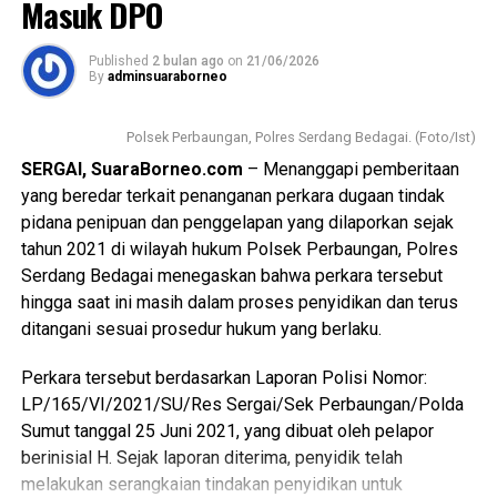
Masuk DPO
Published
2 bulan ago
on
21/06/2026
By
adminsuaraborneo
Polsek Perbaungan, Polres Serdang Bedagai. (Foto/Ist)
SERGAI, SuaraBorneo.com
– Menanggapi pemberitaan
yang beredar terkait penanganan perkara dugaan tindak
pidana penipuan dan penggelapan yang dilaporkan sejak
tahun 2021 di wilayah hukum Polsek Perbaungan, Polres
Serdang Bedagai menegaskan bahwa perkara tersebut
hingga saat ini masih dalam proses penyidikan dan terus
ditangani sesuai prosedur hukum yang berlaku.
Perkara tersebut berdasarkan Laporan Polisi Nomor:
LP/165/VI/2021/SU/Res Sergai/Sek Perbaungan/Polda
Sumut tanggal 25 Juni 2021, yang dibuat oleh pelapor
berinisial H. Sejak laporan diterima, penyidik telah
melakukan serangkaian tindakan penyidikan untuk