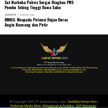
Sat Narkoba Polres Sergai Ringkus PNS
Pemko Tebing Tinggi Bawa Sabu
JAKARTA
2 tahun ago
BMKG: Waspada Potensi Hujan Deras
Angin Kencang dan Petir
© Copyright 2025, PT. Suara Borneo Jaya |
Sertifikat Dewan Pers
|
Pedoman Media Siber
|
Manajemen & Redaksi
|
SOP Wartawan
|