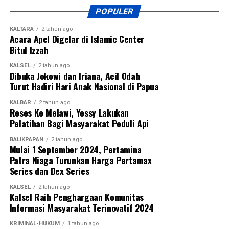
POPULER
KALTARA
2 tahun ago
Acara Apel Digelar di Islamic Center
Bitul Izzah
KALSEL
2 tahun ago
Dibuka Jokowi dan Iriana, Acil Odah
Turut Hadiri Hari Anak Nasional di Papua
KALBAR
2 tahun ago
Reses Ke Melawi, Yessy Lakukan
Pelatihan Bagi Masyarakat Peduli Api
BALIKPAPAN
2 tahun ago
Mulai 1 September 2024, Pertamina
Patra Niaga Turunkan Harga Pertamax
Series dan Dex Series
KALSEL
2 tahun ago
Kalsel Raih Penghargaan Komunitas
Informasi Masyarakat Terinovatif 2024
KRIMINAL-HUKUM
1 tahun ago