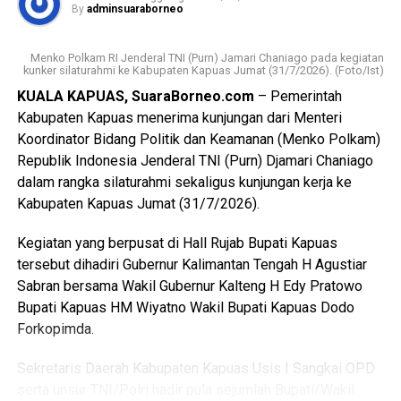
By
adminsuaraborneo
pertengkaran antara tersangka dengan kekasihnya Rah
(26). Perselisihan keduanya telah berlangsung beberapa
Menko Polkam RI Jenderal TNI (Purn) Jamari Chaniago pada kegiatan
hari dan bahkan disertai ancaman akan membakar kamar
kunker silaturahmi ke Kabupaten Kapuas Jumat (31/7/2026). (Foto/Ist)
barak.
KUALA KAPUAS, SuaraBorneo.com
– Pemerintah
Kabupaten Kapuas menerima kunjungan dari Menteri
“Malam kejadian tersangka sempat datang ke lokasi dan
Koordinator Bidang Politik dan Keamanan (Menko Polkam)
berkumpul bersama para korban. Namun usai kembali dari
Republik Indonesia Jenderal TNI (Purn) Djamari Chaniago
menonton pertandingan final Piala Dunia ia kembali
dalam rangka silaturahmi sekaligus kunjungan kerja ke
mendatangi barak karena kembali terlibat cekcok dengan
Kabupaten Kapuas Jumat (31/7/2026).
korban,” katanya.
Kegiatan yang berpusat di Hall Rujab Bupati Kapuas
Nah saat pintu kamar dikunci dari dalam tersangka
tersebut dihadiri Gubernur Kalimantan Tengah H Agustiar
menggedor hingga mendobrak pintu kemudian masuk
Sabran bersama Wakil Gubernur Kalteng H Edy Pratowo
sambil merusak sejumlah barang dan melanjutkan
Bupati Kapuas HM Wiyatno Wakil Bupati Kapuas Dodo
pertengkaran.
Forkopimda.
Tak lama kemudian tersangka diduga menyiramkan sekitar
Sekretaris Daerah Kabupaten Kapuas Usis I Sangkai OPD
satu liter BBM jenis pertalite ke lantai kamar dan barang-
serta unsur TNI/Polri hadir pula sejumlah Bupati/Wakil
barang milik korban sebelum menyalakan korek api yang