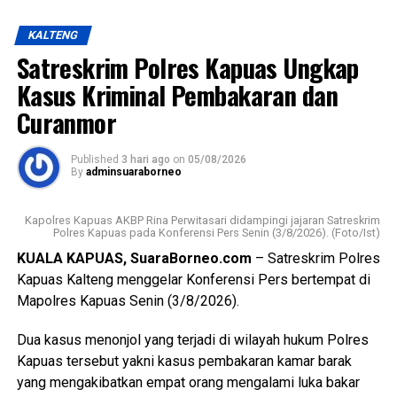
Pengendalian Penduduk dan Keluarga Berencana
peringatan Hari Ulang Tahun Kemerdekaan Republik
(P3APPKB) Dinas Sosial Pemerintah Kecamatan Kapuas
KALTENG
Indonesia,” ujarnya. (Ujg/SB)
Timur Pemdes serta kader Posyandu.
Satreskrim Polres Kapuas Ungkap
Views:
10
Menurutnya kunjungan kasih ini merupakan bentuk
Kasus Kriminal Pembakaran dan
Bagikan ke
perhatian pemerintah daerah kepada masyarakat yang
Curanmor
tergolong rentan sekaligus memperkuat pelaksanaan
transformasi Posyandu yang kini tidak hanya berfokus
WhatsApp
0
Facebook
0
Published
3 hari ago
on
05/08/2026
pada pelayanan kesehatan ibu dan anak, tetapi juga
By
adminsuaraborneo
mencakup enam bidang Standar Pelayanan Minimal.
Messenger
0
Twitter/X
0
Kapolres Kapuas AKBP Rina Perwitasari didampingi jajaran Satreskrim
Ia mengatakan keberhasilan implementasi Posyandu 6
Polres Kapuas pada Konferensi Pers Senin (3/8/2026). (Foto/Ist)
Bidang SPM memerlukan kolaborasi seluruh pihak mulai
KUALA KAPUAS, SuaraBorneo.com
– Satreskrim Polres
dari pemerintah daerah pemerintah kecamatan pemerintah
Kapuas Kalteng menggelar Konferensi Pers bertempat di
desa tenaga kesehatan kader Posyandu hingga
Mapolres Kapuas Senin (3/8/2026).
masyarakat.
Dua kasus menonjol yang terjadi di wilayah hukum Polres
“Oleh karena itu sinergi lintas sektor menjadi kunci agar
Kapuas tersebut yakni kasus pembakaran kamar barak
berbagai persoalan kesehatan dan sosial dapat dideteksi
yang mengakibatkan empat orang mengalami luka bakar
sejak dini serta ditangani secara cepat dan tepat, ” katanya.