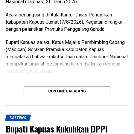
Nasional (Jamnas) XII Tahun 2026.
antaranya perbedaan data antar instansi perubahan
penggunaan lahan singkronisasi dengan RTRW dan RDTR.
Acara berlangsung di Aula Kantor Dinas Pendidikan
Kabupaten Kapuas Jumat (7/8/2026). Kegiatan dirangkai
“Oleh karena itu terkait hal tersebut kami menyepakati data
dengan pelantikan Pramuka Penggalang Garuda.
final LP2B data LCP2B menyempurnakan Raperda melalui
proses harmonisasi dan pembahasan DPRD,” ujarnya.
Bupati Kapuas selaku Ketua Majelis Pembimbing Cabang
(Ujg/SB)
(Mabicab) Gerakan Pramuka Kabupaten Kapuas
mengatakan bahwa keikutsertaan dalam Jambore Nasional
Views:
9
merupakan amanah besar yang harus dijalankan dengan
Bagikan ke
penuh tanggung jawab.
WhatsApp
0
Facebook
0
“Dalam hal ini jadilah duta Kabupaten Kapuas yang mampu
menunjukkan sikap disiplin, sopan santun semangat
CONTINUE READING
Messenger
0
Twitter/X
0
gotong royong, serta menjunjung tinggi nilai-nilai Tri Satya
dan Dasa Dharma Pramuka,” ujarnya.
KALTENG
Ia mengatakan pembentukan karakter tersebut selaras
Bupati Kapuas Kukuhkan DPPI
dengan penetapan predikat Pramuka Penggalang Garuda.
Oleh karena itu melalui pembinaan ketat para anggota yang