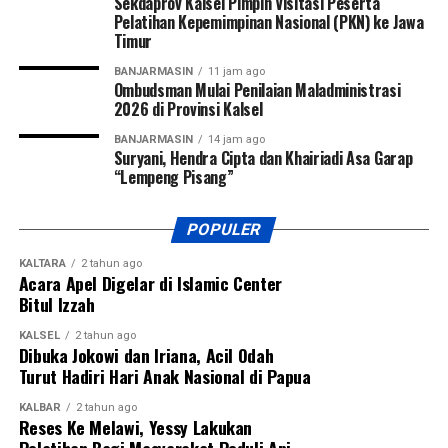
Sekdaprov Kalsel Pimpin Visitasi Peserta
Pelatihan Kepemimpinan Nasional (PKN) ke Jawa
Timur
BANJARMASIN
11 jam ago
Ombudsman Mulai Penilaian Maladministrasi
2026 di Provinsi Kalsel
BANJARMASIN
14 jam ago
Suryani, Hendra Cipta dan Khairiadi Asa Garap
“Lempeng Pisang”
POPULER
KALTARA
2 tahun ago
Acara Apel Digelar di Islamic Center
Bitul Izzah
KALSEL
2 tahun ago
Dibuka Jokowi dan Iriana, Acil Odah
Turut Hadiri Hari Anak Nasional di Papua
KALBAR
2 tahun ago
Reses Ke Melawi, Yessy Lakukan
Pelatihan Bagi Masyarakat Peduli Api