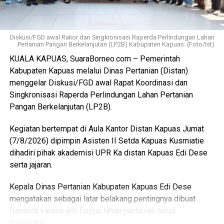
Rp300 per ekor meningkat dari tarif sebelumnya Rp100
per ekor. Dana ini masuk pendapatan daerah kemudian
kembali kepada peningkatan fasilitas RPU itu sendiri.
Diskusi/FGD awal Rakor dan Singkronisasi Raperda Perlindungan Lahan
Pertanian Pangan Berkelanjutan (LP2B) Kabupaten Kapuas. (Foto/Ist)
“Pemerintah Kabupaten Kapuas berharap proses
KUALA KAPUAS, SuaraBorneo.com – Pemerintah
pemotongan unggas dapat berlangsung lebih tertata
Kabupaten Kapuas melalui Dinas Pertanian (Distan)
memenuhi standar kesehatan masyarakat serta
menggelar Diskusi/FGD awal Rapat Koordinasi dan
menghasilkan produk unggas yang lebih bersih serta aman
Singkronisasi Raperda Perlindungan Lahan Pertanian
dikonsumsi,” ujarnya. (Ujg/SB)
Pangan Berkelanjutan (LP2B).
Views:
9
Kegiatan bertempat di Aula Kantor Distan Kapuas Jumat
Bagikan ke
(7/8/2026) dipimpin Asisten II Setda Kapuas Kusmiatie
dihadiri pihak akademisi UPR Ka distan Kapuas Edi Dese
WhatsApp
0
Facebook
0
serta jajaran.
Kepala Dinas Pertanian Kabupaten Kapuas Edi Dese
Messenger
0
Twitter/X
0
mengatakan sebagai latar belakang pentingnya dibuat
Raperda karena alih fungsi lahan pertanian terus
meningkat.