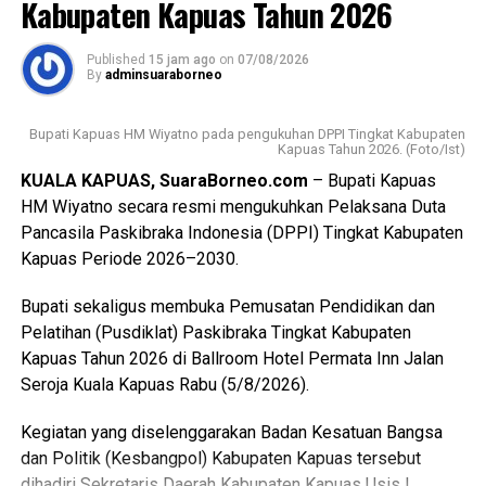
Kabupaten Kapuas Tahun 2026
dilantik diharapkan mampu menjadi teladan.
Published
15 jam ago
on
07/08/2026
Sementara itu Ketua Kwartir Cabang (Kwarcab) Gerakan
By
adminsuaraborneo
Pramuka Kapuas Suwarno Muriyat mengatakan pelantikan
Pramuka Penggalang Garuda ini menjadi sejarah baru
Bupati Kapuas HM Wiyatno pada pengukuhan DPPI Tingkat Kabupaten
karena merupakan yang pertama kali dilaksanakan di
Kapuas Tahun 2026. (Foto/Ist)
Kabupaten Kapuas setelah para peserta melampaui
KUALA KAPUAS, SuaraBorneo.com
– Bupati Kapuas
serangkaian ujian ketat.
HM Wiyatno secara resmi mengukuhkan Pelaksana Duta
Pancasila Paskibraka Indonesia (DPPI) Tingkat Kabupaten
Ia menyebutkan ada sebanyak 47 anggota kontingen yang
Kapuas Periode 2026–2030.
terdiri dari peserta, pembina, dan pendamping
diberangkatkan menuju Bumi Perkemahan dan Graha
Bupati sekaligus membuka Pemusatan Pendidikan dan
Wisata (Buperta) Cibubur Jakarta, untuk mengikuti agenda
Pelatihan (Pusdiklat) Paskibraka Tingkat Kabupaten
Jamnas pada 13–23 Agustus 2026.
Kapuas Tahun 2026 di Ballroom Hotel Permata Inn Jalan
Seroja Kuala Kapuas Rabu (5/8/2026).
“Mereka akan bergabung dengan Pramuka Penggalang se-
Indonesia menurut informasi juga hadir Pramuka se-Asia
Kegiatan yang diselenggarakan Badan Kesatuan Bangsa
Tenggara. Ini merupakan hal positif bagi perkembangan
dan Politik (Kesbangpol) Kabupaten Kapuas tersebut
anak-anak terutama duta Pramuka Kabupaten Kapuas,”
dihadiri Sekretaris Daerah Kabupaten Kapuas Usis I