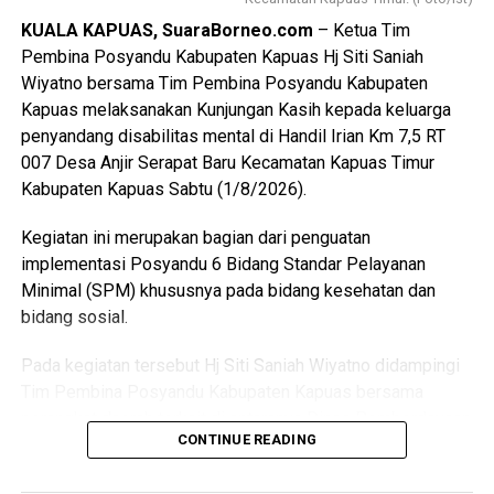
$Paskibraka merupakan wadah pembentukan karakter
KUALA KAPUAS, SuaraBorneo.com
– Ketua Tim
generasi muda yang berlandaskan nilai-nilai Pancasila
Pembina Posyandu Kabupaten Kapuas Hj Siti Saniah
cinta tanah air disiplin tanggung jawab kepemimpinan, dan
Wiyatno bersama Tim Pembina Posyandu Kabupaten
semangat gotong royong,” ujarnya.
Kapuas melaksanakan Kunjungan Kasih kepada keluarga
penyandang disabilitas mental di Handil Irian Km 7,5 RT
Kepala Badan Kesbangpol Kabupaten Kapuas Yunabut
007 Desa Anjir Serapat Baru Kecamatan Kapuas Timur
menyampaikan kegiatan tersebut merupakan tindak lanjut
Kabupaten Kapuas Sabtu (1/8/2026).
Keputusan Kepala Badan Pembinaan Ideologi Pancasila
(BPIP) Nomor 50 Tahun 2024 tentang Tata Cara
Kegiatan ini merupakan bagian dari penguatan
Pengangkatan Pertama Kali Pelaksana Duta Pancasila
implementasi Posyandu 6 Bidang Standar Pelayanan
Paskibraka Indonesia Tingkat Provinsi dan
Minimal (SPM) khususnya pada bidang kesehatan dan
Kabupaten/Kota.
bidang sosial.
“Kegiatan ini juga mengacu pada Peraturan BPIP Nomor 3
Pada kegiatan tersebut Hj Siti Saniah Wiyatno didampingi
Tahun 2022 sebagaimana telah diubah dengan Peraturan
Tim Pembina Posyandu Kabupaten Kapuas bersama
BPIP Nomor 5 Tahun 2023 yang mengamanatkan bahwa
perangkat daerah terkait di antaranya Dinas Pemberdayaan
calon Paskibraka terpilih wajib mengikuti pemusatan
CONTINUE READING
Masyarakat dan Desa (DPMD) Dinas Kesehatan Dinas
pendidikan dan pelatihan sebelum melaksanakan tugas
Pemberdayaan Perempuan Perlindungan Anak
pengibaran dan penurunan Duplikat Bendera Pusaka pada