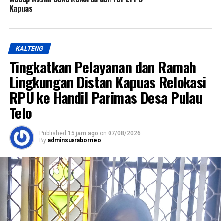
Kapuas
KALTENG
Tingkatkan Pelayanan dan Ramah
Lingkungan Distan Kapuas Relokasi
RPU ke Handil Parimas Desa Pulau
Telo
Published
15 jam ago
on
07/08/2026
By
adminsuaraborneo