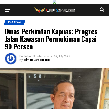
KALTENG
Dinas Perkimtan Kapuas: Progres
Jalan Kawasan Permukiman Capai
90 Persen
Published
8 bulan ago
on
02/12/2025
By
adminsuaraborneo