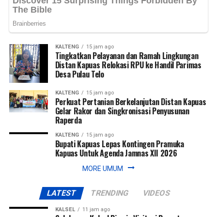
WhatsApp
WhatsApp
0
0
Facebook
Facebook
0
0
Messenger
Messenger
0
0
Twitter/X
Twitter/X
0
0
KALTENG
15 jam ago
Tingkatkan Pelayanan dan Ramah Lingkungan
Distan Kapuas Relokasi RPU ke Handil Parimas
Desa Pulau Telo
KALTENG
15 jam ago
Perkuat Pertanian Berkelanjutan Distan Kapuas
Gelar Rakor dan Singkronisasi Penyusunan
Raperda
KALTENG
15 jam ago
Bupati Kapuas Lepas Kontingen Pramuka
Kapuas Untuk Agenda Jamnas XII 2026
MORE UMUM
LATEST
TRENDING
VIDEOS
KALSEL
11 jam ago