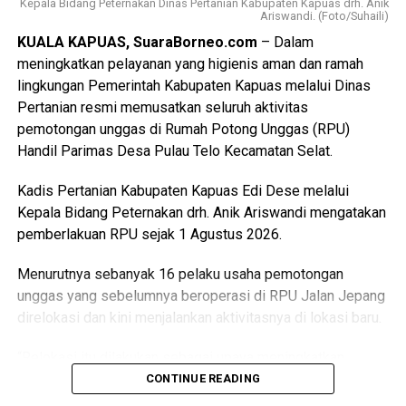
Kepala Bidang Peternakan Dinas Pertanian Kabupaten Kapuas drh. Anik
Ariswandi. (Foto/Suhaili)
KUALA KAPUAS, SuaraBorneo.com
– Dalam
meningkatkan pelayanan yang higienis aman dan ramah
lingkungan Pemerintah Kabupaten Kapuas melalui Dinas
Pertanian resmi memusatkan seluruh aktivitas
pemotongan unggas di Rumah Potong Unggas (RPU)
Handil Parimas Desa Pulau Telo Kecamatan Selat.
Kadis Pertanian Kabupaten Kapuas Edi Dese melalui
Kepala Bidang Peternakan drh. Anik Ariswandi mengatakan
pemberlakuan RPU sejak 1 Agustus 2026.
Menurutnya sebanyak 16 pelaku usaha pemotongan
unggas yang sebelumnya beroperasi di RPU Jalan Jepang
direlokasi dan kini menjalankan aktivitasnya di lokasi baru.
“Relokasi itu dilakukan sebagai upaya meningkatkan
kualitas pelayanan sekaligus menghadirkan fasilitas
CONTINUE READING
pemotongan unggas yang lebih higienis aman dan ramah