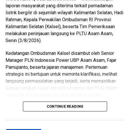
kami telah menyiapkan genset sebagai sumber listrik
laporan masyarakat yang diterima terkait pemadaman
cadangan. Dengan demikian, pelayanan di kampus tetap
listrik bergilir di sejumlah wilayah Kalimantan Selatan, Hadi
dapat berjalan, meskipun dalam kapasitas yang masih
Rahman, Kepala Perwakilan Ombudsman RI Provinsi
terbatas,” pungkasnya. [Ady/SB]
Kalimantan Selatan (Kalsel), beserta Tim Pemeriksaan
melakukan peninjauan langsung ke PLTU Asam Asam,
Views:
2
Senin (3/8/2026).
Bagikan ke
Kedatangan Ombudsman Kalsel disambut oleh Senior
WhatsApp
0
Facebook
0
Manager PLN Indonesia Power UBP Asam Asam, Fajar
Pamujianto, beserta jajaran manajemen. Pertemuan
Messenger
0
Twitter/X
0
strategis ini bertujuan untuk meminta klarifikasi, melihat
langsung permasalahan yang terjadi, serta memastikan
adanya langkah cepat dan terkoordinasi dari PLN dalam
memulihkan keandalan pasokan listrik di Kalsel.
CONTINUE READING
Hadi Rahman menyampaikan bahwa pemadaman listrik
bergilir telah berdampak signifikan terhadap berbagai
sektor, mulai dari aktivitas rumah tangga warga, pelayanan
publik pemerintah, hingga pelaku Usaha Mikro, Kecil, dan