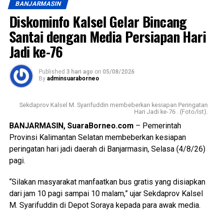
BANJARMASIN
Menengah (UMKM) yang sangat bergantung pada
Diskominfo Kalsel Gelar Bincang
stabilitas pasokan listrik.
Santai dengan Media Persiapan Hari
“Kami menerima banyak aduan dari masyarakat yang
Jadi ke-76
merasa dirugikan dengan durasi dan frekuensi pemadaman
bergilir belakangan ini. Kehadiran kami disini adalah untuk
Published
3 hari ago
on
05/08/2026
meminta penjelasan secara transparan dari pihak PLN UBP
By
adminsuaraborneo
Asam Asam terkait kendala yang terjadi di pembangkit,
sekaligus kepastian waktu kapan layanan ini dapat kembali
Sekdaprov Kalsel M. Syarifuddin membeberkan kesiapan Peringatan
normal,” tegas Hadi Rahman.
Hari Jadi ke-76 . (Foto/Ist).
BANJARMASIN, SuaraBorneo.com
– Pemerintah
Menanggapi hal tersebut, Senior Manager PLN Indonesia
Provinsi Kalimantan Selatan membeberkan kesiapan
Power UBP Asam Asam, Fajar Pamujianto, menyampaikan
peringatan hari jadi daerah di Banjarmasin, Selasa (4/8/26)
terima kasih atas kunjungan pengawasan dari Ombudsman
pagi.
dan memberikan penjelasan komprehensif mengenai
kondisi sistem kelistrikan saat ini. Fajar memaparkan
“Silakan masyarakat manfaatkan bus gratis yang disiapkan
bahwa pemadaman terpaksa dilakukan karena sistem
dari jam 10 pagi sampai 10 malam,” ujar Sekdaprov Kalsel
kelistrikan sedang mengalami defisit pasokan. Hal ini
M. Syarifuddin di Depot Soraya kepada para awak media.
disebabkan oleh adanya gangguan teknis yang tidak