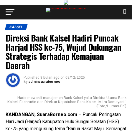
KALSEL
Direksi Bank Kalsel Hadiri Puncak
Harjad HSS ke-75, Wujud Dukungan
Strategis Terhadap Kemajuan
Daerah
Published
8 bulan ago
on
03/12/2025
By
adminsuaraborneo
Hadir mewakili manajemen Bank Kalsel yaitu Direktur Utama Bank
Kalsel, Fachrudin dan Direktur Kepatuhan Bank Kalsel, Mitra Damayanti.
(Foto/Humas-BK)
KANDANGAN, SuaraBorneo.com
– Puncak Peringatan
Hari Jadi (Harjad) Kabupaten Hulu Sungai Selatan (HSS)
ke-75 yang mengusung tema “Banua Rakat Maju, Semangat