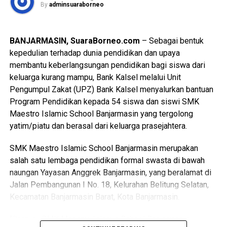
“Peresmian Masjid Syekh Muhammad Arsyad Al-Banjari
By
adminsuaraborneo
Unit Pembangkit 2 bisa ditepati, bahkan diupayakan lebih
menjadi agenda istimewa dalam rangkaian peringatan
cepat”, tegas Hadi. Hal ini merupakan harapan kita bersama
tahun ini agak sedikit berbeda,” ujarnya.
dan tuntutan masyarakat agar pelayanan kelistrikan di
BANJARMASIN, SuaraBorneo.com
– Sebagai bentuk
Kalsel benar-benar kembali stabil dan tidak ada lagi mati
“Tempat ibadah megah tersebut siap difungsikan langsung
kepedulian terhadap dunia pendidikan dan upaya
listrik. [ad/sb]
untuk pelaksanaan salat Jumat berjemaah setelah
membantu keberlangsungan pendidikan bagi siswa dari
diresmikan hari Kamis, “ ucapnya.
keluarga kurang mampu, Bank Kalsel melalui Unit
Views:
20
Pengumpul Zakat (UPZ) Bank Kalsel menyalurkan bantuan
Bagikan ke
“Kehadiran ikon religi baru ini sekaligus menambah
Program Pendidikan kepada 54 siswa dan siswi SMK
destinasi wisata spiritual bagi masyarakat di kawasan
Maestro Islamic School Banjarmasin yang tergolong
perkantoran pemerintah, “ jelasnya.
WhatsApp
0
Facebook
0
yatim/piatu dan berasal dari keluarga prasejahtera.
Langkah tersebut membuktikan komitmen pemerintah
SMK Maestro Islamic School Banjarmasin merupakan
Messenger
0
Twitter/X
0
dalam merawat nilai keagamaan dan kebudayaan daerah.
salah satu lembaga pendidikan formal swasta di bawah
naungan Yayasan Anggrek Banjarmasin, yang beralamat di
Pada sektor ekonomi rakyat turut digenjot melalui gelaran
Jalan Pembangunan I No. 18, Kelurahan Belitung Selatan,
Kalsel Expo dengan memprioritaskan lapak bagi pelaku
Kecamatan Banjarmasin Barat, Kota Banjarmasin.
usaha kecil.
“Saat ini, SMK Maestro Islamic School Banjarmasin
Produk halal khas daerah bakal dipajang untuk memicu