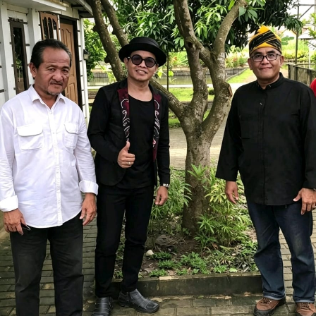
Acara Sosialisasi dan _Entry Meeting_ dibuka secara
resmi oleh Anggota Ombudsman RI sekaligus Koordinator
Wilayah Ombudsman Kalsel, Syafrida Rachmawati
Rasahan. Dalam sambutannya, Syafrida menyampaikan
bahwa penilaian maladministrasi merupakan instrumen
strategis yang objektif, independen dan berbasis potensi
maladministrasi. “Pelaksanaan penilaian ini harus dimaknai
sebagai momentum yang tepat untuk memperkuat
kepatuhan, manajemen risiko dan budaya pelayanan publik.
Semua pihak wajib berkomitmen menjaga integritas dan
meningkatkan kompetensi agar masyarakat puas dan
percaya dengan layanan yang diberikan. Hasilnya adalah
ikhtiar kebermanfaatan, bahwa ada ruang-ruang perbaikan
yang patut diatensi dan ditindaklanjuti, serta ada aspek-
aspek positif atau kekuatan yang perlu terus dipertahankan
dan ditingkatkan, seperti hadirnya layanan yang lebih
mudah, cepat, transparan dan berkeadilan bagi
masyarakat”, tegas Syafrida.