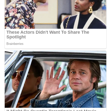
Banjarmasin ini menjadi salah satu wujud nyata sinergi dan
kepedulian Bank Kalsel terhadap masyarakat Banua,
khususnya dalam membantu anak-anak dari keluarga
prasejahtera agar tetap memiliki kesempatan untuk
melanjutkan pendidikan dan meraih cita-cita.
Melalui semangat berbagi dan kepedulian tersebut, Bank
Kalsel melalui UPZ Bank Kalsel berharap bantuan yang
diberikan tidak hanya dapat meringankan kebutuhan biaya
pendidikan, tetapi juga menjadi penyemangat bagi para
siswa untuk terus belajar, berprestasi, dan mempersiapkan
masa depan yang lebih baik.
Bagi Donatur dan Sahabat Bank Kalsel yang ingin
menyisihkan sebagian hartanya untuk membantu saudara
kita yang membutuhkan, kamu bisa ikut berpartisipasi
dalam program-program kegiatan yang diinisiasi oleh UPZ
Bank Kalsel dengan menyalurkan zakat, infak, dan sedekah
melalui UPZ Bank Kalsel. [adv]