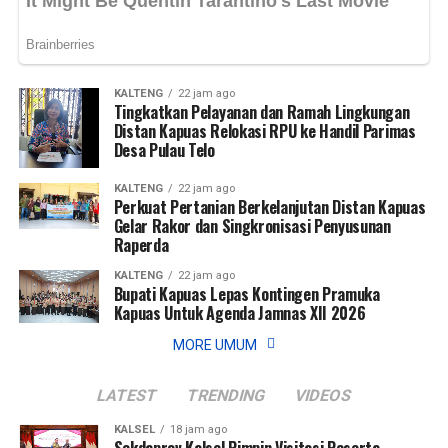
Rekening Zakat, Infak dan Sedekah :
Bank Kalsel Syariah :
6500844928 (Zakat)
KALTENG
22 jam ago
6500846214 (Infak dan sedekah)
Tingkatkan Pelayanan dan Ramah Lingkungan
A.n Unit Pengumpul Zakat Bank Kalsel
Distan Kapuas Relokasi RPU ke Handil Parimas
Desa Pulau Telo
Konsultasi dan Konfirmasi transfer via WA Center UPZ
Bank Kalsel: 0811505153
KALTENG
22 jam ago
Perkuat Pertanian Berkelanjutan Distan Kapuas
Gelar Rakor dan Singkronisasi Penyusunan
#UPZBankKalsel #bankkalsel #bankkalselsyariah
Raperda
#Baznas #BaznasKalsel
KALTENG
22 jam ago
Bupati Kapuas Lepas Kontingen Pramuka
Views:
26
Kapuas Untuk Agenda Jamnas XII 2026
Bagikan ke
MORE UMUM
WhatsApp
0
Facebook
0
LATEST
TRENDING
VIDEOS
KALSEL
18 jam ago
Messenger
0
Twitter/X
0
Sekdaprov Kalsel Pimpin Visitasi Peserta