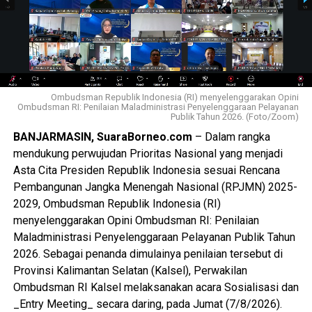
pengelolaan energi, dan penguatan usaha mikro. Mudah-
mudahan, kesempatan ini dapat kita manfaatkan sebaik-
baiknya. Untuk saling bertukar pengalaman, gagasan, serta
bagaimana sebuah inovasi diputuskan, dibiayai, dan
dipertahankan,” harap Sekdaprov Kalsel, M. Syarifuddin.
Ombudsman Republik Indonesia (RI) menyelenggarakan Opini
Ombudsman RI: Penilaian Maladministrasi Penyelenggaraan Pelayanan
Selain itu menurut M. Syarifuddin, Visitasi Kepemimpinan
Publik Tahun 2026. (Foto/Zoom)
Nasional kali ini juga dapat belajar bersama mengenali
BANJARMASIN, SuaraBorneo.com
– Dalam rangka
dengan cepat kendala yang dihadapi, bukan hanya
mendukung perwujudan Prioritas Nasional yang menjadi
keberhasilannya saja.
Asta Cita Presiden Republik Indonesia sesuai Rencana
Pembangunan Jangka Menengah Nasional (RPJMN) 2025-
Sementara itu, Sekdaprov Jawa Timur, Adhy Karyono
2029, Ombudsman Republik Indonesia (RI)
menyambut baik visitasi yang dilakukan oleh peserta PKN
menyelenggarakan Opini Ombudsman RI: Penilaian
Angkatan XVIII asal Kalimantan Selatan ini.
Maladministrasi Penyelenggaraan Pelayanan Publik Tahun
2026. Sebagai penanda dimulainya penilaian tersebut di
“Kami terimakasih, Jawa Timur sudah menjadi lokasi
Provinsi Kalimantan Selatan (Kalsel), Perwakilan
visitasi. Kami akan siapkan agar bisa dipelajari masing-
Ombudsman RI Kalsel melaksanakan acara Sosialisasi dan
masing lokus yang dituju para peserta. Selain itu, kami juga
_Entry Meeting_ secara daring, pada Jumat (7/8/2026).
memberikan kesempatan kepada peserta untuk bisa