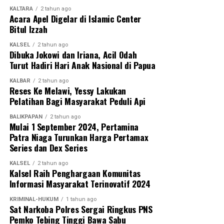
KALTARA
2 tahun ago
Acara Apel Digelar di Islamic Center
Bitul Izzah
KALSEL
2 tahun ago
Dibuka Jokowi dan Iriana, Acil Odah
Turut Hadiri Hari Anak Nasional di Papua
KALBAR
2 tahun ago
Reses Ke Melawi, Yessy Lakukan
Pelatihan Bagi Masyarakat Peduli Api
BALIKPAPAN
2 tahun ago
Mulai 1 September 2024, Pertamina
Patra Niaga Turunkan Harga Pertamax
Series dan Dex Series
KALSEL
2 tahun ago
Kalsel Raih Penghargaan Komunitas
Informasi Masyarakat Terinovatif 2024
KRIMINAL-HUKUM
1 tahun ago
Sat Narkoba Polres Sergai Ringkus PNS
Pemko Tebing Tinggi Bawa Sabu