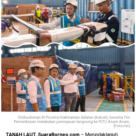
2026/2027 dijadwalkan mulai pada awal September 2026.
Karena itu, calon mahasiswa yang telah melakukan
pendaftaran, baik secara daring maupun langsung,
diharapkan segera menyelesaikan proses registrasi.
“Insyaallah awal September kami mulai kegiatan
perkuliahan Semester Ganjil 2026/2027. Kami berharap
para calon mahasiswa yang sudah mendaftar segera
melakukan registrasi agar seluruh proses administrasi
berjalan lancar dan mereka dapat mengikuti perkuliahan
dengan baik,” katanya.
Yanuar juga menyinggung kondisi pemadaman listrik yang
belakangan terjadi di Banjarmasin. Menurutnya, gangguan
tersebut lebih berdampak pada aktivitas pelayanan dan
pekerjaan di lingkungan kampus karena saat ini belum
memasuki masa perkuliahan.
Ombudsman RI Provinsi Kalimantan Selatan (Kalsel), beserta Tim
Pemeriksaan melakukan peninjauan langsung ke PLTU Asam Asam.
(Foto/Ist)
“Meski listrik padam cukup mengganggu aktivitas kerja,
TANAH LAUT, SuaraBorneo.com
– Menindaklanjuti