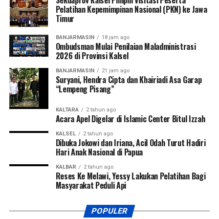
Pelatihan Kepemimpinan Nasional (PKN) ke Jawa
Timur
BANJARMASIN
18 jam ago
Ombudsman Mulai Penilaian Maladministrasi
2026 di Provinsi Kalsel
BANJARMASIN
21 jam ago
Suryani, Hendra Cipta dan Khairiadi Asa Garap
“Lempeng Pisang”
KALTARA
2 tahun ago
Acara Apel Digelar di Islamic Center Bitul Izzah
KALSEL
2 tahun ago
Dibuka Jokowi dan Iriana, Acil Odah Turut Hadiri
Hari Anak Nasional di Papua
KALBAR
2 tahun ago
Reses Ke Melawi, Yessy Lakukan Pelatihan Bagi
Masyarakat Peduli Api
POPULER