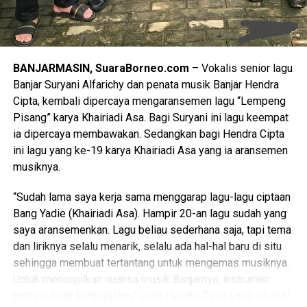
Syafrida juga menyampaikan bahwa melalui kegiatan
_Entry Meeting_ ini diharapkan seluruh instansi pelayanan
publik di Kalsel memiliki pemahaman yang komprehensif
mengenai teknis penilaian maladministrasi tahun 2026,
BANJARMASIN, SuaraBorneo.com
– Vokalis senior lagu
termasuk aspek, tahapan, metode dan hasil penilaian.
Banjar Suryani Alfarichy dan penata musik Banjar Hendra
Diyakini dengan Opini Ombudsman RI akan berkontribusi
Cipta, kembali dipercaya mengaransemen lagu “Lempeng
terhadap perbaikan sistem dan peningkatan mutu
Pisang” karya Khairiadi Asa. Bagi Suryani ini lagu keempat
pelayanan publik yang dilaksanakan oleh Pemerintah
ia dipercaya membawakan. Sedangkan bagi Hendra Cipta
Daerah maupun Instansi Vertikal kepada masyarakat luas.
ini lagu yang ke-19 karya Khairiadi Asa yang ia aransemen
musiknya.
Dukungan penuh terhadap Opini Ombudsman RI diutarakan
pula oleh Pemerintah Provinsi Kalimantan Selatan.
“Sudah lama saya kerja sama menggarap lagu-lagu ciptaan
Mewakili Gubernur Kalsel, Asisten Administrasi Umum
Bang Yadie (Khairiadi Asa). Hampir 20-an lagu sudah yang
Sekretariat Daerah Kalsel, Dinansyah, menyampaikan kata
saya aransemenkan. Lagu beliau sederhana saja, tapi tema
sambutan. Bahwa Pemerintah Provinsi Kalimantan Selatan
dan liriknya selalu menarik, selalu ada hal-hal baru di situ
berkomitmen penuh untuk terus bersinergi dengan
sehingga membuat tertantang untuk mengemas musiknya.
Ombudsman guna memastikan tata kelola pemerintahan
Untuk menonjolkan nuansa musik Banjarnya, instrumen
berjalan secara prima dan berorientasi pada kepuasan
panting tidak ketinggalan,” ucap Hendra Cipta yang dikenal
masyarakat serta memberikan pelayanan yang berkualitas,