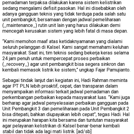
pemadaman terpaksa dilakukan karena sistem kelistrikan
sedang mengalami defisit pasokan. Hal ini disebabkan oleh
adanya gangguan teknis yang tidak terduga pada salah satu
unit pembangkit, bersamaan dengan jadwal pemeliharaan
(_maintenance_) rutin unit lain yang harus dilakukan demi
mencegah kerusakan sistem yang lebih fatal di masa depan.
“Kami memohon maaf atas ketidaknyamanan yang dialami
seluruh pelanggan di Kalsel. Kami sangat memahami keluhan
masyarakat. Saat ini, tim teknis sedang bekerja keras selama
24 jam penuh untuk mempercepat proses perbaikan
(_recovery_) agar unit pembangkit bisa segera sinkron dan
kembali memasok listrik ke sistem,” ungkap Fajar Pamujianto.
Sebagai tindak lanjut dari kegiatan ini, Hadi Rahman meminta
agar PT PLN lebih proaktif, cepat, dan transparan dalam
menyampaikan informasi terkait jadwal pemadaman dan
perkembangan perbaikan kepada masyarakat luas. “Kami juga
berharap agar jadwal penyelesaian perbaikan gangguan pada
Unit Pembangkit 3 dan pemeliharaan pada Unit Pembangkit 2
bisa ditepati, bahkan diupayakan lebih cepat”, tegas Hadi. Hal
ini merupakan harapan kita bersama dan tuntutan masyarakat
agar pelayanan kelistrikan di Kalsel benar-benar kembali
stabil dan tidak ada lagi mati listrik. [ad/sb]