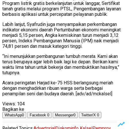
Program listrik gratis berkelanjutan untuk langgar, Sertifikat
tanah gratis melalui program PTSL, Pengembangan layanan
berbasis aplikasi untuk percepatan pelayanan publik.
Labih lanjut, Syafrudin juga menyampaikan perkembangan
indikator ekonomi daerah Pertumbuhan ekonomi meningkat
menjadi 5,15 persen, Angka kemiskinan turun menjadi 3,12
persen, Indeks Pembangunan Manusia (IPM) naik menjadi
74,81 persen dan masuk kategori tinggi.
“Ini menunjukkan pembangunan tumbuh merata. Kami akan
terus berupaya agar lebih baik lagi ke depan. Berikan kami
waktu lima tahun untuk bekerja dan membuktikan hasilnya,”
tutupnya.
Acara peringatan Harjad ke-75 HSS berlangsung meriah
dengan menghadirkan ribuan warga serta berbagai
penampilan seni dan budaya daerah. [adv/ad/mckalsel]
Views:
104
Bagikan ke
WhatsApp
0
Facebook
0
Messenger
0
Twitter/X
0
Related Topics:
Advertorial
Diskominfo Kalsel
Pemprov