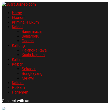
Home
Ekonomi
Kriminal-Hukum
Kalsel
Banjarmasin
Banjarbaru
Daerah
Kalteng
Palangka Raya
Kuala Kapuas
Kaltim
Kalbar
Sekadau
Bengkayang
Melawi
Kaltara
Polkam
Parlemen
Connect with us