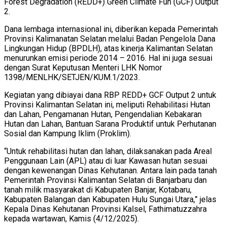
Forest Degradation (REDD+) Green Climate Fun (GCF) Output
2.
Dana lembaga internasional ini, diberikan kepada Pemerintah
Provinsi Kalimanatan Selatan melalui Badan Pengelola Dana
Lingkungan Hidup (BPDLH), atas kinerja Kalimantan Selatan
menurunkan emisi periode 2014 – 2016. Hal ini juga sesuai
dengan Surat Keputusan Menteri LHK Nomor
1398/MENLHK/SETJEN/KUM.1/2023.
Kegiatan yang dibiayai dana RBP REDD+ GCF Output 2 untuk
Provinsi Kalimantan Selatan ini, meliputi Rehabilitasi Hutan
dan Lahan, Pengamanan Hutan, Pengendalian Kebakaran
Hutan dan Lahan, Bantuan Sarana Produktif untuk Perhutanan
Sosial dan Kampung Iklim (Proklim).
“Untuk rehabilitasi hutan dan lahan, dilaksanakan pada Areal
Penggunaan Lain (APL) atau di luar Kawasan hutan sesuai
dengan kewenangan Dinas Kehutanan. Antara lain pada tanah
Pemerintah Provinsi Kalimantan Selatan di Banjarbaru dan
tanah milik masyarakat di Kabupaten Banjar, Kotabaru,
Kabupaten Balangan dan Kabupaten Hulu Sungai Utara,” jelas
Kepala Dinas Kehutanan Provinsi Kalsel, Fathimatuzzahra
kepada wartawan, Kamis (4/12/2025).