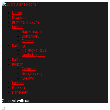
Home
Ekonomi
Kriminal-Hukum
Kalsel
Banjarmasin
Banjarbaru
Daerah
Kalteng
Palangka Raya
Kuala Kapuas
Kaltim
Kalbar
Sekadau
Bengkayang
Melawi
Kaltara
Polkam
Parlemen
Connect with us