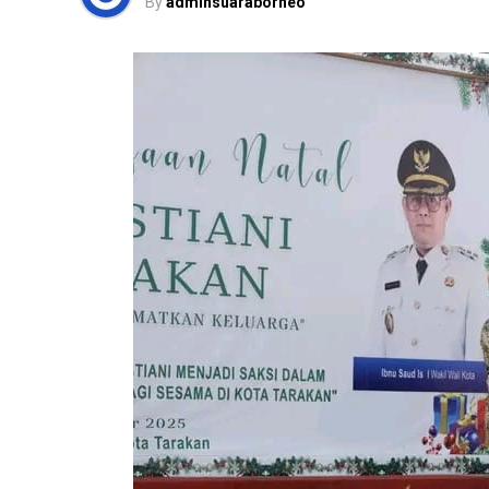
By
adminsuaraborneo