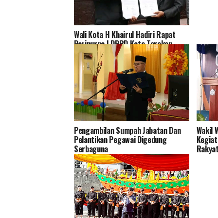
Wali Kota H Khairul Hadiri Rapat
Paripurna I DPRD Kota Tarakan
Pengambilan Sumpah Jabatan Dan
Wakil 
Pelantikan Pegawai Digedung
Kegiat
Serbaguna
Rakya