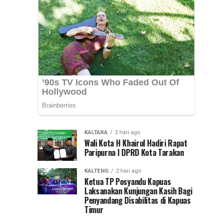
Psikologis
(Penanganan
Pertama
di
pada
Luka
SMAN
Psikologis)
di...
01
Lumar
KALTARA
2 hari ago
Wali Kota H Khairul Hadiri Rapat
Paripurna I DPRD Kota Tarakan
KALTENG
2 hari ago
Ketua TP Posyandu Kapuas
Laksanakan Kunjungan Kasih Bagi
Penyandang Disabilitas di Kapuas
Timur