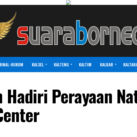
MINAL-HUKUM
KALSEL
KALTENG
KALTIM
KALBAR
KALTAR
 Hadiri Perayaan Nat
Center