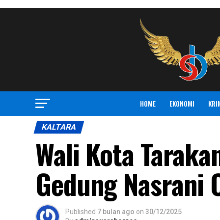
HOME
EKONOMI
KRI
KALTARA
Wali Kota Tarakan
Gedung Nasrani 
Published
7 bulan ago
on
30/12/2025