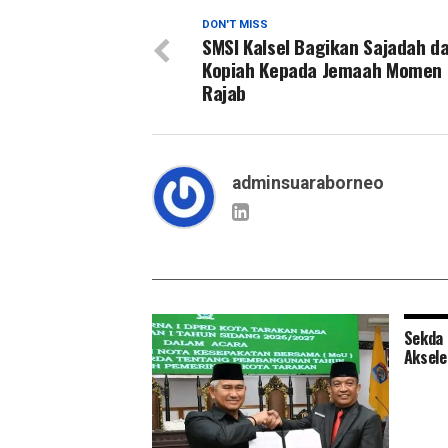
DON'T MISS
SMSI Kalsel Bagikan Sajadah d
Kopiah Kepada Jemaah Momen 
Rajab
adminsuaraborneo
Sekda 
Aksele