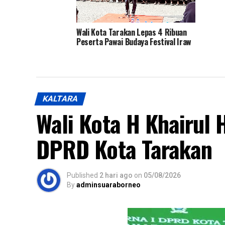
Wali Kota Tarakan Lepas 4 Ribuan
Peserta Pawai Budaya Festival Iraw
Tengkayu XV Tahun 2026
KALTARA
Wali Kota H Khairul 
DPRD Kota Tarakan
Published
2 hari ago
on
05/08/2026
By
adminsuaraborneo