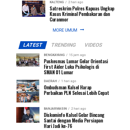
KALTENG
2 hari ago
Satreskrim Polres Kapuas Ungkap
Kasus Kriminal Pembakaran dan
Curanmor
MORE UMUM
LATEST
TRENDING
VIDEOS
BENGKAYANG
15 jam ago
Puskesmas Lumar Gelar Orientasi
First Aider Luka Psikologis di
SMAN 01 Lumar
DAERAH
1 hari ago
Ombudsman Kalsel Harap
Perbaikan PLN Selesai Lebih Cepat
BANJARMASIN
2 hari ago
Diskominfo Kalsel Gelar Bincang
Santai dengan Media Persiapan
Hari Jadi ke-76