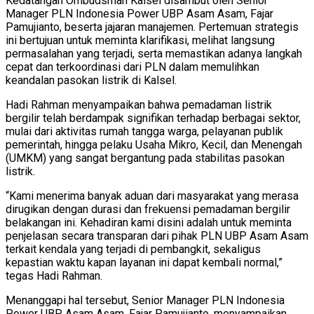
Kedatangan Ombudsman Kalsel disambut oleh Senior
Manager PLN Indonesia Power UBP Asam Asam, Fajar
Pamujianto, beserta jajaran manajemen. Pertemuan strategis
ini bertujuan untuk meminta klarifikasi, melihat langsung
permasalahan yang terjadi, serta memastikan adanya langkah
cepat dan terkoordinasi dari PLN dalam memulihkan
keandalan pasokan listrik di Kalsel.
Hadi Rahman menyampaikan bahwa pemadaman listrik
bergilir telah berdampak signifikan terhadap berbagai sektor,
mulai dari aktivitas rumah tangga warga, pelayanan publik
pemerintah, hingga pelaku Usaha Mikro, Kecil, dan Menengah
(UMKM) yang sangat bergantung pada stabilitas pasokan
listrik.
“Kami menerima banyak aduan dari masyarakat yang merasa
dirugikan dengan durasi dan frekuensi pemadaman bergilir
belakangan ini. Kehadiran kami disini adalah untuk meminta
penjelasan secara transparan dari pihak PLN UBP Asam Asam
terkait kendala yang terjadi di pembangkit, sekaligus
kepastian waktu kapan layanan ini dapat kembali normal,”
tegas Hadi Rahman.
Menanggapi hal tersebut, Senior Manager PLN Indonesia
Power UBP Asam Asam, Fajar Pamujianto, menyampaikan