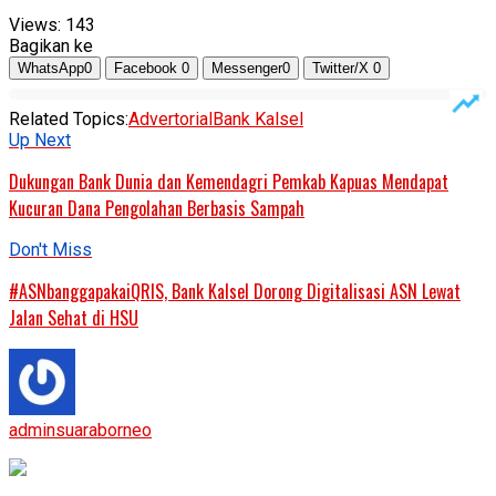
Views:
143
Bagikan ke
WhatsApp
0
Facebook
0
Messenger
0
Twitter/X
0
Related Topics:
Advertorial
Bank Kalsel
Up Next
Dukungan Bank Dunia dan Kemendagri Pemkab Kapuas Mendapat
Kucuran Dana Pengolahan Berbasis Sampah
Don't Miss
#ASNbanggapakaiQRIS, Bank Kalsel Dorong Digitalisasi ASN Lewat
Jalan Sehat di HSU
adminsuaraborneo