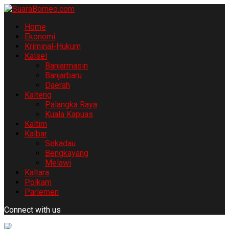
Home
Ekonomi
Kriminal-Hukum
Kalsel
Banjarmasin
Banjarbaru
Daerah
Kalteng
Palangka Raya
Kuala Kapuas
Kaltim
Kalbar
Sekadau
Bengkayang
Melawi
Kaltara
Polkam
Parlemen
Connect with us