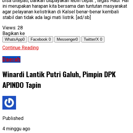
bisa ditepati, bahkan diupayakan lebih cepat”, tegas Hadi. Hal
ini merupakan harapan kita bersama dan tuntutan masyarakat
agar pelayanan kelistrikan di Kalsel benar-benar kembali
stabil dan tidak ada lagi mati listrik. [ad/sb]
Views:
28
Bagikan ke
WhatsApp
0
Facebook
0
Messenger
0
Twitter/X
0
Continue Reading
Daerah
Winardi Lantik Putri Galuh, Pimpin DPK
APINDO Tapin
Published
4 minggu ago