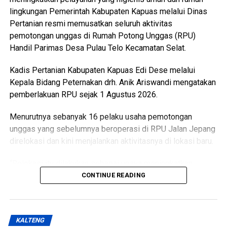
lingkungan Pemerintah Kabupaten Kapuas melalui Dinas
Pertanian resmi memusatkan seluruh aktivitas
pemotongan unggas di Rumah Potong Unggas (RPU)
Handil Parimas Desa Pulau Telo Kecamatan Selat.
Kadis Pertanian Kabupaten Kapuas Edi Dese melalui
Kepala Bidang Peternakan drh. Anik Ariswandi mengatakan
pemberlakuan RPU sejak 1 Agustus 2026.
Menurutnya sebanyak 16 pelaku usaha pemotongan
unggas yang sebelumnya beroperasi di RPU Jalan Jepang
direlokasi dan kini menjalankan aktivitasnya di lokasi baru.
“Relokasi itu dilakukan sebagai upaya meningkatkan
kualitas pelayanan sekaligus menghadirkan fasilitas
CONTINUE READING
pemotongan unggas yang lebih higienis aman dan ramah
lingkungan,” katanya Kamis (6/8/2026).
KALTENG
Ia menjelaskan terkait kondisi RPU lama sudah tidak lagi