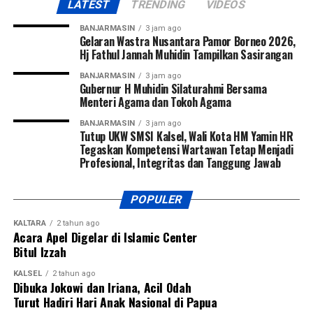
LATEST
TRENDING
VIDEOS
BANJARMASIN
3 jam ago
Gelaran Wastra Nusantara Pamor Borneo 2026,
Hj Fathul Jannah Muhidin Tampilkan Sasirangan
BANJARMASIN
3 jam ago
Gubernur H Muhidin Silaturahmi Bersama
Menteri Agama dan Tokoh Agama
BANJARMASIN
3 jam ago
Tutup UKW SMSI Kalsel, Wali Kota HM Yamin HR
Tegaskan Kompetensi Wartawan Tetap Menjadi
Profesional, Integritas dan Tanggung Jawab
POPULER
KALTARA
2 tahun ago
Acara Apel Digelar di Islamic Center
Bitul Izzah
KALSEL
2 tahun ago
Dibuka Jokowi dan Iriana, Acil Odah
Turut Hadiri Hari Anak Nasional di Papua