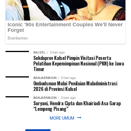
adanya tindak kejahatan di lingkungan sekitar. (Ujg/SB)
Tengah,” ujarnya. (Ujg/SB)
Views:
Views:
29
38
Bagikan ke
Bagikan ke
WhatsApp
WhatsApp
0
0
Facebook
Facebook
0
0
KALSEL
3 hari ago
Messenger
Messenger
0
0
Twitter/X
Twitter/X
0
0
Sekdaprov Kalsel Pimpin Visitasi Peserta
Pelatihan Kepemimpinan Nasional (PKN) ke Jawa
Timur
BANJARMASIN
3 hari ago
Ombudsman Mulai Penilaian Maladministrasi
2026 di Provinsi Kalsel
BANJARMASIN
3 hari ago
Suryani, Hendra Cipta dan Khairiadi Asa Garap
“Lempeng Pisang”
MORE UMUM