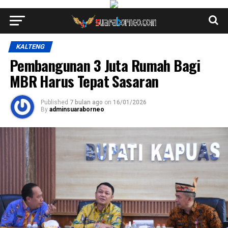
KALTENG
Pembangunan 3 Juta Rumah Bagi
MBR Harus Tepat Sasaran
Published
7 bulan ago
on
16/01/2026
By
adminsuaraborneo