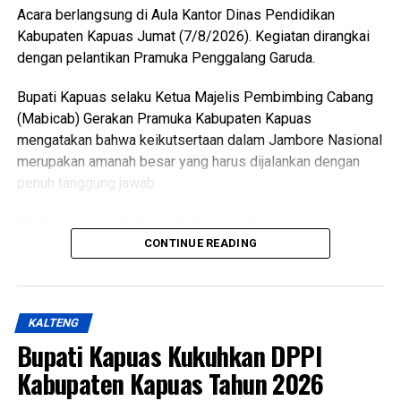
Acara berlangsung di Aula Kantor Dinas Pendidikan
Kabupaten Kapuas Jumat (7/8/2026). Kegiatan dirangkai
dengan pelantikan Pramuka Penggalang Garuda.
Bupati Kapuas selaku Ketua Majelis Pembimbing Cabang
(Mabicab) Gerakan Pramuka Kabupaten Kapuas
mengatakan bahwa keikutsertaan dalam Jambore Nasional
merupakan amanah besar yang harus dijalankan dengan
penuh tanggung jawab.
“Dalam hal ini jadilah duta Kabupaten Kapuas yang mampu
menunjukkan sikap disiplin, sopan santun semangat
CONTINUE READING
gotong royong, serta menjunjung tinggi nilai-nilai Tri Satya
dan Dasa Dharma Pramuka,” ujarnya.
KALTENG
Ia mengatakan pembentukan karakter tersebut selaras
Bupati Kapuas Kukuhkan DPPI
dengan penetapan predikat Pramuka Penggalang Garuda.
Oleh karena itu melalui pembinaan ketat para anggota yang
Kabupaten Kapuas Tahun 2026
dilantik diharapkan mampu menjadi teladan.