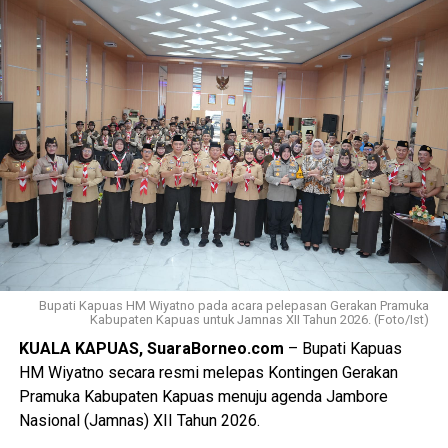
Kemudian luasan cadangan lahan pertanian berkelanjutan
(LCP2B) Kabupaten Kapuas 22.553,37 Ha.
Meski begitu terjadi permasalahan atas kondisi lahan di
antaranya perbedaan data antar instansi perubahan
penggunaan lahan singkronisasi dengan RTRW dan RDTR.
“Oleh karena itu terkait hal tersebut kami menyepakati data
final LP2B data LCP2B menyempurnakan Raperda melalui
proses harmonisasi dan pembahasan DPRD,” ujarnya.
(Ujg/SB)
Bupati Kapuas HM Wiyatno pada acara pelepasan Gerakan Pramuka
Views:
21
Kabupaten Kapuas untuk Jamnas XII Tahun 2026. (Foto/Ist)
Bagikan ke
KUALA KAPUAS, SuaraBorneo.com
– Bupati Kapuas
HM Wiyatno secara resmi melepas Kontingen Gerakan
Pramuka Kabupaten Kapuas menuju agenda Jambore
WhatsApp
0
Facebook
0
Nasional (Jamnas) XII Tahun 2026.
Messenger
0
Twitter/X
0