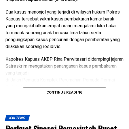
masyarakat.
Dua kasus menonjol yang terjadi di wilayah hukum Polres
“Oleh karena itu sinergi lintas sektor menjadi kunci agar
Kapuas tersebut yakni kasus pembakaran kamar barak
berbagai persoalan kesehatan dan sosial dapat dideteksi
yang mengakibatkan empat orang mengalami luka bakar
sejak dini serta ditangani secara cepat dan tepat, ” katanya.
termasuk seorang anak berusia lima tahun serta
pengungkapan kasus pencurian dengan pemberatan yang
Lebih lanjut ia mengatakan melalui kegiatan tersebut Tim
dilakukan seorang residivis.
Pembina Posyandu Kabupaten Kapuas juga memperkuat
koordinasi.
Kapolres Kapuas AKBP Rina Perwitasari didampingi jajaran
Satreskrim mengatakan penanganan kasus pembakaran
“Dalam hal ini dengan pemerintah kecamatan pemerintah
yang terjadi
desa puskesmas dan perangkat daerah terkait penanganan
di Jalan Pemuda Komplek Perumahan Pemuda Permai
kasus sosial di masyarakat sehingga pelayanan kepada
Blok F Kelurahan Selat Dalam Kecamatan Selat.
kelompok rentan dapat dilakukan secara
CONTINUE READING
berkesinambungan,” ujarnya.
Dalam kasus itu D(26) ditetapkan sebagai tersangka
(Ujg/SB)
setelah diduga sengaja membakar kamar barak tempat
kekasihnya sekitar pukul 23.30 WIB Minggu (19/7/2026).
Views:
30
KALTENG
Bagikan ke
Perkuat Sinergi Pemerintah Pusat
Kapolres mengatakan kasus tersebut ditangani