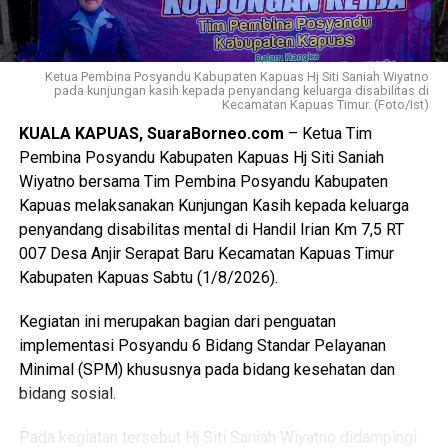
(BPIP) Nomor 50 Tahun 2024 tentang Tata Cara
Pengangkatan Pertama Kali Pelaksana Duta Pancasila
Paskibraka Indonesia Tingkat Provinsi dan
Ketua Pembina Posyandu Kabupaten Kapuas Hj Siti Saniah Wiyatno
Kabupaten/Kota.
pada kunjungan kasih kepada penyandang keluarga disabilitas di
Kecamatan Kapuas Timur. (Foto/Ist)
KUALA KAPUAS, SuaraBorneo.com
– Ketua Tim
“Kegiatan ini juga mengacu pada Peraturan BPIP Nomor 3
Pembina Posyandu Kabupaten Kapuas Hj Siti Saniah
Tahun 2022 sebagaimana telah diubah dengan Peraturan
Wiyatno bersama Tim Pembina Posyandu Kabupaten
BPIP Nomor 5 Tahun 2023 yang mengamanatkan bahwa
Kapuas melaksanakan Kunjungan Kasih kepada keluarga
calon Paskibraka terpilih wajib mengikuti pemusatan
penyandang disabilitas mental di Handil Irian Km 7,5 RT
pendidikan dan pelatihan sebelum melaksanakan tugas
007 Desa Anjir Serapat Baru Kecamatan Kapuas Timur
pengibaran dan penurunan Duplikat Bendera Pusaka pada
Kabupaten Kapuas Sabtu (1/8/2026).
peringatan Hari Ulang Tahun Kemerdekaan Republik
Indonesia,” ujarnya. (Ujg/SB)
Kegiatan ini merupakan bagian dari penguatan
implementasi Posyandu 6 Bidang Standar Pelayanan
Views:
20
Minimal (SPM) khususnya pada bidang kesehatan dan
Bagikan ke
bidang sosial.
WhatsApp
0
Facebook
0
Pada kegiatan tersebut Hj Siti Saniah Wiyatno didampingi