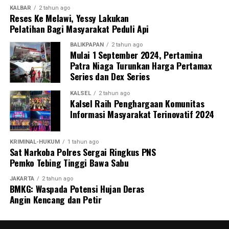
KALBAR
2 tahun ago
Reses Ke Melawi, Yessy Lakukan
Pelatihan Bagi Masyarakat Peduli Api
BALIKPAPAN
2 tahun ago
Mulai 1 September 2024, Pertamina
Patra Niaga Turunkan Harga Pertamax
Series dan Dex Series
KALSEL
2 tahun ago
Kalsel Raih Penghargaan Komunitas
Informasi Masyarakat Terinovatif 2024
KRIMINAL-HUKUM
1 tahun ago
Sat Narkoba Polres Sergai Ringkus PNS
Pemko Tebing Tinggi Bawa Sabu
JAKARTA
2 tahun ago
BMKG: Waspada Potensi Hujan Deras
Angin Kencang dan Petir