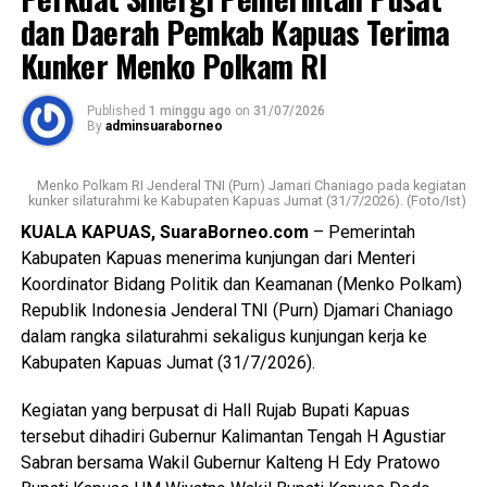
berdasarkan Laporan Polisi Nomor
dan Daerah Pemkab Kapuas Terima
LP/B/32/VII/2026/SPKT/Polres Kapuas/Polda
WhatsApp
0
Facebook
0
Kunker Menko Polkam RI
Kalimantan Tengah tertanggal 20 Juli 2026.
Messenger
0
Twitter/X
0
Published
1 minggu ago
on
31/07/2026
Berdasarkan hasil penyelidikan aksi nekat itu dipicu
By
adminsuaraborneo
pertengkaran antara tersangka dengan kekasihnya Rah
(26). Perselisihan keduanya telah berlangsung beberapa
Menko Polkam RI Jenderal TNI (Purn) Jamari Chaniago pada kegiatan
hari dan bahkan disertai ancaman akan membakar kamar
kunker silaturahmi ke Kabupaten Kapuas Jumat (31/7/2026). (Foto/Ist)
barak.
KUALA KAPUAS, SuaraBorneo.com
– Pemerintah
Kabupaten Kapuas menerima kunjungan dari Menteri
“Malam kejadian tersangka sempat datang ke lokasi dan
Koordinator Bidang Politik dan Keamanan (Menko Polkam)
berkumpul bersama para korban. Namun usai kembali dari
Republik Indonesia Jenderal TNI (Purn) Djamari Chaniago
menonton pertandingan final Piala Dunia ia kembali
dalam rangka silaturahmi sekaligus kunjungan kerja ke
mendatangi barak karena kembali terlibat cekcok dengan
Kabupaten Kapuas Jumat (31/7/2026).
korban,” katanya.
Kegiatan yang berpusat di Hall Rujab Bupati Kapuas
Nah saat pintu kamar dikunci dari dalam tersangka
tersebut dihadiri Gubernur Kalimantan Tengah H Agustiar
menggedor hingga mendobrak pintu kemudian masuk
Sabran bersama Wakil Gubernur Kalteng H Edy Pratowo
sambil merusak sejumlah barang dan melanjutkan