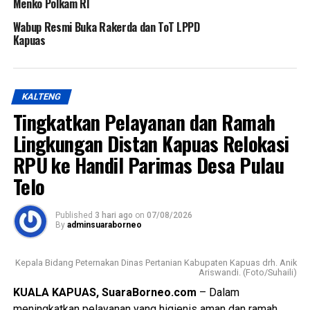
Menko Polkam RI
Wabup Resmi Buka Rakerda dan ToT LPPD
Kapuas
KALTENG
Tingkatkan Pelayanan dan Ramah
Lingkungan Distan Kapuas Relokasi
RPU ke Handil Parimas Desa Pulau
Telo
Published
3 hari ago
on
07/08/2026
By
adminsuaraborneo
Kepala Bidang Peternakan Dinas Pertanian Kabupaten Kapuas drh. Anik
Ariswandi. (Foto/Suhaili)
KUALA KAPUAS, SuaraBorneo.com
– Dalam
meningkatkan pelayanan yang higienis aman dan ramah