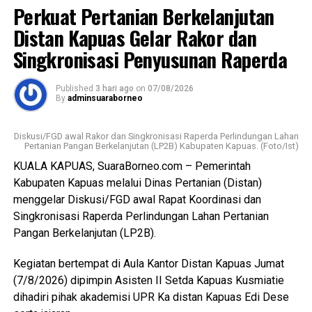
Perkuat Pertanian Berkelanjutan
layak digunakan karena kondisi bangunan dan fasilitas
pendukung dinilai tidak memadai selain sistem
Distan Kapuas Gelar Rakor dan
pengelolaan limbah berpotensi mencemari lingkungan.
Singkronisasi Penyusunan Raperda
Lebih lanjut ia menjelaskan RPU baru telah dilengkapi
Published
3 hari ago
on
07/08/2026
fasilitas yang lebih baik namun Pemkab Kapuas
By
adminsuaraborneo
kedepannya berkomitmen melengkapi sarpras sehingga
pelayana kepada pelaku usaha maupun masyarakat
Diskusi/FGD awal Rakor dan Singkronisasi Raperda Perlindungan Lahan
semakin optimal.
Pertanian Pangan Berkelanjutan (LP2B) Kabupaten Kapuas. (Foto/Ist)
KUALA KAPUAS, SuaraBorneo.com – Pemerintah
Ia juga mengapresiasi dukungan seluruh pelaku usaha yang
Kabupaten Kapuas melalui Dinas Pertanian (Distan)
bersedia direlokasi tanpa adanya penolakan. Seluruh 16
menggelar Diskusi/FGD awal Rapat Koordinasi dan
pemotong unggas telah memenuhi kewajiban membayar
Singkronisasi Raperda Perlindungan Lahan Pertanian
retribusi.
Pangan Berkelanjutan (LP2B).
Ia menambahkan sesuai Perda yang berlaku yakni sebesar
Kegiatan bertempat di Aula Kantor Distan Kapuas Jumat
Rp300 per ekor meningkat dari tarif sebelumnya Rp100
(7/8/2026) dipimpin Asisten II Setda Kapuas Kusmiatie
per ekor. Dana ini masuk pendapatan daerah kemudian
dihadiri pihak akademisi UPR Ka distan Kapuas Edi Dese
kembali kepada peningkatan fasilitas RPU itu sendiri.