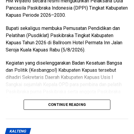
HM Wiyatno secara resmi mengukuhkan Pelaksana Duta
Pancasila Paskibraka Indonesia (DPPI) Tingkat Kabupaten
Views:
21
Kapuas Periode 2026–2030.
Bagikan ke
Bupati sekaligus membuka Pemusatan Pendidikan dan
WhatsApp
0
Facebook
0
Pelatihan (Pusdiklat) Paskibraka Tingkat Kabupaten
Kapuas Tahun 2026 di Ballroom Hotel Permata Inn Jalan
Messenger
0
Twitter/X
0
Seroja Kuala Kapuas Rabu (5/8/2026).
Kegiatan yang diselenggarakan Badan Kesatuan Bangsa
dan Politik (Kesbangpol) Kabupaten Kapuas tersebut
dihadiri Sekretaris Daerah Kabupaten Kapuas Usis I
Sangkai sejumlah Kepala OPD para pembina dan pelatih
Paskibraka purna Paskibraka serta anggota Paskibraka
Kabupaten Kapuas Tahun 2026.
CONTINUE READING
Bupati HM Wiyatno menegaskan bahwa Pemerintah
Kabupaten Kapuas berkomitmen mewujudkan
pembangunan yang berorientasi pada peningkatan kualitas
KALTENG
sumber daya manusia sebagai bagian dari visi daerah,