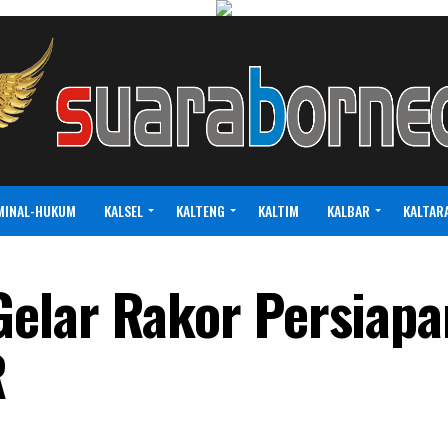
MINAL-HUKUM
KALSEL
KALTENG
KALTIM
KALBAR
KALTAR
elar Rakor Persiapa
R