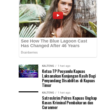
Selesai
pemadaman
listrik
Lebih
bergilir
di
Cepat
sejumlah
wilayah
Kalimantan
Selatan,
Hadi
Rahman,...
KALTENG
1 hari ago
Ketua TP Posyandu Kapuas
Laksanakan Kunjungan Kasih Bagi
Penyandang Disabilitas di Kapuas
Timur
KALTENG
1 hari ago
Satreskrim Polres Kapuas Ungkap
Kasus Kriminal Pembakaran dan
Curanmor