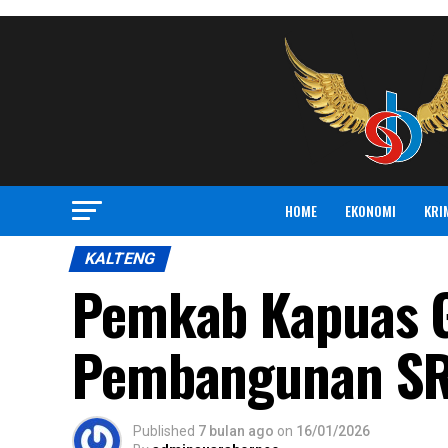
HOME
EKONOMI
KRI
KALTENG
Pemkab Kapuas G
Pembangunan S
Published
7 bulan ago
on
16/01/2026