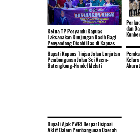
Perkua
dan Da
Ketua TP Posyandu Kapuas
Kunker
Laksanakan Kunjungan Kasih Bagi
Penyandang Disabilitas di Kapuas
Timur
Bupati Kapuas Tinjau Jalan Lanjutan
Pemka
Pembangunan Jalan Sei Asem-
Kelura
Batengkong-Handel Melati
Akura
Bupati Ajak PWRI Berpartisipasi
Aktif Dalam Pembangunan Daerah