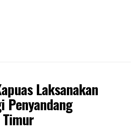
Kapuas Laksanakan
gi Penyandang
s Timur