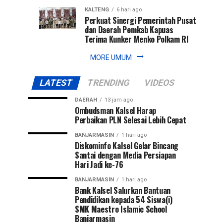
KALTENG
6 hari ago
Perkuat Sinergi Pemerintah Pusat
dan Daerah Pemkab Kapuas
Terima Kunker Menko Polkam RI
MORE UMUM
LATEST
TRENDING
VIDEOS
DAERAH
13 jam ago
Ombudsman Kalsel Harap
Perbaikan PLN Selesai Lebih Cepat
BANJARMASIN
1 hari ago
Diskominfo Kalsel Gelar Bincang
Santai dengan Media Persiapan
Hari Jadi ke-76
BANJARMASIN
1 hari ago
Bank Kalsel Salurkan Bantuan
Pendidikan kepada 54 Siswa(i)
SMK Maestro Islamic School
Banjarmasin