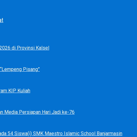
at
026 di Provinsi Kalsel
p “Lempeng Pisang”
ram KIP Kuliah
an Media Persiapan Hari Jadi ke-76
ada 54 Siswa(i) SMK Maestro Islamic School Banjarmasin