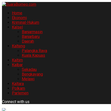
Home
Ekonomi
Kriminal-Hukum
Kalsel
Banjarmasin
Banjarbaru
Daerah
Kalteng
Palangka Raya
Kuala Kapuas
Kaltim
Kalbar
Sekadau
Bengkayang
Melawi
Kaltara
Polkam
Parlemen
Connect with us