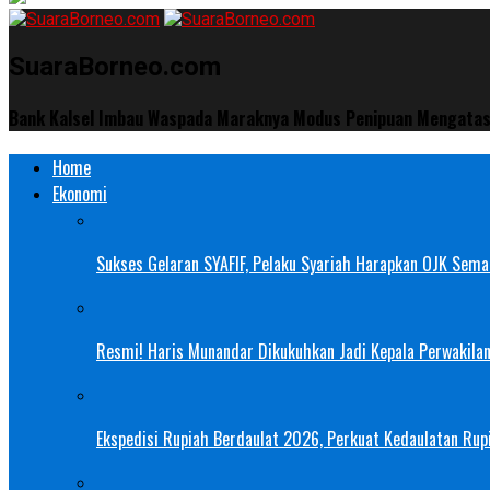
SuaraBorneo.com
Bank Kalsel Imbau Waspada Maraknya Modus Penipuan Mengata
Home
Ekonomi
Sukses Gelaran SYAFIF, Pelaku Syariah Harapkan OJK Semak
Resmi! Haris Munandar Dikukuhkan Jadi Kepala Perwakilan
Ekspedisi Rupiah Berdaulat 2026, Perkuat Kedaulatan Rupi