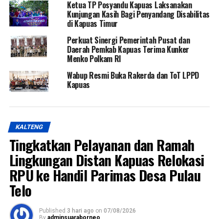
Ketua TP Posyandu Kapuas Laksanakan
Kunjungan Kasih Bagi Penyandang Disabilitas
di Kapuas Timur
Perkuat Sinergi Pemerintah Pusat dan
Daerah Pemkab Kapuas Terima Kunker
Menko Polkam RI
Wabup Resmi Buka Rakerda dan ToT LPPD
Kapuas
KALTENG
Tingkatkan Pelayanan dan Ramah
Lingkungan Distan Kapuas Relokasi
RPU ke Handil Parimas Desa Pulau
Telo
Published
3 hari ago
on
07/08/2026
By
adminsuaraborneo