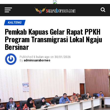
KALTENG
Pemkab Kapuas Gelar Rapat PPKH
Program Transmigrasi Lokal Ngaju
Bersinar
Published
6 bulan ago
on
30/01/2026
By
adminsuaraborneo