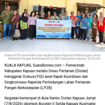
Ia juga mengapresiasi dukungan seluruh pelaku usaha yang
bersedia direlokasi tanpa adanya penolakan. Seluruh 16
pemotong unggas telah memenuhi kewajiban membayar
retribusi.
Ia menambahkan sesuai Perda yang berlaku yakni sebesar
Rp300 per ekor meningkat dari tarif sebelumnya Rp100
per ekor. Dana ini masuk pendapatan daerah kemudian
kembali kepada peningkatan fasilitas RPU itu sendiri.
Diskusi/FGD awal Rakor dan Singkronisasi Raperda Perlindungan Lahan
Pertanian Pangan Berkelanjutan (LP2B) Kabupaten Kapuas. (Foto/Ist)
“Pemerintah Kabupaten Kapuas berharap proses
KUALA KAPUAS, SuaraBorneo.com – Pemerintah
pemotongan unggas dapat berlangsung lebih tertata
Kabupaten Kapuas melalui Dinas Pertanian (Distan)
memenuhi standar kesehatan masyarakat serta
menggelar Diskusi/FGD awal Rapat Koordinasi dan
menghasilkan produk unggas yang lebih bersih serta aman
Singkronisasi Raperda Perlindungan Lahan Pertanian
dikonsumsi,” ujarnya. (Ujg/SB)
Pangan Berkelanjutan (LP2B).
Views:
22
Kegiatan bertempat di Aula Kantor Distan Kapuas Jumat
Bagikan ke
(7/8/2026) dipimpin Asisten II Setda Kapuas Kusmiatie