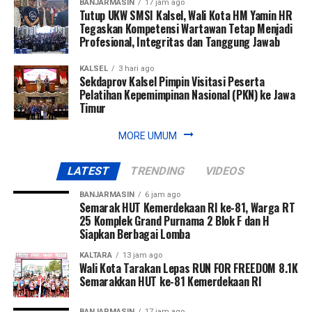
BANJARMASIN
17 jam ago
Tutup UKW SMSI Kalsel, Wali Kota HM Yamin HR
Tegaskan Kompetensi Wartawan Tetap Menjadi
Profesional, Integritas dan Tanggung Jawab
KALSEL
3 hari ago
Sekdaprov Kalsel Pimpin Visitasi Peserta
Pelatihan Kepemimpinan Nasional (PKN) ke Jawa
Timur
MORE UMUM
LATEST
TRENDING
VIDEOS
BANJARMASIN
6 jam ago
Semarak HUT Kemerdekaan RI ke-81, Warga RT
25 Komplek Grand Purnama 2 Blok F dan H
Siapkan Berbagai Lomba
KALTARA
13 jam ago
Wali Kota Tarakan Lepas RUN FOR FREEDOM 8.1K
Semarakkan HUT ke-81 Kemerdekaan RI
BANJARMASIN
17 jam ago