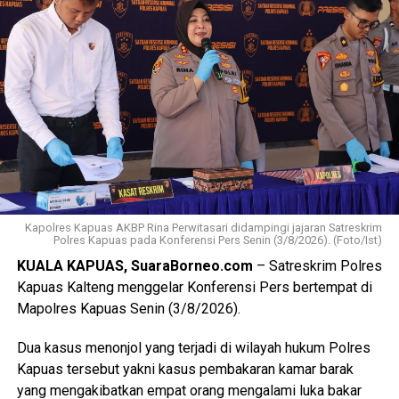
dari pemerintah daerah pemerintah kecamatan pemerintah
desa tenaga kesehatan kader Posyandu hingga
masyarakat.
“Oleh karena itu sinergi lintas sektor menjadi kunci agar
berbagai persoalan kesehatan dan sosial dapat dideteksi
sejak dini serta ditangani secara cepat dan tepat, ” katanya.
Lebih lanjut ia mengatakan melalui kegiatan tersebut Tim
Pembina Posyandu Kabupaten Kapuas juga memperkuat
koordinasi.
Kapolres Kapuas AKBP Rina Perwitasari didampingi jajaran Satreskrim
Polres Kapuas pada Konferensi Pers Senin (3/8/2026). (Foto/Ist)
“Dalam hal ini dengan pemerintah kecamatan pemerintah
KUALA KAPUAS, SuaraBorneo.com
– Satreskrim Polres
desa puskesmas dan perangkat daerah terkait penanganan
Kapuas Kalteng menggelar Konferensi Pers bertempat di
kasus sosial di masyarakat sehingga pelayanan kepada
Mapolres Kapuas Senin (3/8/2026).
kelompok rentan dapat dilakukan secara
berkesinambungan,” ujarnya.
Dua kasus menonjol yang terjadi di wilayah hukum Polres
(Ujg/SB)
Kapuas tersebut yakni kasus pembakaran kamar barak
yang mengakibatkan empat orang mengalami luka bakar
Views:
32