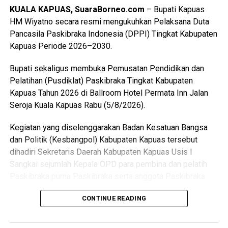
anak-anak terutama duta Pramuka Kabupaten Kapuas,”
KUALA KAPUAS, SuaraBorneo.com
– Bupati Kapuas
ujarnya. (Ujg/SB)
HM Wiyatno secara resmi mengukuhkan Pelaksana Duta
Pancasila Paskibraka Indonesia (DPPI) Tingkat Kabupaten
Views:
22
Kapuas Periode 2026–2030.
Bagikan ke
Bupati sekaligus membuka Pemusatan Pendidikan dan
WhatsApp
0
Facebook
0
Pelatihan (Pusdiklat) Paskibraka Tingkat Kabupaten
Kapuas Tahun 2026 di Ballroom Hotel Permata Inn Jalan
Messenger
0
Twitter/X
0
Seroja Kuala Kapuas Rabu (5/8/2026).
Kegiatan yang diselenggarakan Badan Kesatuan Bangsa
dan Politik (Kesbangpol) Kabupaten Kapuas tersebut
dihadiri Sekretaris Daerah Kabupaten Kapuas Usis I
Sangkai sejumlah Kepala OPD para pembina dan pelatih
Paskibraka purna Paskibraka serta anggota Paskibraka
Kabupaten Kapuas Tahun 2026.
CONTINUE READING
Bupati HM Wiyatno menegaskan bahwa Pemerintah
Kabupaten Kapuas berkomitmen mewujudkan