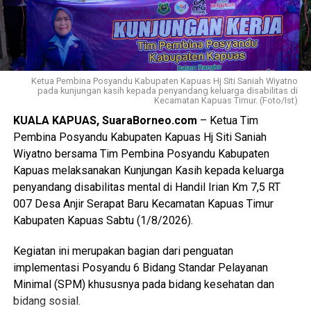
menyampaikan kegiatan tersebut merupakan tindak lanjut
Keputusan Kepala Badan Pembinaan Ideologi Pancasila
(BPIP) Nomor 50 Tahun 2024 tentang Tata Cara
Pengangkatan Pertama Kali Pelaksana Duta Pancasila
Paskibraka Indonesia Tingkat Provinsi dan
Ketua Pembina Posyandu Kabupaten Kapuas Hj Siti Saniah Wiyatno
Kabupaten/Kota.
pada kunjungan kasih kepada penyandang keluarga disabilitas di
Kecamatan Kapuas Timur. (Foto/Ist)
KUALA KAPUAS, SuaraBorneo.com
– Ketua Tim
“Kegiatan ini juga mengacu pada Peraturan BPIP Nomor 3
Pembina Posyandu Kabupaten Kapuas Hj Siti Saniah
Tahun 2022 sebagaimana telah diubah dengan Peraturan
Wiyatno bersama Tim Pembina Posyandu Kabupaten
BPIP Nomor 5 Tahun 2023 yang mengamanatkan bahwa
Kapuas melaksanakan Kunjungan Kasih kepada keluarga
calon Paskibraka terpilih wajib mengikuti pemusatan
penyandang disabilitas mental di Handil Irian Km 7,5 RT
pendidikan dan pelatihan sebelum melaksanakan tugas
007 Desa Anjir Serapat Baru Kecamatan Kapuas Timur
pengibaran dan penurunan Duplikat Bendera Pusaka pada
Kabupaten Kapuas Sabtu (1/8/2026).
peringatan Hari Ulang Tahun Kemerdekaan Republik
Indonesia,” ujarnya. (Ujg/SB)
Kegiatan ini merupakan bagian dari penguatan
implementasi Posyandu 6 Bidang Standar Pelayanan
Views:
21
Minimal (SPM) khususnya pada bidang kesehatan dan
Bagikan ke
bidang sosial.