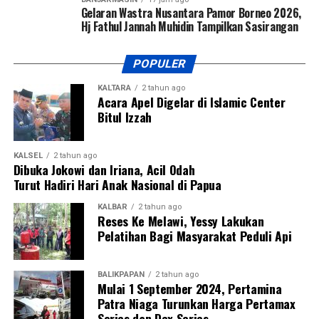
Gelaran Wastra Nusantara Pamor Borneo 2026,
Hj Fathul Jannah Muhidin Tampilkan Sasirangan
POPULER
KALTARA
2 tahun ago
Acara Apel Digelar di Islamic Center
Bitul Izzah
KALSEL
2 tahun ago
Dibuka Jokowi dan Iriana, Acil Odah
Turut Hadiri Hari Anak Nasional di Papua
KALBAR
2 tahun ago
Reses Ke Melawi, Yessy Lakukan
Pelatihan Bagi Masyarakat Peduli Api
BALIKPAPAN
2 tahun ago
Mulai 1 September 2024, Pertamina
Patra Niaga Turunkan Harga Pertamax
Series dan Dex Series