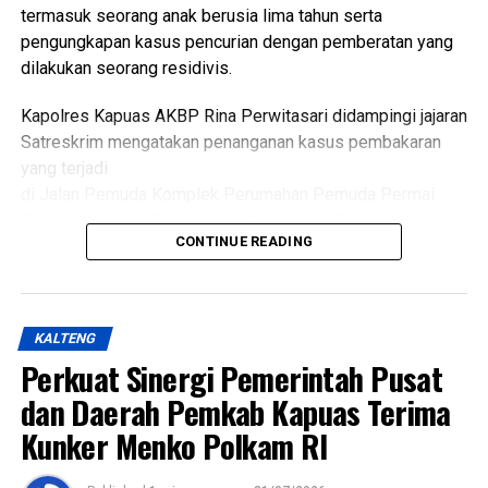
termasuk seorang anak berusia lima tahun serta
Bagikan ke
pengungkapan kasus pencurian dengan pemberatan yang
dilakukan seorang residivis.
WhatsApp
0
Facebook
0
Kapolres Kapuas AKBP Rina Perwitasari didampingi jajaran
Messenger
0
Twitter/X
0
Satreskrim mengatakan penanganan kasus pembakaran
yang terjadi
di Jalan Pemuda Komplek Perumahan Pemuda Permai
Blok F Kelurahan Selat Dalam Kecamatan Selat.
CONTINUE READING
Dalam kasus itu D(26) ditetapkan sebagai tersangka
setelah diduga sengaja membakar kamar barak tempat
kekasihnya sekitar pukul 23.30 WIB Minggu (19/7/2026).
KALTENG
Perkuat Sinergi Pemerintah Pusat
Kapolres mengatakan kasus tersebut ditangani
berdasarkan Laporan Polisi Nomor
dan Daerah Pemkab Kapuas Terima
LP/B/32/VII/2026/SPKT/Polres Kapuas/Polda
Kunker Menko Polkam RI
Kalimantan Tengah tertanggal 20 Juli 2026.