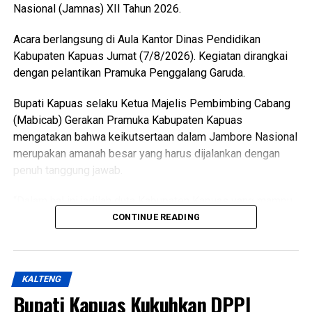
Nasional (Jamnas) XII Tahun 2026.
Messenger
0
Twitter/X
0
Acara berlangsung di Aula Kantor Dinas Pendidikan
Kabupaten Kapuas Jumat (7/8/2026). Kegiatan dirangkai
dengan pelantikan Pramuka Penggalang Garuda.
Bupati Kapuas selaku Ketua Majelis Pembimbing Cabang
(Mabicab) Gerakan Pramuka Kabupaten Kapuas
mengatakan bahwa keikutsertaan dalam Jambore Nasional
merupakan amanah besar yang harus dijalankan dengan
penuh tanggung jawab.
“Dalam hal ini jadilah duta Kabupaten Kapuas yang mampu
menunjukkan sikap disiplin, sopan santun semangat
CONTINUE READING
gotong royong, serta menjunjung tinggi nilai-nilai Tri Satya
dan Dasa Dharma Pramuka,” ujarnya.
KALTENG
Ia mengatakan pembentukan karakter tersebut selaras
Bupati Kapuas Kukuhkan DPPI
dengan penetapan predikat Pramuka Penggalang Garuda.