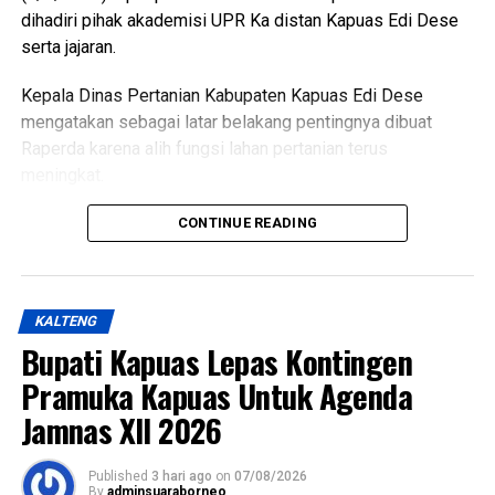
dihadiri pihak akademisi UPR Ka distan Kapuas Edi Dese
WhatsApp
0
Facebook
0
serta jajaran.
Kepala Dinas Pertanian Kabupaten Kapuas Edi Dese
Messenger
0
Twitter/X
0
mengatakan sebagai latar belakang pentingnya dibuat
Raperda karena alih fungsi lahan pertanian terus
meningkat.
“Penyusunan Raperda sebagai dasar perlindungan lahan
CONTINUE READING
pertanian,” katanya.
Ia menjelaskan terkait dasar hukum penyusunan Raperda
KALTENG
hukum UU Nomor 41 Tahun 2009 tentang Perlindungan
Bupati Kapuas Lepas Kontingen
LP2B PP Nomor 1 Tahun 2011 kemudian Peraturan
pelaksana lainnya yakni Keputusan Bupati Kapuas Nomor
Pramuka Kapuas Untuk Agenda
537/DISTAN Tahun 2022 tentang Penetapan KP2B LP2B
Jamnas XII 2026
dan LCP2B.
Published
3 hari ago
on
07/08/2026
Lebih lanjut ia menjelaskan luasan lahan pertanian pangan
By
adminsuaraborneo