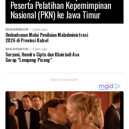
Peserta Pelatihan Kepemimpinan
khususnya terkait akurasi, substansi dan transparansi.
“Semoga seluruh rangkaian kegiatan ini berjalan dengan
Kemudian keefektifan pengelolaan pengaduan baik di
Nasional (PKN) ke Jawa Timur
baik, lancar, serta mendapat bimbingan dan petunjuk dari
media sosial maupun kanal pengaduan resmi PLN, serta
Allah SWT. Atas nama Pemerintah Provinsi Kalimantan
kejelasan pemberian kompensasi bagi pelanggan
Selatan, saya menyampaikan apresiasi kepada Pangdam
terdampak.
BANJARMASIN
2 jam ago
XXII/Tambun Bungai beserta seluruh panitia atas
Ombudsman Mulai Penilaian Maladministrasi
terselenggaranya kompetisi yang menjadi bagian dari
2026 di Provinsi Kalsel
Atas berbagai laporan dan permasalahan tersebut,
peringatan Hari Ulang Tahun ke-1 Kodam XXII/Tambun
Ombudsman Kalsel meminta klarifikasi atau penjelasan
BANJARMASIN
5 jam ago
Bungai,” sampai Gubernur H. Muhidin.
Suryani, Hendra Cipta dan Khairiadi Asa
dari manajemen PT. PLN UP3 Banjarmasin beserta jajaran.
Garap “Lempeng Pisang”
Dalam pertemuan dimaksud, pihak PLN pertama
Disampaikan Gubernur H. Muhidin, kejuaraan ini bukan
menyampaikan permohonan maaf atas peristiwa
sekadar pertandingan, tetapi menjadi wadah pembinaan
pemadaman bergilir ini. Kemudian dijelaskan penyebab
atlet sekaligus mempererat hubungan masyarakat
ADVERTISEMENT
padam adalah adanya gangguan teknis pada sisi
Kalimantan Selatan dan Kalimantan Tengah melalui
pembangkit di Tanjung Power Indonesia dan SKS Listrik
olahraga.
Kalimantan serta pemeliharaan di PLTU Asam-asam. Untuk
proses pemulihan pembangkit Tanjung Power Indonesia
Orang nomor satu di Kalsel itu menjelaskan, turnamen
sudah selesai, SKS Listrik Kalimantan diperkirakan selesai
menggunakan sistem yang mempertemukan klub-klub
tanggal 5 Agustus 2026, sementara PLTU Asam-asam
terbaik dari masing-masing daerah. Tim terbaik nantinya
ditargetkan tanggal 29 Agustus 2026. PLN menjelaskan
akan melaju ke babak semifinal hingga memperebutkan