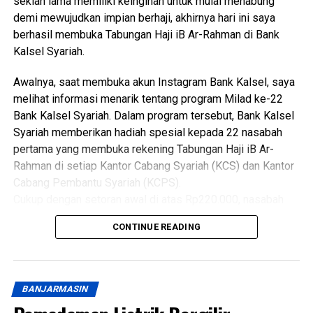
sekian lama memiliki keinginan untuk mulai menabung
kinerja Gubernur benar-benar dapat dipantau dan dirasakan
salah satu bentuk pendayagunaan dana zakat, infak, dan
demi mewujudkan impian berhaji, akhirnya hari ini saya
langsung oleh masyarakat.
sedekah yang diarahkan untuk memberikan manfaat nyata
berhasil membuka Tabungan Haji iB Ar-Rahman di Bank
kepada masyarakat yang membutuhkan, khususnya dalam
Kalsel Syariah.
Pesta rakyat ini menjadi milik bersama demi kemakmuran
mendukung peningkatan akses terhadap pendidikan.
warga di seluruh pelosok daerah.
Awalnya, saat membuka akun Instagram Bank Kalsel, saya
“Melalui bantuan tersebut, para siswa(i) penerima manfaat
melihat informasi menarik tentang program Milad ke-22
Penulis : Ady Wiryawan
diharapkan dapat lebih fokus mengikuti proses
Bank Kalsel Syariah. Dalam program tersebut, Bank Kalsel
pembelajaran tanpa harus terlalu terbebani oleh
Syariah memberikan hadiah spesial kepada 22 nasabah
Editor : Ahmad
keterbatasan ekonomi keluarga. Pendidikan menjadi salah
pertama yang membuka rekening Tabungan Haji iB Ar-
satu instrumen penting dalam meningkatkan kualitas
Views:
23
Rahman di setiap Kantor Cabang Syariah (KCS) dan Kantor
sumber daya manusia sekaligus membuka peluang bagi
Bagikan ke
Cabang Pembantu Syariah (KCPS).
generasi muda untuk memiliki masa depan yang lebih baik.
Cukup dengan setoran awal di atas Rp220.000, nasabah
berkesempatan memperoleh voucher belanja senilai
Bank Kalsel melalui UPZ Bank Kalsel juga terus berupaya
WhatsApp
0
Facebook
0
CONTINUE READING
Rp50.000. Program ini berlangsung pada 1 hingga 31
agar dana zakat yang dipercayakan oleh para muzaki dapat
Agustus 2026 di 13 Kantor Cabang Syariah dan Kantor
disalurkan secara tepat sasaran kepada para mustahik
Messenger
0
Twitter/X
0
Cabang Pembantu Syariah Bank Kalsel Syariah yang
melalui berbagai program, baik di bidang pendidikan,
tersebar di Kalimantan Selatan, Selasa (4/8/2026).
sosial kemanusiaan, kesehatan, ekonomi, maupun
BANJARMASIN
keagamaan,” ungkapnya.