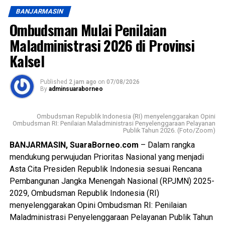
BANJARMASIN
Ombudsman Mulai Penilaian
Maladministrasi 2026 di Provinsi
Kalsel
Published
2 jam ago
on
07/08/2026
By
adminsuaraborneo
Ombudsman Republik Indonesia (RI) menyelenggarakan Opini
Ombudsman RI: Penilaian Maladministrasi Penyelenggaraan Pelayanan
Publik Tahun 2026. (Foto/Zoom)
BANJARMASIN, SuaraBorneo.com
– Dalam rangka
mendukung perwujudan Prioritas Nasional yang menjadi
Asta Cita Presiden Republik Indonesia sesuai Rencana
Pembangunan Jangka Menengah Nasional (RPJMN) 2025-
2029, Ombudsman Republik Indonesia (RI)
menyelenggarakan Opini Ombudsman RI: Penilaian
Maladministrasi Penyelenggaraan Pelayanan Publik Tahun