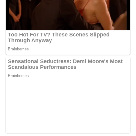
pula bahwa untuk pengaturan beban dan penentuan titik
Piala Pangdam XXII/Tambun Bungai.
pemadaman dengan melihat pada skala prioritas objek-
objek vital yang harus tetap memperoleh pasokan listrik,
“Insya Allah kegiatan ini akan terus kami laksanakan setiap
seperti rumah sakit, instalasi air bersih, bandar udara dan
tahun. Kami ingin kompetisi ini menjadi ajang pembinaan
pelabuhan. Sehingga ada beberapa wilayah yang tidak
sekaligus melahirkan bibit-bibit pesepak bola berbakat
padam, dan ada wilayah yang sering padam.
dari Banua,” ungkap Gubernur H. Muhidin tersenyum.
Merespons penjelasan dimaksud, Ombudsman Kalsel
Gubernur H. Muhidin juga mengenang masa mudanya
meminta agar PLN meningkatkan akurasi informasi jadwal
sebagai pemain sepak bola ketika menempuh pendidikan
pemadaman, mengurangi waktu atau intensitas
di Sekolah Guru Olahraga (SGO) Banjarmasin. Stadion 17
pemadaman, memublikasikan upaya-upaya penanganan
Mei, baginya menyimpan banyak kenangan sebagai tempat
yang dikerjakan, memastikan keaktifan aplikasi PLN
berlatih bersama rekan-rekannya.
Mobile sebagai kanal pengaduan bagi pelanggan dan
“Kembali ke stadion ini mengingatkan saya pada masa-
masyarakat, serta mengupayakan kompensasi untuk
masa menjadi pemain sepak bola. Dulu setiap sore kami
konsumen yang terdampak. [ad/sb]
berlatih di sini. Banyak kenangan yang tidak terlupakan,”
Views:
49
kenangnya.
Bagikan ke
Gubernur H. Muhidin pun berpesan agar seluruh pemain