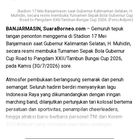
Ombudsman Republik Indonesia.
Stadion 17 Mei Banjarmasin saat Gubernur Kalimantan Selatan, H.
Messenger
0
Twitter/X
0
Hadi melanjutkan bahwa substansi laporan terkait
Muhidin, secara resmi membuka Turnamen Sepak Bola Gubernur Cup
Road to Pangdam XXII/Tambun Bungai Cup 2026. (Foto/Adpim)
“intensitas pemadaman yang semakin sering sejak bulan
BANJARMASIN, SuaraBorneo.com
– Gemuruh tepuk
Juni 2026, hampir setiap hari, waktunya lama minimal
tangan penonton menggema di Stadion 17 Mei
antara 4 hingga 5 jam, dan terjadi di wilayah tertentu saja,
Banjarmasin saat Gubernur Kalimantan Selatan, H. Muhidin,
sehingga masyarakat menyebutnya bukan pemadaman
secara resmi membuka Turnamen Sepak Bola Gubernur
bergilir tetapi menyala bergilir”. Sering pula pemadaman
Cup Road to Pangdam XXII/Tambun Bungai Cup 2026,
tanpa pemberitahuan terlebih dahulu, kalaupun ada
pada Kamis (30/7/2026) sore.
informasinya tidak akurat atau berbeda dengan
penyampaian melalui media sosial atau kanal resmi PLN.
Atmosfer pembukaan berlangsung semarak dan penuh
semangat. Seluruh hadirin berdiri menyanyikan lagu
Ditambahkan oleh Hadi, bahwa masyarakat juga sudah
Indonesia Raya yang dikumandangkan dengan iringan
berupaya menyampaikan keluhan atau pengaduan melalui
marching band, dilanjutkan pertunjukan tari kolosal bertema
aplikasi PLN Mobile namun tidak mendapat tindak lanjut
persatuan dan sportivitas, penampilan cheerleaders,
yang patut dan secara substansi tidak selesai.
hingga atraksi baris-berbaris personel TNI dari Korem
Pemadaman terus terjadi berulang tanpa ada penjelasan
101/Antasari yang memukau para tamu undangan.
spesifik mengenai kendala dan upaya-upaya yang
dilakukan PLN. Hal ini tentu berdampak besar, “warga
Momen semakin khidmat ketika bendera turnamen