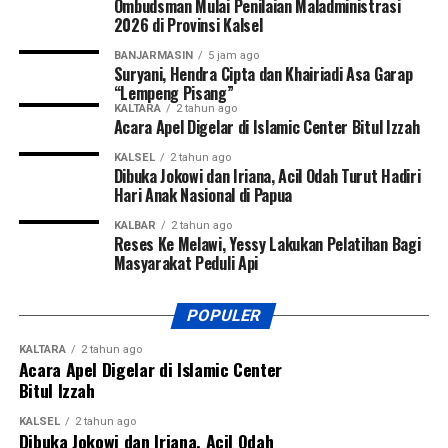
Ombudsman Mulai Penilaian Maladministrasi
2026 di Provinsi Kalsel
“Karena kita baru berdiri sekitar satu tahun dan memiliki
dua wilayah, yaitu Kalimantan Tengah dan Kalimantan
BANJARMASIN
5 jam ago
Suryani, Hendra Cipta dan Khairiadi Asa Garap
Selatan. Oleh karena itu, kami menggelar turnamen sepak
“Lempeng Pisang”
bola ini untuk mencari bibit-bibit anak muda dari kedua
KALTARA
2 tahun ago
provinsi tersebut,” ujar Pangdam Zainal Arifin.
Acara Apel Digelar di Islamic Center Bitul Izzah
KALSEL
2 tahun ago
Pangdam menegaskan sepak bola bukan hanya olahraga
Dibuka Jokowi dan Iriana, Acil Odah Turut Hadiri
yang paling digemari masyarakat, tetapi juga sarana
Hari Anak Nasional di Papua
membentuk karakter generasi muda melalui nilai disiplin,
KALBAR
2 tahun ago
kerja sama, sportivitas, dan semangat juang.
Reses Ke Melawi, Yessy Lakukan Pelatihan Bagi
Masyarakat Peduli Api
Turnamen ini diikuti 27 tim, terdiri dari 13 klub asal
Kalimantan Selatan dan 14 klub asal Kalimantan Tengah.
POPULER
Dua tim terbaik dari masing-masing provinsi akan melaju
KALTARA
2 tahun ago
ke putaran final Pangdam XXII/Tambun Bungai Cup 2026
Acara Apel Digelar di Islamic Center
yang dijadwalkan berlangsung di Stadion Sangga Buana,
Bitul Izzah
Kalimantan Tengah, pada 6–8 Agustus 2026.
KALSEL
2 tahun ago
Dibuka Jokowi dan Iriana, Acil Odah
Pangdam juga berharap dari kompetisi perdana tersebut