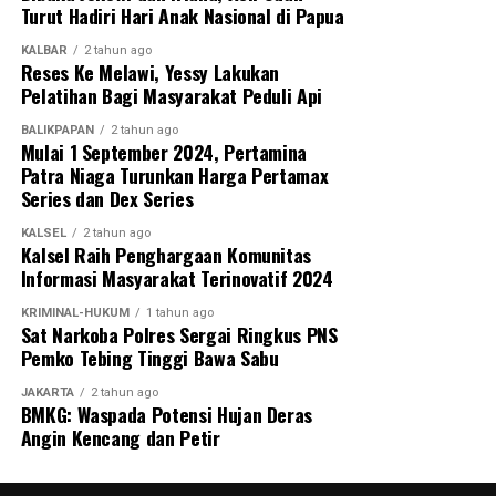
Turut Hadiri Hari Anak Nasional di Papua
akan lahir pemain-pemain potensial yang mampu
membawa nama harum Kalimantan Selatan dan Kalimantan
KALBAR
2 tahun ago
Reses Ke Melawi, Yessy Lakukan
Tengah di tingkat nasional bahkan internasional.
Pelatihan Bagi Masyarakat Peduli Api
Pembukaan turnamen semakin meriah dengan laga
BALIKPAPAN
2 tahun ago
Mulai 1 September 2024, Pertamina
perdana yang mempertemukan tim Kabupaten Tapin
Patra Niaga Turunkan Harga Pertamax
melawan Kabupaten Hulu Sungai Utara (HSU). Kegiatan ini
Series dan Dex Series
juga mendapat dukungan penuh dari PSSI Kalimantan
Selatan, KONI Kalimantan Selatan, serta berbagai
KALSEL
2 tahun ago
Kalsel Raih Penghargaan Komunitas
organisasi olahraga lainnya sebagai bentuk komitmen
Informasi Masyarakat Terinovatif 2024
bersama dalam memajukan sepak bola dan melahirkan
generasi atlet berprestasi di Banua. [adv/adpim]
KRIMINAL-HUKUM
1 tahun ago
Sat Narkoba Polres Sergai Ringkus PNS
Pemko Tebing Tinggi Bawa Sabu
Views:
15
Bagikan ke
JAKARTA
2 tahun ago
BMKG: Waspada Potensi Hujan Deras
Angin Kencang dan Petir
WhatsApp
0
Facebook
0