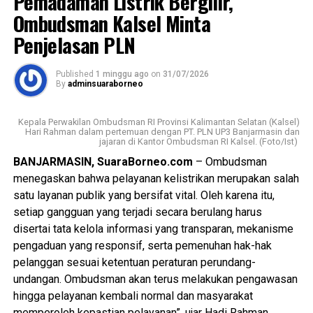
Pemadaman Listrik Bergilir,
Karena tanggal 1 dan 2 Agustus bertepatan dengan hari
Ombudsman Kalsel Minta
Sabtu dan Minggu, saya baru bisa datang pada Senin pagi
Bantuan kepada 54 siswa SMK Maestro Islamic School
ke Kantor Cabang Syariah Bank Kalsel Syariah di Jalan S.
Penjelasan PLN
Banjarmasin ini menjadi salah satu wujud nyata sinergi dan
Parman, Banjarmasin.
kepedulian Bank Kalsel terhadap masyarakat Banua,
khususnya dalam membantu anak-anak dari keluarga
Published
1 minggu ago
on
31/07/2026
Sesampainya di sana, saya disambut dengan ramah oleh
By
adminsuaraborneo
prasejahtera agar tetap memiliki kesempatan untuk
petugas keamanan yang memberikan formulir serta nomor
melanjutkan pendidikan dan meraih cita-cita.
antrean. Yang membuat saya terkesan, bahkan sebelum
Kepala Perwakilan Ombudsman RI Provinsi Kalimantan Selatan (Kalsel)
formulir selesai saya isi, nomor antrean saya sudah
Hari Rahman dalam pertemuan dengan PT. PLN UP3 Banjarmasin dan
Melalui semangat berbagi dan kepedulian tersebut, Bank
jajaran di Kantor Ombudsman RI Kalsel. (Foto/Ist)
dipanggil. Proses pembukaan rekening berlangsung cepat,
Kalsel melalui UPZ Bank Kalsel berharap bantuan yang
BANJARMASIN, SuaraBorneo.com
– Ombudsman
tertib, dan pelayanan yang diberikan terasa ramah serta
diberikan tidak hanya dapat meringankan kebutuhan biaya
menegaskan bahwa pelayanan kelistrikan merupakan salah
membantu.
pendidikan, tetapi juga menjadi penyemangat bagi para
satu layanan publik yang bersifat vital. Oleh karena itu,
siswa untuk terus belajar, berprestasi, dan mempersiapkan
setiap gangguan yang terjadi secara berulang harus
Bagi sebagian orang, membuka rekening mungkin
masa depan yang lebih baik.
disertai tata kelola informasi yang transparan, mekanisme
merupakan hal biasa. Namun bagi saya, hari ini menjadi
pengaduan yang responsif, serta pemenuhan hak-hak
langkah awal yang penuh makna. Tabungan Haji bukan
Bagi Donatur dan Sahabat Bank Kalsel yang ingin
pelanggan sesuai ketentuan peraturan perundang-
sekadar buku tabungan, melainkan ikhtiar kecil untuk
menyisihkan sebagian hartanya untuk membantu saudara
undangan. Ombudsman akan terus melakukan pengawasan
mendekatkan diri pada impian besar, yaitu memenuhi
kita yang membutuhkan, kamu bisa ikut berpartisipasi
hingga pelayanan kembali normal dan masyarakat
panggilan Allah SWT ke Tanah Suci.
dalam program-program kegiatan yang diinisiasi oleh UPZ
memperoleh kepastian pelayanan”, ujar Hadi Rahman,