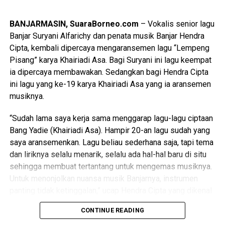
85 unit layanan sebagai lokus penilaian dengan melibatkan
ribuan responden dari pengguna layanan maupun
BANJARMASIN, SuaraBorneo.com
– Vokalis senior lagu
masyarakat pada umumnya.
Banjar Suryani Alfarichy dan penata musik Banjar Hendra
Cipta, kembali dipercaya mengaransemen lagu “Lempeng
Acara Sosialisasi dan _Entry Meeting_ dibuka secara
Pisang” karya Khairiadi Asa. Bagi Suryani ini lagu keempat
resmi oleh Anggota Ombudsman RI sekaligus Koordinator
ia dipercaya membawakan. Sedangkan bagi Hendra Cipta
Wilayah Ombudsman Kalsel, Syafrida Rachmawati
ini lagu yang ke-19 karya Khairiadi Asa yang ia aransemen
Rasahan. Dalam sambutannya, Syafrida menyampaikan
musiknya.
bahwa penilaian maladministrasi merupakan instrumen
strategis yang objektif, independen dan berbasis potensi
“Sudah lama saya kerja sama menggarap lagu-lagu ciptaan
maladministrasi. “Pelaksanaan penilaian ini harus dimaknai
Bang Yadie (Khairiadi Asa). Hampir 20-an lagu sudah yang
sebagai momentum yang tepat untuk memperkuat
saya aransemenkan. Lagu beliau sederhana saja, tapi tema
kepatuhan, manajemen risiko dan budaya pelayanan publik.
dan liriknya selalu menarik, selalu ada hal-hal baru di situ
Semua pihak wajib berkomitmen menjaga integritas dan
sehingga membuat tertantang untuk mengemas musiknya.
meningkatkan kompetensi agar masyarakat puas dan
Untuk menonjolkan nuansa musik Banjarnya, instrumen
percaya dengan layanan yang diberikan. Hasilnya adalah
panting tidak ketinggalan,” ucap Hendra Cipta yang dikenal
ikhtiar kebermanfaatan, bahwa ada ruang-ruang perbaikan
sebagai pimpinan grup musik panting Balahindang.
yang patut diatensi dan ditindaklanjuti, serta ada aspek-
CONTINUE READING
aspek positif atau kekuatan yang perlu terus dipertahankan
Menurut Hendra lagu baru “Lempeng Pisang” karya