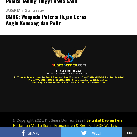
Pemko Tebing Tinggi Bawa Sabu
JAKARTA
2 tahun ago
BMKG: Waspada Potensi Hujan Deras
Angin Kencang dan Petir
© Copyright 2025, PT. Suara Borneo Jaya |
Sertifikat Dewan Pers
|
Pedoman Media Siber
|
Manajemen & Redaksi
|
SOP Wartawan
|
Disclaimer
|
Tentang Kami
|
Info Iklan
SHARE
TWEET