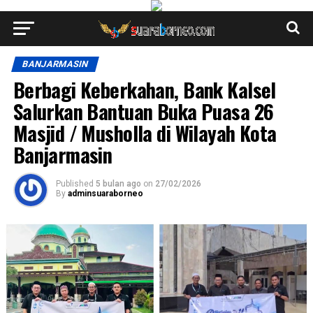
BANJARMASIN
Berbagi Keberkahan, Bank Kalsel
Salurkan Bantuan Buka Puasa 26
Masjid / Musholla di Wilayah Kota
Banjarmasin
Published
5 bulan ago
on
27/02/2026
By
adminsuaraborneo