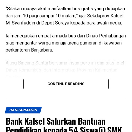
“Silakan masyarakat manfaatkan bus gratis yang disiapkan
dari jam 10 pagi sampai 10 malam,” ujar Sekdaprov Kalsel
M. Syarifuddin di Depot Soraya kepada para awak media.
Ia menegaskan empat armada bus dari Dinas Perhubungan
siap mengantar warga menuju arena pameran di kawasan
perkantoran Banjarbaru.
Ajang Bincang Santai bersama insan pers ini diinisiasi oleh
Dinas Komunikasi dan Informatika Provinsi Kalimantan
Selatan.
CONTINUE READING
Pertemuan hangat ini dikemas penuh keakraban untuk
menyampaikan keterbukaan informasi pembangunan
daerah.
BANJARMASIN
Puncak perayaan tahun ini dibuat lebih berkesan agar
Bank Kalsel Salurkan Bantuan
masyarakat bisa datang menikmati hiburan murah meriah.
Pendidikan kepada 54 Siswa(i) SMK