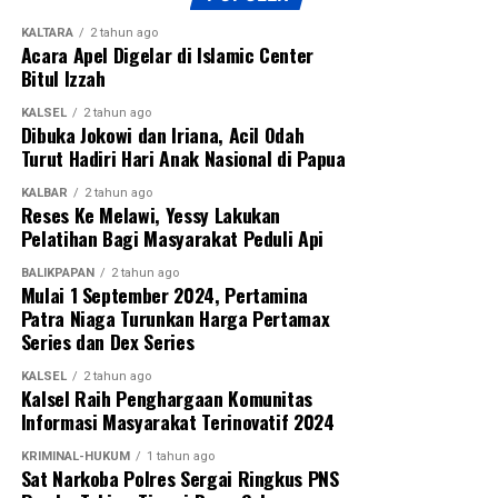
KALTARA
2 tahun ago
Acara Apel Digelar di Islamic Center
Bitul Izzah
KALSEL
2 tahun ago
Dibuka Jokowi dan Iriana, Acil Odah
Turut Hadiri Hari Anak Nasional di Papua
KALBAR
2 tahun ago
Reses Ke Melawi, Yessy Lakukan
Pelatihan Bagi Masyarakat Peduli Api
BALIKPAPAN
2 tahun ago
Mulai 1 September 2024, Pertamina
Patra Niaga Turunkan Harga Pertamax
Series dan Dex Series
KALSEL
2 tahun ago
Kalsel Raih Penghargaan Komunitas
Informasi Masyarakat Terinovatif 2024
KRIMINAL-HUKUM
1 tahun ago
Sat Narkoba Polres Sergai Ringkus PNS