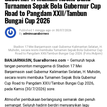
Turnamen Sepak Bola Gubernur Cup
Kota Banjarbaru, Kabupaten Banjar, dan Kabupaten Barito
Messenger
0
Twitter/X
0
Road to Pangdam XXII/Tambun
Kuala. Hal tersebut dilakukan sebagai bentuk tanggung
jawab Ombudsman sebagai lembaga pengawas
Bungai Cup 2026
penyelenggaraan pelayanan publik, dengan melaksanakan
langkah-langkah tindak lanjut sesuai kewenangan pada
Published
1 minggu ago
on
30/07/2026
Undang-Undang (UU) Nomor 37 Tahun 2008 Tentang
By
adminsuaraborneo
Ombudsman Republik Indonesia.
Stadion 17 Mei Banjarmasin saat Gubernur Kalimantan Selatan, H.
Hadi melanjutkan bahwa substansi laporan terkait
Muhidin, secara resmi membuka Turnamen Sepak Bola Gubernur Cup
Road to Pangdam XXII/Tambun Bungai Cup 2026. (Foto/Adpim)
“intensitas pemadaman yang semakin sering sejak bulan
BANJARMASIN, SuaraBorneo.com
– Gemuruh tepuk
Juni 2026, hampir setiap hari, waktunya lama minimal
tangan penonton menggema di Stadion 17 Mei
antara 4 hingga 5 jam, dan terjadi di wilayah tertentu saja,
Banjarmasin saat Gubernur Kalimantan Selatan, H. Muhidin,
sehingga masyarakat menyebutnya bukan pemadaman
secara resmi membuka Turnamen Sepak Bola Gubernur
bergilir tetapi menyala bergilir”. Sering pula pemadaman
Cup Road to Pangdam XXII/Tambun Bungai Cup 2026,
tanpa pemberitahuan terlebih dahulu, kalaupun ada
pada Kamis (30/7/2026) sore.
informasinya tidak akurat atau berbeda dengan
penyampaian melalui media sosial atau kanal resmi PLN.
Atmosfer pembukaan berlangsung semarak dan penuh
semangat. Seluruh hadirin berdiri menyanyikan lagu
Ditambahkan oleh Hadi, bahwa masyarakat juga sudah