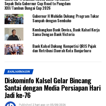
Sepak Bola Gubernur Cup Road to Pangdam
XXII/Tambun Bungai Cup 2026
Gubernur H Muhidin Dukung Program Tukar
Sampah dengan Sembako
Kembangkan Bank Devisa, Bank Kalsel Kerja
Sama Dengan Bank Victoria
Bank Kalsel Dukung Kompetisi QRIS Pajak
dan Retribusi Daerah Kota Banjarbaru
BANJARMASIN
Diskominfo Kalsel Gelar Bincang
Santai dengan Media Persiapan Hari
Jadi ke-76
Published
2 hari ago
on
05/08/2026