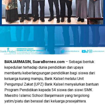
Pada sektor ekonomi rakyat turut digenjot melalui gelaran
Kalsel Expo dengan memprioritaskan lapak bagi pelaku
usaha kecil.
Produk halal khas daerah bakal dipajang untuk memicu
perputaran uang dan membuka jalan kerja sama dagang.
Selain itu, pemerintah provinsi mengharapkan perputaran
modal di area pameran kali ini mampu melampaui capaian
tahun sebelumnya.
“Nilai transaksi dipacu agar pendapatan para pedagang
BANJARMASIN, SuaraBorneo.com
– Sebagai bentuk
kecil meningkat drastis selama kegiatan berlangsung,”
kepedulian terhadap dunia pendidikan dan upaya
pungkasnya.
membantu keberlangsungan pendidikan bagi siswa dari
keluarga kurang mampu, Bank Kalsel melalui Unit
Tamu undangan dari jajaran kementerian hingga perwakilan
Pengumpul Zakat (UPZ) Bank Kalsel menyalurkan bantuan
dewan pusat juga dijadwalkan hadir memeriahkan suasana.
Program Pendidikan kepada 54 siswa dan siswi SMK
Maestro Islamic School Banjarmasin yang tergolong
Partisipasi dari berbagai pihak luar daerah diharapkan
yatim/piatu dan berasal dari keluarga prasejahtera.
makin memperkuat jejaring kemitraan Kalimantan Selatan.