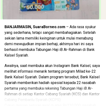
agar dana zakat yang dipercayakan oleh para muzaki dapat
disalurkan secara tepat sasaran kepada para mustahik
melalui berbagai program, baik di bidang pendidikan,
sosial kemanusiaan, kesehatan, ekonomi, maupun
BANJARMASIN, SuaraBorneo.com
– Ada rasa syukur
keagamaan,” ungkapnya.
yang sederhana, tetapi sangat membahagiakan. Setelah
sekian lama memiliki keinginan untuk mulai menabung
Bantuan kepada 54 siswa SMK Maestro Islamic School
demi mewujudkan impian berhaji, akhirnya hari ini saya
Banjarmasin ini menjadi salah satu wujud nyata sinergi dan
berhasil membuka Tabungan Haji iB Ar-Rahman di Bank
kepedulian Bank Kalsel terhadap masyarakat Banua,
Kalsel Syariah.
khususnya dalam membantu anak-anak dari keluarga
prasejahtera agar tetap memiliki kesempatan untuk
Awalnya, saat membuka akun Instagram Bank Kalsel, saya
melanjutkan pendidikan dan meraih cita-cita.
melihat informasi menarik tentang program Milad ke-22
Bank Kalsel Syariah. Dalam program tersebut, Bank Kalsel
Melalui semangat berbagi dan kepedulian tersebut, Bank
Syariah memberikan hadiah spesial kepada 22 nasabah
Kalsel melalui UPZ Bank Kalsel berharap bantuan yang
pertama yang membuka rekening Tabungan Haji iB Ar-
diberikan tidak hanya dapat meringankan kebutuhan biaya
Rahman di setiap Kantor Cabang Syariah (KCS) dan Kantor
pendidikan, tetapi juga menjadi penyemangat bagi para
Cabang Pembantu Syariah (KCPS).
siswa untuk terus belajar, berprestasi, dan mempersiapkan
Cukup dengan setoran awal di atas Rp220.000, nasabah
masa depan yang lebih baik.