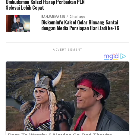
Ombudsman Kalsel Harap Perbaikan PLN
Selesai Lebih Cepat
Views:
31
Views:
14
BANJARMASIN
2 hari ago
Bagikan ke
Bagikan ke
Diskominfo Kalsel Gelar Bincang Santai
dengan Media Persiapan Hari Jadi ke-76
WhatsApp
0
Facebook
0
WhatsApp
0
Facebook
0
Messenger
0
Twitter/X
0
ADVERTISEMENT
Messenger
0
Twitter/X
0