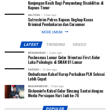
Kunjungan Kasih Bagi Penyandang Disabilitas di
Kapuas Timur
KALTENG
2 hari ago
Satreskrim Polres Kapuas Ungkap Kasus
Kriminal Pembakaran dan Curanmor
MORE UMUM
LATEST
TRENDING
VIDEOS
BENGKAYANG
6 jam ago
Puskesmas Lumar Gelar Orientasi First Aider
Luka Psikologis di SMAN 01 Lumar
DAERAH
21 jam ago
Ombudsman Kalsel Harap Perbaikan PLN Selesai
Lebih Cepat
BANJARMASIN
2 hari ago
Diskominfo Kalsel Gelar Bincang Santai dengan
Media Persiapan Hari Jadi ke-76
POPULER