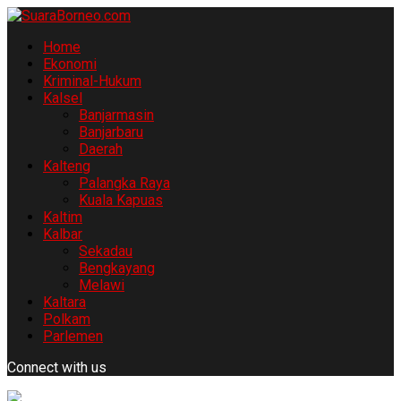
Home
Ekonomi
Kriminal-Hukum
Kalsel
Banjarmasin
Banjarbaru
Daerah
Kalteng
Palangka Raya
Kuala Kapuas
Kaltim
Kalbar
Sekadau
Bengkayang
Melawi
Kaltara
Polkam
Parlemen
Connect with us