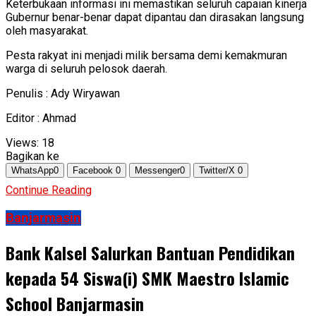
Keterbukaan informasi ini memastikan seluruh capaian kinerja
Gubernur benar-benar dapat dipantau dan dirasakan langsung
oleh masyarakat.
Pesta rakyat ini menjadi milik bersama demi kemakmuran
warga di seluruh pelosok daerah.
Penulis : Ady Wiryawan
Editor : Ahmad
Views:
18
Bagikan ke
WhatsApp
0
Facebook
0
Messenger
0
Twitter/X
0
Continue Reading
Banjarmasin
Bank Kalsel Salurkan Bantuan Pendidikan
kepada 54 Siswa(i) SMK Maestro Islamic
School Banjarmasin