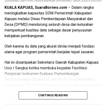
(Epdeskel) dan Profil Desa/Kelurahan (Prodeskel) Tahun 2026.(Foto/Ist)
KUALA KAPUAS, SuaraBorneo.com
– Dalam rangka
Messenger
Twitter/X
meningkatkan kapasitas SDM Pemerintah Kabupaten
Kapuas melalui Dinas Pemberdayaan Masyarakat dan
Desa (DPMD) mendorong seluruh desa dan kelurahan
memperkuat kualitas data sebagai dasar penyusunan
kebijakan pembangunan.
Oleh karena itu data yang akurat dinilai menjadi fondasi
utama agar program pemerintah berjalan tepat sasaran.
Hal ini disampaikan Sekretaris Daerah Kabupaten Kapuas
Usis I Sangkai ketika membuka kegiatan Fasilitasi
Pengisian Instrumen Evaluasi Perkembangan
Desa/Kelurahan (Epdeskel) dan Profil Desa/Kelurahan
(Prodeskel) Tahun 2026 di Aula Kantor Bupati Kapuas Rabu
(29/7/2026).
CONTINUE READING
Kegiatan tersebut dihadiri Pelaksana Tugas Kepala Dinas