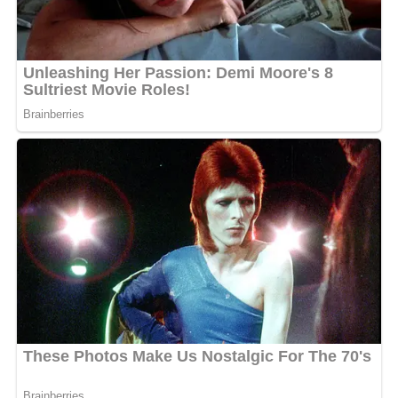
Maka itu mengatasi persoalan tersebut DPMD
mengembangkan inovasi PROAKTIF atau Profil
Desa/Kelurahan yang Akurat Aktual Terintegrasi dan
Partisipatif dengan melibatkan pemerintah desa kelurahan
kecamatan hingga DPMD dalam proses pemutakhiran dan
validasi data.
“Kami ingin seluruh data desa
dan kelurahan dapat diinput secara akurat sehingga mampu
menggambarkan kondisi riil sebagai dasar penilaian
perkembangan desa,” ujarnya. (Ujg/SB)
Views:
29
Bagikan ke
WhatsApp
Facebook
Messenger
Twitter/X