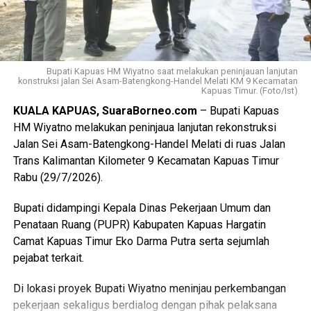
diimplementasikan kembali di wilayah masing-masing
sehingga kualitas vokal dirigen dan pembinaan paduan
suara gerejawi terus meningkat,” katanya.
Kemudian menurutnya rangkaian kegiatan diharapkan
Bupati Kapuas HM Wiyatno saat melakukan peninjauan lanjutan
konstruksi jalan Sei Asam-Batengkong-Handel Melati KM 9 Kecamatan
mampu memperkuat konsolidasi organisasi LPPD
Kapuas Timur. (Foto/Ist)
meningkatkan kompetensi para pembina serta menjadi
KUALA KAPUAS, SuaraBorneo.com
– Bupati Kapuas
fondasi dalam mempersiapkan kontingen Kabupaten
HM Wiyatno melakukan peninjaua lanjutan rekonstruksi
Kapuas menghadapi berbagai ajang Pesparawi di masa
Jalan Sei Asam-Batengkong-Handel Melati di ruas Jalan
mendatang. (Ujg/SB)
Trans Kalimantan Kilometer 9 Kecamatan Kapuas Timur
Rabu (29/7/2026).
Views:
33
Bagikan ke
Bupati didampingi Kepala Dinas Pekerjaan Umum dan
Penataan Ruang (PUPR) Kabupaten Kapuas Hargatin
Camat Kapuas Timur Eko Darma Putra serta sejumlah
WhatsApp
Facebook
pejabat terkait.
Messenger
Twitter/X
Di lokasi proyek Bupati Wiyatno meninjau perkembangan
pekerjaan sekaligus berdialog dengan pihak pelaksana