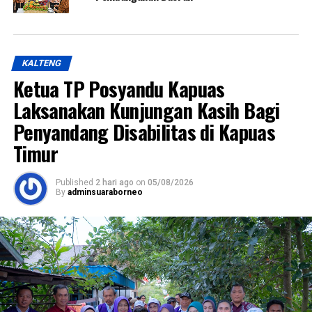
KALTENG
Ketua TP Posyandu Kapuas
Laksanakan Kunjungan Kasih Bagi
Penyandang Disabilitas di Kapuas
Timur
Published
2 hari ago
on
05/08/2026
By
adminsuaraborneo