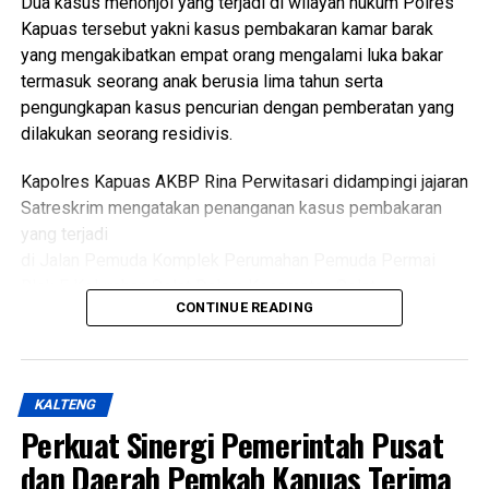
Dua kasus menonjol yang terjadi di wilayah hukum Polres
(Ujg/SB)
Kapuas tersebut yakni kasus pembakaran kamar barak
yang mengakibatkan empat orang mengalami luka bakar
Views:
22
termasuk seorang anak berusia lima tahun serta
Bagikan ke
pengungkapan kasus pencurian dengan pemberatan yang
dilakukan seorang residivis.
WhatsApp
Facebook
Kapolres Kapuas AKBP Rina Perwitasari didampingi jajaran
Messenger
Twitter/X
Satreskrim mengatakan penanganan kasus pembakaran
yang terjadi
di Jalan Pemuda Komplek Perumahan Pemuda Permai
Blok F Kelurahan Selat Dalam Kecamatan Selat.
CONTINUE READING
Dalam kasus itu D(26) ditetapkan sebagai tersangka
setelah diduga sengaja membakar kamar barak tempat
kekasihnya sekitar pukul 23.30 WIB Minggu (19/7/2026).
KALTENG
Perkuat Sinergi Pemerintah Pusat
Kapolres mengatakan kasus tersebut ditangani
berdasarkan Laporan Polisi Nomor
dan Daerah Pemkab Kapuas Terima
LP/B/32/VII/2026/SPKT/Polres Kapuas/Polda