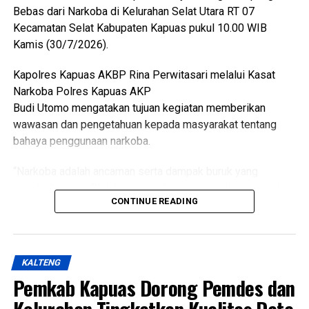
Bebas dari Narkoba di Kelurahan Selat Utara RT 07
Kecamatan Selat Kabupaten Kapuas pukul 10.00 WIB
Kamis (30/7/2026).
Kapolres Kapuas AKBP Rina Perwitasari melalui Kasat
Narkoba Polres Kapuas AKP
Budi Utomo mengatakan tujuan kegiatan memberikan
wawasan dan pengetahuan kepada masyarakat tentang
bahaya penggunaan narkoba.
“Narkoba adalah ancaman serta dampak buruk yang
ditimbulkannya. Oleh karena itu kami mengajak masyarakat
CONTINUE READING
Untuk Tetap aktif membantu pihak kepolisian dalam
mencegah peredaran narkoba,” katanya.
Ia menjelaskan pelaksanaan kegiatan oleh Kasat
KALTENG
Resnarkoba Polres Kapuas KBO Satresnarkoba Polres
Pemkab Kapuas Dorong Pemdes dan
Kapuas Kanit 1 Satresnarkoba Polres Kapuas serta
anggota Satresnarkoba.