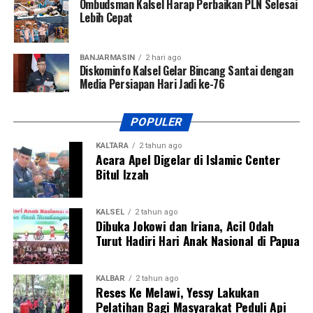
Ombudsman Kalsel Harap Perbaikan PLN Selesai
Lebih Cepat
BANJARMASIN
2 hari ago
Diskominfo Kalsel Gelar Bincang Santai dengan
Media Persiapan Hari Jadi ke-76
POPULER
KALTARA
2 tahun ago
Acara Apel Digelar di Islamic Center
Bitul Izzah
KALSEL
2 tahun ago
Dibuka Jokowi dan Iriana, Acil Odah
Turut Hadiri Hari Anak Nasional di Papua
KALBAR
2 tahun ago
Reses Ke Melawi, Yessy Lakukan
Pelatihan Bagi Masyarakat Peduli Api