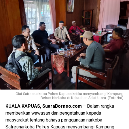
“Mutu konstruksi harus menjadi perhatian utama agar jalan
yang dibangun memiliki daya tahan yang baik dan dapat
dimanfaatkan masyarakat dalam jangka panjang,” ujarnya.
(Ujg/SB)
Views:
30
Bagikan ke
WhatsApp
Facebook
Messenger
Twitter/X
Giat Satresnarkoba Polres Kapuas ketika menyambangi Kampung
Bebas Narkoba di Kelurahan Selat Utara. (Foto/Ist)
KUALA KAPUAS, SuaraBorneo.com
– Dalam rangka
memberikan wawasan dan pengetahuan kepada
masyarakat tentang bahaya penggunaan narkoba
Satresnarkoba Polres Kapuas menyambangi Kampung