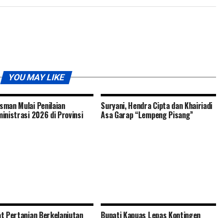
YOU MAY LIKE
man Mulai Penilaian
Suryani, Hendra Cipta dan Khairiadi
inistrasi 2026 di Provinsi
Asa Garap “Lempeng Pisang”
t Pertanian Berkelanjutan
Bupati Kapuas Lepas Kontingen