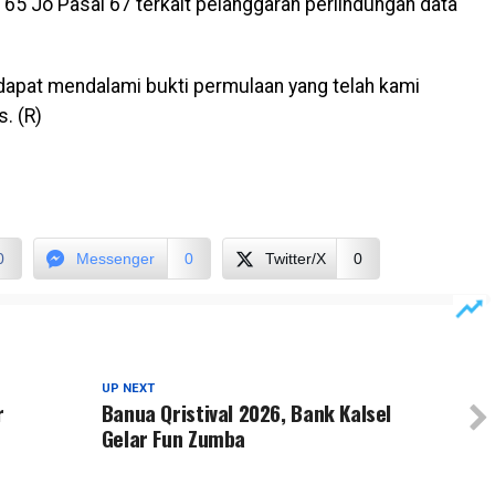
65 Jo Pasal 67 terkait pelanggaran perlindungan data
 dapat mendalami bukti permulaan yang telah kami
. (R)
0
Messenger
0
Twitter/X
0
UP NEXT
r
Banua Qristival 2026, Bank Kalsel
Gelar Fun Zumba