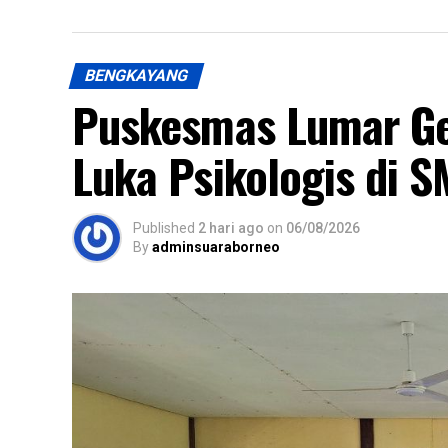
BENGKAYANG
Puskesmas Lumar Gela
Luka Psikologis di 
Published
2 hari ago
on
06/08/2026
By
adminsuaraborneo