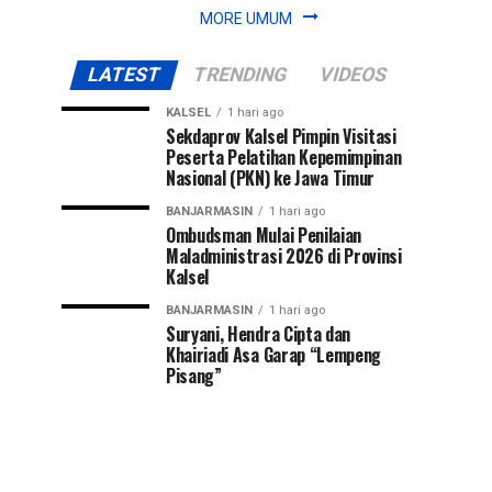
MORE UMUM
LATEST
TRENDING
VIDEOS
KALSEL
1 hari ago
Sekdaprov Kalsel Pimpin Visitasi
Peserta Pelatihan Kepemimpinan
Nasional (PKN) ke Jawa Timur
BANJARMASIN
1 hari ago
Ombudsman Mulai Penilaian
Maladministrasi 2026 di Provinsi
Kalsel
BANJARMASIN
1 hari ago
Suryani, Hendra Cipta dan
Khairiadi Asa Garap “Lempeng
Pisang”