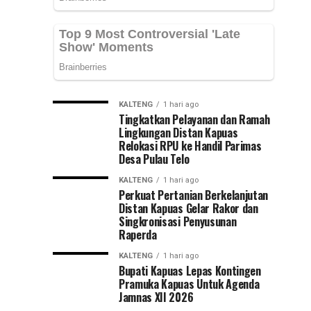
Provinsi
Kepemimpinan
Kalsel,
Muhammad
Nasional
Syarifuddin
mendampingi
(PKN)
para
peserta
ke
KALTENG
1 hari ago
Pelatihan
Tingkatkan Pelayanan dan Ramah
Kepemimpinan...
Lingkungan Distan Kapuas
Jawa
Relokasi RPU ke Handil Parimas
Desa Pulau Telo
Timur
KALTENG
1 hari ago
Perkuat Pertanian Berkelanjutan
Distan Kapuas Gelar Rakor dan
Singkronisasi Penyusunan
Raperda
KALTENG
1 hari ago
Bupati Kapuas Lepas Kontingen
Pramuka Kapuas Untuk Agenda
Jamnas XII 2026