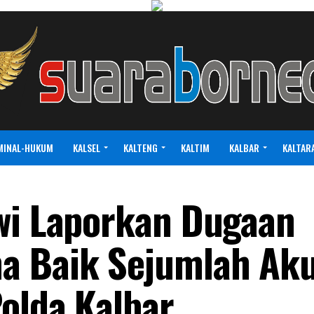
MINAL-HUKUM
KALSEL
KALTENG
KALTIM
KALBAR
KALTAR
wi Laporkan Dugaan
a Baik Sejumlah Ak
Polda Kalbar