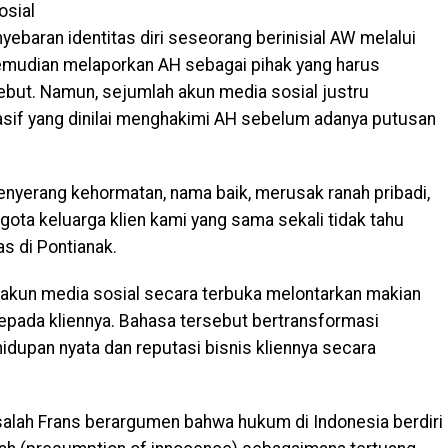
osial
yebaran identitas diri seseorang berinisial AW melalui
emudian melaporkan AH sebagai pihak yang harus
ebut. Namun, sejumlah akun media sosial justru
if yang dinilai menghakimi AH sebelum adanya putusan
enyerang kehormatan, nama baik, merusak ranah pribadi,
ota keluarga klien kami yang sama sekali tidak tahu
as di Pontianak.
kun media sosial secara terbuka melontarkan makian
 kepada kliennya. Bahasa tersebut bertransformasi
hidupan nyata dan reputasi bisnis kliennya secara
lah Frans berargumen bahwa hukum di Indonesia berdiri