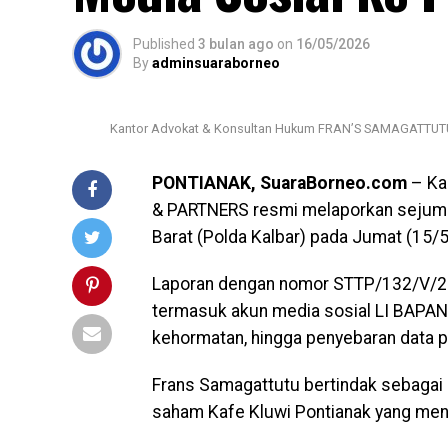
Published
3 bulan ago
on
16/05/2026
By
adminsuaraborneo
Kantor Advokat & Konsultan Hukum FRAN’S SAMAGATTUTU &
PONTIANAK, SuaraBorneo.com
– Ka
& PARTNERS resmi melaporkan sejumla
Barat (Polda Kalbar) pada Jumat (15/
Laporan dengan nomor STTP/132/V/20
termasuk akun media sosial LI BAPAN
kehormatan, hingga penyebaran data pri
Frans Samagattutu bertindak sebagai
saham Kafe Kluwi Pontianak yang menj