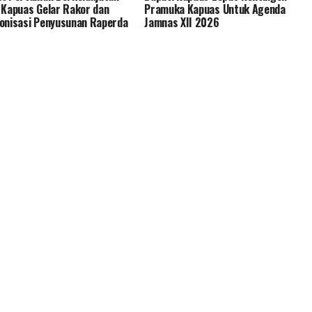
 Kapuas Gelar Rakor dan
Pramuka Kapuas Untuk Agenda
onisasi Penyusunan Raperda
Jamnas XII 2026