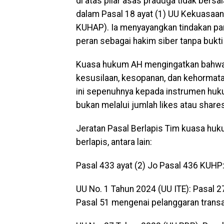
di atas pilar asas praduga tidak bers
dalam Pasal 18 ayat (1) UU Kekuasaan
KUHAP). Ia menyayangkan tindakan pa
peran sebagai hakim siber tanpa bukt
Kuasa hukum AH mengingatkan bahwa 
kesusilaan, kesopanan, dan kehormata
ini sepenuhnya kepada instrumen hukum
bukan melalui jumlah likes atau share
Jeratan Pasal Berlapis Tim kuasa huk
berlapis, antara lain:
Pasal 433 ayat (2) Jo Pasal 436 KUHP
UU No. 1 Tahun 2024 (UU ITE): Pasal 27
Pasal 51 mengenai pelanggaran transak