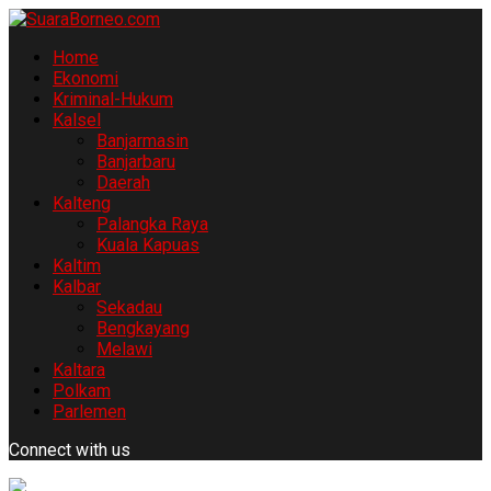
Home
Ekonomi
Kriminal-Hukum
Kalsel
Banjarmasin
Banjarbaru
Daerah
Kalteng
Palangka Raya
Kuala Kapuas
Kaltim
Kalbar
Sekadau
Bengkayang
Melawi
Kaltara
Polkam
Parlemen
Connect with us