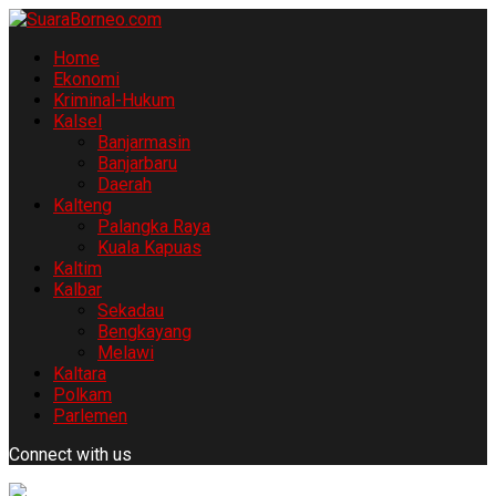
Home
Ekonomi
Kriminal-Hukum
Kalsel
Banjarmasin
Banjarbaru
Daerah
Kalteng
Palangka Raya
Kuala Kapuas
Kaltim
Kalbar
Sekadau
Bengkayang
Melawi
Kaltara
Polkam
Parlemen
Connect with us