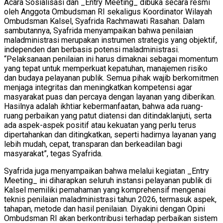
Acara Sosialisasi dan _Entry Meeting_ dibuka secara resmi
oleh Anggota Ombudsman RI sekaligus Koordinator Wilayah
Ombudsman Kalsel, Syafrida Rachmawati Rasahan. Dalam
sambutannya, Syafrida menyampaikan bahwa penilaian
maladministrasi merupakan instrumen strategis yang objektif,
independen dan berbasis potensi maladministrasi.
“Pelaksanaan penilaian ini harus dimaknai sebagai momentum
yang tepat untuk memperkuat kepatuhan, manajemen risiko
dan budaya pelayanan publik. Semua pihak wajib berkomitmen
menjaga integritas dan meningkatkan kompetensi agar
masyarakat puas dan percaya dengan layanan yang diberikan.
Hasilnya adalah ikhtiar kebermanfaatan, bahwa ada ruang-
ruang perbaikan yang patut diatensi dan ditindaklanjuti, serta
ada aspek-aspek positif atau kekuatan yang perlu terus
dipertahankan dan ditingkatkan, seperti hadirnya layanan yang
lebih mudah, cepat, transparan dan berkeadilan bagi
masyarakat”, tegas Syafrida.
Syafrida juga menyampaikan bahwa melalui kegiatan _Entry
Meeting_ ini diharapkan seluruh instansi pelayanan publik di
Kalsel memiliki pemahaman yang komprehensif mengenai
teknis penilaian maladministrasi tahun 2026, termasuk aspek,
tahapan, metode dan hasil penilaian. Diyakini dengan Opini
Ombudsman RI akan berkontribusi terhadap perbaikan sistem