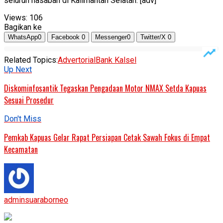
seluruh nasabah di Kalimantan Selatan. [adv]
Views:
106
Bagikan ke
WhatsApp
0
Facebook
0
Messenger
0
Twitter/X
0
Related Topics:
Advertorial
Bank Kalsel
Up Next
Diskominfosantik Tegaskan Pengadaan Motor NMAX Setda Kapuas
Sesuai Prosedur
Don't Miss
Pemkab Kapuas Gelar Rapat Persiapan Cetak Sawah Fokus di Empat
Kecamatan
adminsuaraborneo