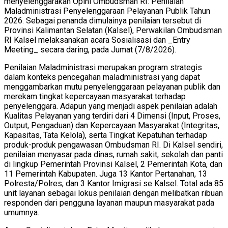
menyelenggarakan Opini Ombudsman RI: Penilaian
Maladministrasi Penyelenggaraan Pelayanan Publik Tahun
2026. Sebagai penanda dimulainya penilaian tersebut di
Provinsi Kalimantan Selatan (Kalsel), Perwakilan Ombudsman
RI Kalsel melaksanakan acara Sosialisasi dan _Entry
Meeting_ secara daring, pada Jumat (7/8/2026).
Penilaian Maladministrasi merupakan program strategis
dalam konteks pencegahan maladministrasi yang dapat
menggambarkan mutu penyelenggaraan pelayanan publik dan
merekam tingkat kepercayaan masyarakat terhadap
penyelenggara. Adapun yang menjadi aspek penilaian adalah
Kualitas Pelayanan yang terdiri dari 4 Dimensi (Input, Proses,
Output, Pengaduan) dan Kepercayaan Masyarakat (Integritas,
Kapasitas, Tata Kelola), serta Tingkat Kepatuhan terhadap
produk-produk pengawasan Ombudsman RI. Di Kalsel sendiri,
penilaian menyasar pada dinas, rumah sakit, sekolah dan panti
di lingkup Pemerintah Provinsi Kalsel, 2 Pemerintah Kota, dan
11 Pemerintah Kabupaten. Juga 13 Kantor Pertanahan, 13
Polresta/Polres, dan 3 Kantor Imigrasi se Kalsel. Total ada 85
unit layanan sebagai lokus penilaian dengan melibatkan ribuan
responden dari pengguna layanan maupun masyarakat pada
umumnya.